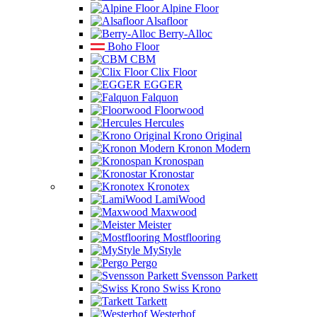
Alpine Floor
Alsafloor
Berry-Alloc
Boho Floor
CBM
Clix Floor
EGGER
Falquon
Floorwood
Hercules
Krono Original
Kronon Modern
Kronospan
Kronostar
Kronotex
LamiWood
Maxwood
Meister
Mostflooring
MyStyle
Pergo
Svensson Parkett
Swiss Krono
Tarkett
Westerhof