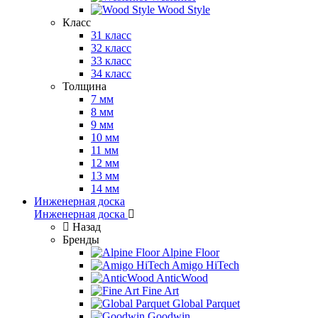
Wood Style
Класс
31 класс
32 класс
33 класс
34 класс
Толщина
7 мм
8 мм
9 мм
10 мм
11 мм
12 мм
13 мм
14 мм
Инженерная доска
Инженерная доска
Назад
Бренды
Alpine Floor
Amigo HiTech
AnticWood
Fine Art
Global Parquet
Goodwin