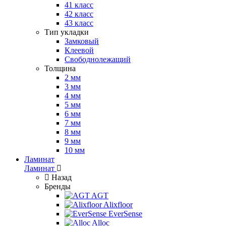
41 класс
42 класс
43 класс
Тип укладки
Замковый
Клеевой
Свободнолежащий
Толщина
2 мм
3 мм
4 мм
5 мм
6 мм
7 мм
8 мм
9 мм
10 мм
Ламинат
Ламинат
Назад
Бренды
AGT
Alixfloor
EverSense
Alloc