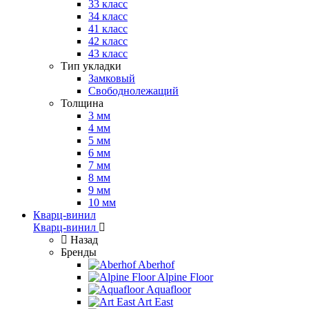
33 класс
34 класс
41 класс
42 класс
43 класс
Тип укладки
Замковый
Свободнолежащий
Толщина
3 мм
4 мм
5 мм
6 мм
7 мм
8 мм
9 мм
10 мм
Кварц-винил
Кварц-винил
Назад
Бренды
Aberhof
Alpine Floor
Aquafloor
Art East