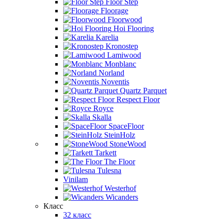
Floor Step
Floorage
Floorwood
Hoi Flooring
Karelia
Kronostep
Lamiwood
Monblanc
Norland
Noventis
Quartz Parquet
Respect Floor
Royce
Skalla
SpaceFloor
SteinHolz
StoneWood
Tarkett
The Floor
Tulesna
Vinilam
Westerhof
Wicanders
Класс
32 класс