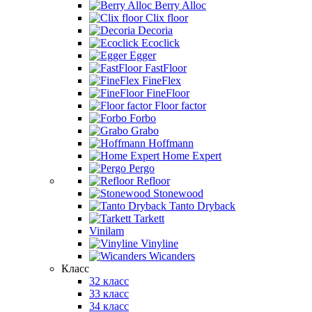
Berry Alloc
Clix floor
Decoria
Ecoclick
Egger
FastFloor
FineFlex
FineFloor
Floor factor
Forbo
Grabo
Hoffmann
Home Expert
Pergo
Refloor
Stonewood
Tanto Dryback
Tarkett
Vinilam
Vinyline
Wicanders
Класс
32 класс
33 класс
34 класс