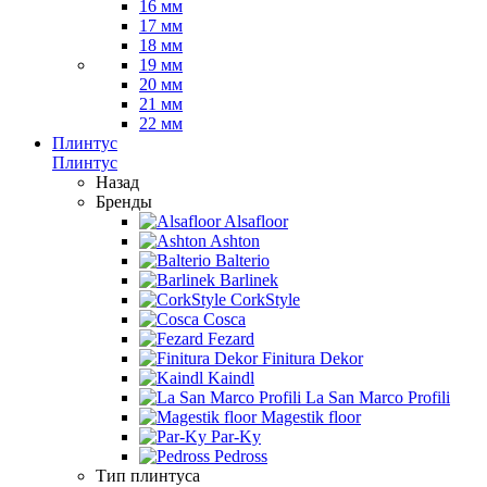
16 мм
17 мм
18 мм
19 мм
20 мм
21 мм
22 мм
Плинтус
Плинтус
Назад
Бренды
Alsafloor
Ashton
Balterio
Barlinek
CorkStyle
Cosca
Fezard
Finitura Dekor
Kaindl
La San Marco Profili
Magestik floor
Par-Ky
Pedross
Тип плинтуса