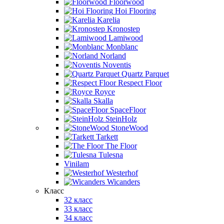
Floorwood
Hoi Flooring
Karelia
Kronostep
Lamiwood
Monblanc
Norland
Noventis
Quartz Parquet
Respect Floor
Royce
Skalla
SpaceFloor
SteinHolz
StoneWood
Tarkett
The Floor
Tulesna
Vinilam
Westerhof
Wicanders
Класс
32 класс
33 класс
34 класс