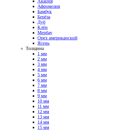
Акация
Афромозия
Бамбук
Берёза
Дуб
Клён
Мербау
Орех американский
Ясень
Толщина
1 мм
2 мм
3 мм
4 мм
5 мм
6 мм
7 мм
8 мм
9 мм
10 мм
11 мм
12 мм
13 мм
14 мм
15 мм