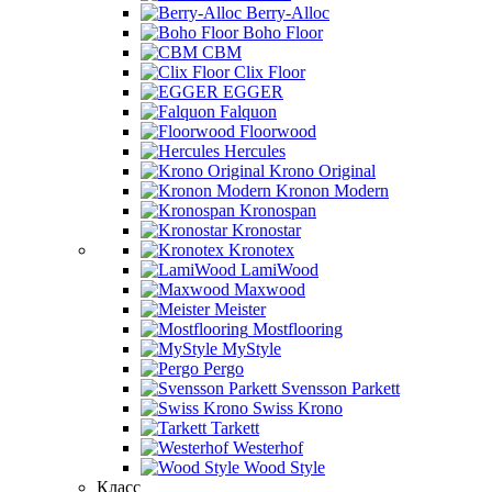
Berry-Alloc
Boho Floor
CBM
Clix Floor
EGGER
Falquon
Floorwood
Hercules
Krono Original
Kronon Modern
Kronospan
Kronostar
Kronotex
LamiWood
Maxwood
Meister
Mostflooring
MyStyle
Pergo
Svensson Parkett
Swiss Krono
Tarkett
Westerhof
Wood Style
Класс