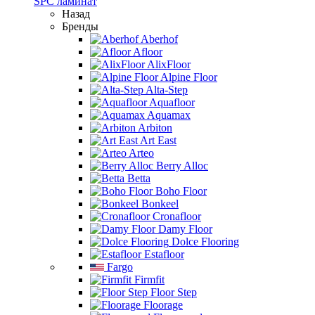
SPC ламинат
Назад
Бренды
Aberhof
Afloor
AlixFloor
Alpine Floor
Alta-Step
Aquafloor
Aquamax
Arbiton
Art East
Arteo
Berry Alloc
Betta
Boho Floor
Bonkeel
Cronafloor
Damy Floor
Dolce Flooring
Estafloor
Fargo
Firmfit
Floor Step
Floorage