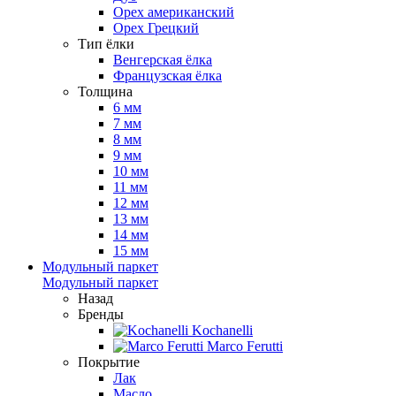
Орех американский
Орех Грецкий
Тип ёлки
Венгерская ёлка
Французская ёлка
Толщина
6 мм
7 мм
8 мм
9 мм
10 мм
11 мм
12 мм
13 мм
14 мм
15 мм
Модульный паркет
Модульный паркет
Назад
Бренды
Kochanelli
Marco Ferutti
Покрытие
Лак
Масло