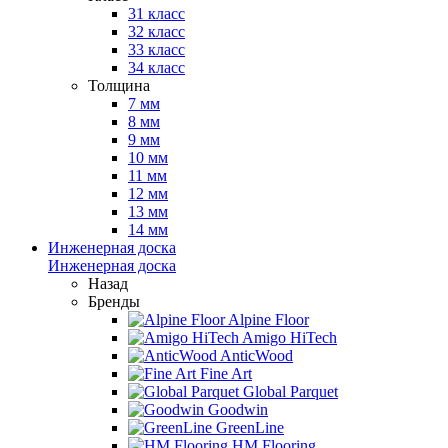
31 класс
32 класс
33 класс
34 класс
Толщина
7 мм
8 мм
9 мм
10 мм
11 мм
12 мм
13 мм
14 мм
Инженерная доска
Инженерная доска
Назад
Бренды
Alpine Floor
Amigo HiTech
AnticWood
Fine Art
Global Parquet
Goodwin
GreenLine
HM Flooring