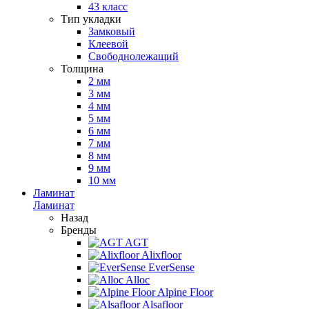
43 класс
Тип укладки
Замковый
Клеевой
Свободнолежащий
Толщина
2 мм
3 мм
4 мм
5 мм
6 мм
7 мм
8 мм
9 мм
10 мм
Ламинат
Ламинат
Назад
Бренды
AGT
Alixfloor
EverSense
Alloc
Alpine Floor
Alsafloor