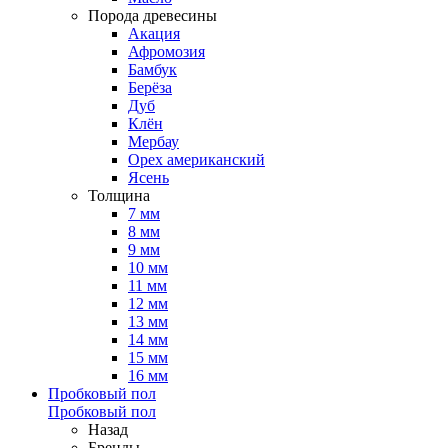
Порода древесины
Акация
Афромозия
Бамбук
Берёза
Дуб
Клён
Мербау
Орех американский
Ясень
Толщина
7 мм
8 мм
9 мм
10 мм
11 мм
12 мм
13 мм
14 мм
15 мм
16 мм
Пробковый пол
Пробковый пол
Назад
Бренды