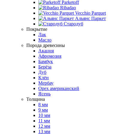
Parketoff
Ribadao
Vecchio Parquet
Альянс Паркет
Стародуб
Покрытие
Лак
Масло
Порода древесины
Акация
Афромозия
Бамбук
Берёза
Дуб
Клён
Мербау
Орех американский
Ясень
Толщина
8 мм
9 мм
10 мм
11 мм
12 мм
13 мм