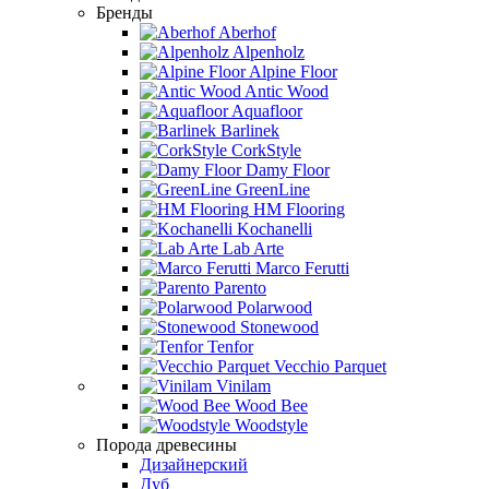
Бренды
Aberhof
Alpenholz
Alpine Floor
Antic Wood
Aquafloor
Barlinek
CorkStyle
Damy Floor
GreenLine
HM Flooring
Kochanelli
Lab Arte
Marco Ferutti
Parento
Polarwood
Stonewood
Tenfor
Vecchio Parquet
Vinilam
Wood Bee
Woodstyle
Порода древесины
Дизайнерский
Дуб