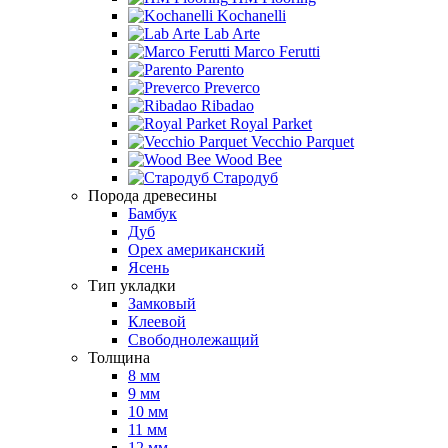
Kochanelli
Lab Arte
Marco Ferutti
Parento
Preverco
Ribadao
Royal Parket
Vecchio Parquet
Wood Bee
Стародуб
Порода древесины
Бамбук
Дуб
Орех американский
Ясень
Тип укладки
Замковый
Клеевой
Свободнолежащий
Толщина
8 мм
9 мм
10 мм
11 мм
12 мм