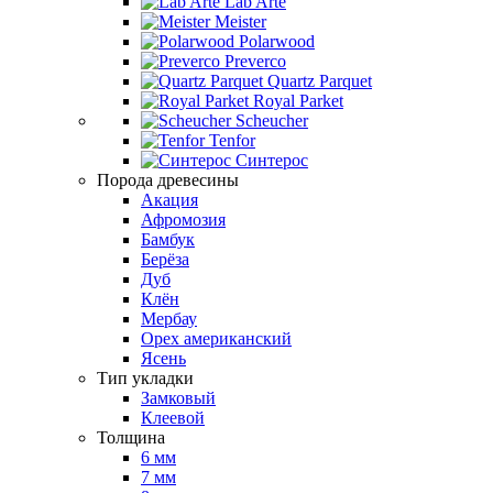
Lab Arte
Meister
Polarwood
Preverco
Quartz Parquet
Royal Parket
Scheucher
Tenfor
Синтерос
Порода древесины
Акация
Афромозия
Бамбук
Берёза
Дуб
Клён
Мербау
Орех американский
Ясень
Тип укладки
Замковый
Клеевой
Толщина
6 мм
7 мм