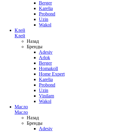
Berger
Karelia
Probond
Uzin
Wakol
Клей
Клей
Назад
Бренды
Adesiv
Arlok
Berger
Homakoll
Home Expert
Karelia
Probond
Uzin
Vinilam
Wakol
Масло
Масло
Назад
Бренды
Adesiv