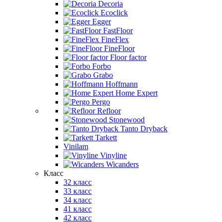
Decoria
Ecoclick
Egger
FastFloor
FineFlex
FineFloor
Floor factor
Forbo
Grabo
Hoffmann
Home Expert
Pergo
Refloor
Stonewood
Tanto Dryback
Tarkett
Vinilam
Vinyline
Wicanders
Класс
32 класс
33 класс
34 класс
41 класс
42 класс