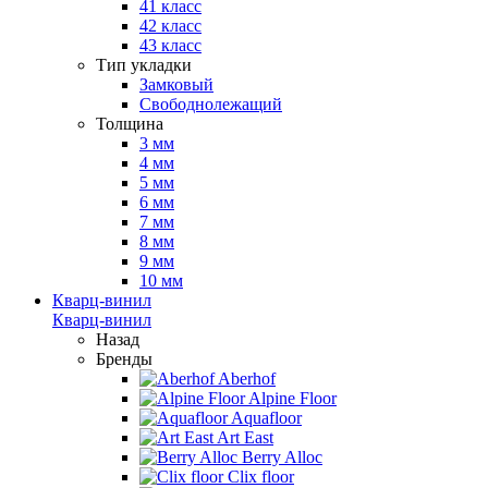
41 класс
42 класс
43 класс
Тип укладки
Замковый
Свободнолежащий
Толщина
3 мм
4 мм
5 мм
6 мм
7 мм
8 мм
9 мм
10 мм
Кварц-винил
Кварц-винил
Назад
Бренды
Aberhof
Alpine Floor
Aquafloor
Art East
Berry Alloc
Clix floor