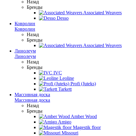
Назад
Бренды
Associated Weavers
Desso
Ковролин
Ковролин
Назад
Бренды
Associated Weavers
Линолеум
Линолеум
Назад
Бренды
IVC
Leoline
Profi (Juteks)
Tarkett
Массивная доска
Массивная доска
Назад
Бренды
Amber Wood
Amigo
Magestik floor
Missouri