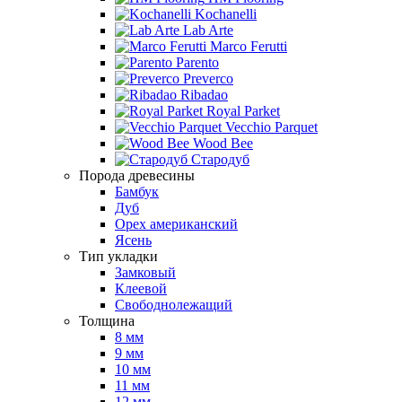
Kochanelli
Lab Arte
Marco Ferutti
Parento
Preverco
Ribadao
Royal Parket
Vecchio Parquet
Wood Bee
Стародуб
Порода древесины
Бамбук
Дуб
Орех американский
Ясень
Тип укладки
Замковый
Клеевой
Свободнолежащий
Толщина
8 мм
9 мм
10 мм
11 мм
12 мм