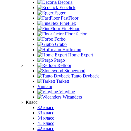
Decoria
Ecoclick
Egger
FastFloor
FineFlex
FineFloor
Floor factor
Forbo
Grabo
Hoffmann
Home Expert
Pergo
Refloor
Stonewood
Tanto Dryback
Tarkett
Vinilam
Vinyline
Wicanders
Класс
32 класс
33 класс
34 класс
41 класс
42 класс