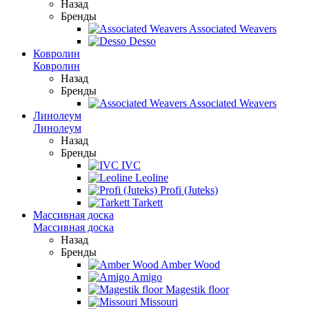
Назад
Бренды
Associated Weavers
Desso
Ковролин
Ковролин
Назад
Бренды
Associated Weavers
Линолеум
Линолеум
Назад
Бренды
IVC
Leoline
Profi (Juteks)
Tarkett
Массивная доска
Массивная доска
Назад
Бренды
Amber Wood
Amigo
Magestik floor
Missouri