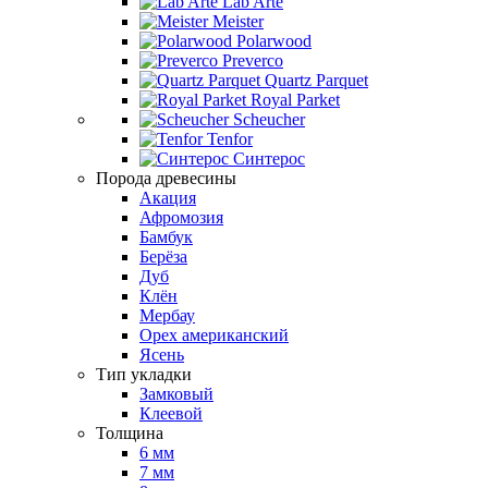
Lab Arte
Meister
Polarwood
Preverco
Quartz Parquet
Royal Parket
Scheucher
Tenfor
Синтерос
Порода древесины
Акация
Афромозия
Бамбук
Берёза
Дуб
Клён
Мербау
Орех американский
Ясень
Тип укладки
Замковый
Клеевой
Толщина
6 мм
7 мм