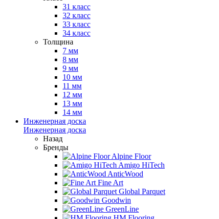
31 класс
32 класс
33 класс
34 класс
Толщина
7 мм
8 мм
9 мм
10 мм
11 мм
12 мм
13 мм
14 мм
Инженерная доска
Инженерная доска
Назад
Бренды
Alpine Floor
Amigo HiTech
AnticWood
Fine Art
Global Parquet
Goodwin
GreenLine
HM Flooring