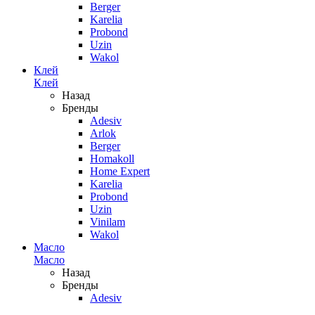
Berger
Karelia
Probond
Uzin
Wakol
Клей
Клей
Назад
Бренды
Adesiv
Arlok
Berger
Homakoll
Home Expert
Karelia
Probond
Uzin
Vinilam
Wakol
Масло
Масло
Назад
Бренды
Adesiv