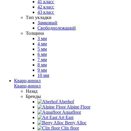
41 класс
42 класс
43 класс
Тип укладки
Замковый
Свободнолежащий
Толщина
3 мм
4 мм
5 мм
6 мм
7 мм
8 мм
9 мм
10 мм
Кварц-винил
Кварц-винил
Назад
Бренды
Aberhof
Alpine Floor
Aquafloor
Art East
Berry Alloc
Clix floor