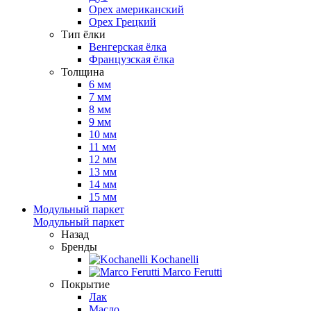
Орех американский
Орех Грецкий
Тип ёлки
Венгерская ёлка
Французская ёлка
Толщина
6 мм
7 мм
8 мм
9 мм
10 мм
11 мм
12 мм
13 мм
14 мм
15 мм
Модульный паркет
Модульный паркет
Назад
Бренды
Kochanelli
Marco Ferutti
Покрытие
Лак
Масло