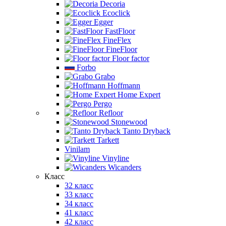
Decoria
Ecoclick
Egger
FastFloor
FineFlex
FineFloor
Floor factor
Forbo
Grabo
Hoffmann
Home Expert
Pergo
Refloor
Stonewood
Tanto Dryback
Tarkett
Vinilam
Vinyline
Wicanders
Класс
32 класс
33 класс
34 класс
41 класс
42 класс