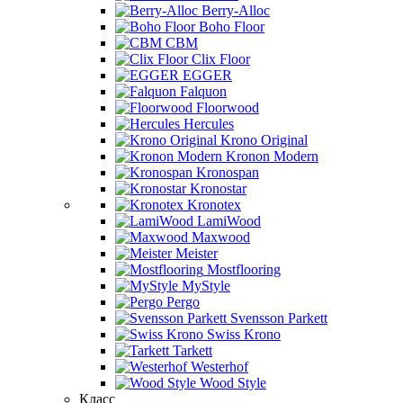
Berry-Alloc
Boho Floor
CBM
Clix Floor
EGGER
Falquon
Floorwood
Hercules
Krono Original
Kronon Modern
Kronospan
Kronostar
Kronotex
LamiWood
Maxwood
Meister
Mostflooring
MyStyle
Pergo
Svensson Parkett
Swiss Krono
Tarkett
Westerhof
Wood Style
Класс