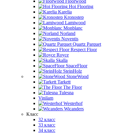
Floorwood
Hoi Flooring
Karelia
Kronostep
Lamiwood
Monblanc
Norland
Noventis
Quartz Parquet
Respect Floor
Royce
Skalla
SpaceFloor
SteinHolz
StoneWood
Tarkett
The Floor
Tulesna
Vinilam
Westerhof
Wicanders
Класс
32 класс
33 класс
34 класс