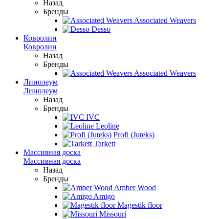
Назад
Бренды
Associated Weavers
Desso
Ковролин
Ковролин
Назад
Бренды
Associated Weavers
Линолеум
Линолеум
Назад
Бренды
IVC
Leoline
Profi (Juteks)
Tarkett
Массивная доска
Массивная доска
Назад
Бренды
Amber Wood
Amigo
Magestik floor
Missouri