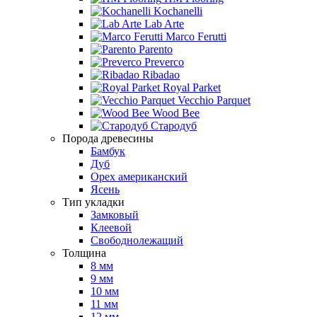
Kochanelli
Lab Arte
Marco Ferutti
Parento
Preverco
Ribadao
Royal Parket
Vecchio Parquet
Wood Bee
Стародуб
Порода древесины
Бамбук
Дуб
Орех американский
Ясень
Тип укладки
Замковый
Клеевой
Свободнолежащий
Толщина
8 мм
9 мм
10 мм
11 мм
12 мм