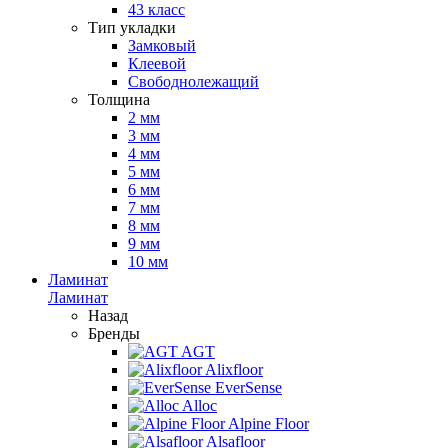
43 класс
Тип укладки
Замковый
Клеевой
Свободнолежащий
Толщина
2 мм
3 мм
4 мм
5 мм
6 мм
7 мм
8 мм
9 мм
10 мм
Ламинат
Ламинат
Назад
Бренды
AGT
Alixfloor
EverSense
Alloc
Alpine Floor
Alsafloor