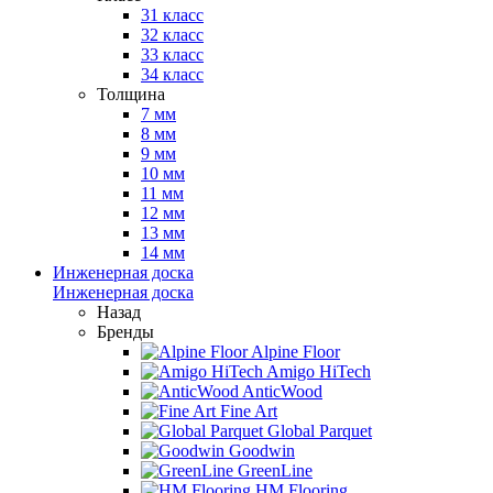
31 класс
32 класс
33 класс
34 класс
Толщина
7 мм
8 мм
9 мм
10 мм
11 мм
12 мм
13 мм
14 мм
Инженерная доска
Инженерная доска
Назад
Бренды
Alpine Floor
Amigo HiTech
AnticWood
Fine Art
Global Parquet
Goodwin
GreenLine
HM Flooring