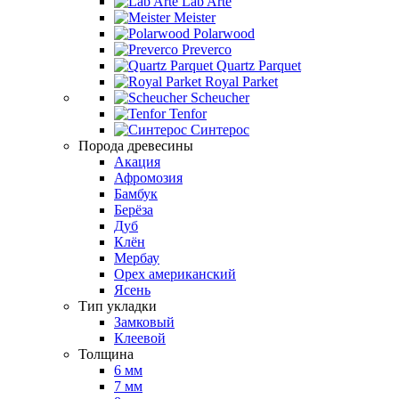
Lab Arte
Meister
Polarwood
Preverco
Quartz Parquet
Royal Parket
Scheucher
Tenfor
Синтерос
Порода древесины
Акация
Афромозия
Бамбук
Берёза
Дуб
Клён
Мербау
Орех американский
Ясень
Тип укладки
Замковый
Клеевой
Толщина
6 мм
7 мм