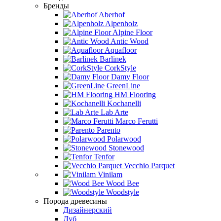
Бренды
Aberhof
Alpenholz
Alpine Floor
Antic Wood
Aquafloor
Barlinek
CorkStyle
Damy Floor
GreenLine
HM Flooring
Kochanelli
Lab Arte
Marco Ferutti
Parento
Polarwood
Stonewood
Tenfor
Vecchio Parquet
Vinilam
Wood Bee
Woodstyle
Порода древесины
Дизайнерский
Дуб