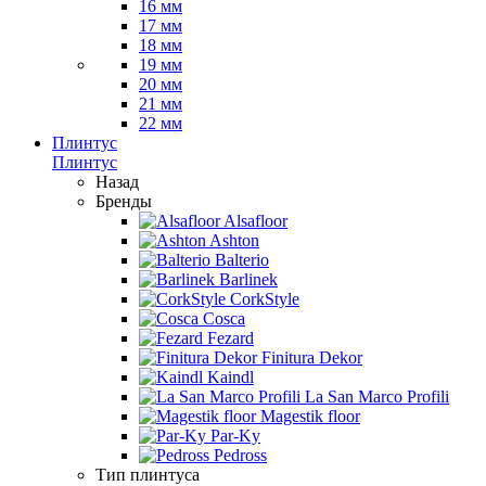
16 мм
17 мм
18 мм
19 мм
20 мм
21 мм
22 мм
Плинтус
Плинтус
Назад
Бренды
Alsafloor
Ashton
Balterio
Barlinek
CorkStyle
Cosca
Fezard
Finitura Dekor
Kaindl
La San Marco Profili
Magestik floor
Par-Ky
Pedross
Тип плинтуса