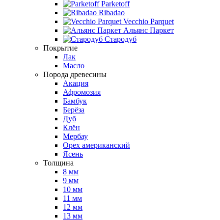
Parketoff
Ribadao
Vecchio Parquet
Альянс Паркет
Стародуб
Покрытие
Лак
Масло
Порода древесины
Акация
Афромозия
Бамбук
Берёза
Дуб
Клён
Мербау
Орех американский
Ясень
Толщина
8 мм
9 мм
10 мм
11 мм
12 мм
13 мм