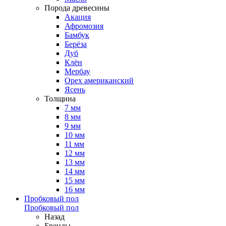
Порода древесины
Акация
Афромозия
Бамбук
Берёза
Дуб
Клён
Мербау
Орех американский
Ясень
Толщина
7 мм
8 мм
9 мм
10 мм
11 мм
12 мм
13 мм
14 мм
15 мм
16 мм
Пробковый пол
Пробковый пол
Назад
Бренды