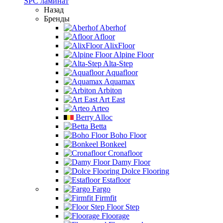
SPC ламинат
Назад
Бренды
Aberhof
Afloor
AlixFloor
Alpine Floor
Alta-Step
Aquafloor
Aquamax
Arbiton
Art East
Arteo
Berry Alloc
Betta
Boho Floor
Bonkeel
Cronafloor
Damy Floor
Dolce Flooring
Estafloor
Fargo
Firmfit
Floor Step
Floorage