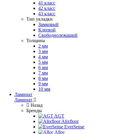
41 класс
42 класс
43 класс
Тип укладки
Замковый
Клеевой
Свободнолежащий
Толщина
2 мм
3 мм
4 мм
5 мм
6 мм
7 мм
8 мм
9 мм
10 мм
Ламинат
Ламинат
Назад
Бренды
AGT
Alixfloor
EverSense
Alloc