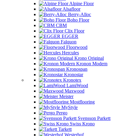
Alpine Floor
Alsafloor
Berry-Alloc
Boho Floor
CBM
Clix Floor
EGGER
Falquon
Floorwood
Hercules
Krono Original
Kronon Modern
Kronospan
Kronostar
Kronotex
LamiWood
Maxwood
Meister
Mostflooring
MyStyle
Pergo
Svensson Parkett
Swiss Krono
Tarkett
Westerhof