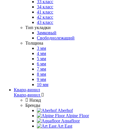
33 класс
34 класс
41 класс
42 класс
43 класс
Тип укладки
Замковый
Свободнолежащий
Толщина
3 мм
4 мм
5 мм
6 мм
7 мм
8 мм
9 мм
10 мм
Кварц-винил
Кварц-винил
Назад
Бренды
Aberhof
Alpine Floor
Aquafloor
Art East