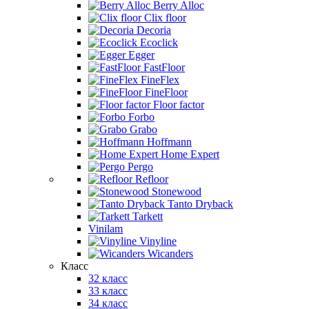
Berry Alloc
Clix floor
Decoria
Ecoclick
Egger
FastFloor
FineFlex
FineFloor
Floor factor
Forbo
Grabo
Hoffmann
Home Expert
Pergo
Refloor
Stonewood
Tanto Dryback
Tarkett
Vinilam
Vinyline
Wicanders
Класс
32 класс
33 класс
34 класс