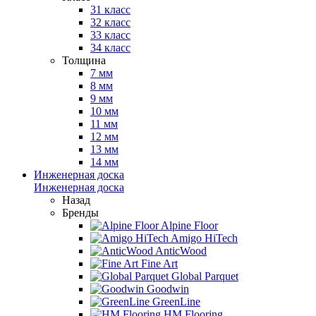
31 класс
32 класс
33 класс
34 класс
Толщина
7 мм
8 мм
9 мм
10 мм
11 мм
12 мм
13 мм
14 мм
Инженерная доска
Инженерная доска
Назад
Бренды
Alpine Floor
Amigo HiTech
AnticWood
Fine Art
Global Parquet
Goodwin
GreenLine
HM Flooring