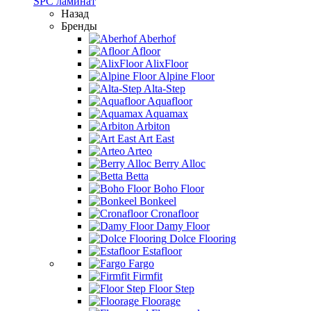
SPC ламинат
Назад
Бренды
Aberhof
Afloor
AlixFloor
Alpine Floor
Alta-Step
Aquafloor
Aquamax
Arbiton
Art East
Arteo
Berry Alloc
Betta
Boho Floor
Bonkeel
Cronafloor
Damy Floor
Dolce Flooring
Estafloor
Fargo
Firmfit
Floor Step
Floorage