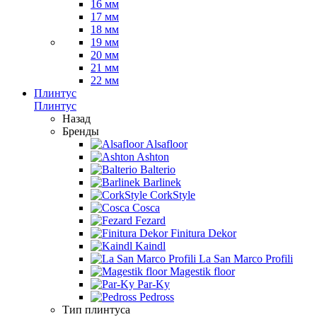
16 мм
17 мм
18 мм
19 мм
20 мм
21 мм
22 мм
Плинтус
Плинтус
Назад
Бренды
Alsafloor
Ashton
Balterio
Barlinek
CorkStyle
Cosca
Fezard
Finitura Dekor
Kaindl
La San Marco Profili
Magestik floor
Par-Ky
Pedross
Тип плинтуса