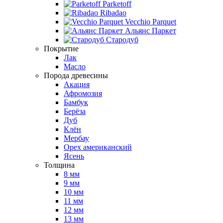
Parketoff
Ribadao
Vecchio Parquet
Альянс Паркет
Стародуб
Покрытие
Лак
Масло
Порода древесины
Акация
Афромозия
Бамбук
Берёза
Дуб
Клён
Мербау
Орех американский
Ясень
Толщина
8 мм
9 мм
10 мм
11 мм
12 мм
13 мм