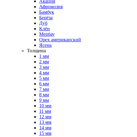
Акация
Афромозия
Бамбук
Берёза
Дуб
Клён
Мербау
Орех американский
Ясень
Толщина
1 мм
2 мм
3 мм
4 мм
5 мм
6 мм
7 мм
8 мм
9 мм
10 мм
11 мм
12 мм
13 мм
14 мм
15 мм