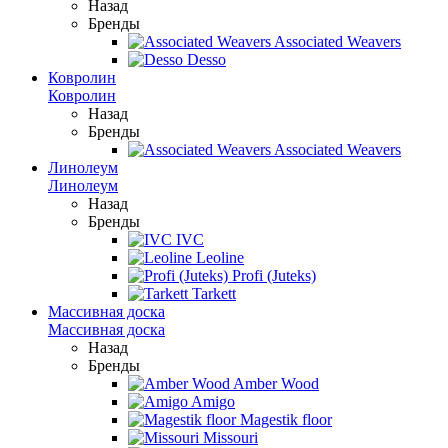
Назад
Бренды
Associated Weavers
Desso
Ковролин
Ковролин
Назад
Бренды
Associated Weavers
Линолеум
Линолеум
Назад
Бренды
IVC
Leoline
Profi (Juteks)
Tarkett
Массивная доска
Массивная доска
Назад
Бренды
Amber Wood
Amigo
Magestik floor
Missouri