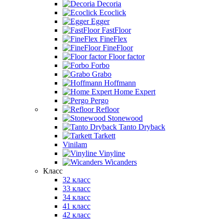
Decoria
Ecoclick
Egger
FastFloor
FineFlex
FineFloor
Floor factor
Forbo
Grabo
Hoffmann
Home Expert
Pergo
Refloor
Stonewood
Tanto Dryback
Tarkett
Vinilam
Vinyline
Wicanders
Класс
32 класс
33 класс
34 класс
41 класс
42 класс