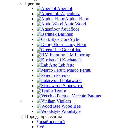
Бренды
Aberhof
Alpenholz
Alpine Floor
Antic Wood
Aquafloor
Barlinek
CorkStyle
Damy Floor
GreenLine
HM Flooring
Kochanelli
Lab Arte
Marco Ferutti
Parento
Polarwood
Stonewood
Tenfor
Vecchio Parquet
Vinilam
Wood Bee
Woodstyle
Порода древесины
Дизайнерский
Дуб