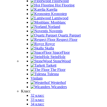
Floorwood
Hoi Flooring
Karelia
Kronostep
Lamiwood
Monblanc
Norland
Noventis
Quartz Parquet
Respect Floor
Royce
Skalla
SpaceFloor
SteinHolz
StoneWood
Tarkett
The Floor
Tulesna
Vinilam
Westerhof
Wicanders
Класс
32 класс
33 класс
34 класс