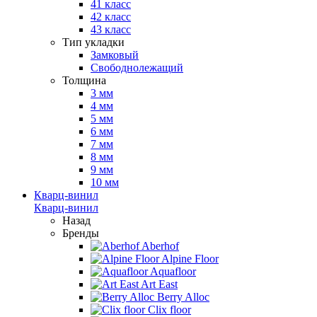
41 класс
42 класс
43 класс
Тип укладки
Замковый
Свободнолежащий
Толщина
3 мм
4 мм
5 мм
6 мм
7 мм
8 мм
9 мм
10 мм
Кварц-винил
Кварц-винил
Назад
Бренды
Aberhof
Alpine Floor
Aquafloor
Art East
Berry Alloc
Clix floor