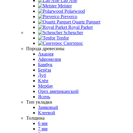
Lab Arte
Meister
Polarwood
Preverco
Quartz Parquet
Royal Parket
Scheucher
Tenfor
Синтерос
Порода древесины
Акация
Афромозия
Бамбук
Берёза
Дуб
Клён
Мербау
Орех американский
Ясень
Тип укладки
Замковый
Клеевой
Толщина
6 мм
7 мм