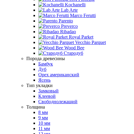
Kochanelli
Lab Arte
Marco Ferutti
Parento
Preverco
Ribadao
Royal Parket
Vecchio Parquet
Wood Bee
Стародуб
Порода древесины
Бамбук
Дуб
Орех американский
Ясень
Тип укладки
Замковый
Клеевой
Свободнолежащий
Толщина
8 мм
9 мм
10 мм
11 мм
12 мм