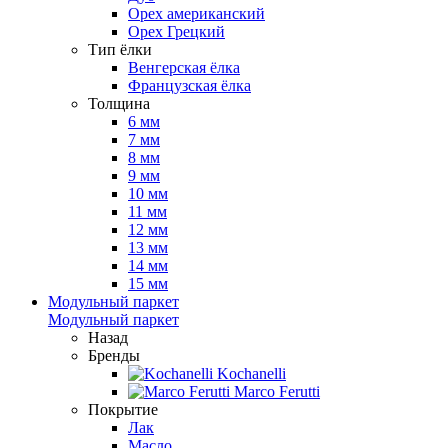
Орех американский
Орех Грецкий
Тип ёлки
Венгерская ёлка
Французская ёлка
Толщина
6 мм
7 мм
8 мм
9 мм
10 мм
11 мм
12 мм
13 мм
14 мм
15 мм
Модульный паркет
Модульный паркет
Назад
Бренды
Kochanelli
Marco Ferutti
Покрытие
Лак
Масло