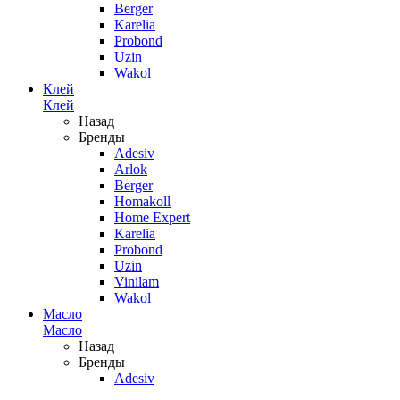
Berger
Karelia
Probond
Uzin
Wakol
Клей
Клей
Назад
Бренды
Adesiv
Arlok
Berger
Homakoll
Home Expert
Karelia
Probond
Uzin
Vinilam
Wakol
Масло
Масло
Назад
Бренды
Adesiv