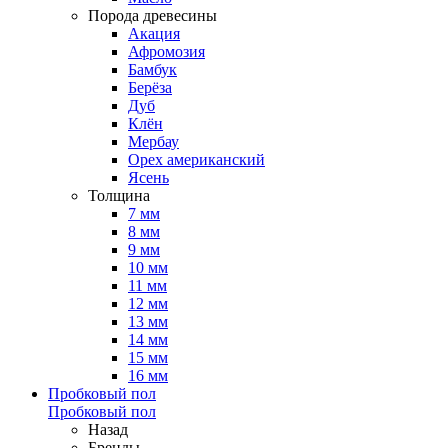
Порода древесины
Акация
Афромозия
Бамбук
Берёза
Дуб
Клён
Мербау
Орех американский
Ясень
Толщина
7 мм
8 мм
9 мм
10 мм
11 мм
12 мм
13 мм
14 мм
15 мм
16 мм
Пробковый пол
Пробковый пол
Назад
Бренды