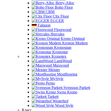
Berry-Alloc
Boho Floor
CBM
Clix Floor
EGGER
Falquon
Floorwood
Hercules
Krono Original
Kronon Modern
Kronospan
Kronostar
Kronotex
LamiWood
Maxwood
Meister
Mostflooring
MyStyle
Pergo
Svensson Parkett
Swiss Krono
Tarkett
Westerhof
Wood Style
Класс