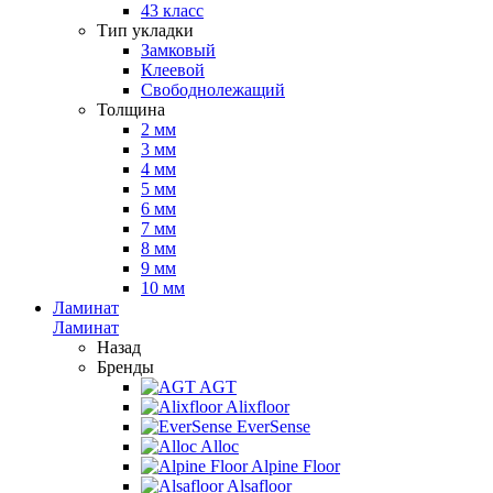
43 класс
Тип укладки
Замковый
Клеевой
Свободнолежащий
Толщина
2 мм
3 мм
4 мм
5 мм
6 мм
7 мм
8 мм
9 мм
10 мм
Ламинат
Ламинат
Назад
Бренды
AGT
Alixfloor
EverSense
Alloc
Alpine Floor
Alsafloor