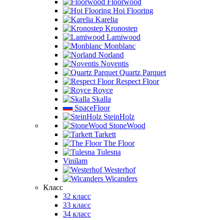
Floorwood
Hoi Flooring
Karelia
Kronostep
Lamiwood
Monblanc
Norland
Noventis
Quartz Parquet
Respect Floor
Royce
Skalla
SpaceFloor
SteinHolz
StoneWood
Tarkett
The Floor
Tulesna
Vinilam
Westerhof
Wicanders
Класс
32 класс
33 класс
34 класс