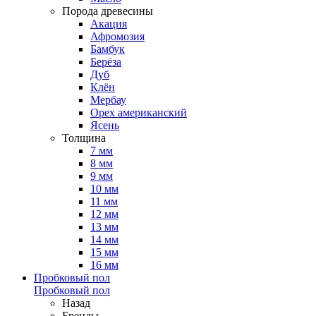
Порода древесины
Акация
Афромозия
Бамбук
Берёза
Дуб
Клён
Мербау
Орех американский
Ясень
Толщина
7 мм
8 мм
9 мм
10 мм
11 мм
12 мм
13 мм
14 мм
15 мм
16 мм
Пробковый пол
Пробковый пол
Назад
Бренды