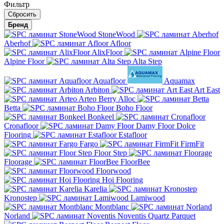
Фильтр
Бренд
StoneWood
Aberhof
Afloor
AlixFloor
Alpine Floor
Alta Step
Aquafloor
Aquamax
Arbiton
Art East
Arteo
Berry Alloc
Betta
Boho Floor
Bonkeel
Cronafloor
Damy Floor
Dolce
Flooring
Estafloor
Fargo
FirmFit
Floor Step
Floorage
FloorBee
Floorwood
Hoi Flooring
Karelia
Kronostep
Lamiwood
Montblanc
Norland
Noventis
Quartz Parquet