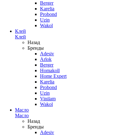
Berger
Karelia
Probond
Uzin
Wakol
Клей
Клей
Назад
Бренды
Adesiv
Arlok
Berger
Homakoll
Home Expert
Karelia
Probond
Uzin
Vinilam
Wakol
Масло
Масло
Назад
Бренды
Adesiv