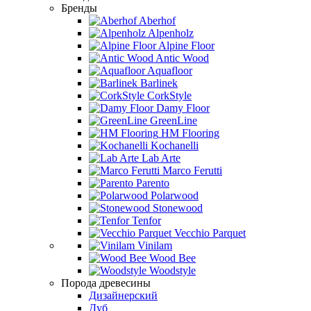
Бренды
Aberhof
Alpenholz
Alpine Floor
Antic Wood
Aquafloor
Barlinek
CorkStyle
Damy Floor
GreenLine
HM Flooring
Kochanelli
Lab Arte
Marco Ferutti
Parento
Polarwood
Stonewood
Tenfor
Vecchio Parquet
Vinilam
Wood Bee
Woodstyle
Порода древесины
Дизайнерский
Дуб