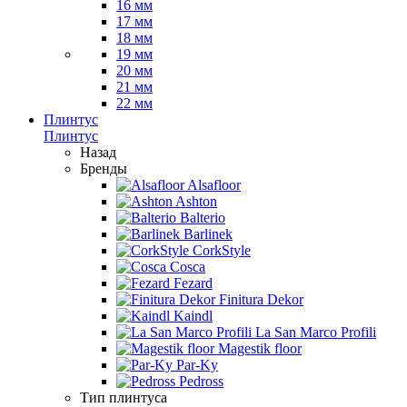
16 мм
17 мм
18 мм
19 мм
20 мм
21 мм
22 мм
Плинтус
Плинтус
Назад
Бренды
Alsafloor
Ashton
Balterio
Barlinek
CorkStyle
Cosca
Fezard
Finitura Dekor
Kaindl
La San Marco Profili
Magestik floor
Par-Ky
Pedross
Тип плинтуса