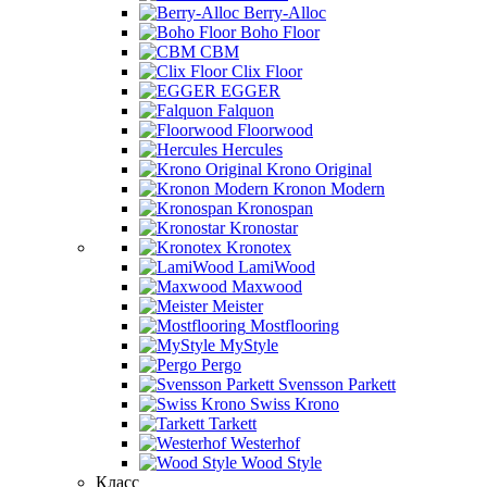
Berry-Alloc
Boho Floor
CBM
Clix Floor
EGGER
Falquon
Floorwood
Hercules
Krono Original
Kronon Modern
Kronospan
Kronostar
Kronotex
LamiWood
Maxwood
Meister
Mostflooring
MyStyle
Pergo
Svensson Parkett
Swiss Krono
Tarkett
Westerhof
Wood Style
Класс