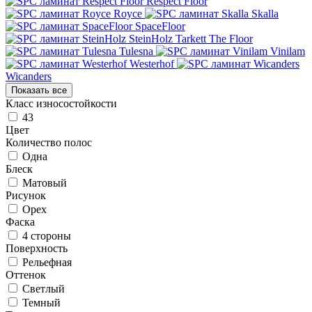
Respect Floor
Royce
Skalla
SpaceFloor
SteinHolz
Tarkett
The Floor
Tulesna
Vinilam
Westerhof
Wicanders
Показать все
Класс износостойкости
43
Цвет
Количество полос
Одна
Блеск
Матовый
Рисунок
Орех
Фаска
4 стороны
Поверхность
Рельефная
Оттенок
Светлый
Темный