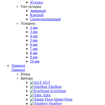
43 класс
Тип укладки
Замковый
Клеевой
Свободнолежащий
Толщина
2 мм
3 мм
4 мм
5 мм
6 мм
7 мм
8 мм
9 мм
10 мм
Ламинат
Ламинат
Назад
Бренды
AGT
Alixfloor
EverSense
Alloc
Alpine Floor
Alsafloor