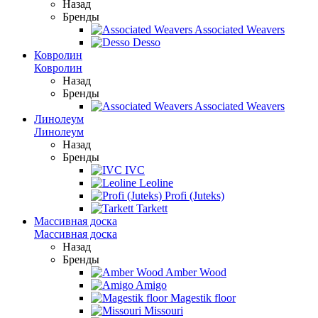
Назад
Бренды
Associated Weavers
Desso
Ковролин
Ковролин
Назад
Бренды
Associated Weavers
Линолеум
Линолеум
Назад
Бренды
IVC
Leoline
Profi (Juteks)
Tarkett
Массивная доска
Массивная доска
Назад
Бренды
Amber Wood
Amigo
Magestik floor
Missouri