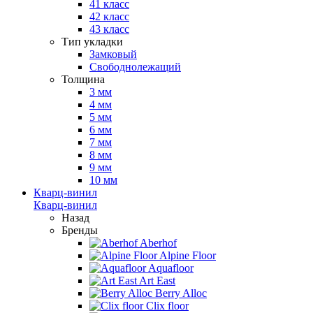
41 класс
42 класс
43 класс
Тип укладки
Замковый
Свободнолежащий
Толщина
3 мм
4 мм
5 мм
6 мм
7 мм
8 мм
9 мм
10 мм
Кварц-винил
Кварц-винил
Назад
Бренды
Aberhof
Alpine Floor
Aquafloor
Art East
Berry Alloc
Clix floor