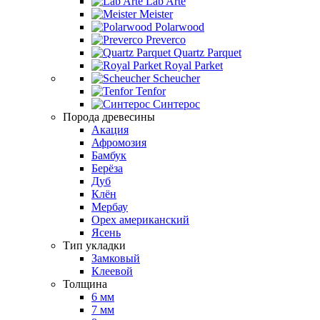
Lab Arte
Meister
Polarwood
Preverco
Quartz Parquet
Royal Parket
Scheucher
Tenfor
Синтерос
Порода древесины
Акация
Афромозия
Бамбук
Берёза
Дуб
Клён
Мербау
Орех американский
Ясень
Тип укладки
Замковый
Клеевой
Толщина
6 мм
7 мм