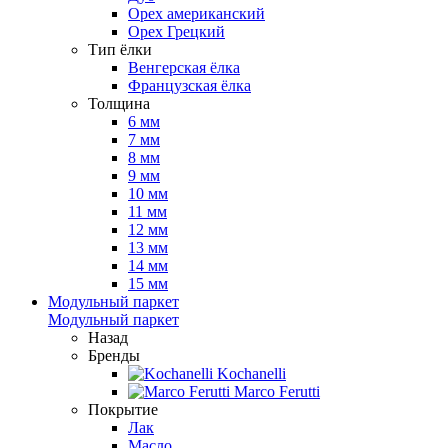
Орех американский
Орех Грецкий
Тип ёлки
Венгерская ёлка
Французская ёлка
Толщина
6 мм
7 мм
8 мм
9 мм
10 мм
11 мм
12 мм
13 мм
14 мм
15 мм
Модульный паркет
Модульный паркет
Назад
Бренды
Kochanelli
Marco Ferutti
Покрытие
Лак
Масло