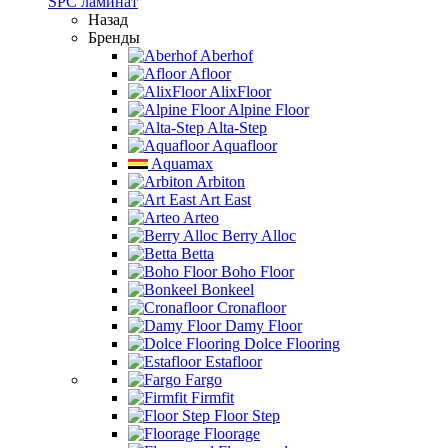
SPC ламинат
Назад
Бренды
Aberhof
Afloor
AlixFloor
Alpine Floor
Alta-Step
Aquafloor
Aquamax
Arbiton
Art East
Arteo
Berry Alloc
Betta
Boho Floor
Bonkeel
Cronafloor
Damy Floor
Dolce Flooring
Estafloor
Fargo
Firmfit
Floor Step
Floorage