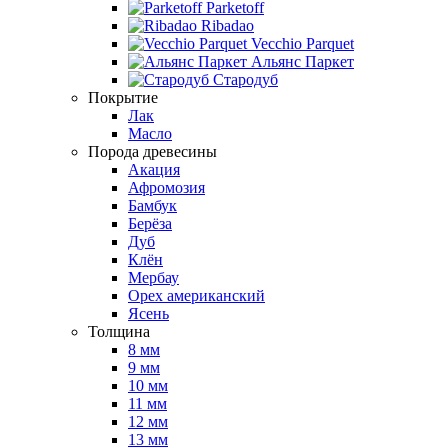
Parketoff
Ribadao
Vecchio Parquet
Альянс Паркет
Стародуб
Покрытие
Лак
Масло
Порода древесины
Акация
Афромозия
Бамбук
Берёза
Дуб
Клён
Мербау
Орех американский
Ясень
Толщина
8 мм
9 мм
10 мм
11 мм
12 мм
13 мм