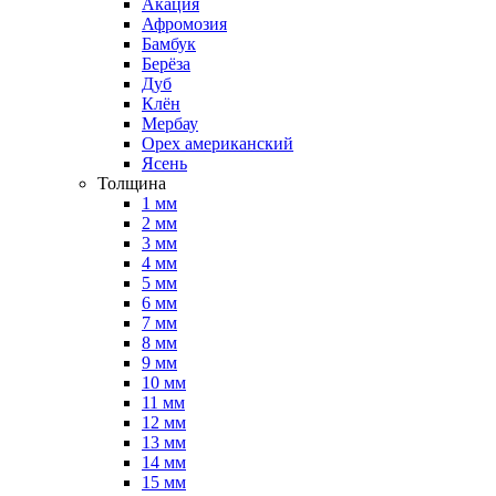
Акация
Афромозия
Бамбук
Берёза
Дуб
Клён
Мербау
Орех американский
Ясень
Толщина
1 мм
2 мм
3 мм
4 мм
5 мм
6 мм
7 мм
8 мм
9 мм
10 мм
11 мм
12 мм
13 мм
14 мм
15 мм