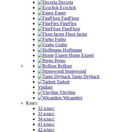
Decoria
Ecoclick
Egger
FastFloor
FineFlex
FineFloor
Floor factor
Forbo
Grabo
Hoffmann
Home Expert
Pergo
Refloor
Stonewood
Tanto Dryback
Tarkett
Vinilam
Vinyline
Wicanders
Класс
32 класс
33 класс
34 класс
41 класс
42 класс