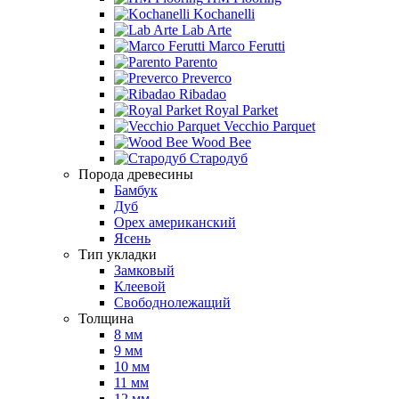
Kochanelli
Lab Arte
Marco Ferutti
Parento
Preverco
Ribadao
Royal Parket
Vecchio Parquet
Wood Bee
Стародуб
Порода древесины
Бамбук
Дуб
Орех американский
Ясень
Тип укладки
Замковый
Клеевой
Свободнолежащий
Толщина
8 мм
9 мм
10 мм
11 мм
12 мм