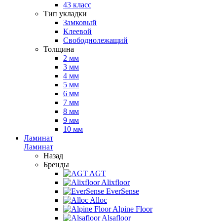
43 класс
Тип укладки
Замковый
Клеевой
Свободнолежащий
Толщина
2 мм
3 мм
4 мм
5 мм
6 мм
7 мм
8 мм
9 мм
10 мм
Ламинат
Ламинат
Назад
Бренды
AGT
Alixfloor
EverSense
Alloc
Alpine Floor
Alsafloor