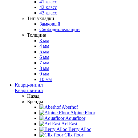
41 класс
42 класс
43 класс
Тип укладки
Замковый
Свободнолежащий
Толщина
3 мм
4 мм
5 мм
6 мм
7 мм
8 мм
9 мм
10 мм
Кварц-винил
Кварц-винил
Назад
Бренды
Aberhof
Alpine Floor
Aquafloor
Art East
Berry Alloc
Clix floor