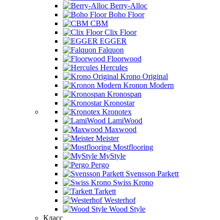
Berry-Alloc
Boho Floor
CBM
Clix Floor
EGGER
Falquon
Floorwood
Hercules
Krono Original
Kronon Modern
Kronospan
Kronostar
Kronotex
LamiWood
Maxwood
Meister
Mostflooring
MyStyle
Pergo
Svensson Parkett
Swiss Krono
Tarkett
Westerhof
Wood Style
Класс