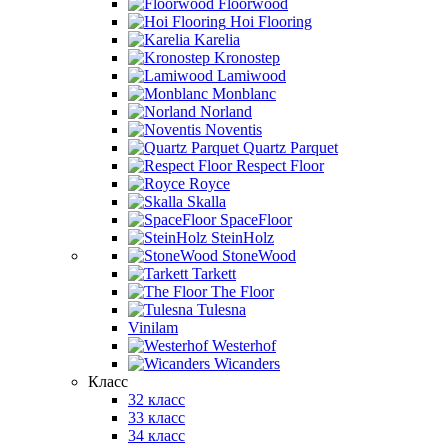
Floorwood
Hoi Flooring
Karelia
Kronostep
Lamiwood
Monblanc
Norland
Noventis
Quartz Parquet
Respect Floor
Royce
Skalla
SpaceFloor
SteinHolz
StoneWood
Tarkett
The Floor
Tulesna
Vinilam
Westerhof
Wicanders
Класс
32 класс
33 класс
34 класс