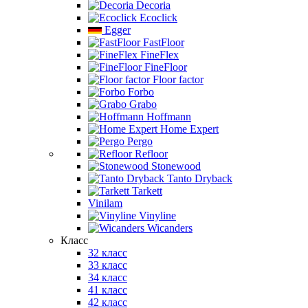
Decoria
Ecoclick
Egger
FastFloor
FineFlex
FineFloor
Floor factor
Forbo
Grabo
Hoffmann
Home Expert
Pergo
Refloor
Stonewood
Tanto Dryback
Tarkett
Vinilam
Vinyline
Wicanders
Класс
32 класс
33 класс
34 класс
41 класс
42 класс