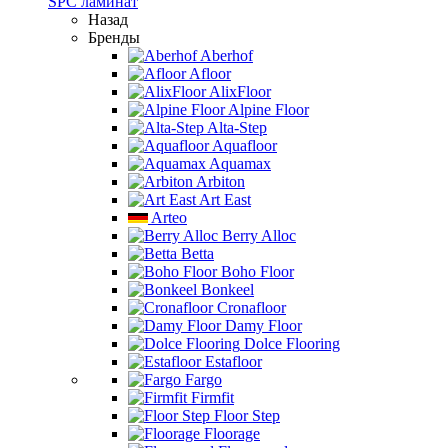
SPC ламинат
Назад
Бренды
Aberhof
Afloor
AlixFloor
Alpine Floor
Alta-Step
Aquafloor
Aquamax
Arbiton
Art East
Arteo
Berry Alloc
Betta
Boho Floor
Bonkeel
Cronafloor
Damy Floor
Dolce Flooring
Estafloor
Fargo
Firmfit
Floor Step
Floorage