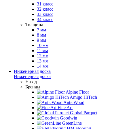
31 класс
32 класс
33 класс
34 класс
Толщина
7 мм
8 мм
9 мм
10 мм
11 мм
12 мм
13 мм
14 мм
Инженерная доска
Инженерная доска
Назад
Бренды
Alpine Floor
Amigo HiTech
AnticWood
Fine Art
Global Parquet
Goodwin
GreenLine
HM Flooring