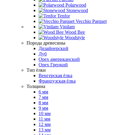
Polarwood
Stonewood
Tenfor
Vecchio Parquet
Vinilam
Wood Bee
Woodstyle
Порода древесины
Дизайнерский
Дуб
Орех американский
Орех Грецкий
Тип ёлки
Венгерская ёлка
Французская ёлка
Толщина
6 мм
7 мм
8 мм
9 мм
10 мм
11 мм
12 мм
13 мм