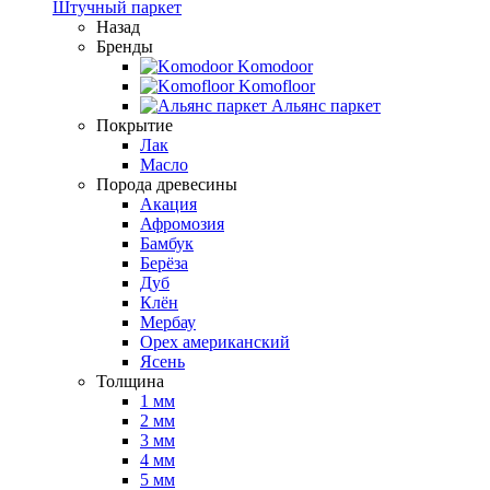
Штучный паркет
Назад
Бренды
Komodoor
Komofloor
Альянс паркет
Покрытие
Лак
Масло
Порода древесины
Акация
Афромозия
Бамбук
Берёза
Дуб
Клён
Мербау
Орех американский
Ясень
Толщина
1 мм
2 мм
3 мм
4 мм
5 мм