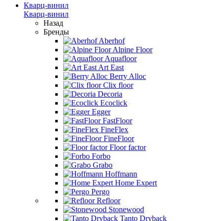
Кварц-винил
Кварц-винил
Назад
Бренды
Aberhof
Alpine Floor
Aquafloor
Art East
Berry Alloc
Clix floor
Decoria
Ecoclick
Egger
FastFloor
FineFlex
FineFloor
Floor factor
Forbo
Grabo
Hoffmann
Home Expert
Pergo
Refloor
Stonewood
Tanto Dryback