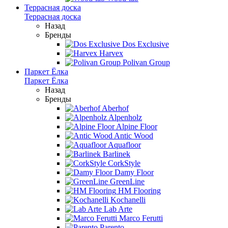
Террасная доска
Террасная доска
Назад
Бренды
Dos Exclusive
Harvex
Polivan Group
Паркет Ёлка
Паркет Ёлка
Назад
Бренды
Aberhof
Alpenholz
Alpine Floor
Antic Wood
Aquafloor
Barlinek
CorkStyle
Damy Floor
GreenLine
HM Flooring
Kochanelli
Lab Arte
Marco Ferutti
Parento