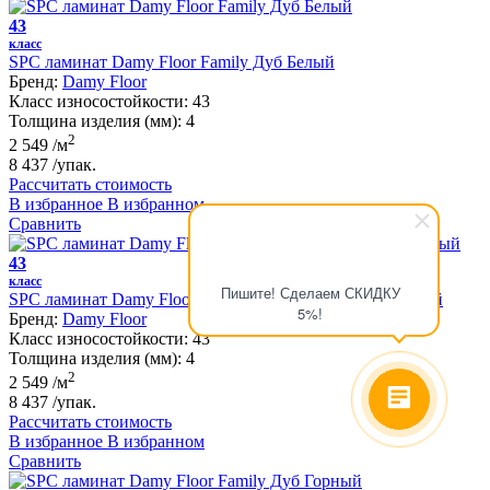
43
класс
SPC ламинат Damy Floor Family Дуб Белый
Бренд:
Damy Floor
Класс износостойкости:
43
Толщина изделия (мм):
4
2
2 549
/м
8 437
/упак.
Рассчитать стоимость
В избранное
В избранном
Сравнить
43
класс
Пишите! Сделаем СКИДКУ
SPC ламинат Damy Floor Family Дуб Состаренный Серый
5%!
Бренд:
Damy Floor
Класс износостойкости:
43
Толщина изделия (мм):
4
2
2 549
/м
8 437
/упак.
Рассчитать стоимость
В избранное
В избранном
Сравнить