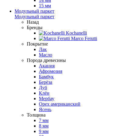
14 мм
15 мм
Модульный паркет
Модульный паркет
Назад
Бренды
Kochanelli
Marco Ferutti
Покрытие
Лак
Масло
Порода древесины
Акация
Афромозия
Бамбук
Берёза
Дуб
Клён
Мербау
Орех американский
Ясень
Толщина
7 мм
8 мм
9 мм