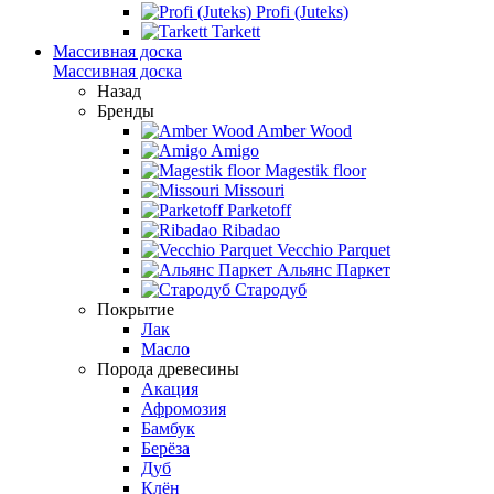
Profi (Juteks)
Tarkett
Массивная доска
Массивная доска
Назад
Бренды
Amber Wood
Amigo
Magestik floor
Missouri
Parketoff
Ribadao
Vecchio Parquet
Альянс Паркет
Стародуб
Покрытие
Лак
Масло
Порода древесины
Акация
Афромозия
Бамбук
Берёза
Дуб
Клён