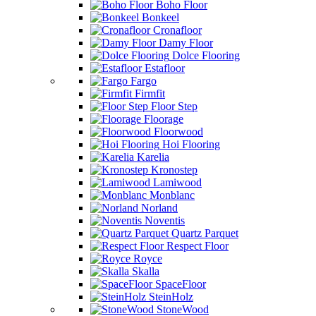
Boho Floor
Bonkeel
Cronafloor
Damy Floor
Dolce Flooring
Estafloor
Fargo
Firmfit
Floor Step
Floorage
Floorwood
Hoi Flooring
Karelia
Kronostep
Lamiwood
Monblanc
Norland
Noventis
Quartz Parquet
Respect Floor
Royce
Skalla
SpaceFloor
SteinHolz
StoneWood