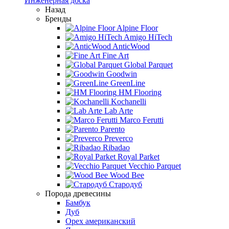
Инженерная доска
Назад
Бренды
Alpine Floor
Amigo HiTech
AnticWood
Fine Art
Global Parquet
Goodwin
GreenLine
HM Flooring
Kochanelli
Lab Arte
Marco Ferutti
Parento
Preverco
Ribadao
Royal Parket
Vecchio Parquet
Wood Bee
Стародуб
Порода древесины
Бамбук
Дуб
Орех американский