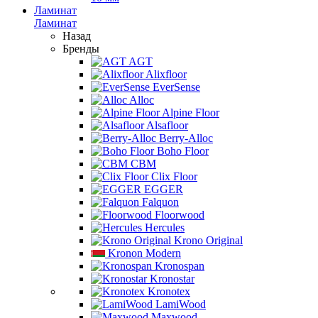
Ламинат
Ламинат
Назад
Бренды
AGT
Alixfloor
EverSense
Alloc
Alpine Floor
Alsafloor
Berry-Alloc
Boho Floor
CBM
Clix Floor
EGGER
Falquon
Floorwood
Hercules
Krono Original
Kronon Modern
Kronospan
Kronostar
Kronotex
LamiWood
Maxwood