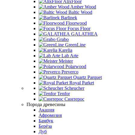
AlixFloor
Amber Wood
Baltic Wood
Barlinek
Floorwood
Focus Floor
GALATHEA
Grabo
GreenLine
Karelia
Lab Arte
Meister
Polarwood
Preverco
Quartz Parquet
Royal Parket
Scheucher
Tenfor
Синтерос
Порода древесины
Акация
Афромозия
Бамбук
Берёза
Дуб