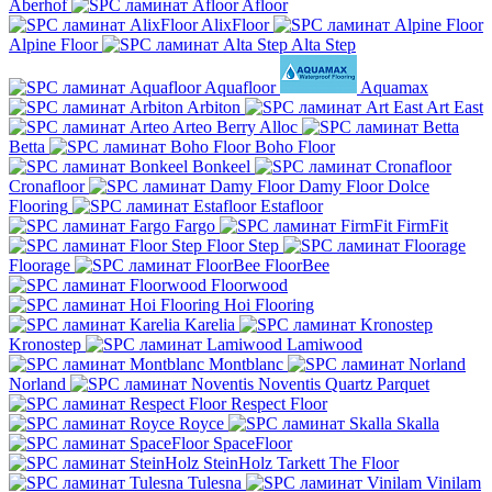
Aberhof
Afloor
AlixFloor
Alpine Floor
Alta Step
Aquafloor
Aquamax
Arbiton
Art East
Arteo
Berry Alloc
Betta
Boho Floor
Bonkeel
Cronafloor
Damy Floor
Dolce
Flooring
Estafloor
Fargo
FirmFit
Floor Step
Floorage
FloorBee
Floorwood
Hoi Flooring
Karelia
Kronostep
Lamiwood
Montblanc
Norland
Noventis
Quartz Parquet
Respect Floor
Royce
Skalla
SpaceFloor
SteinHolz
Tarkett
The Floor
Tulesna
Vinilam