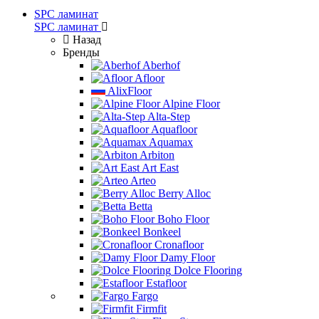
SPC ламинат
SPC ламинат
Назад
Бренды
Aberhof
Afloor
AlixFloor
Alpine Floor
Alta-Step
Aquafloor
Aquamax
Arbiton
Art East
Arteo
Berry Alloc
Betta
Boho Floor
Bonkeel
Cronafloor
Damy Floor
Dolce Flooring
Estafloor
Fargo
Firmfit