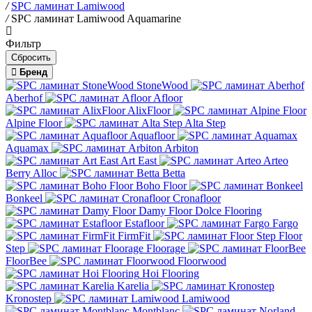
/
SPC ламинат Lamiwood
/
SPC ламинат Lamiwood Aquamarine
Фильтр
Бренд
StoneWood
Aberhof
Afloor
AlixFloor
Alpine Floor
Alta Step
Aquafloor
Aquamax
Arbiton
Art East
Arteo
Berry Alloc
Betta
Boho Floor
Bonkeel
Cronafloor
Damy Floor
Dolce Flooring
Estafloor
Fargo
FirmFit
Floor
Step
Floorage
FloorBee
Floorwood
Hoi Flooring
Karelia
Kronostep
Lamiwood
Montblanc