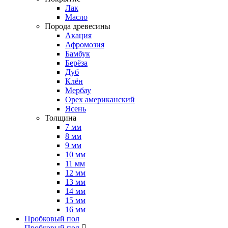
Лак
Масло
Порода древесины
Акация
Афромозия
Бамбук
Берёза
Дуб
Клён
Мербау
Орех американский
Ясень
Толщина
7 мм
8 мм
9 мм
10 мм
11 мм
12 мм
13 мм
14 мм
15 мм
16 мм
Пробковый пол
Пробковый пол