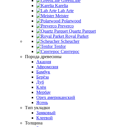
GreenLine
Karelia
Lab Arte
Meister
Polarwood
Preverco
Quartz Parquet
Royal Parket
Scheucher
Tenfor
Синтерос
Порода древесины
Акация
Афромозия
Бамбук
Берёза
Дуб
Клён
Мербау
Орех американский
Ясень
Тип укладки
Замковый
Клеевой
Толщина