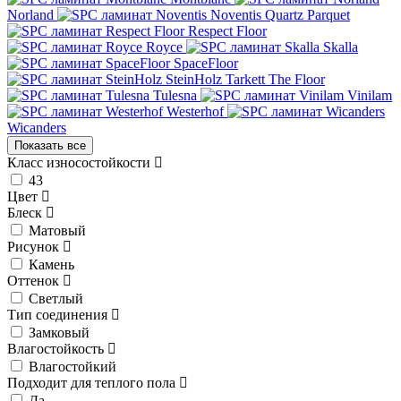
Norland
Noventis
Quartz Parquet
Respect Floor
Royce
Skalla
SpaceFloor
SteinHolz
Tarkett
The Floor
Tulesna
Vinilam
Westerhof
Wicanders
Показать все
Класс износостойкости
43
Цвет
Блеск
Матовый
Рисунок
Камень
Оттенок
Светлый
Тип соединения
Замковый
Влагостойкость
Влагостойкий
Подходит для теплого пола
Да