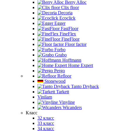
Berry Alloc
Clix floor
Decoria
Ecoclick
Egger
FastFloor
FineFlex
FineFloor
Floor factor
Forbo
Grabo
Hoffmann
Home Expert
Pergo
Refloor
Stonewood
Tanto Dryback
Tarkett
Vinilam
Vinyline
Wicanders
Класс
32 класс
33 класс
34 класс