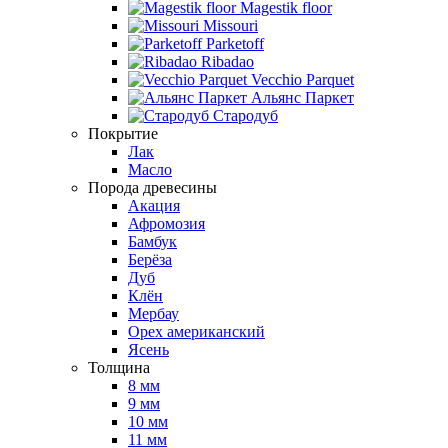
Magestik floor
Missouri
Parketoff
Ribadao
Vecchio Parquet
Альянс Паркет
Стародуб
Покрытие
Лак
Масло
Порода древесины
Акация
Афромозия
Бамбук
Берёза
Дуб
Клён
Мербау
Орех американский
Ясень
Толщина
8 мм
9 мм
10 мм
11 мм