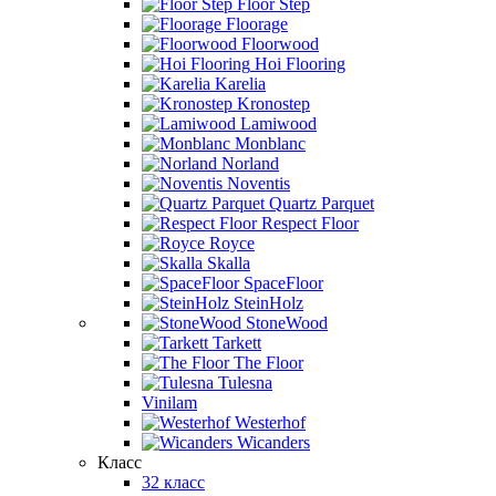
Floor Step
Floorage
Floorwood
Hoi Flooring
Karelia
Kronostep
Lamiwood
Monblanc
Norland
Noventis
Quartz Parquet
Respect Floor
Royce
Skalla
SpaceFloor
SteinHolz
StoneWood
Tarkett
The Floor
Tulesna
Vinilam
Westerhof
Wicanders
Класс
32 класс