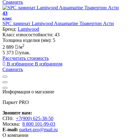
Сравнить
43
класс
SPC ламинат Lamiwood Aquamarine Травертин Асти
Бренд:
Lamiwood
Класс износостойкости:
43
Толщина изделия (мм):
5
2
2 889
/м
5 373
/упак.
Рассчитать стоимость
В избранное
В избранном
Сравнить
Информация о магазине
Паркет PRO
Звоните нам:
СПб:
+7(900) 625-38-50
Москва:
8 800 101-99-03
E-mail:
parket-pro@mail.ru
О компании