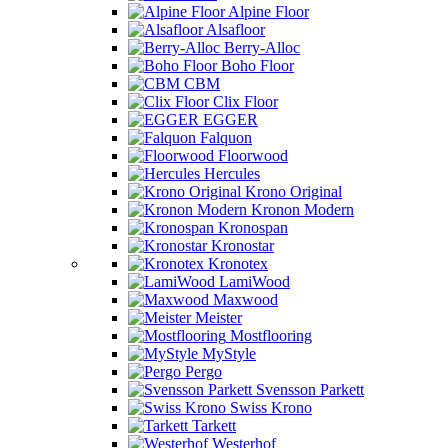
Alpine Floor
Alsafloor
Berry-Alloc
Boho Floor
CBM
Clix Floor
EGGER
Falquon
Floorwood
Hercules
Krono Original
Kronon Modern
Kronospan
Kronostar
Kronotex
LamiWood
Maxwood
Meister
Mostflooring
MyStyle
Pergo
Svensson Parkett
Swiss Krono
Tarkett
Westerhof