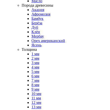
Масло
Порода древесины
Акация
Афромозия
Бамбук
Берёза
Дуб
Клён
Мербау
Орех американский
Ясень
Толщина
1 мм
2 мм
3 мм
4 мм
5 мм
6 мм
7 мм
8 мм
9 мм
10 мм
11 мм
12 мм
13 мм