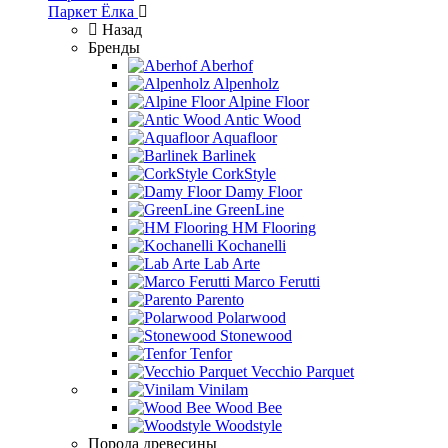
Паркет Ёлка
Назад
Бренды
Aberhof
Alpenholz
Alpine Floor
Antic Wood
Aquafloor
Barlinek
CorkStyle
Damy Floor
GreenLine
HM Flooring
Kochanelli
Lab Arte
Marco Ferutti
Parento
Polarwood
Stonewood
Tenfor
Vecchio Parquet
Vinilam
Wood Bee
Woodstyle
Порода древесины