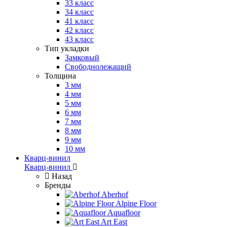
33 класс
34 класс
41 класс
42 класс
43 класс
Тип укладки
Замковый
Свободнолежащий
Толщина
3 мм
4 мм
5 мм
6 мм
7 мм
8 мм
9 мм
10 мм
Кварц-винил
Кварц-винил
Назад
Бренды
Aberhof
Alpine Floor
Aquafloor
Art East