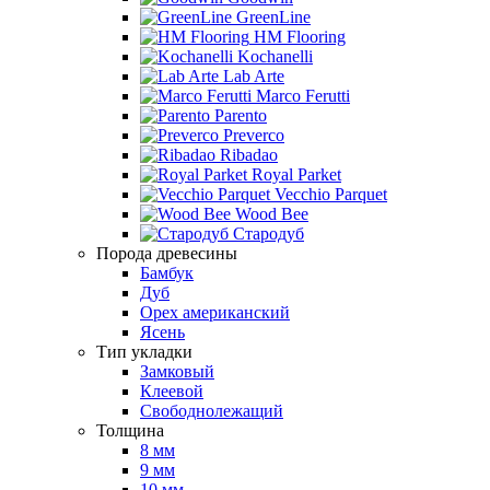
GreenLine
HM Flooring
Kochanelli
Lab Arte
Marco Ferutti
Parento
Preverco
Ribadao
Royal Parket
Vecchio Parquet
Wood Bee
Стародуб
Порода древесины
Бамбук
Дуб
Орех американский
Ясень
Тип укладки
Замковый
Клеевой
Свободнолежащий
Толщина
8 мм
9 мм
10 мм