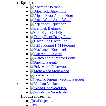
Бренды
Aberhof
Alpenholz
Alpine Floor
Antic Wood
Aquafloor
Barlinek
CorkStyle
Damy Floor
GreenLine
HM Flooring
Kochanelli
Lab Arte
Marco Ferutti
Parento
Polarwood
Stonewood
Tenfor
Vecchio Parquet
Vinilam
Wood Bee
Woodstyle
Порода древесины
Дизайнерский
Дуб