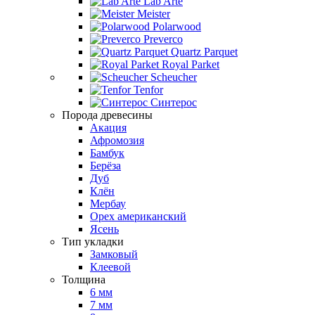
Lab Arte
Meister
Polarwood
Preverco
Quartz Parquet
Royal Parket
Scheucher
Tenfor
Синтерос
Порода древесины
Акация
Афромозия
Бамбук
Берёза
Дуб
Клён
Мербау
Орех американский
Ясень
Тип укладки
Замковый
Клеевой
Толщина
6 мм
7 мм