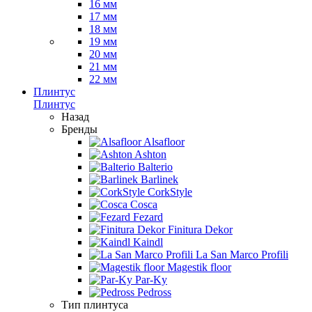
16 мм
17 мм
18 мм
19 мм
20 мм
21 мм
22 мм
Плинтус
Плинтус
Назад
Бренды
Alsafloor
Ashton
Balterio
Barlinek
CorkStyle
Cosca
Fezard
Finitura Dekor
Kaindl
La San Marco Profili
Magestik floor
Par-Ky
Pedross
Тип плинтуса