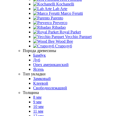
Kochanelli
Lab Arte
Marco Ferutti
Parento
Preverco
Ribadao
Royal Parket
Vecchio Parquet
Wood Bee
Стародуб
Порода древесины
Бамбук
Дуб
Орех американский
Ясень
Тип укладки
Замковый
Клеевой
Свободнолежащий
Толщина
8 мм
9 мм
10 мм
11 мм
12 мм