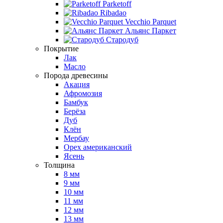
Parketoff
Ribadao
Vecchio Parquet
Альянс Паркет
Стародуб
Покрытие
Лак
Масло
Порода древесины
Акация
Афромозия
Бамбук
Берёза
Дуб
Клён
Мербау
Орех американский
Ясень
Толщина
8 мм
9 мм
10 мм
11 мм
12 мм
13 мм