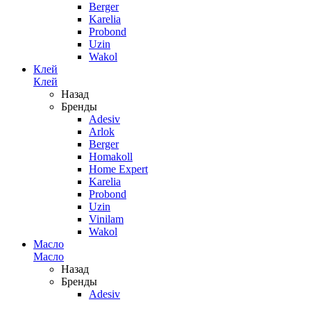
Berger
Karelia
Probond
Uzin
Wakol
Клей
Клей
Назад
Бренды
Adesiv
Arlok
Berger
Homakoll
Home Expert
Karelia
Probond
Uzin
Vinilam
Wakol
Масло
Масло
Назад
Бренды
Adesiv