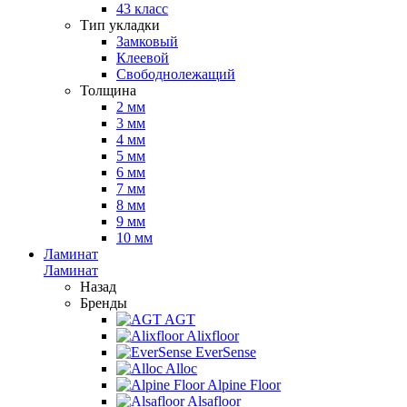
43 класс
Тип укладки
Замковый
Клеевой
Свободнолежащий
Толщина
2 мм
3 мм
4 мм
5 мм
6 мм
7 мм
8 мм
9 мм
10 мм
Ламинат
Ламинат
Назад
Бренды
AGT
Alixfloor
EverSense
Alloc
Alpine Floor
Alsafloor