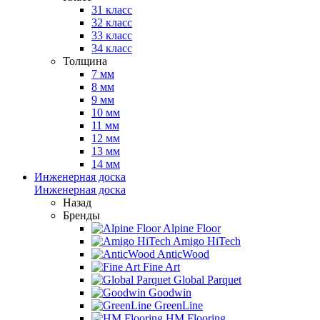
31 класс
32 класс
33 класс
34 класс
Толщина
7 мм
8 мм
9 мм
10 мм
11 мм
12 мм
13 мм
14 мм
Инженерная доска
Инженерная доска
Назад
Бренды
Alpine Floor
Amigo HiTech
AnticWood
Fine Art
Global Parquet
Goodwin
GreenLine
HM Flooring