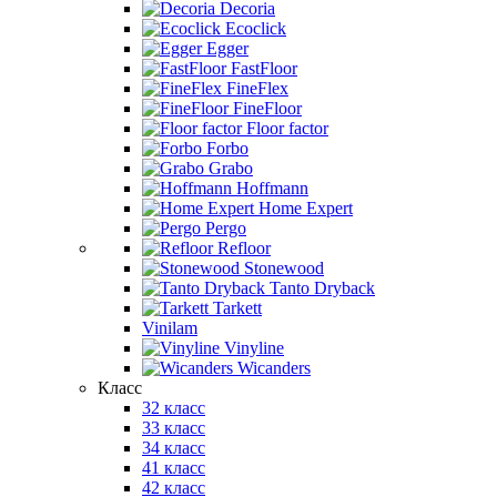
Decoria
Ecoclick
Egger
FastFloor
FineFlex
FineFloor
Floor factor
Forbo
Grabo
Hoffmann
Home Expert
Pergo
Refloor
Stonewood
Tanto Dryback
Tarkett
Vinilam
Vinyline
Wicanders
Класс
32 класс
33 класс
34 класс
41 класс
42 класс