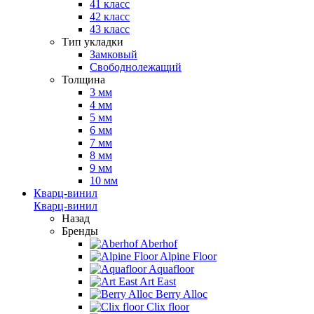
41 класс
42 класс
43 класс
Тип укладки
Замковый
Свободнолежащий
Толщина
3 мм
4 мм
5 мм
6 мм
7 мм
8 мм
9 мм
10 мм
Кварц-винил
Кварц-винил
Назад
Бренды
Aberhof
Alpine Floor
Aquafloor
Art East
Berry Alloc
Clix floor