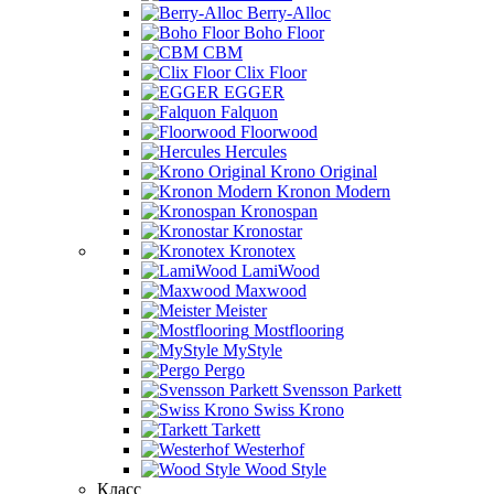
Berry-Alloc
Boho Floor
CBM
Clix Floor
EGGER
Falquon
Floorwood
Hercules
Krono Original
Kronon Modern
Kronospan
Kronostar
Kronotex
LamiWood
Maxwood
Meister
Mostflooring
MyStyle
Pergo
Svensson Parkett
Swiss Krono
Tarkett
Westerhof
Wood Style
Класс