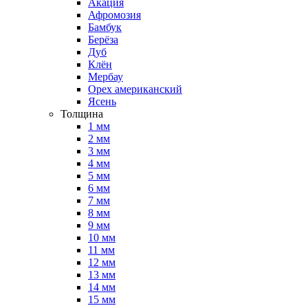
Акация
Афромозия
Бамбук
Берёза
Дуб
Клён
Мербау
Орех американский
Ясень
Толщина
1 мм
2 мм
3 мм
4 мм
5 мм
6 мм
7 мм
8 мм
9 мм
10 мм
11 мм
12 мм
13 мм
14 мм
15 мм