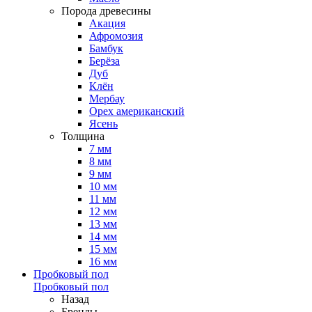
Порода древесины
Акация
Афромозия
Бамбук
Берёза
Дуб
Клён
Мербау
Орех американский
Ясень
Толщина
7 мм
8 мм
9 мм
10 мм
11 мм
12 мм
13 мм
14 мм
15 мм
16 мм
Пробковый пол
Пробковый пол
Назад
Бренды