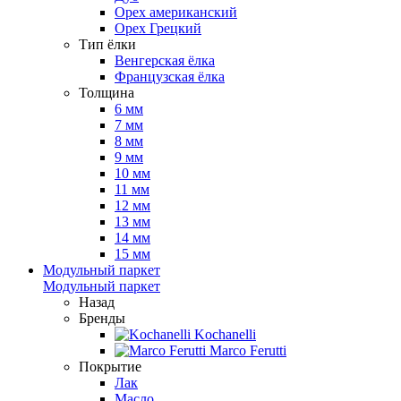
Орех американский
Орех Грецкий
Тип ёлки
Венгерская ёлка
Французская ёлка
Толщина
6 мм
7 мм
8 мм
9 мм
10 мм
11 мм
12 мм
13 мм
14 мм
15 мм
Модульный паркет
Модульный паркет
Назад
Бренды
Kochanelli
Marco Ferutti
Покрытие
Лак
Масло