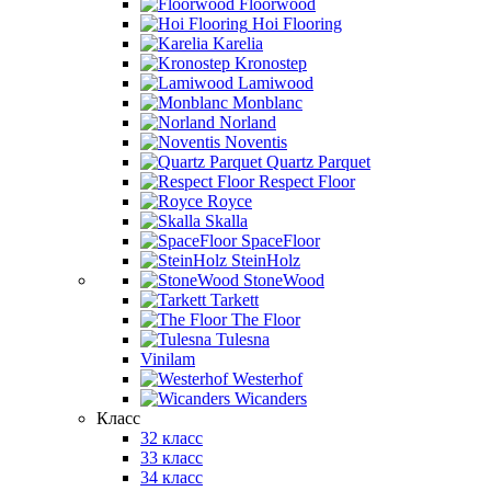
Floorwood
Hoi Flooring
Karelia
Kronostep
Lamiwood
Monblanc
Norland
Noventis
Quartz Parquet
Respect Floor
Royce
Skalla
SpaceFloor
SteinHolz
StoneWood
Tarkett
The Floor
Tulesna
Vinilam
Westerhof
Wicanders
Класс
32 класс
33 класс
34 класс