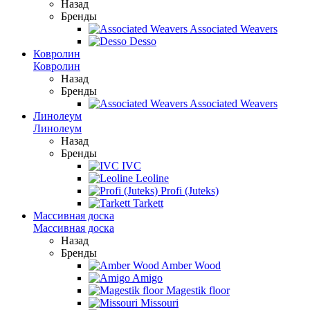
Назад
Бренды
Associated Weavers
Desso
Ковролин
Ковролин
Назад
Бренды
Associated Weavers
Линолеум
Линолеум
Назад
Бренды
IVC
Leoline
Profi (Juteks)
Tarkett
Массивная доска
Массивная доска
Назад
Бренды
Amber Wood
Amigo
Magestik floor
Missouri