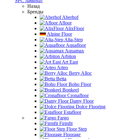
SPC ламинат
Назад
Бренды
Aberhof
Afloor
AlixFloor
Alpine Floor
Alta-Step
Aquafloor
Aquamax
Arbiton
Art East
Arteo
Berry Alloc
Betta
Boho Floor
Bonkeel
Cronafloor
Damy Floor
Dolce Flooring
Estafloor
Fargo
Firmfit
Floor Step
Floorage