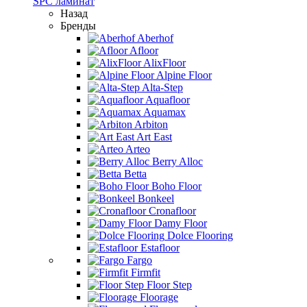
SPC ламинат
Назад
Бренды
Aberhof
Afloor
AlixFloor
Alpine Floor
Alta-Step
Aquafloor
Aquamax
Arbiton
Art East
Arteo
Berry Alloc
Betta
Boho Floor
Bonkeel
Cronafloor
Damy Floor
Dolce Flooring
Estafloor
Fargo
Firmfit
Floor Step
Floorage