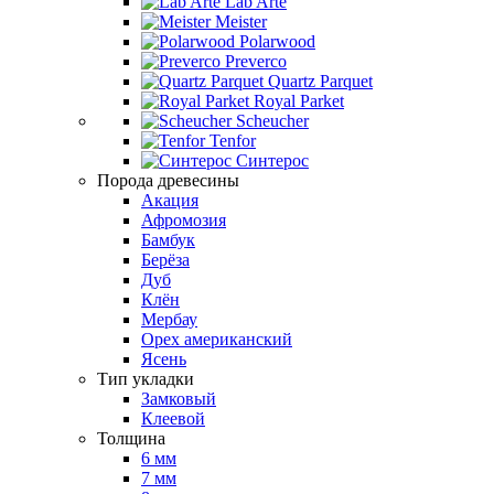
Lab Arte
Meister
Polarwood
Preverco
Quartz Parquet
Royal Parket
Scheucher
Tenfor
Синтерос
Порода древесины
Акация
Афромозия
Бамбук
Берёза
Дуб
Клён
Мербау
Орех американский
Ясень
Тип укладки
Замковый
Клеевой
Толщина
6 мм
7 мм