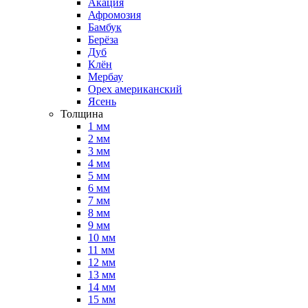
Акация
Афромозия
Бамбук
Берёза
Дуб
Клён
Мербау
Орех американский
Ясень
Толщина
1 мм
2 мм
3 мм
4 мм
5 мм
6 мм
7 мм
8 мм
9 мм
10 мм
11 мм
12 мм
13 мм
14 мм
15 мм