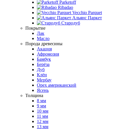
Parketoff
Ribadao
Vecchio Parquet
Альянс Паркет
Стародуб
Покрытие
Лак
Масло
Порода древесины
Акация
Афромозия
Бамбук
Берёза
Дуб
Клён
Мербау
Орех американский
Ясень
Толщина
8 мм
9 мм
10 мм
11 мм
12 мм
13 мм