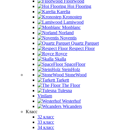
Floorwood
Hoi Flooring
Karelia
Kronostep
Lamiwood
Monblanc
Norland
Noventis
Quartz Parquet
Respect Floor
Royce
Skalla
SpaceFloor
SteinHolz
StoneWood
Tarkett
The Floor
Tulesna
Vinilam
Westerhof
Wicanders
Класс
32 класс
33 класс
34 класс