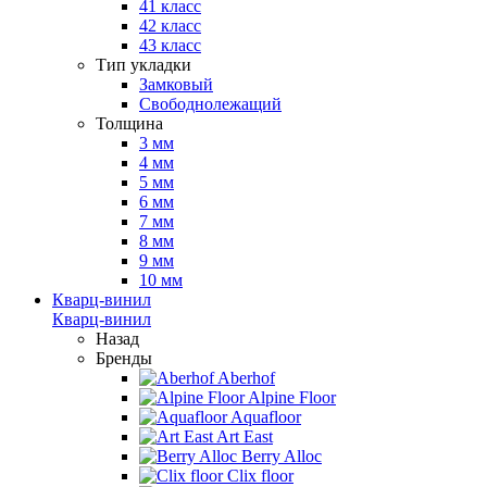
41 класс
42 класс
43 класс
Тип укладки
Замковый
Свободнолежащий
Толщина
3 мм
4 мм
5 мм
6 мм
7 мм
8 мм
9 мм
10 мм
Кварц-винил
Кварц-винил
Назад
Бренды
Aberhof
Alpine Floor
Aquafloor
Art East
Berry Alloc
Clix floor