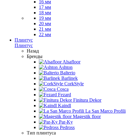
16 мм
17 мм
18 мм
19 мм
20 мм
21 мм
22 мм
Плинтус
Плинтус
Назад
Бренды
Alsafloor
Ashton
Balterio
Barlinek
CorkStyle
Cosca
Fezard
Finitura Dekor
Kaindl
La San Marco Profili
Magestik floor
Par-Ky
Pedross
Тип плинтуса