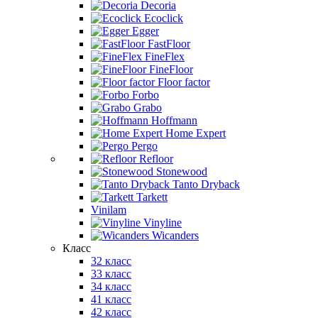
Decoria
Ecoclick
Egger
FastFloor
FineFlex
FineFloor
Floor factor
Forbo
Grabo
Hoffmann
Home Expert
Pergo
Refloor
Stonewood
Tanto Dryback
Tarkett
Vinilam
Vinyline
Wicanders
Класс
32 класс
33 класс
34 класс
41 класс
42 класс