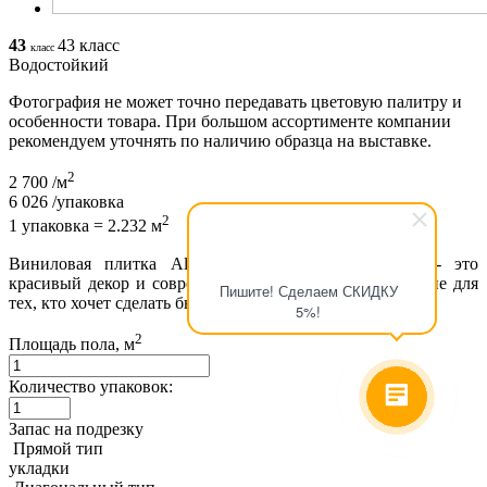
43
43 класс
класс
Водостойкий
Фотография не может точно передавать цветовую палитру и
особенности товара. При большом ассортименте компании
рекомендуем уточнять по наличию образца на выставке.
2
2 700
/м
6 026
/упаковка
2
1 упаковка = 2.232 м
Виниловая плитка Alpine Floor Ларнака ECO 4-11- это
красивый декор и современное, инновационное решение для
Пишите! Сделаем СКИДКУ
тех, кто хочет сделать быстрый...
подробнее
5%!
2
Площадь пола, м
Количество упаковок:
Запас на подрезку
Прямой тип
укладки