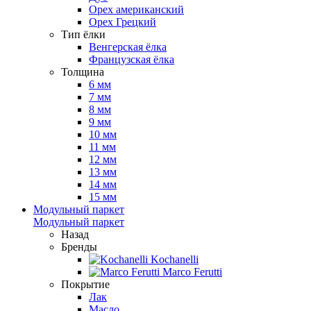
Орех американский
Орех Грецкий
Тип ёлки
Венгерская ёлка
Французская ёлка
Толщина
6 мм
7 мм
8 мм
9 мм
10 мм
11 мм
12 мм
13 мм
14 мм
15 мм
Модульный паркет
Модульный паркет
Назад
Бренды
Kochanelli
Marco Ferutti
Покрытие
Лак
Масло