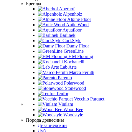
Бренды
Aberhof
Alpenholz
Alpine Floor
Antic Wood
Aquafloor
Barlinek
CorkStyle
Damy Floor
GreenLine
HM Flooring
Kochanelli
Lab Arte
Marco Ferutti
Parento
Polarwood
Stonewood
Tenfor
Vecchio Parquet
Vinilam
Wood Bee
Woodstyle
Порода древесины
Дизайнерский
Дуб