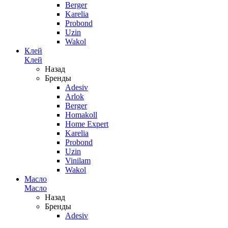
Berger
Karelia
Probond
Uzin
Wakol
Клей
Клей
Назад
Бренды
Adesiv
Arlok
Berger
Homakoll
Home Expert
Karelia
Probond
Uzin
Vinilam
Wakol
Масло
Масло
Назад
Бренды
Adesiv