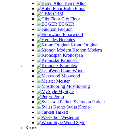
Berry-Alloc
Boho Floor
CBM
Clix Floor
EGGER
Falquon
Floorwood
Hercules
Krono Original
Kronon Modern
Kronospan
Kronostar
Kronotex
LamiWood
Maxwood
Meister
Mostflooring
MyStyle
Pergo
Svensson Parkett
Swiss Krono
Tarkett
Westerhof
Wood Style
Класс