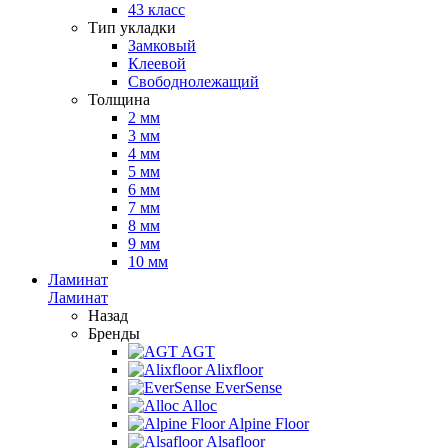
43 класс
Тип укладки
Замковый
Клеевой
Свободнолежащий
Толщина
2 мм
3 мм
4 мм
5 мм
6 мм
7 мм
8 мм
9 мм
10 мм
Ламинат
Ламинат
Назад
Бренды
AGT
Alixfloor
EverSense
Alloc
Alpine Floor
Alsafloor