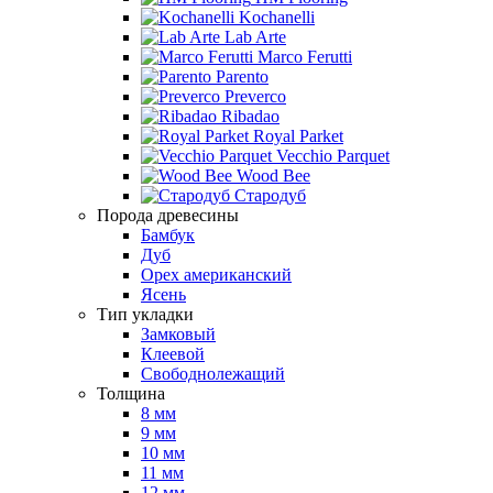
Kochanelli
Lab Arte
Marco Ferutti
Parento
Preverco
Ribadao
Royal Parket
Vecchio Parquet
Wood Bee
Стародуб
Порода древесины
Бамбук
Дуб
Орех американский
Ясень
Тип укладки
Замковый
Клеевой
Свободнолежащий
Толщина
8 мм
9 мм
10 мм
11 мм
12 мм