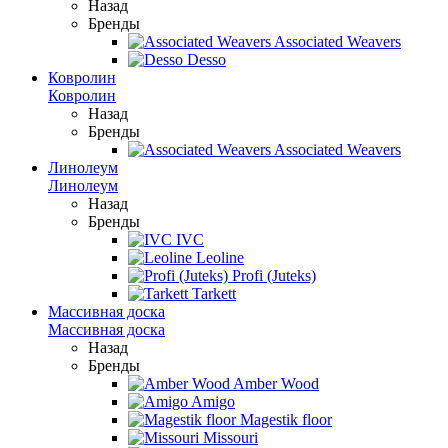
Назад
Бренды
Associated Weavers
Desso
Ковролин
Ковролин
Назад
Бренды
Associated Weavers
Линолеум
Линолеум
Назад
Бренды
IVC
Leoline
Profi (Juteks)
Tarkett
Массивная доска
Массивная доска
Назад
Бренды
Amber Wood
Amigo
Magestik floor
Missouri