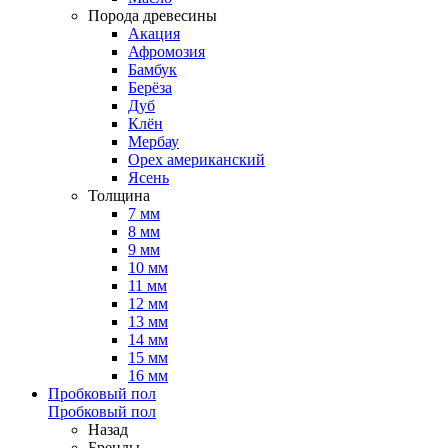
Порода древесины
Акация
Афромозия
Бамбук
Берёза
Дуб
Клён
Мербау
Орех американский
Ясень
Толщина
7 мм
8 мм
9 мм
10 мм
11 мм
12 мм
13 мм
14 мм
15 мм
16 мм
Пробковый пол
Пробковый пол
Назад
Бренды