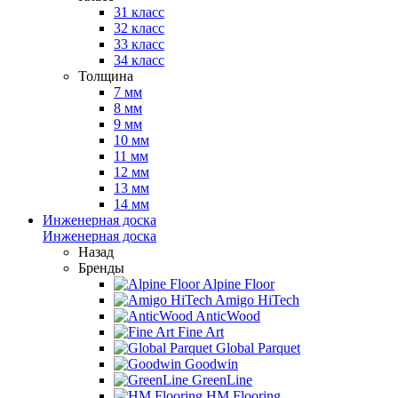
31 класс
32 класс
33 класс
34 класс
Толщина
7 мм
8 мм
9 мм
10 мм
11 мм
12 мм
13 мм
14 мм
Инженерная доска
Инженерная доска
Назад
Бренды
Alpine Floor
Amigo HiTech
AnticWood
Fine Art
Global Parquet
Goodwin
GreenLine
HM Flooring