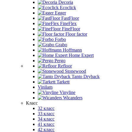
Decoria
Ecoclick
Egger
FastFloor
FineFlex
FineFloor
Floor factor
Forbo
Grabo
Hoffmann
Home Expert
Pergo
Refloor
Stonewood
Tanto Dryback
Tarkett
Vinilam
Vinyline
Wicanders
Класс
32 класс
33 класс
34 класс
41 класс
42 класс