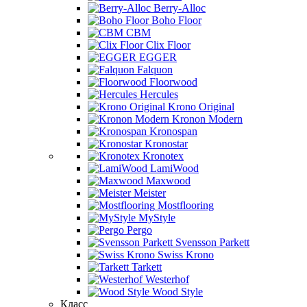
Berry-Alloc
Boho Floor
CBM
Clix Floor
EGGER
Falquon
Floorwood
Hercules
Krono Original
Kronon Modern
Kronospan
Kronostar
Kronotex
LamiWood
Maxwood
Meister
Mostflooring
MyStyle
Pergo
Svensson Parkett
Swiss Krono
Tarkett
Westerhof
Wood Style
Класс