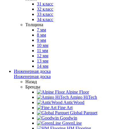
31 класс
32 класс
33 класс
34 класс
Толщина
7 мм
8 мм
9 мм
10 мм
11 мм
12 мм
13 мм
14 мм
Инженерная доска
Инженерная доска
Назад
Бренды
Alpine Floor
Amigo HiTech
AnticWood
Fine Art
Global Parquet
Goodwin
GreenLine
HM Flooring