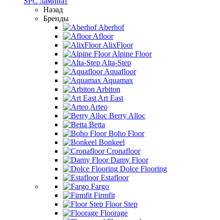
SPC ламинат
Назад
Бренды
Aberhof
Afloor
AlixFloor
Alpine Floor
Alta-Step
Aquafloor
Aquamax
Arbiton
Art East
Arteo
Berry Alloc
Betta
Boho Floor
Bonkeel
Cronafloor
Damy Floor
Dolce Flooring
Estafloor
Fargo
Firmfit
Floor Step
Floorage