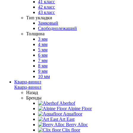
41 класс
42 класс
43 класс
Тип укладки
Замковый
Свободнолежащий
Толщина
3 мм
4 мм
5 мм
6 мм
7 мм
8 мм
9 мм
10 мм
Кварц-винил
Кварц-винил
Назад
Бренды
Aberhof
Alpine Floor
Aquafloor
Art East
Berry Alloc
Clix floor