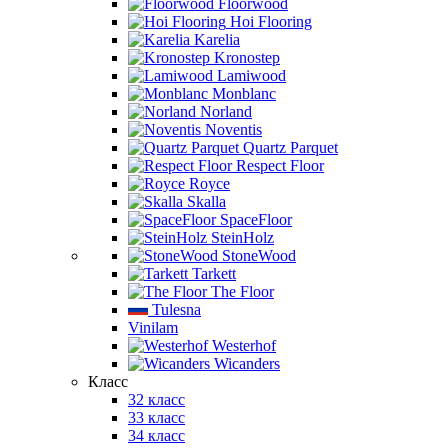
Floorwood
Hoi Flooring
Karelia
Kronostep
Lamiwood
Monblanc
Norland
Noventis
Quartz Parquet
Respect Floor
Royce
Skalla
SpaceFloor
SteinHolz
StoneWood
Tarkett
The Floor
Tulesna
Vinilam
Westerhof
Wicanders
Класс
32 класс
33 класс
34 класс