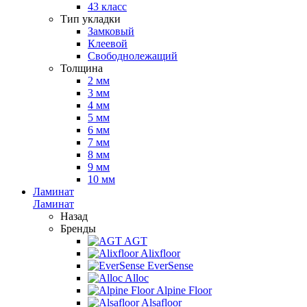
43 класс
Тип укладки
Замковый
Клеевой
Свободнолежащий
Толщина
2 мм
3 мм
4 мм
5 мм
6 мм
7 мм
8 мм
9 мм
10 мм
Ламинат
Ламинат
Назад
Бренды
AGT
Alixfloor
EverSense
Alloc
Alpine Floor
Alsafloor