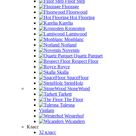
Floor Step
Floorage
Floorwood
Hoi Flooring
Karelia
Kronostep
Lamiwood
Monblanc
Norland
Noventis
Quartz Parquet
Respect Floor
Royce
Skalla
SpaceFloor
SteinHolz
StoneWood
Tarkett
The Floor
Tulesna
Vinilam
Westerhof
Wicanders
Класс
32 класс