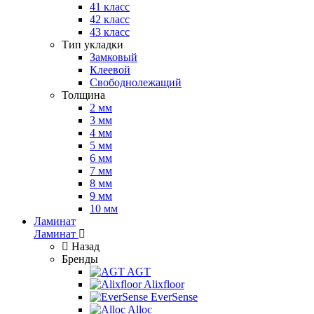
41 класс
42 класс
43 класс
Тип укладки
Замковый
Клеевой
Свободнолежащий
Толщина
2 мм
3 мм
4 мм
5 мм
6 мм
7 мм
8 мм
9 мм
10 мм
Ламинат
Ламинат
Назад
Бренды
AGT
Alixfloor
EverSense
Alloc