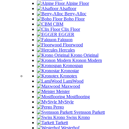
Alpine Floor
Alsafloor
Berry-Alloc
Boho Floor
CBM
Clix Floor
EGGER
Falquon
Floorwood
Hercules
Krono Original
Kronon Modern
Kronospan
Kronostar
Kronotex
LamiWood
Maxwood
Meister
Mostflooring
MyStyle
Pergo
Svensson Parkett
Swiss Krono
Tarkett
Westerhof