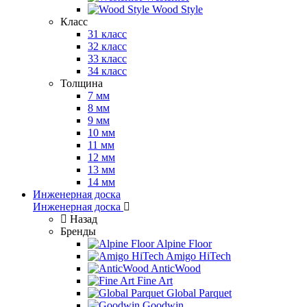
Wood Style
Класс
31 класс
32 класс
33 класс
34 класс
Толщина
7 мм
8 мм
9 мм
10 мм
11 мм
12 мм
13 мм
14 мм
Инженерная доска
Инженерная доска
Назад
Бренды
Alpine Floor
Amigo HiTech
AnticWood
Fine Art
Global Parquet
Goodwin