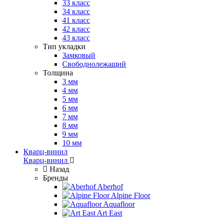
33 класс
34 класс
41 класс
42 класс
43 класс
Тип укладки
Замковый
Свободнолежащий
Толщина
3 мм
4 мм
5 мм
6 мм
7 мм
8 мм
9 мм
10 мм
Кварц-винил
Кварц-винил
Назад
Бренды
Aberhof
Alpine Floor
Aquafloor
Art East