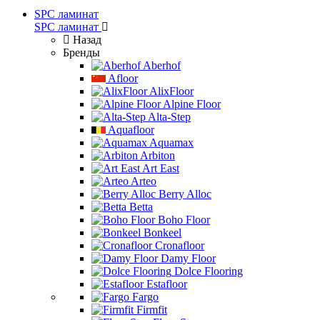
SPC ламинат
SPC ламинат
Назад
Бренды
Aberhof
Afloor
AlixFloor
Alpine Floor
Alta-Step
Aquafloor
Aquamax
Arbiton
Art East
Arteo
Berry Alloc
Betta
Boho Floor
Bonkeel
Cronafloor
Damy Floor
Dolce Flooring
Estafloor
Fargo
Firmfit