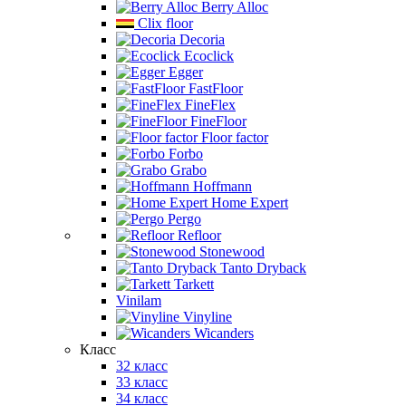
Berry Alloc
Clix floor
Decoria
Ecoclick
Egger
FastFloor
FineFlex
FineFloor
Floor factor
Forbo
Grabo
Hoffmann
Home Expert
Pergo
Refloor
Stonewood
Tanto Dryback
Tarkett
Vinilam
Vinyline
Wicanders
Класс
32 класс
33 класс
34 класс