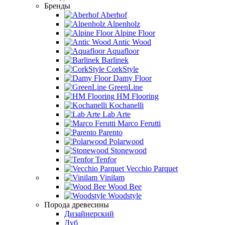
Бренды
Aberhof
Alpenholz
Alpine Floor
Antic Wood
Aquafloor
Barlinek
CorkStyle
Damy Floor
GreenLine
HM Flooring
Kochanelli
Lab Arte
Marco Ferutti
Parento
Polarwood
Stonewood
Tenfor
Vecchio Parquet
Vinilam
Wood Bee
Woodstyle
Порода древесины
Дизайнерский
Дуб