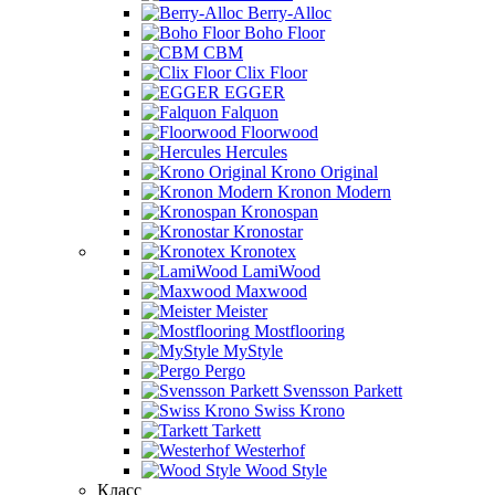
Berry-Alloc
Boho Floor
CBM
Clix Floor
EGGER
Falquon
Floorwood
Hercules
Krono Original
Kronon Modern
Kronospan
Kronostar
Kronotex
LamiWood
Maxwood
Meister
Mostflooring
MyStyle
Pergo
Svensson Parkett
Swiss Krono
Tarkett
Westerhof
Wood Style
Класс