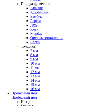
Порода древесины
Акация
Афромозия
Бамбук
Берёза
Дуб
Клён
Мербау
Орех американский
Ясень
Толщина
7 мм
8 мм
9 мм
10 мм
11 мм
12 мм
13 мм
14 мм
15 мм
16 мм
Пробковый пол
Пробковый пол
Назад
Бренды