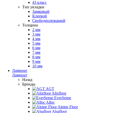
43 класс
Тип укладки
Замковый
Клеевой
Свободнолежащий
Толщина
2 мм
3 мм
4 мм
5 мм
6 мм
7 мм
8 мм
9 мм
10 мм
Ламинат
Ламинат
Назад
Бренды
AGT
Alixfloor
EverSense
Alloc
Alpine Floor
Alsafloor