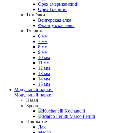
Орех американский
Орех Грецкий
Тип ёлки
Венгерская ёлка
Французская ёлка
Толщина
6 мм
7 мм
8 мм
9 мм
10 мм
11 мм
12 мм
13 мм
14 мм
15 мм
Модульный паркет
Модульный паркет
Назад
Бренды
Kochanelli
Marco Ferutti
Покрытие
Лак
Масло