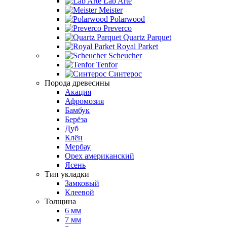
Lab Arte
Meister
Polarwood
Preverco
Quartz Parquet
Royal Parket
Scheucher
Tenfor
Синтерос
Порода древесины
Акация
Афромозия
Бамбук
Берёза
Дуб
Клён
Мербау
Орех американский
Ясень
Тип укладки
Замковый
Клеевой
Толщина
6 мм
7 мм