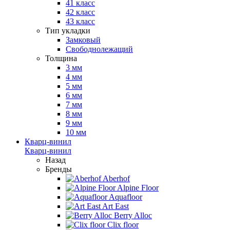
41 класс
42 класс
43 класс
Тип укладки
Замковый
Свободнолежащий
Толщина
3 мм
4 мм
5 мм
6 мм
7 мм
8 мм
9 мм
10 мм
Кварц-винил
Кварц-винил
Назад
Бренды
Aberhof
Alpine Floor
Aquafloor
Art East
Berry Alloc
Clix floor