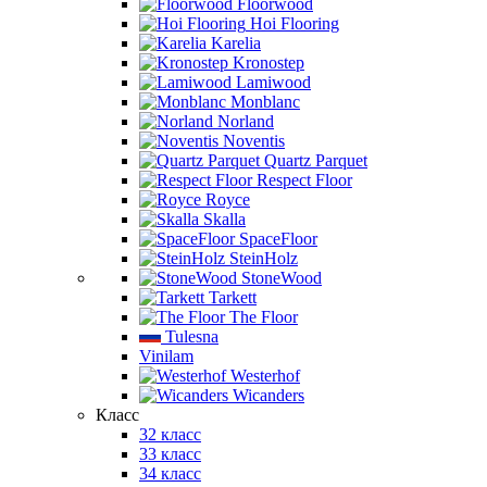
Floorwood
Hoi Flooring
Karelia
Kronostep
Lamiwood
Monblanc
Norland
Noventis
Quartz Parquet
Respect Floor
Royce
Skalla
SpaceFloor
SteinHolz
StoneWood
Tarkett
The Floor
Tulesna
Vinilam
Westerhof
Wicanders
Класс
32 класс
33 класс
34 класс