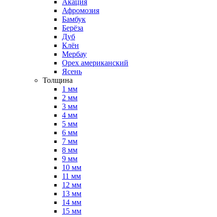
Акация
Афромозия
Бамбук
Берёза
Дуб
Клён
Мербау
Орех американский
Ясень
Толщина
1 мм
2 мм
3 мм
4 мм
5 мм
6 мм
7 мм
8 мм
9 мм
10 мм
11 мм
12 мм
13 мм
14 мм
15 мм