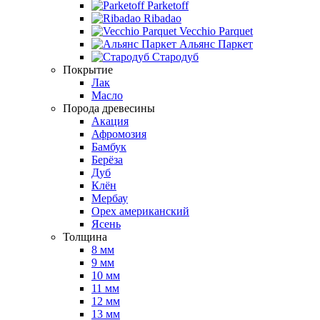
Parketoff
Ribadao
Vecchio Parquet
Альянс Паркет
Стародуб
Покрытие
Лак
Масло
Порода древесины
Акация
Афромозия
Бамбук
Берёза
Дуб
Клён
Мербау
Орех американский
Ясень
Толщина
8 мм
9 мм
10 мм
11 мм
12 мм
13 мм