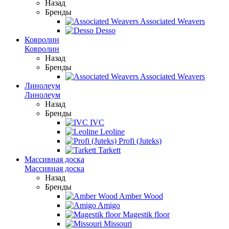
Назад
Бренды
Associated Weavers
Desso
Ковролин
Ковролин
Назад
Бренды
Associated Weavers
Линолеум
Линолеум
Назад
Бренды
IVC
Leoline
Profi (Juteks)
Tarkett
Массивная доска
Массивная доска
Назад
Бренды
Amber Wood
Amigo
Magestik floor
Missouri