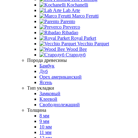
Kochanelli
Lab Arte
Marco Ferutti
Parento
Preverco
Ribadao
Royal Parket
Vecchio Parquet
Wood Bee
Стародуб
Порода древесины
Бамбук
Дуб
Орех американский
Ясень
Тип укладки
Замковый
Клеевой
Свободнолежащий
Толщина
8 мм
9 мм
10 мм
11 мм
12 мм