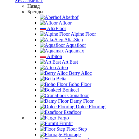
SPC ламинат
Назад
Бренды
Aberhof
Afloor
AlixFloor
Alpine Floor
Alta-Step
Aquafloor
Aquamax
Arbiton
Art East
Arteo
Berry Alloc
Betta
Boho Floor
Bonkeel
Cronafloor
Damy Floor
Dolce Flooring
Estafloor
Fargo
Firmfit
Floor Step
Floorage