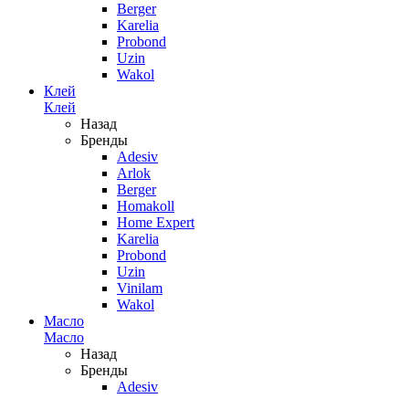
Berger
Karelia
Probond
Uzin
Wakol
Клей
Клей
Назад
Бренды
Adesiv
Arlok
Berger
Homakoll
Home Expert
Karelia
Probond
Uzin
Vinilam
Wakol
Масло
Масло
Назад
Бренды
Adesiv