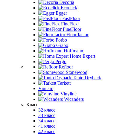
Decoria
Ecoclick
Egger
FastFloor
FineFlex
FineFloor
Floor factor
Forbo
Grabo
Hoffmann
Home Expert
Pergo
Refloor
Stonewood
Tanto Dryback
Tarkett
Vinilam
Vinyline
Wicanders
Класс
32 класс
33 класс
34 класс
41 класс
42 класс