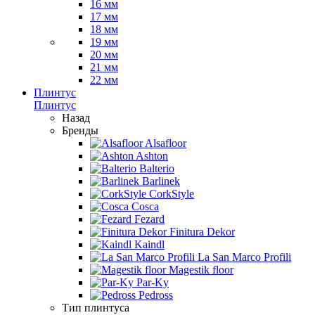
16 мм
17 мм
18 мм
19 мм
20 мм
21 мм
22 мм
Плинтус
Плинтус
Назад
Бренды
Alsafloor
Ashton
Balterio
Barlinek
CorkStyle
Cosca
Fezard
Finitura Dekor
Kaindl
La San Marco Profili
Magestik floor
Par-Ky
Pedross
Тип плинтуса