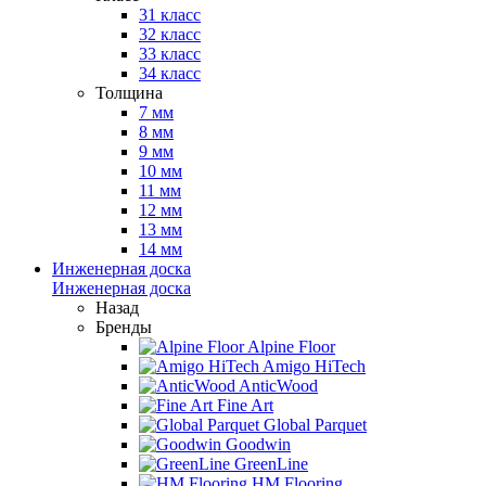
31 класс
32 класс
33 класс
34 класс
Толщина
7 мм
8 мм
9 мм
10 мм
11 мм
12 мм
13 мм
14 мм
Инженерная доска
Инженерная доска
Назад
Бренды
Alpine Floor
Amigo HiTech
AnticWood
Fine Art
Global Parquet
Goodwin
GreenLine
HM Flooring