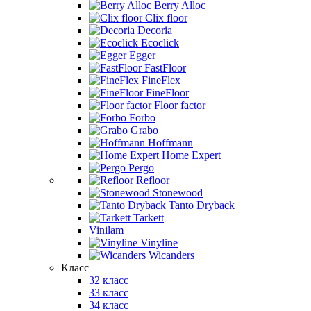
Berry Alloc
Clix floor
Decoria
Ecoclick
Egger
FastFloor
FineFlex
FineFloor
Floor factor
Forbo
Grabo
Hoffmann
Home Expert
Pergo
Refloor
Stonewood
Tanto Dryback
Tarkett
Vinilam
Vinyline
Wicanders
Класс
32 класс
33 класс
34 класс