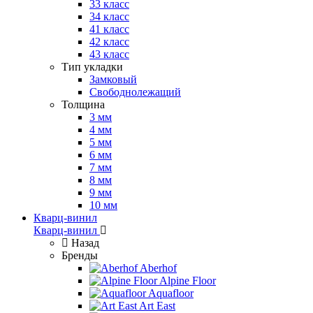
33 класс
34 класс
41 класс
42 класс
43 класс
Тип укладки
Замковый
Свободнолежащий
Толщина
3 мм
4 мм
5 мм
6 мм
7 мм
8 мм
9 мм
10 мм
Кварц-винил
Кварц-винил
Назад
Бренды
Aberhof
Alpine Floor
Aquafloor
Art East