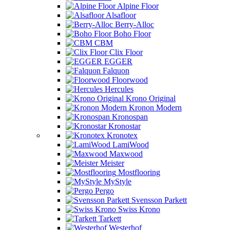
Alpine Floor
Alsafloor
Berry-Alloc
Boho Floor
CBM
Clix Floor
EGGER
Falquon
Floorwood
Hercules
Krono Original
Kronon Modern
Kronospan
Kronostar
Kronotex
LamiWood
Maxwood
Meister
Mostflooring
MyStyle
Pergo
Svensson Parkett
Swiss Krono
Tarkett
Westerhof