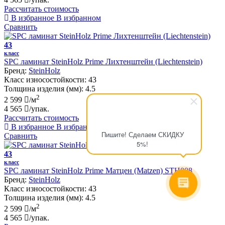
Рассчитать стоимость
В избранное
В избранном
Сравнить
43
класс
SPC ламинат SteinHolz Prime Лихтенштейн (Liechtenstein)
Бренд:
SteinHolz
Класс износостойкости:
43
Толщина изделия (мм):
4.5
2
2 599
/м
4 565
/упак.
Рассчитать стоимость
В избранное
В избранном
Пишите! Сделаем СКИДКУ
Сравнить
5%!
43
класс
SPC ламинат SteinHolz Prime Матцен (Matzen) STH008
Бренд:
SteinHolz
Класс износостойкости:
43
Толщина изделия (мм):
4.5
2
2 599
/м
4 565
/упак.