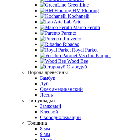
GreenLine
HM Flooring
Kochanelli
Lab Arte
Marco Ferutti
Parento
Preverco
Ribadao
Royal Parket
Vecchio Parquet
Wood Bee
Стародуб
Порода древесины
Бамбук
Дуб
Орех американский
Ясень
Тип укладки
Замковый
Клеевой
Свободнолежащий
Толщина
8 мм
9 мм
10 мм