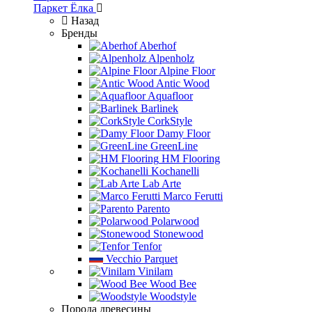
Паркет Ёлка
Назад
Бренды
Aberhof
Alpenholz
Alpine Floor
Antic Wood
Aquafloor
Barlinek
CorkStyle
Damy Floor
GreenLine
HM Flooring
Kochanelli
Lab Arte
Marco Ferutti
Parento
Polarwood
Stonewood
Tenfor
Vecchio Parquet
Vinilam
Wood Bee
Woodstyle
Порода древесины