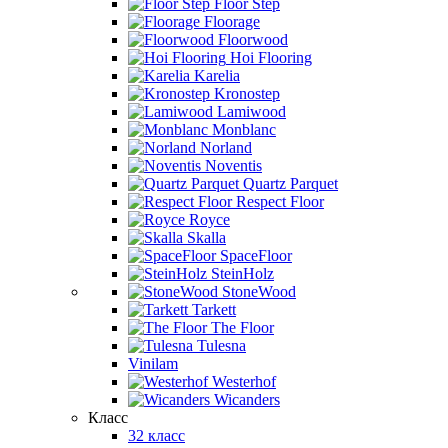
Floor Step
Floorage
Floorwood
Hoi Flooring
Karelia
Kronostep
Lamiwood
Monblanc
Norland
Noventis
Quartz Parquet
Respect Floor
Royce
Skalla
SpaceFloor
SteinHolz
StoneWood
Tarkett
The Floor
Tulesna
Vinilam
Westerhof
Wicanders
Класс
32 класс