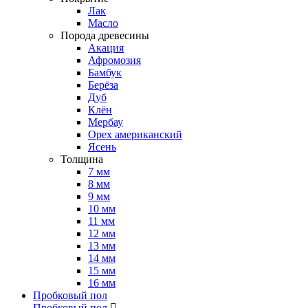
Лак
Масло
Порода древесины
Акация
Афромозия
Бамбук
Берёза
Дуб
Клён
Мербау
Орех американский
Ясень
Толщина
7 мм
8 мм
9 мм
10 мм
11 мм
12 мм
13 мм
14 мм
15 мм
16 мм
Пробковый пол
Пробковый пол