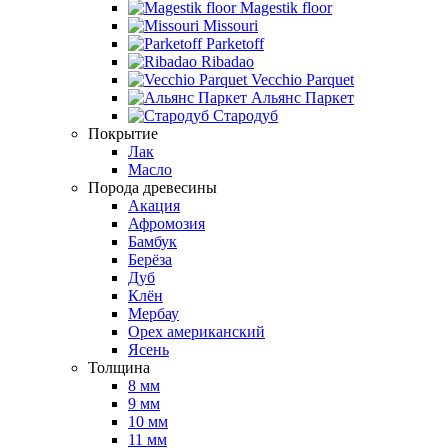
Magestik floor
Missouri
Parketoff
Ribadao
Vecchio Parquet
Альянс Паркет
Стародуб
Покрытие
Лак
Масло
Порода древесины
Акация
Афромозия
Бамбук
Берёза
Дуб
Клён
Мербау
Орех американский
Ясень
Толщина
8 мм
9 мм
10 мм
11 мм