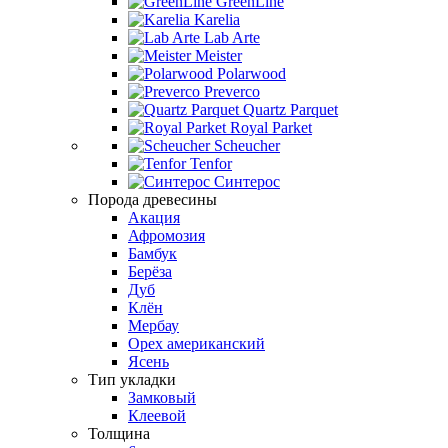
GreenLine
Karelia
Lab Arte
Meister
Polarwood
Preverco
Quartz Parquet
Royal Parket
Scheucher
Tenfor
Синтерос
Порода древесины
Акация
Афромозия
Бамбук
Берёза
Дуб
Клён
Мербау
Орех американский
Ясень
Тип укладки
Замковый
Клеевой
Толщина