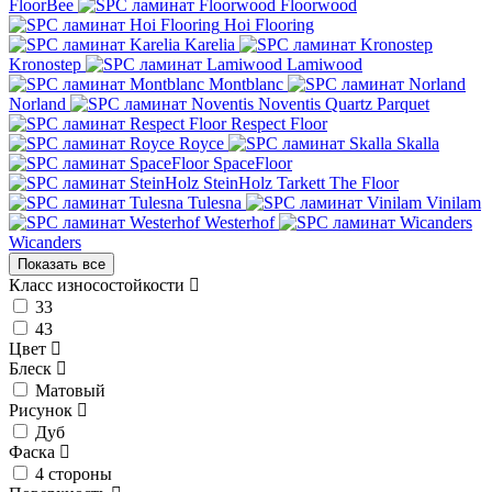
FloorBee
Floorwood
Hoi Flooring
Karelia
Kronostep
Lamiwood
Montblanc
Norland
Noventis
Quartz Parquet
Respect Floor
Royce
Skalla
SpaceFloor
SteinHolz
Tarkett
The Floor
Tulesna
Vinilam
Westerhof
Wicanders
Показать все
Класс износостойкости
33
43
Цвет
Блеск
Матовый
Рисунок
Дуб
Фаска
4 стороны