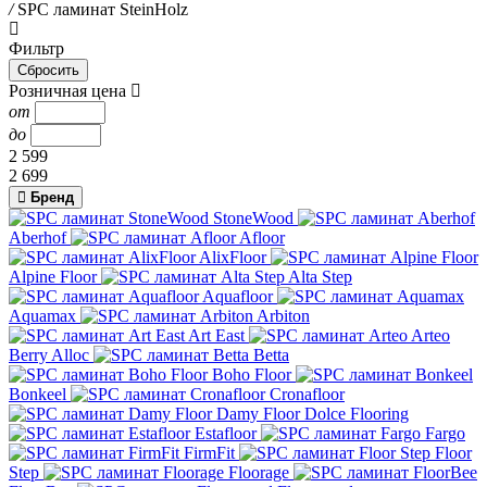
/
SPC ламинат SteinHolz
Фильтр
Розничная цена
от
до
2 599
2 699
Бренд
StoneWood
Aberhof
Afloor
AlixFloor
Alpine Floor
Alta Step
Aquafloor
Aquamax
Arbiton
Art East
Arteo
Berry Alloc
Betta
Boho Floor
Bonkeel
Cronafloor
Damy Floor
Dolce Flooring
Estafloor
Fargo
FirmFit
Floor
Step
Floorage