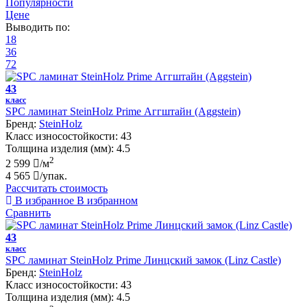
Популярности
Цене
Выводить по:
18
36
72
43
класс
SPC ламинат SteinHolz Prime Аггштайн (Aggstein)
Бренд:
SteinHolz
Класс износостойкости:
43
Толщина изделия (мм):
4.5
2
2 599
/м
4 565
/упак.
Рассчитать стоимость
В избранное
В избранном
Сравнить
43
класс
SPC ламинат SteinHolz Prime Линцский замок (Linz Castle)
Бренд:
SteinHolz
Класс износостойкости:
43
Толщина изделия (мм):
4.5