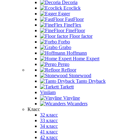
Decoria
Ecoclick
Egger
FastFloor
FineFlex
FineFloor
Floor factor
Forbo
Grabo
Hoffmann
Home Expert
Pergo
Refloor
Stonewood
Tanto Dryback
Tarkett
Vinilam
Vinyline
Wicanders
Класс
32 класс
33 класс
34 класс
41 класс
42 класс