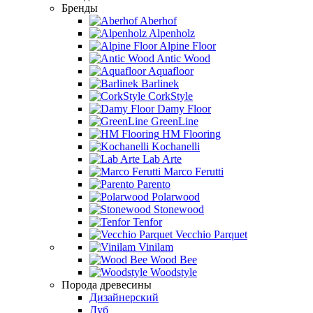
Бренды
Aberhof
Alpenholz
Alpine Floor
Antic Wood
Aquafloor
Barlinek
CorkStyle
Damy Floor
GreenLine
HM Flooring
Kochanelli
Lab Arte
Marco Ferutti
Parento
Polarwood
Stonewood
Tenfor
Vecchio Parquet
Vinilam
Wood Bee
Woodstyle
Порода древесины
Дизайнерский
Дуб