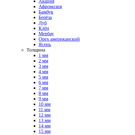
Акация
Афромозия
Бамбук
Берёза
Дуб
Клён
Мербау
Орех американский
Ясень
Толщина
1 мм
2 мм
3 мм
4 мм
5 мм
6 мм
7 мм
8 мм
9 мм
10 мм
11 мм
12 мм
13 мм
14 мм
15 мм