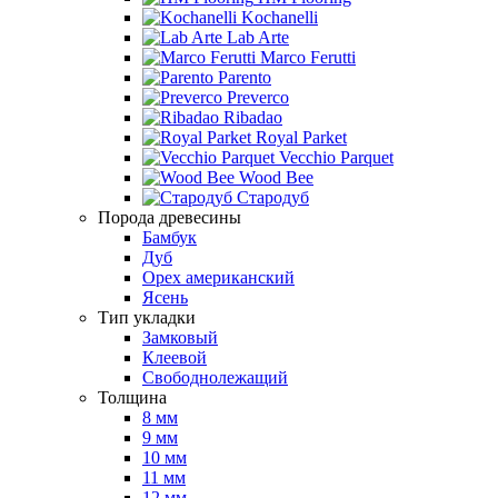
Kochanelli
Lab Arte
Marco Ferutti
Parento
Preverco
Ribadao
Royal Parket
Vecchio Parquet
Wood Bee
Стародуб
Порода древесины
Бамбук
Дуб
Орех американский
Ясень
Тип укладки
Замковый
Клеевой
Свободнолежащий
Толщина
8 мм
9 мм
10 мм
11 мм
12 мм