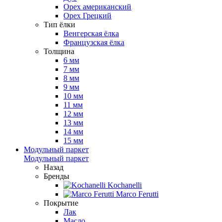
Орех американский
Орех Грецкий
Тип ёлки
Венгерская ёлка
Французская ёлка
Толщина
6 мм
7 мм
8 мм
9 мм
10 мм
11 мм
12 мм
13 мм
14 мм
15 мм
Модульный паркет
Модульный паркет
Назад
Бренды
Kochanelli
Marco Ferutti
Покрытие
Лак
Масло