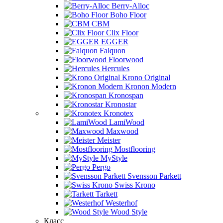
Berry-Alloc
Boho Floor
CBM
Clix Floor
EGGER
Falquon
Floorwood
Hercules
Krono Original
Kronon Modern
Kronospan
Kronostar
Kronotex
LamiWood
Maxwood
Meister
Mostflooring
MyStyle
Pergo
Svensson Parkett
Swiss Krono
Tarkett
Westerhof
Wood Style
Класс