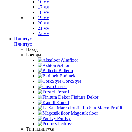
16 мм
17 мм
18 мм
19 мм
20 мм
21 мм
22 мм
Плинтус
Плинтус
Назад
Бренды
Alsafloor
Ashton
Balterio
Barlinek
CorkStyle
Cosca
Fezard
Finitura Dekor
Kaindl
La San Marco Profili
Magestik floor
Par-Ky
Pedross
Тип плинтуса