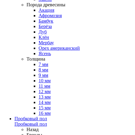
Порода древесины
Акация
Афромозия
Бамбук
Берёза
Дуб
Клён
Мербау
Орех американский
Ясень
Толщина
7 мм
8 мм
9 мм
10 мм
11 мм
12 мм
13 мм
14 мм
15 мм
16 мм
Пробковый пол
Пробковый пол
Назад
Бренды