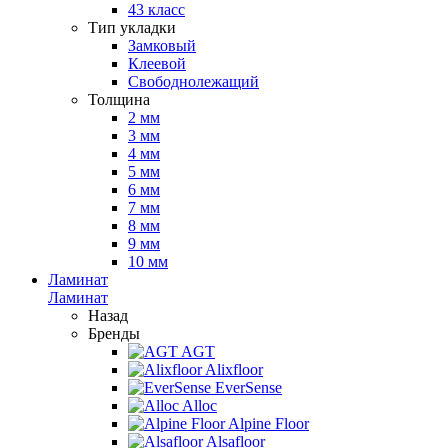
43 класс
Тип укладки
Замковый
Клеевой
Свободнолежащий
Толщина
2 мм
3 мм
4 мм
5 мм
6 мм
7 мм
8 мм
9 мм
10 мм
Ламинат
Ламинат
Назад
Бренды
AGT
Alixfloor
EverSense
Alloc
Alpine Floor
Alsafloor