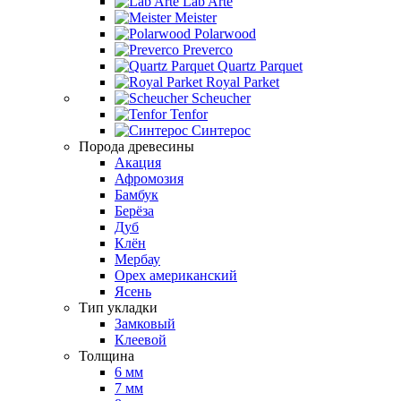
Lab Arte
Meister
Polarwood
Preverco
Quartz Parquet
Royal Parket
Scheucher
Tenfor
Синтерос
Порода древесины
Акация
Афромозия
Бамбук
Берёза
Дуб
Клён
Мербау
Орех американский
Ясень
Тип укладки
Замковый
Клеевой
Толщина
6 мм
7 мм