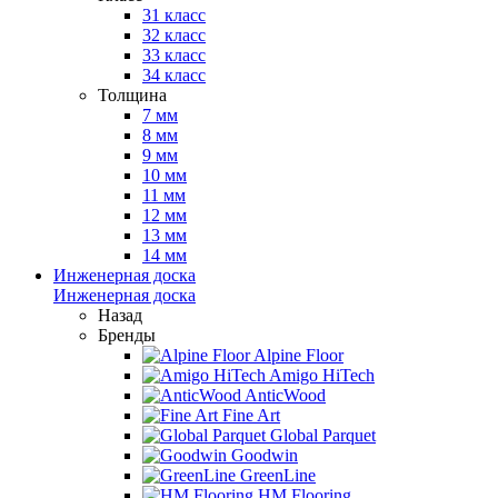
31 класс
32 класс
33 класс
34 класс
Толщина
7 мм
8 мм
9 мм
10 мм
11 мм
12 мм
13 мм
14 мм
Инженерная доска
Инженерная доска
Назад
Бренды
Alpine Floor
Amigo HiTech
AnticWood
Fine Art
Global Parquet
Goodwin
GreenLine
HM Flooring