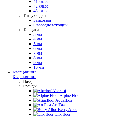
41 класс
42 класс
43 класс
Тип укладки
Замковый
Свободнолежащий
Толщина
3 мм
4 мм
5 мм
6 мм
7 мм
8 мм
9 мм
10 мм
Кварц-винил
Кварц-винил
Назад
Бренды
Aberhof
Alpine Floor
Aquafloor
Art East
Berry Alloc
Clix floor