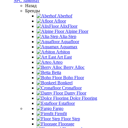
SPC ламинат
Назад
Бренды
Aberhof
Afloor
AlixFloor
Alpine Floor
Alta-Step
Aquafloor
Aquamax
Arbiton
Art East
Arteo
Berry Alloc
Betta
Boho Floor
Bonkeel
Cronafloor
Damy Floor
Dolce Flooring
Estafloor
Fargo
Firmfit
Floor Step
Floorage