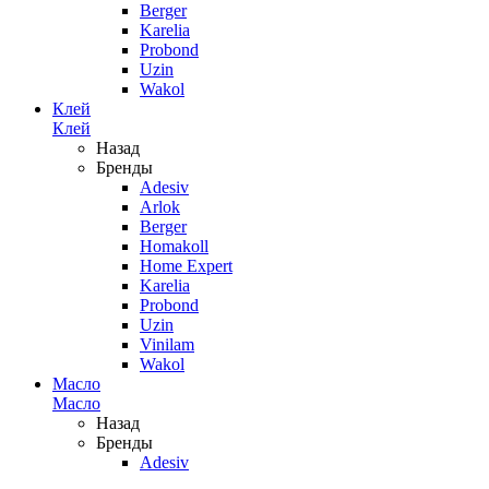
Berger
Karelia
Probond
Uzin
Wakol
Клей
Клей
Назад
Бренды
Adesiv
Arlok
Berger
Homakoll
Home Expert
Karelia
Probond
Uzin
Vinilam
Wakol
Масло
Масло
Назад
Бренды
Adesiv