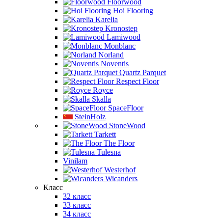
Floorwood
Hoi Flooring
Karelia
Kronostep
Lamiwood
Monblanc
Norland
Noventis
Quartz Parquet
Respect Floor
Royce
Skalla
SpaceFloor
SteinHolz
StoneWood
Tarkett
The Floor
Tulesna
Vinilam
Westerhof
Wicanders
Класс
32 класс
33 класс
34 класс