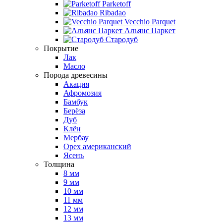
Parketoff
Ribadao
Vecchio Parquet
Альянс Паркет
Стародуб
Покрытие
Лак
Масло
Порода древесины
Акация
Афромозия
Бамбук
Берёза
Дуб
Клён
Мербау
Орех американский
Ясень
Толщина
8 мм
9 мм
10 мм
11 мм
12 мм
13 мм