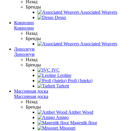
Назад
Бренды
Associated Weavers
Desso
Ковролин
Ковролин
Назад
Бренды
Associated Weavers
Линолеум
Линолеум
Назад
Бренды
IVC
Leoline
Profi (Juteks)
Tarkett
Массивная доска
Массивная доска
Назад
Бренды
Amber Wood
Amigo
Magestik floor
Missouri