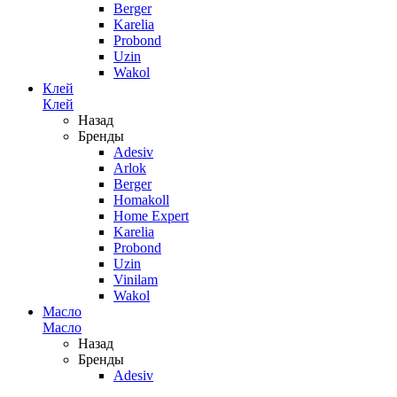
Berger
Karelia
Probond
Uzin
Wakol
Клей
Клей
Назад
Бренды
Adesiv
Arlok
Berger
Homakoll
Home Expert
Karelia
Probond
Uzin
Vinilam
Wakol
Масло
Масло
Назад
Бренды
Adesiv