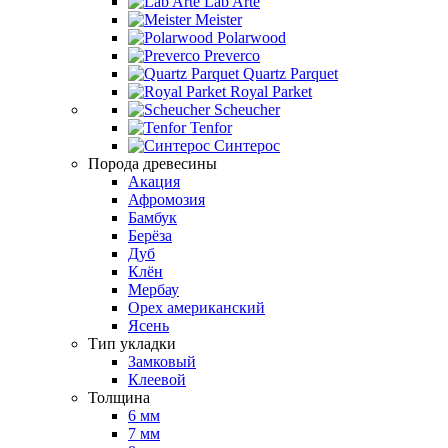
Lab Arte
Meister
Polarwood
Preverco
Quartz Parquet
Royal Parket
Scheucher
Tenfor
Синтерос
Порода древесины
Акация
Афромозия
Бамбук
Берёза
Дуб
Клён
Мербау
Орех американский
Ясень
Тип укладки
Замковый
Клеевой
Толщина
6 мм
7 мм