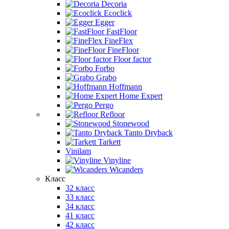
Decoria
Ecoclick
Egger
FastFloor
FineFlex
FineFloor
Floor factor
Forbo
Grabo
Hoffmann
Home Expert
Pergo
Refloor
Stonewood
Tanto Dryback
Tarkett
Vinilam
Vinyline
Wicanders
Класс
32 класс
33 класс
34 класс
41 класс
42 класс