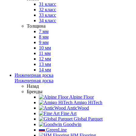
31 класс
32 класс
33 класс
34 класс
Толщина
7 мм
8 мм
9 мм
10 мм
11 мм
12 мм
13 мм
14 мм
Инженерная доска
Инженерная доска
Назад
Бренды
Alpine Floor
Amigo HiTech
AnticWood
Fine Art
Global Parquet
Goodwin
GreenLine
HM Flooring