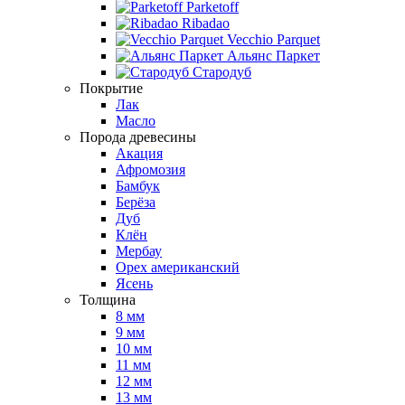
Parketoff
Ribadao
Vecchio Parquet
Альянс Паркет
Стародуб
Покрытие
Лак
Масло
Порода древесины
Акация
Афромозия
Бамбук
Берёза
Дуб
Клён
Мербау
Орех американский
Ясень
Толщина
8 мм
9 мм
10 мм
11 мм
12 мм
13 мм