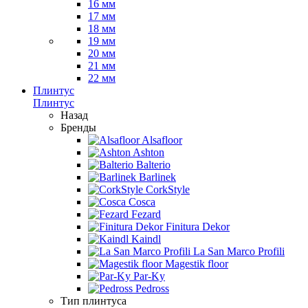
16 мм
17 мм
18 мм
19 мм
20 мм
21 мм
22 мм
Плинтус
Плинтус
Назад
Бренды
Alsafloor
Ashton
Balterio
Barlinek
CorkStyle
Cosca
Fezard
Finitura Dekor
Kaindl
La San Marco Profili
Magestik floor
Par-Ky
Pedross
Тип плинтуса