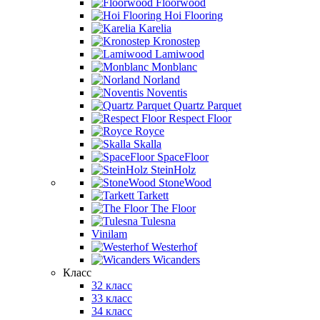
Floorwood
Hoi Flooring
Karelia
Kronostep
Lamiwood
Monblanc
Norland
Noventis
Quartz Parquet
Respect Floor
Royce
Skalla
SpaceFloor
SteinHolz
StoneWood
Tarkett
The Floor
Tulesna
Vinilam
Westerhof
Wicanders
Класс
32 класс
33 класс
34 класс