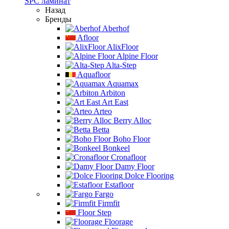
SPC ламинат
Назад
Бренды
Aberhof
Afloor
AlixFloor
Alpine Floor
Alta-Step
Aquafloor
Aquamax
Arbiton
Art East
Arteo
Berry Alloc
Betta
Boho Floor
Bonkeel
Cronafloor
Damy Floor
Dolce Flooring
Estafloor
Fargo
Firmfit
Floor Step
Floorage