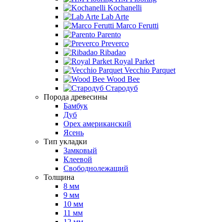
Kochanelli
Lab Arte
Marco Ferutti
Parento
Preverco
Ribadao
Royal Parket
Vecchio Parquet
Wood Bee
Стародуб
Порода древесины
Бамбук
Дуб
Орех американский
Ясень
Тип укладки
Замковый
Клеевой
Свободнолежащий
Толщина
8 мм
9 мм
10 мм
11 мм
12 мм