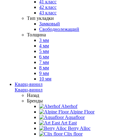
41 класс
42 класс
43 класс
Тип укладки
Замковый
Свободнолежащий
Толщина
3 мм
4 мм
5 мм
6 мм
7 мм
8 мм
9 мм
10 мм
Кварц-винил
Кварц-винил
Назад
Бренды
Aberhof
Alpine Floor
Aquafloor
Art East
Berry Alloc
Clix floor