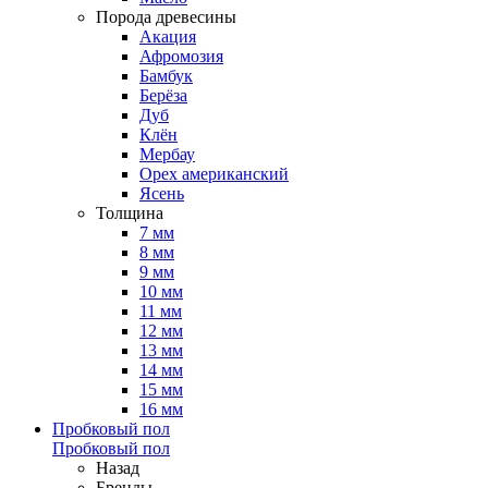
Порода древесины
Акация
Афромозия
Бамбук
Берёза
Дуб
Клён
Мербау
Орех американский
Ясень
Толщина
7 мм
8 мм
9 мм
10 мм
11 мм
12 мм
13 мм
14 мм
15 мм
16 мм
Пробковый пол
Пробковый пол
Назад
Бренды