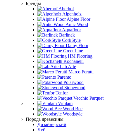
Бренды
Aberhof
Alpenholz
Alpine Floor
Antic Wood
Aquafloor
Barlinek
CorkStyle
Damy Floor
GreenLine
HM Flooring
Kochanelli
Lab Arte
Marco Ferutti
Parento
Polarwood
Stonewood
Tenfor
Vecchio Parquet
Vinilam
Wood Bee
Woodstyle
Порода древесины
Дизайнерский
Дуб