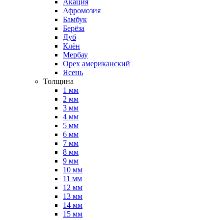
Акация
Афромозия
Бамбук
Берёза
Дуб
Клён
Мербау
Орех американский
Ясень
Толщина
1 мм
2 мм
3 мм
4 мм
5 мм
6 мм
7 мм
8 мм
9 мм
10 мм
11 мм
12 мм
13 мм
14 мм
15 мм