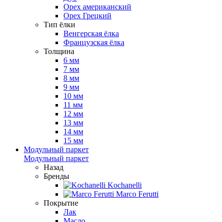
Орех американский
Орех Грецкий
Тип ёлки
Венгерская ёлка
Французская ёлка
Толщина
6 мм
7 мм
8 мм
9 мм
10 мм
11 мм
12 мм
13 мм
14 мм
15 мм
Модульный паркет
Модульный паркет
Назад
Бренды
Kochanelli
Marco Ferutti
Покрытие
Лак
Масло