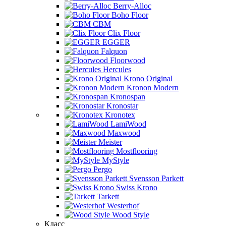
Berry-Alloc
Boho Floor
CBM
Clix Floor
EGGER
Falquon
Floorwood
Hercules
Krono Original
Kronon Modern
Kronospan
Kronostar
Kronotex
LamiWood
Maxwood
Meister
Mostflooring
MyStyle
Pergo
Svensson Parkett
Swiss Krono
Tarkett
Westerhof
Wood Style
Класс