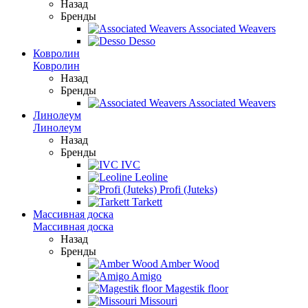
Назад
Бренды
Associated Weavers
Desso
Ковролин
Ковролин
Назад
Бренды
Associated Weavers
Линолеум
Линолеум
Назад
Бренды
IVC
Leoline
Profi (Juteks)
Tarkett
Массивная доска
Массивная доска
Назад
Бренды
Amber Wood
Amigo
Magestik floor
Missouri