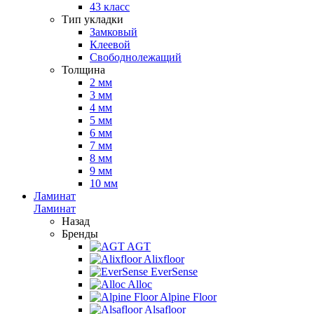
43 класс
Тип укладки
Замковый
Клеевой
Свободнолежащий
Толщина
2 мм
3 мм
4 мм
5 мм
6 мм
7 мм
8 мм
9 мм
10 мм
Ламинат
Ламинат
Назад
Бренды
AGT
Alixfloor
EverSense
Alloc
Alpine Floor
Alsafloor