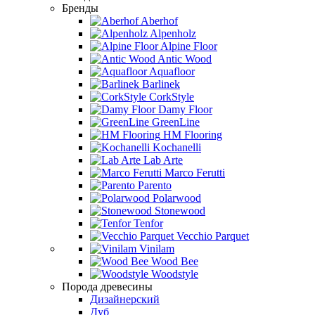
Бренды
Aberhof
Alpenholz
Alpine Floor
Antic Wood
Aquafloor
Barlinek
CorkStyle
Damy Floor
GreenLine
HM Flooring
Kochanelli
Lab Arte
Marco Ferutti
Parento
Polarwood
Stonewood
Tenfor
Vecchio Parquet
Vinilam
Wood Bee
Woodstyle
Порода древесины
Дизайнерский
Дуб