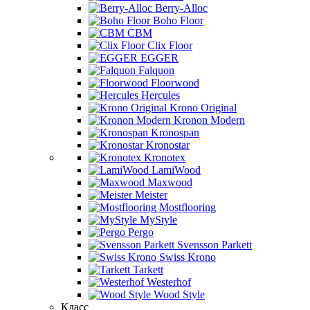
Berry-Alloc
Boho Floor
CBM
Clix Floor
EGGER
Falquon
Floorwood
Hercules
Krono Original
Kronon Modern
Kronospan
Kronostar
Kronotex
LamiWood
Maxwood
Meister
Mostflooring
MyStyle
Pergo
Svensson Parkett
Swiss Krono
Tarkett
Westerhof
Wood Style
Класс