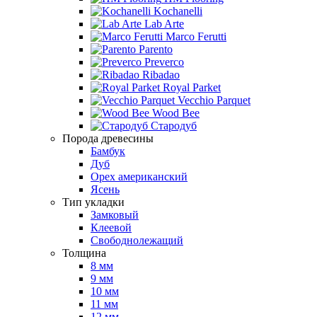
Kochanelli
Lab Arte
Marco Ferutti
Parento
Preverco
Ribadao
Royal Parket
Vecchio Parquet
Wood Bee
Стародуб
Порода древесины
Бамбук
Дуб
Орех американский
Ясень
Тип укладки
Замковый
Клеевой
Свободнолежащий
Толщина
8 мм
9 мм
10 мм
11 мм
12 мм