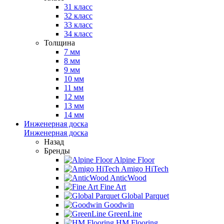
31 класс
32 класс
33 класс
34 класс
Толщина
7 мм
8 мм
9 мм
10 мм
11 мм
12 мм
13 мм
14 мм
Инженерная доска
Инженерная доска
Назад
Бренды
Alpine Floor
Amigo HiTech
AnticWood
Fine Art
Global Parquet
Goodwin
GreenLine
HM Flooring