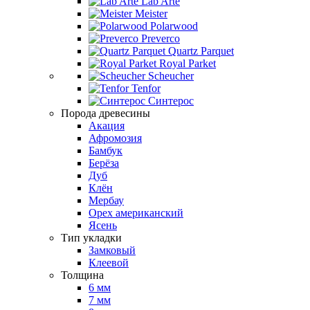
Lab Arte
Meister
Polarwood
Preverco
Quartz Parquet
Royal Parket
Scheucher
Tenfor
Синтерос
Порода древесины
Акация
Афромозия
Бамбук
Берёза
Дуб
Клён
Мербау
Орех американский
Ясень
Тип укладки
Замковый
Клеевой
Толщина
6 мм
7 мм