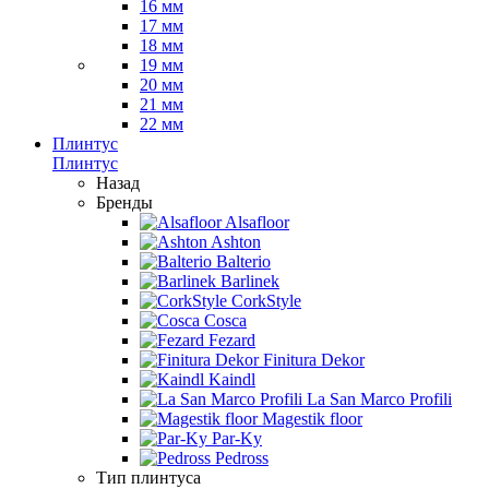
16 мм
17 мм
18 мм
19 мм
20 мм
21 мм
22 мм
Плинтус
Плинтус
Назад
Бренды
Alsafloor
Ashton
Balterio
Barlinek
CorkStyle
Cosca
Fezard
Finitura Dekor
Kaindl
La San Marco Profili
Magestik floor
Par-Ky
Pedross
Тип плинтуса