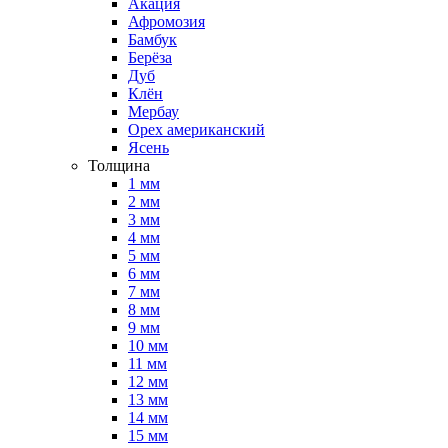
Акация
Афромозия
Бамбук
Берёза
Дуб
Клён
Мербау
Орех американский
Ясень
Толщина
1 мм
2 мм
3 мм
4 мм
5 мм
6 мм
7 мм
8 мм
9 мм
10 мм
11 мм
12 мм
13 мм
14 мм
15 мм