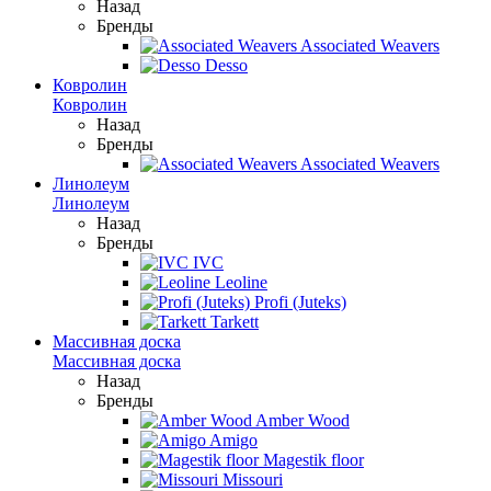
Назад
Бренды
Associated Weavers
Desso
Ковролин
Ковролин
Назад
Бренды
Associated Weavers
Линолеум
Линолеум
Назад
Бренды
IVC
Leoline
Profi (Juteks)
Tarkett
Массивная доска
Массивная доска
Назад
Бренды
Amber Wood
Amigo
Magestik floor
Missouri