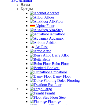
SPC ламинат
Назад
Бренды
Aberhof
Afloor
AlixFloor
Alpine Floor
Alta-Step
Aquafloor
Aquamax
Arbiton
Art East
Arteo
Berry Alloc
Betta
Boho Floor
Bonkeel
Cronafloor
Damy Floor
Dolce Flooring
Estafloor
Fargo
Firmfit
Floor Step
Floorage