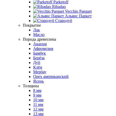
Parketoff
Ribadao
Vecchio Parquet
Альянс Паркет
Стародуб
Покрытие
Лак
Масло
Порода древесины
Акация
Афромозия
Бамбук
Берёза
Дуб
Клён
Мербау
Орех американский
Ясень
Толщина
8 мм
9 мм
10 мм
11 мм
12 мм
13 мм