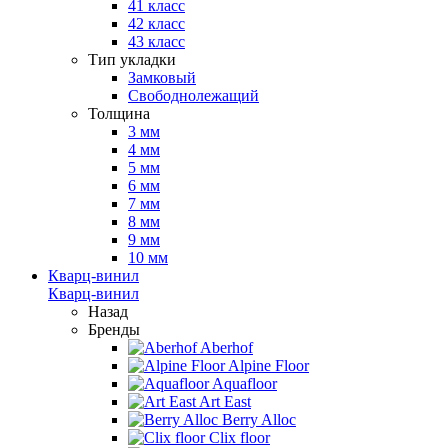
41 класс
42 класс
43 класс
Тип укладки
Замковый
Свободнолежащий
Толщина
3 мм
4 мм
5 мм
6 мм
7 мм
8 мм
9 мм
10 мм
Кварц-винил
Кварц-винил
Назад
Бренды
Aberhof
Alpine Floor
Aquafloor
Art East
Berry Alloc
Clix floor