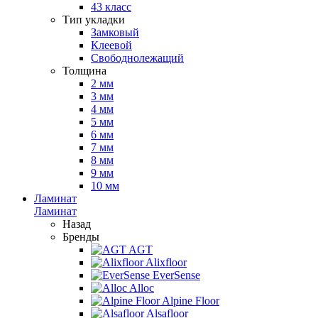
43 класс
Тип укладки
Замковый
Клеевой
Свободнолежащий
Толщина
2 мм
3 мм
4 мм
5 мм
6 мм
7 мм
8 мм
9 мм
10 мм
Ламинат
Ламинат
Назад
Бренды
AGT
Alixfloor
EverSense
Alloc
Alpine Floor
Alsafloor