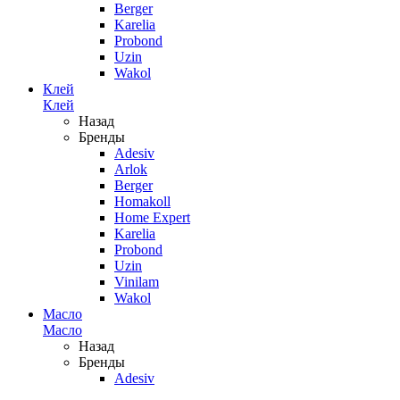
Berger
Karelia
Probond
Uzin
Wakol
Клей
Клей
Назад
Бренды
Adesiv
Arlok
Berger
Homakoll
Home Expert
Karelia
Probond
Uzin
Vinilam
Wakol
Масло
Масло
Назад
Бренды
Adesiv