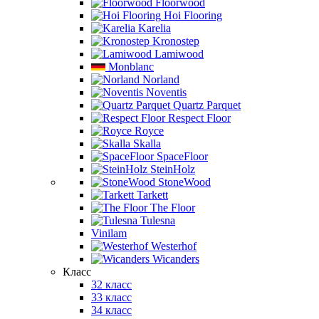
Floorwood
Hoi Flooring
Karelia
Kronostep
Lamiwood
Monblanc
Norland
Noventis
Quartz Parquet
Respect Floor
Royce
Skalla
SpaceFloor
SteinHolz
StoneWood
Tarkett
The Floor
Tulesna
Vinilam
Westerhof
Wicanders
Класс
32 класс
33 класс
34 класс