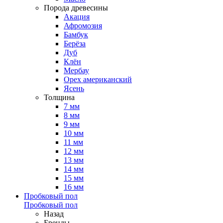
Порода древесины
Акация
Афромозия
Бамбук
Берёза
Дуб
Клён
Мербау
Орех американский
Ясень
Толщина
7 мм
8 мм
9 мм
10 мм
11 мм
12 мм
13 мм
14 мм
15 мм
16 мм
Пробковый пол
Пробковый пол
Назад
Бренды