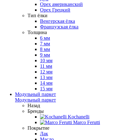
Орех американский
Орех Грецкий
Тип ёлки
Венгерская ёлка
Французская ёлка
Толщина
6 мм
7 мм
8 мм
9 мм
10 мм
11 мм
12 мм
13 мм
14 мм
15 мм
Модульный паркет
Модульный паркет
Назад
Бренды
Kochanelli
Marco Ferutti
Покрытие
Лак
Масло