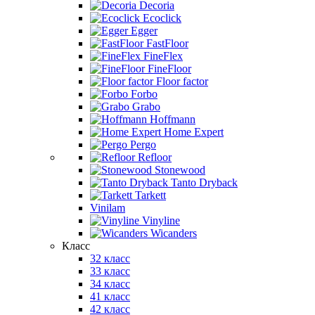
Decoria
Ecoclick
Egger
FastFloor
FineFlex
FineFloor
Floor factor
Forbo
Grabo
Hoffmann
Home Expert
Pergo
Refloor
Stonewood
Tanto Dryback
Tarkett
Vinilam
Vinyline
Wicanders
Класс
32 класс
33 класс
34 класс
41 класс
42 класс