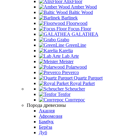
AlixFloor
Amber Wood
Baltic Wood
Barlinek
Floorwood
Focus Floor
GALATHEA
Grabo
GreenLine
Karelia
Lab Arte
Meister
Polarwood
Preverco
Quartz Parquet
Royal Parket
Scheucher
Tenfor
Синтерос
Порода древесины
Акация
Афромозия
Бамбук
Берёза
Дуб