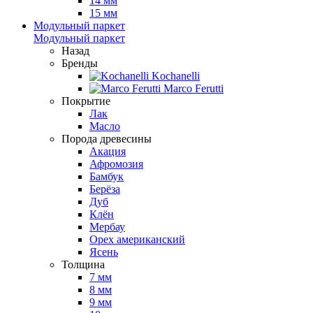
14 мм
15 мм
Модульный паркет
Модульный паркет
Назад
Бренды
Kochanelli
Marco Ferutti
Покрытие
Лак
Масло
Порода древесины
Акация
Афромозия
Бамбук
Берёза
Дуб
Клён
Мербау
Орех американский
Ясень
Толщина
7 мм
8 мм
9 мм