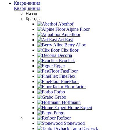
Кварц-винил
Кварц-винил
Назад
Бренды
Aberhof
Alpine Floor
Aquafloor
Art East
Berry Alloc
Clix floor
Decoria
Ecoclick
Egger
FastFloor
FineFlex
FineFloor
Floor factor
Forbo
Grabo
Hoffmann
Home Expert
Pergo
Refloor
Stonewood
Tanto Dryback