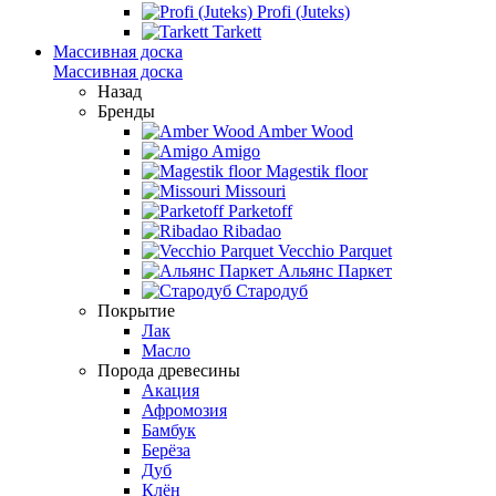
Profi (Juteks)
Tarkett
Массивная доска
Массивная доска
Назад
Бренды
Amber Wood
Amigo
Magestik floor
Missouri
Parketoff
Ribadao
Vecchio Parquet
Альянс Паркет
Стародуб
Покрытие
Лак
Масло
Порода древесины
Акация
Афромозия
Бамбук
Берёза
Дуб
Клён