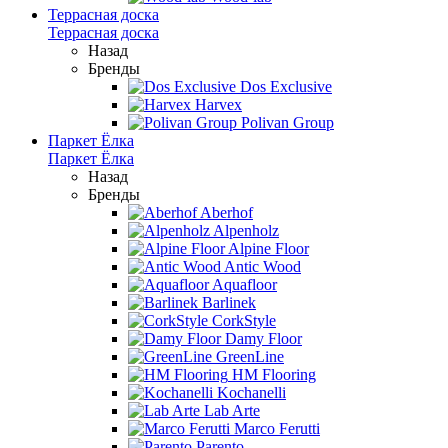
Террасная доска
Террасная доска
Назад
Бренды
Dos Exclusive
Harvex
Polivan Group
Паркет Ёлка
Паркет Ёлка
Назад
Бренды
Aberhof
Alpenholz
Alpine Floor
Antic Wood
Aquafloor
Barlinek
CorkStyle
Damy Floor
GreenLine
HM Flooring
Kochanelli
Lab Arte
Marco Ferutti
Parento