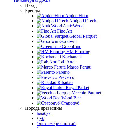
Инженерная доска
Назад
Бренды
Alpine Floor
Amigo HiTech
AnticWood
Fine Art
Global Parquet
Goodwin
GreenLine
HM Flooring
Kochanelli
Lab Arte
Marco Ferutti
Parento
Preverco
Ribadao
Royal Parket
Vecchio Parquet
Wood Bee
Стародуб
Порода древесины
Бамбук
Дуб
Орех американский