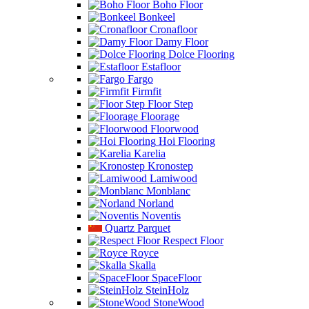
Boho Floor
Bonkeel
Cronafloor
Damy Floor
Dolce Flooring
Estafloor
Fargo
Firmfit
Floor Step
Floorage
Floorwood
Hoi Flooring
Karelia
Kronostep
Lamiwood
Monblanc
Norland
Noventis
Quartz Parquet
Respect Floor
Royce
Skalla
SpaceFloor
SteinHolz
StoneWood