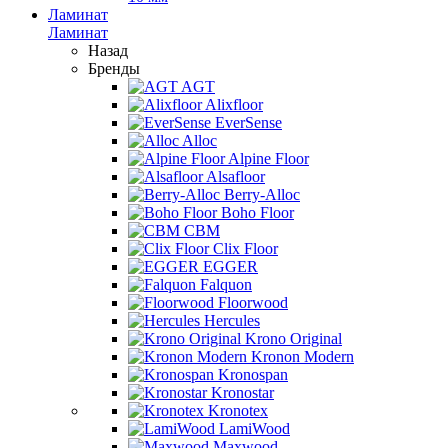
Ламинат
Ламинат
Назад
Бренды
AGT
Alixfloor
EverSense
Alloc
Alpine Floor
Alsafloor
Berry-Alloc
Boho Floor
CBM
Clix Floor
EGGER
Falquon
Floorwood
Hercules
Krono Original
Kronon Modern
Kronospan
Kronostar
Kronotex
LamiWood
Maxwood