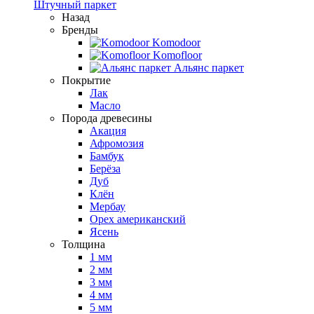
Штучный паркет
Назад
Бренды
Komodoor
Komofloor
Альянс паркет
Покрытие
Лак
Масло
Порода древесины
Акация
Афромозия
Бамбук
Берёза
Дуб
Клён
Мербау
Орех американский
Ясень
Толщина
1 мм
2 мм
3 мм
4 мм
5 мм