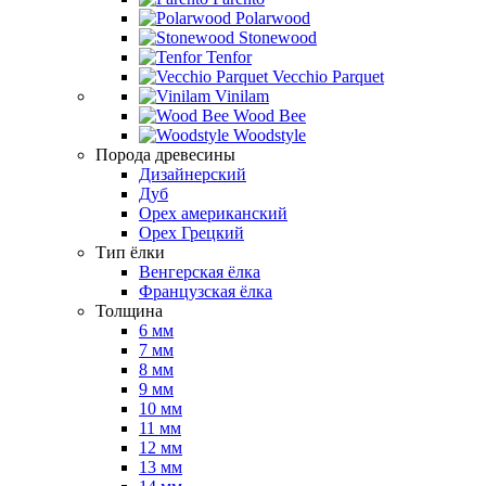
Polarwood
Stonewood
Tenfor
Vecchio Parquet
Vinilam
Wood Bee
Woodstyle
Порода древесины
Дизайнерский
Дуб
Орех американский
Орех Грецкий
Тип ёлки
Венгерская ёлка
Французская ёлка
Толщина
6 мм
7 мм
8 мм
9 мм
10 мм
11 мм
12 мм
13 мм