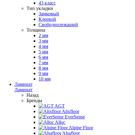
43 класс
Тип укладки
Замковый
Клеевой
Свободнолежащий
Толщина
2 мм
3 мм
4 мм
5 мм
6 мм
7 мм
8 мм
9 мм
10 мм
Ламинат
Ламинат
Назад
Бренды
AGT
Alixfloor
EverSense
Alloc
Alpine Floor
Alsafloor