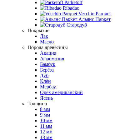
Parketoff
Ribadao
Vecchio Parquet
Альянс Паркет
Стародуб
Покрытие
Лак
Масло
Порода древесины
Акация
Афромозия
Бамбук
Берёза
Дуб
Клён
Мербау
Орех американский
Ясень
Толщина
8 мм
9 мм
10 мм
11 мм
12 мм
13 мм