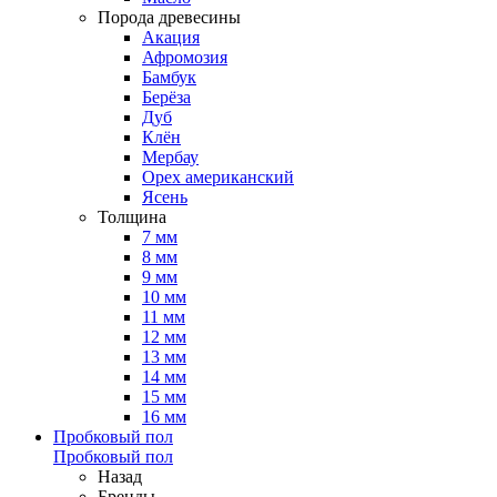
Порода древесины
Акация
Афромозия
Бамбук
Берёза
Дуб
Клён
Мербау
Орех американский
Ясень
Толщина
7 мм
8 мм
9 мм
10 мм
11 мм
12 мм
13 мм
14 мм
15 мм
16 мм
Пробковый пол
Пробковый пол
Назад
Бренды