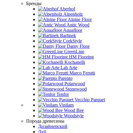
Бренды
Aberhof
Alpenholz
Alpine Floor
Antic Wood
Aquafloor
Barlinek
CorkStyle
Damy Floor
GreenLine
HM Flooring
Kochanelli
Lab Arte
Marco Ferutti
Parento
Polarwood
Stonewood
Tenfor
Vecchio Parquet
Vinilam
Wood Bee
Woodstyle
Порода древесины
Дизайнерский
Дуб