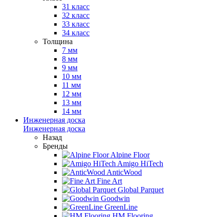
31 класс
32 класс
33 класс
34 класс
Толщина
7 мм
8 мм
9 мм
10 мм
11 мм
12 мм
13 мм
14 мм
Инженерная доска
Инженерная доска
Назад
Бренды
Alpine Floor
Amigo HiTech
AnticWood
Fine Art
Global Parquet
Goodwin
GreenLine
HM Flooring