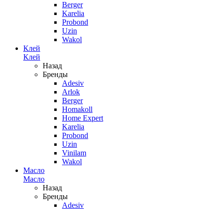
Berger
Karelia
Probond
Uzin
Wakol
Клей
Клей
Назад
Бренды
Adesiv
Arlok
Berger
Homakoll
Home Expert
Karelia
Probond
Uzin
Vinilam
Wakol
Масло
Масло
Назад
Бренды
Adesiv