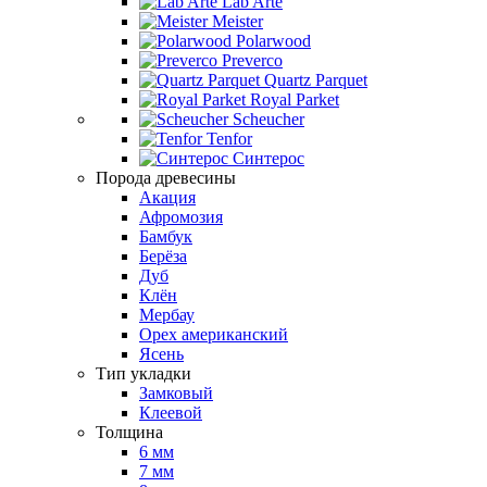
Lab Arte
Meister
Polarwood
Preverco
Quartz Parquet
Royal Parket
Scheucher
Tenfor
Синтерос
Порода древесины
Акация
Афромозия
Бамбук
Берёза
Дуб
Клён
Мербау
Орех американский
Ясень
Тип укладки
Замковый
Клеевой
Толщина
6 мм
7 мм