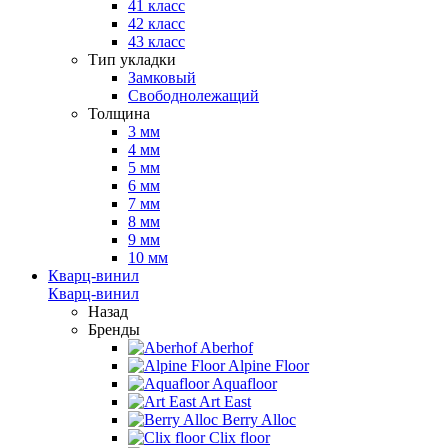
41 класс
42 класс
43 класс
Тип укладки
Замковый
Свободнолежащий
Толщина
3 мм
4 мм
5 мм
6 мм
7 мм
8 мм
9 мм
10 мм
Кварц-винил
Кварц-винил
Назад
Бренды
Aberhof
Alpine Floor
Aquafloor
Art East
Berry Alloc
Clix floor