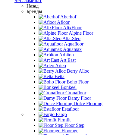
SPC ламинат
Назад
Бренды
Aberhof
Afloor
AlixFloor
Alpine Floor
Alta-Step
Aquafloor
Aquamax
Arbiton
Art East
Arteo
Berry Alloc
Betta
Boho Floor
Bonkeel
Cronafloor
Damy Floor
Dolce Flooring
Estafloor
Fargo
Firmfit
Floor Step
Floorage