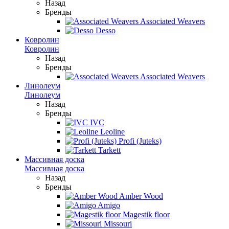
Назад
Бренды
Associated Weavers
Desso
Ковролин
Ковролин
Назад
Бренды
Associated Weavers
Линолеум
Линолеум
Назад
Бренды
IVC
Leoline
Profi (Juteks)
Tarkett
Массивная доска
Массивная доска
Назад
Бренды
Amber Wood
Amigo
Magestik floor
Missouri