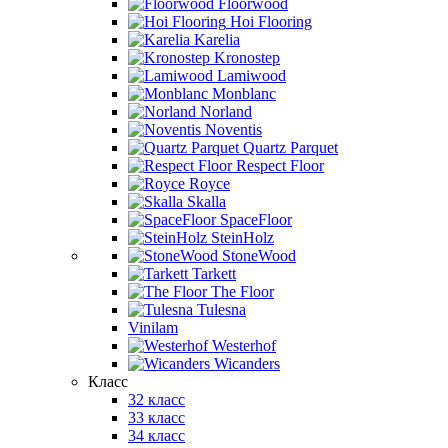
Floorwood
Hoi Flooring
Karelia
Kronostep
Lamiwood
Monblanc
Norland
Noventis
Quartz Parquet
Respect Floor
Royce
Skalla
SpaceFloor
SteinHolz
StoneWood
Tarkett
The Floor
Tulesna
Vinilam
Westerhof
Wicanders
Класс
32 класс
33 класс
34 класс