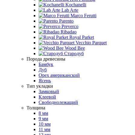
Kochanelli
Lab Arte
Marco Ferutti
Parento
Preverco
Ribadao
Royal Parket
Vecchio Parquet
Wood Bee
Стародуб
Порода древесины
Бамбук
Дуб
Орех американский
Ясень
Тип укладки
Замковый
Клеевой
Свободнолежащий
Толщина
8 мм
9 мм
10 мм
11 мм
12 мм