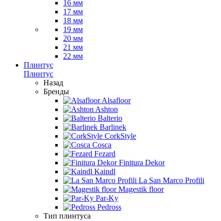
16 мм
17 мм
18 мм
19 мм
20 мм
21 мм
22 мм
Плинтус
Плинтус
Назад
Бренды
Alsafloor
Ashton
Balterio
Barlinek
CorkStyle
Cosca
Fezard
Finitura Dekor
Kaindl
La San Marco Profili
Magestik floor
Par-Ky
Pedross
Тип плинтуса