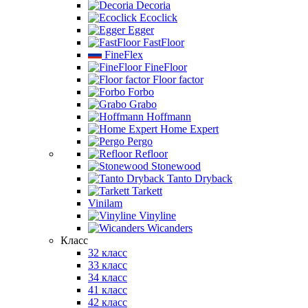
Decoria
Ecoclick
Egger
FastFloor
FineFlex
FineFloor
Floor factor
Forbo
Grabo
Hoffmann
Home Expert
Pergo
Refloor
Stonewood
Tanto Dryback
Tarkett
Vinilam
Vinyline
Wicanders
Класс
32 класс
33 класс
34 класс
41 класс
42 класс