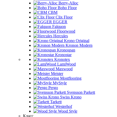
Berry-Alloc
Boho Floor
CBM
Clix Floor
EGGER
Falquon
Floorwood
Hercules
Krono Original
Kronon Modern
Kronospan
Kronostar
Kronotex
LamiWood
Maxwood
Meister
Mostflooring
MyStyle
Pergo
Svensson Parkett
Swiss Krono
Tarkett
Westerhof
Wood Style
Класс