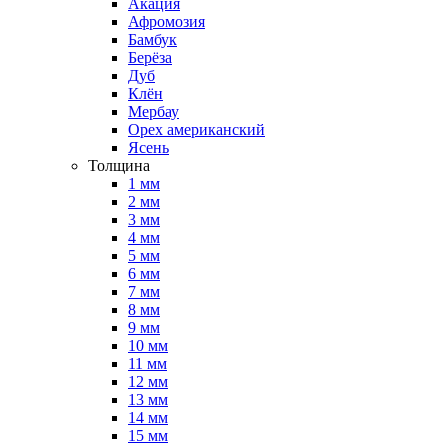
Акация
Афромозия
Бамбук
Берёза
Дуб
Клён
Мербау
Орех американский
Ясень
Толщина
1 мм
2 мм
3 мм
4 мм
5 мм
6 мм
7 мм
8 мм
9 мм
10 мм
11 мм
12 мм
13 мм
14 мм
15 мм