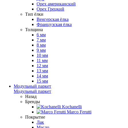
Орех американский
Орех Грецкий
Тип ёлки
Венгерская ёлка
Французская ёлка
Толщина
6 мм
7 мм
8 мм
9 мм
10 мм
11 мм
12 мм
13 мм
14 мм
15 мм
Модульный паркет
Модульный паркет
Назад
Бренды
Kochanelli
Marco Ferutti
Покрытие
Лак
Масло