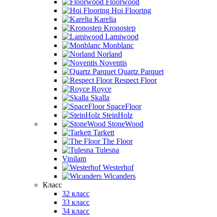
Floorwood
Hoi Flooring
Karelia
Kronostep
Lamiwood
Monblanc
Norland
Noventis
Quartz Parquet
Respect Floor
Royce
Skalla
SpaceFloor
SteinHolz
StoneWood
Tarkett
The Floor
Tulesna
Vinilam
Westerhof
Wicanders
Класс
32 класс
33 класс
34 класс