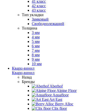
41 класс
42 класс
43 класс
Тип укладки
Замковый
Свободнолежащий
Толщина
3 мм
4 мм
5 мм
6 мм
7 мм
8 мм
9 мм
10 мм
Кварц-винил
Кварц-винил
Назад
Бренды
Aberhof
Alpine Floor
Aquafloor
Art East
Berry Alloc
Clix floor