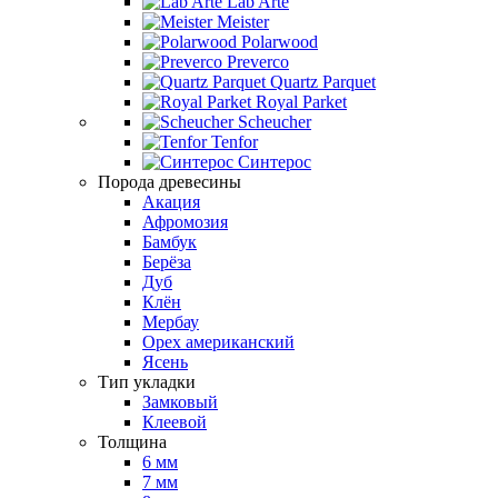
Lab Arte
Meister
Polarwood
Preverco
Quartz Parquet
Royal Parket
Scheucher
Tenfor
Синтерос
Порода древесины
Акация
Афромозия
Бамбук
Берёза
Дуб
Клён
Мербау
Орех американский
Ясень
Тип укладки
Замковый
Клеевой
Толщина
6 мм
7 мм