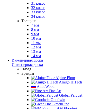
31 класс
32 класс
33 класс
34 класс
Толщина
7 мм
8 мм
9 мм
10 мм
11 мм
12 мм
13 мм
14 мм
Инженерная доска
Инженерная доска
Назад
Бренды
Alpine Floor
Amigo HiTech
AnticWood
Fine Art
Global Parquet
Goodwin
GreenLine
HM Flooring