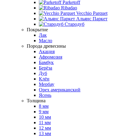
Parketoff
Ribadao
Vecchio Parquet
Альянс Паркет
Стародуб
Покрытие
Лак
Масло
Порода древесины
Акация
Афромозия
Бамбук
Берёза
Дуб
Клён
Мербау
Орех американский
Ясень
Толщина
8 мм
9 мм
10 мм
11 мм
12 мм
13 мм