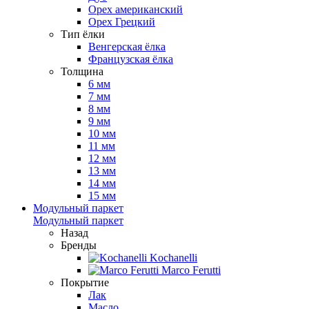
Орех американский
Орех Грецкий
Тип ёлки
Венгерская ёлка
Французская ёлка
Толщина
6 мм
7 мм
8 мм
9 мм
10 мм
11 мм
12 мм
13 мм
14 мм
15 мм
Модульный паркет
Модульный паркет
Назад
Бренды
Kochanelli
Marco Ferutti
Покрытие
Лак
Масло