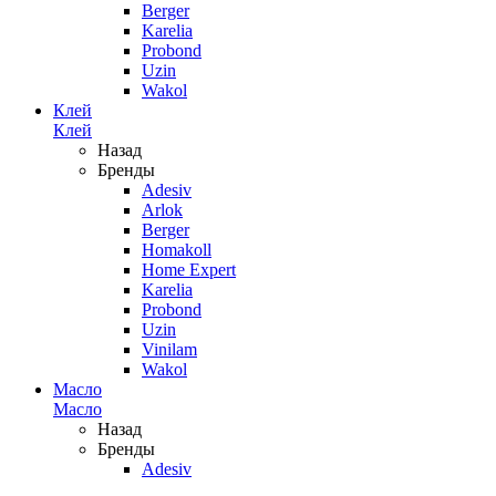
Berger
Karelia
Probond
Uzin
Wakol
Клей
Клей
Назад
Бренды
Adesiv
Arlok
Berger
Homakoll
Home Expert
Karelia
Probond
Uzin
Vinilam
Wakol
Масло
Масло
Назад
Бренды
Adesiv