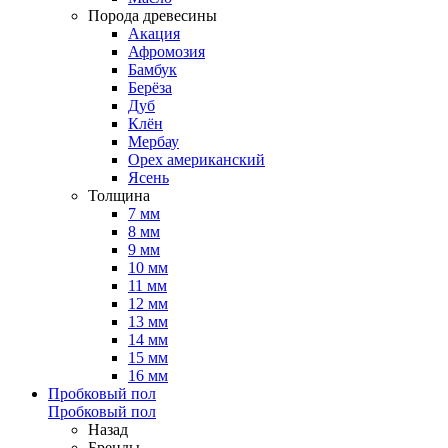
Порода древесины
Акация
Афромозия
Бамбук
Берёза
Дуб
Клён
Мербау
Орех американский
Ясень
Толщина
7 мм
8 мм
9 мм
10 мм
11 мм
12 мм
13 мм
14 мм
15 мм
16 мм
Пробковый пол
Пробковый пол
Назад
Бренды