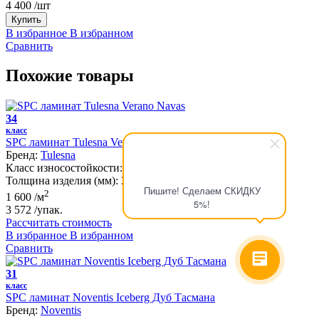
4 400
/шт
Купить
В избранное
В избранном
Сравнить
Похожие товары
34
класс
SPC ламинат Tulesna Verano Navas
Бренд:
Tulesna
Класс износостойкости:
34
Толщина изделия (мм):
3.5
Пишите! Сделаем СКИДКУ
2
1 600
/м
5%!
3 572
/упак.
Рассчитать стоимость
В избранное
В избранном
Сравнить
31
класс
SPC ламинат Noventis Iceberg Дуб Тасмана
Бренд:
Noventis