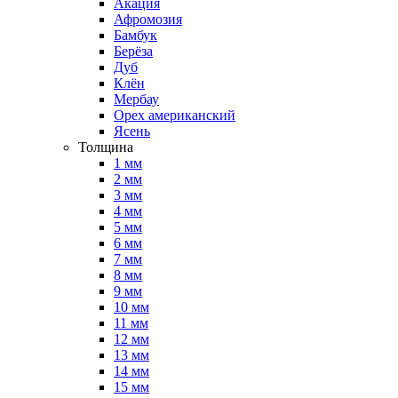
Акация
Афромозия
Бамбук
Берёза
Дуб
Клён
Мербау
Орех американский
Ясень
Толщина
1 мм
2 мм
3 мм
4 мм
5 мм
6 мм
7 мм
8 мм
9 мм
10 мм
11 мм
12 мм
13 мм
14 мм
15 мм