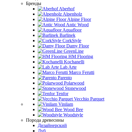
Бренды
Aberhof
Alpenholz
Alpine Floor
Antic Wood
Aquafloor
Barlinek
CorkStyle
Damy Floor
GreenLine
HM Flooring
Kochanelli
Lab Arte
Marco Ferutti
Parento
Polarwood
Stonewood
Tenfor
Vecchio Parquet
Vinilam
Wood Bee
Woodstyle
Порода древесины
Дизайнерский
Дуб