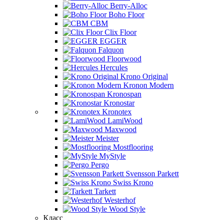
Berry-Alloc
Boho Floor
CBM
Clix Floor
EGGER
Falquon
Floorwood
Hercules
Krono Original
Kronon Modern
Kronospan
Kronostar
Kronotex
LamiWood
Maxwood
Meister
Mostflooring
MyStyle
Pergo
Svensson Parkett
Swiss Krono
Tarkett
Westerhof
Wood Style
Класс