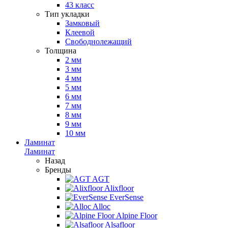
43 класс
Тип укладки
Замковый
Клеевой
Свободнолежащий
Толщина
2 мм
3 мм
4 мм
5 мм
6 мм
7 мм
8 мм
9 мм
10 мм
Ламинат
Ламинат
Назад
Бренды
AGT
Alixfloor
EverSense
Alloc
Alpine Floor
Alsafloor