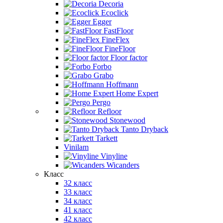
Decoria
Ecoclick
Egger
FastFloor
FineFlex
FineFloor
Floor factor
Forbo
Grabo
Hoffmann
Home Expert
Pergo
Refloor
Stonewood
Tanto Dryback
Tarkett
Vinilam
Vinyline
Wicanders
Класс
32 класс
33 класс
34 класс
41 класс
42 класс