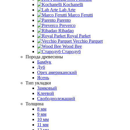
Kochanelli
Lab Arte
Marco Ferutti
Parento
Preverco
Ribadao
Royal Parket
Vecchio Parquet
Wood Bee
Стародуб
Порода древесины
Бамбук
Дуб
Орех американский
Ясень
Тип укладки
Замковый
Клеевой
Свободнолежащий
Толщина
8 мм
9 мм
10 мм
11 мм
12 мм