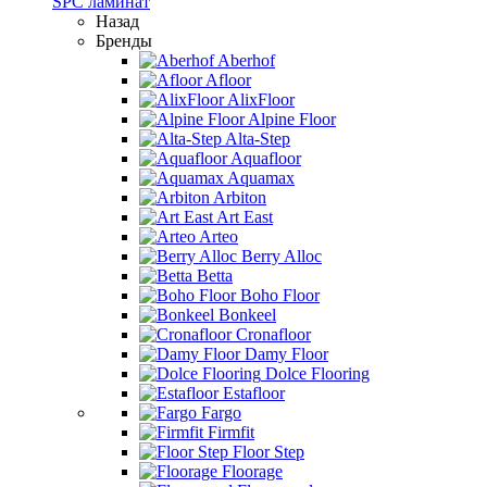
SPC ламинат
Назад
Бренды
Aberhof
Afloor
AlixFloor
Alpine Floor
Alta-Step
Aquafloor
Aquamax
Arbiton
Art East
Arteo
Berry Alloc
Betta
Boho Floor
Bonkeel
Cronafloor
Damy Floor
Dolce Flooring
Estafloor
Fargo
Firmfit
Floor Step
Floorage