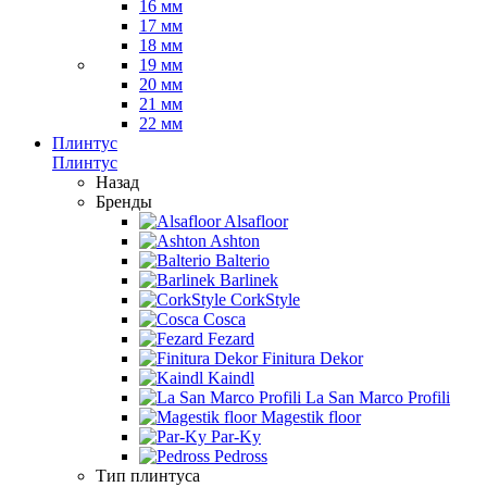
16 мм
17 мм
18 мм
19 мм
20 мм
21 мм
22 мм
Плинтус
Плинтус
Назад
Бренды
Alsafloor
Ashton
Balterio
Barlinek
CorkStyle
Cosca
Fezard
Finitura Dekor
Kaindl
La San Marco Profili
Magestik floor
Par-Ky
Pedross
Тип плинтуса