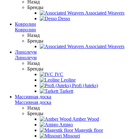
Назад
Бренды
Associated Weavers
Desso
Ковролин
Ковролин
Назад
Бренды
Associated Weavers
Линолеум
Линолеум
Назад
Бренды
IVC
Leoline
Profi (Juteks)
Tarkett
Массивная доска
Массивная доска
Назад
Бренды
Amber Wood
Amigo
Magestik floor
Missouri