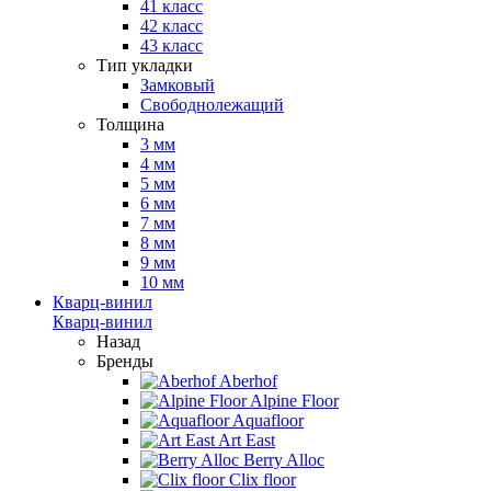
41 класс
42 класс
43 класс
Тип укладки
Замковый
Свободнолежащий
Толщина
3 мм
4 мм
5 мм
6 мм
7 мм
8 мм
9 мм
10 мм
Кварц-винил
Кварц-винил
Назад
Бренды
Aberhof
Alpine Floor
Aquafloor
Art East
Berry Alloc
Clix floor