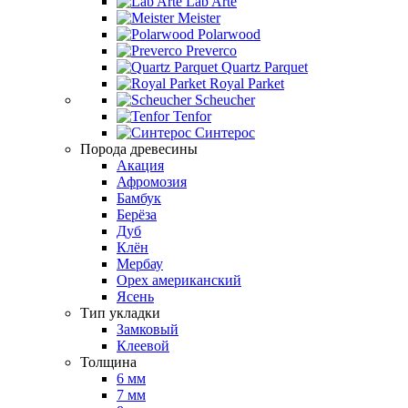
Lab Arte
Meister
Polarwood
Preverco
Quartz Parquet
Royal Parket
Scheucher
Tenfor
Синтерос
Порода древесины
Акация
Афромозия
Бамбук
Берёза
Дуб
Клён
Мербау
Орех американский
Ясень
Тип укладки
Замковый
Клеевой
Толщина
6 мм
7 мм