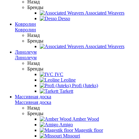
Назад
Бренды
Associated Weavers
Desso
Ковролин
Ковролин
Назад
Бренды
Associated Weavers
Линолеум
Линолеум
Назад
Бренды
IVC
Leoline
Profi (Juteks)
Tarkett
Массивная доска
Массивная доска
Назад
Бренды
Amber Wood
Amigo
Magestik floor
Missouri