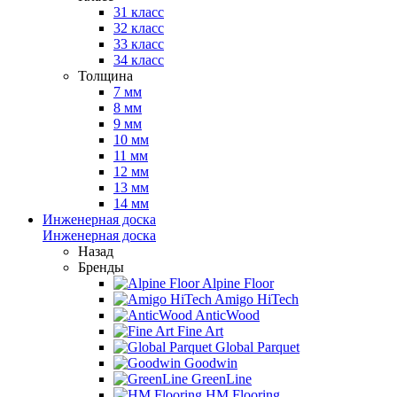
31 класс
32 класс
33 класс
34 класс
Толщина
7 мм
8 мм
9 мм
10 мм
11 мм
12 мм
13 мм
14 мм
Инженерная доска
Инженерная доска
Назад
Бренды
Alpine Floor
Amigo HiTech
AnticWood
Fine Art
Global Parquet
Goodwin
GreenLine
HM Flooring