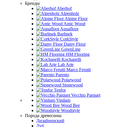
Бренды
Aberhof
Alpenholz
Alpine Floor
Antic Wood
Aquafloor
Barlinek
CorkStyle
Damy Floor
GreenLine
HM Flooring
Kochanelli
Lab Arte
Marco Ferutti
Parento
Polarwood
Stonewood
Tenfor
Vecchio Parquet
Vinilam
Wood Bee
Woodstyle
Порода древесины
Дизайнерский
Дуб