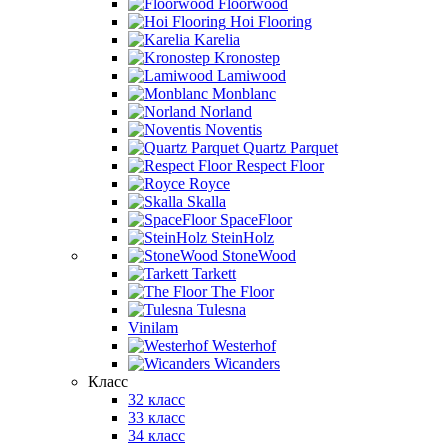
Floorwood
Hoi Flooring
Karelia
Kronostep
Lamiwood
Monblanc
Norland
Noventis
Quartz Parquet
Respect Floor
Royce
Skalla
SpaceFloor
SteinHolz
StoneWood
Tarkett
The Floor
Tulesna
Vinilam
Westerhof
Wicanders
Класс
32 класс
33 класс
34 класс