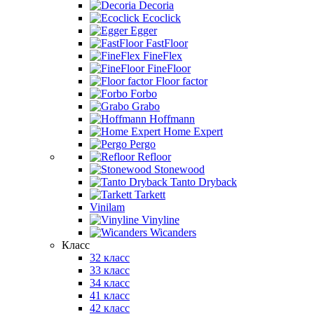
Decoria
Ecoclick
Egger
FastFloor
FineFlex
FineFloor
Floor factor
Forbo
Grabo
Hoffmann
Home Expert
Pergo
Refloor
Stonewood
Tanto Dryback
Tarkett
Vinilam
Vinyline
Wicanders
Класс
32 класс
33 класс
34 класс
41 класс
42 класс