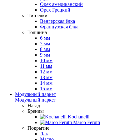
Орех американский
Орех Грецкий
Тип ёлки
Венгерская ёлка
Французская ёлка
Толщина
6 мм
7 мм
8 мм
9 мм
10 мм
11 мм
12 мм
13 мм
14 мм
15 мм
Модульный паркет
Модульный паркет
Назад
Бренды
Kochanelli
Marco Ferutti
Покрытие
Лак
Масло