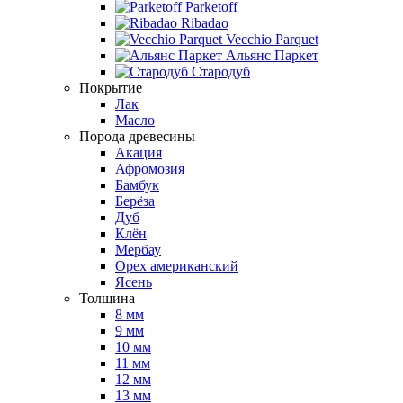
Parketoff
Ribadao
Vecchio Parquet
Альянс Паркет
Стародуб
Покрытие
Лак
Масло
Порода древесины
Акация
Афромозия
Бамбук
Берёза
Дуб
Клён
Мербау
Орех американский
Ясень
Толщина
8 мм
9 мм
10 мм
11 мм
12 мм
13 мм