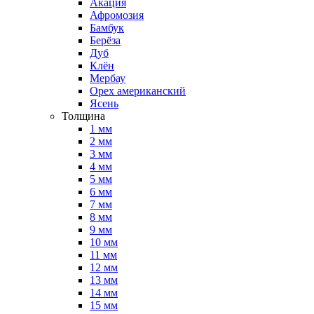
Акация
Афромозия
Бамбук
Берёза
Дуб
Клён
Мербау
Орех американский
Ясень
Толщина
1 мм
2 мм
3 мм
4 мм
5 мм
6 мм
7 мм
8 мм
9 мм
10 мм
11 мм
12 мм
13 мм
14 мм
15 мм