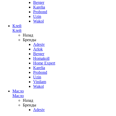
Berger
Karelia
Probond
Uzin
Wakol
Клей
Клей
Назад
Бренды
Adesiv
Arlok
Berger
Homakoll
Home Expert
Karelia
Probond
Uzin
Vinilam
Wakol
Масло
Масло
Назад
Бренды
Adesiv