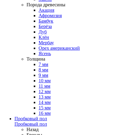
Порода древесины
Акация
Афромозия
Бамбук
Берёза
Дуб
Клён
Мербау
Орех американский
Ясень
Толщина
7 мм
8 мм
9 мм
10 мм
11 мм
12 мм
13 мм
14 мм
15 мм
16 мм
Пробковый пол
Пробковый пол
Назад
Бренды