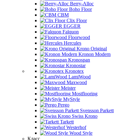
Berry-Alloc
Boho Floor
CBM
Clix Floor
EGGER
Falquon
Floorwood
Hercules
Krono Original
Kronon Modern
Kronospan
Kronostar
Kronotex
LamiWood
Maxwood
Meister
Mostflooring
MyStyle
Pergo
Svensson Parkett
Swiss Krono
Tarkett
Westerhof
Wood Style
Класс