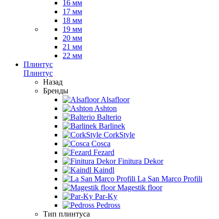
16 мм
17 мм
18 мм
19 мм
20 мм
21 мм
22 мм
Плинтус
Плинтус
Назад
Бренды
Alsafloor
Ashton
Balterio
Barlinek
CorkStyle
Cosca
Fezard
Finitura Dekor
Kaindl
La San Marco Profili
Magestik floor
Par-Ky
Pedross
Тип плинтуса