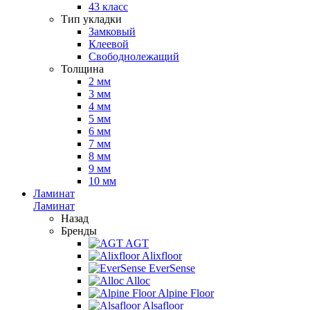
43 класс
Тип укладки
Замковый
Клеевой
Свободнолежащий
Толщина
2 мм
3 мм
4 мм
5 мм
6 мм
7 мм
8 мм
9 мм
10 мм
Ламинат
Ламинат
Назад
Бренды
AGT
Alixfloor
EverSense
Alloc
Alpine Floor
Alsafloor