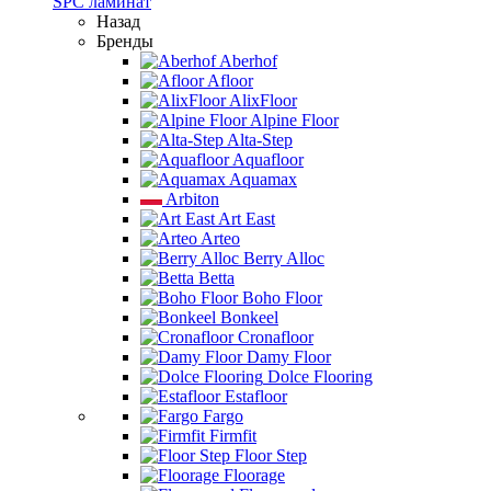
SPC ламинат
Назад
Бренды
Aberhof
Afloor
AlixFloor
Alpine Floor
Alta-Step
Aquafloor
Aquamax
Arbiton
Art East
Arteo
Berry Alloc
Betta
Boho Floor
Bonkeel
Cronafloor
Damy Floor
Dolce Flooring
Estafloor
Fargo
Firmfit
Floor Step
Floorage