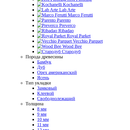
Kochanelli
Lab Arte
Marco Ferutti
Parento
Preverco
Ribadao
Royal Parket
Vecchio Parquet
Wood Bee
Стародуб
Порода древесины
Бамбук
Дуб
Орех американский
Ясень
Тип укладки
Замковый
Клеевой
Свободнолежащий
Толщина
8 мм
9 мм
10 мм
11 мм
12 мм