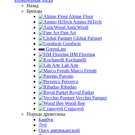
Инженерная доска
Назад
Бренды
Alpine Floor
Amigo HiTech
AnticWood
Fine Art
Global Parquet
Goodwin
GreenLine
HM Flooring
Kochanelli
Lab Arte
Marco Ferutti
Parento
Preverco
Ribadao
Royal Parket
Vecchio Parquet
Wood Bee
Стародуб
Порода древесины
Бамбук
Дуб
Орех американский