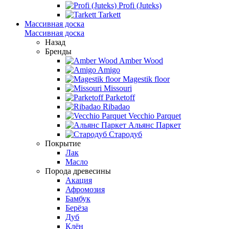
Profi (Juteks)
Tarkett
Массивная доска
Массивная доска
Назад
Бренды
Amber Wood
Amigo
Magestik floor
Missouri
Parketoff
Ribadao
Vecchio Parquet
Альянс Паркет
Стародуб
Покрытие
Лак
Масло
Порода древесины
Акация
Афромозия
Бамбук
Берёза
Дуб
Клён