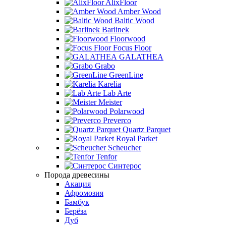
AlixFloor
Amber Wood
Baltic Wood
Barlinek
Floorwood
Focus Floor
GALATHEA
Grabo
GreenLine
Karelia
Lab Arte
Meister
Polarwood
Preverco
Quartz Parquet
Royal Parket
Scheucher
Tenfor
Синтерос
Порода древесины
Акация
Афромозия
Бамбук
Берёза
Дуб