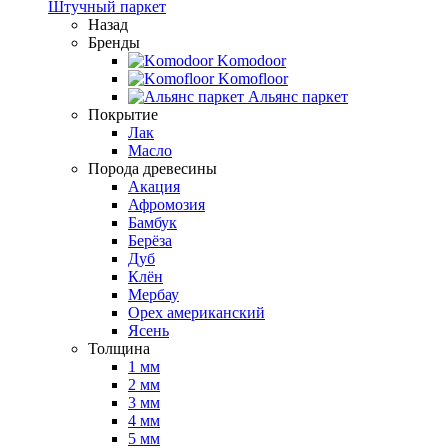
Штучный паркет
Назад
Бренды
Komodoor
Komofloor
Альянс паркет
Покрытие
Лак
Масло
Порода древесины
Акация
Афромозия
Бамбук
Берёза
Дуб
Клён
Мербау
Орех американский
Ясень
Толщина
1 мм
2 мм
3 мм
4 мм
5 мм