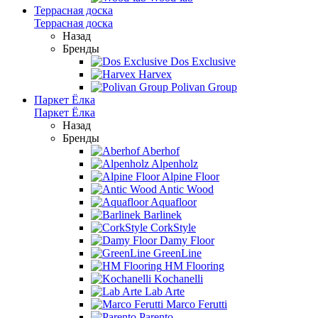
Террасная доска
Террасная доска
Назад
Бренды
Dos Exclusive
Harvex
Polivan Group
Паркет Ёлка
Паркет Ёлка
Назад
Бренды
Aberhof
Alpenholz
Alpine Floor
Antic Wood
Aquafloor
Barlinek
CorkStyle
Damy Floor
GreenLine
HM Flooring
Kochanelli
Lab Arte
Marco Ferutti
Parento