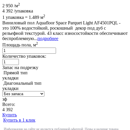
2
2 950
/м
4 392
/упаковка
2
1 упаковка = 1.489 м
Виниловый пол Aquafloor Space Parquet Light AF4501PQL -
это 100% водостойкий, роскошный декор под дуб с
рельефной текстурой. 43 класс износостойкости обеспечивают
беспроблемную...
подробнее
2
Площадь пола, м
Количество упаковок:
Запас на подрезку
Прямой тип
укладки
Диагональный тип
укладки
зф
Всего:
4 392
Купить
Купить в 1 клик
Информация на сайте не является публичной офертой. Цены и наличие товара