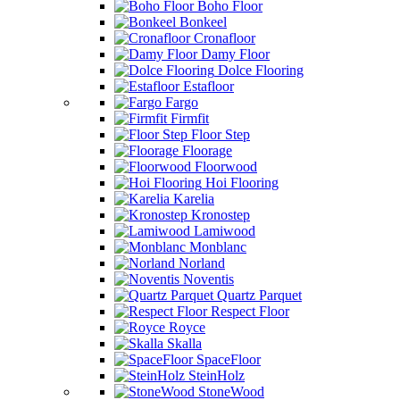
Boho Floor
Bonkeel
Cronafloor
Damy Floor
Dolce Flooring
Estafloor
Fargo
Firmfit
Floor Step
Floorage
Floorwood
Hoi Flooring
Karelia
Kronostep
Lamiwood
Monblanc
Norland
Noventis
Quartz Parquet
Respect Floor
Royce
Skalla
SpaceFloor
SteinHolz
StoneWood