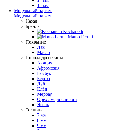
14 мм
15 мм
Модульный паркет
Модульный паркет
Назад
Бренды
Kochanelli
Marco Ferutti
Покрытие
Лак
Масло
Порода древесины
Акация
Афромозия
Бамбук
Берёза
Дуб
Клён
Мербау
Орех американский
Ясень
Толщина
7 мм
8 мм
9 мм