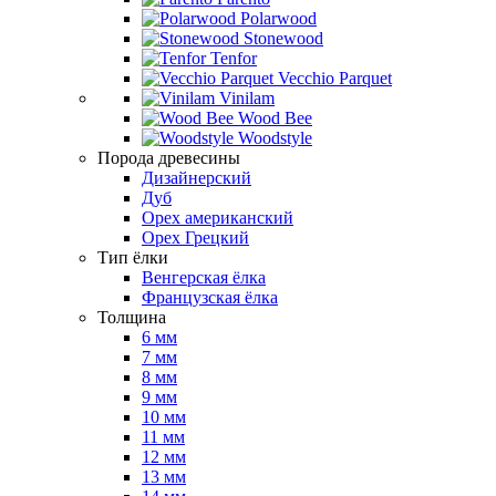
Polarwood
Stonewood
Tenfor
Vecchio Parquet
Vinilam
Wood Bee
Woodstyle
Порода древесины
Дизайнерский
Дуб
Орех американский
Орех Грецкий
Тип ёлки
Венгерская ёлка
Французская ёлка
Толщина
6 мм
7 мм
8 мм
9 мм
10 мм
11 мм
12 мм
13 мм