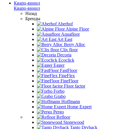
Кварц-винил
Кварц-винил
Назад
Бренды
Aberhof
Alpine Floor
Aquafloor
Art East
Berry Alloc
Clix floor
Decoria
Ecoclick
Egger
FastFloor
FineFlex
FineFloor
Floor factor
Forbo
Grabo
Hoffmann
Home Expert
Pergo
Refloor
Stonewood
Tanto Dryback