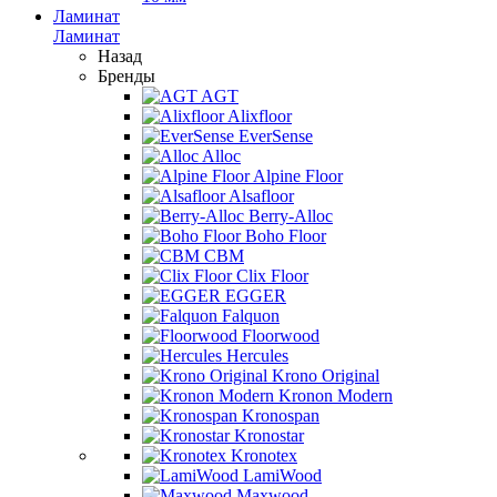
Ламинат
Ламинат
Назад
Бренды
AGT
Alixfloor
EverSense
Alloc
Alpine Floor
Alsafloor
Berry-Alloc
Boho Floor
CBM
Clix Floor
EGGER
Falquon
Floorwood
Hercules
Krono Original
Kronon Modern
Kronospan
Kronostar
Kronotex
LamiWood
Maxwood