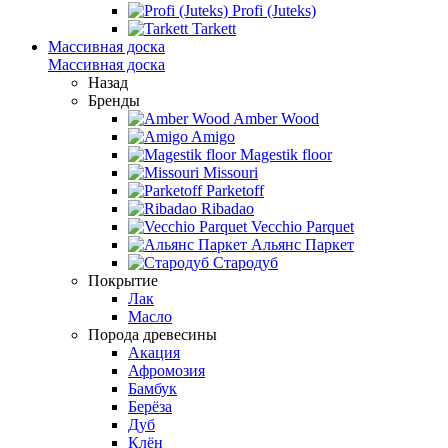
Profi (Juteks)
Tarkett
Массивная доска
Массивная доска
Назад
Бренды
Amber Wood
Amigo
Magestik floor
Missouri
Parketoff
Ribadao
Vecchio Parquet
Альянс Паркет
Стародуб
Покрытие
Лак
Масло
Порода древесины
Акация
Афромозия
Бамбук
Берёза
Дуб
Клён