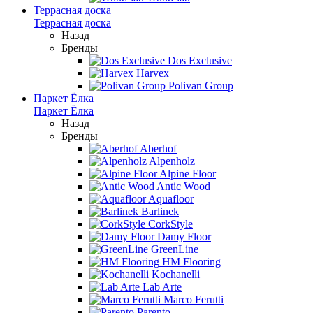
Террасная доска
Террасная доска
Назад
Бренды
Dos Exclusive
Harvex
Polivan Group
Паркет Ёлка
Паркет Ёлка
Назад
Бренды
Aberhof
Alpenholz
Alpine Floor
Antic Wood
Aquafloor
Barlinek
CorkStyle
Damy Floor
GreenLine
HM Flooring
Kochanelli
Lab Arte
Marco Ferutti
Parento