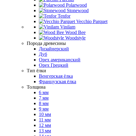
Polarwood
Stonewood
Tenfor
Vecchio Parquet
Vinilam
Wood Bee
Woodstyle
Порода древесины
Дизайнерский
Дуб
Орех американский
Орех Грецкий
Тип ёлки
Венгерская ёлка
Французская ёлка
Толщина
6 мм
7 мм
8 мм
9 мм
10 мм
11 мм
12 мм
13 мм