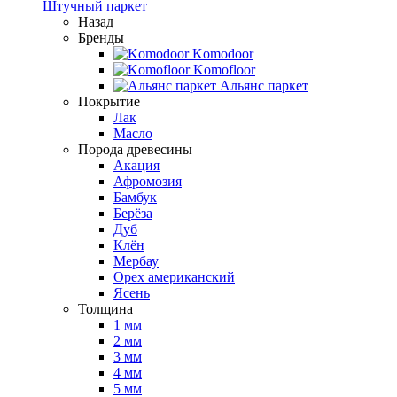
Штучный паркет
Назад
Бренды
Komodoor
Komofloor
Альянс паркет
Покрытие
Лак
Масло
Порода древесины
Акация
Афромозия
Бамбук
Берёза
Дуб
Клён
Мербау
Орех американский
Ясень
Толщина
1 мм
2 мм
3 мм
4 мм
5 мм