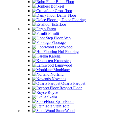
Boho Floor
Bonkeel
Cronafloor
Damy Floor
Dolce Flooring
Estafloor
Fargo
Firmfit
Floor Step
Floorage
Floorwood
Hoi Flooring
Karelia
Kronostep
Lamiwood
Monblanc
Norland
Noventis
Quartz Parquet
Respect Floor
Royce
Skalla
SpaceFloor
SteinHolz
StoneWood