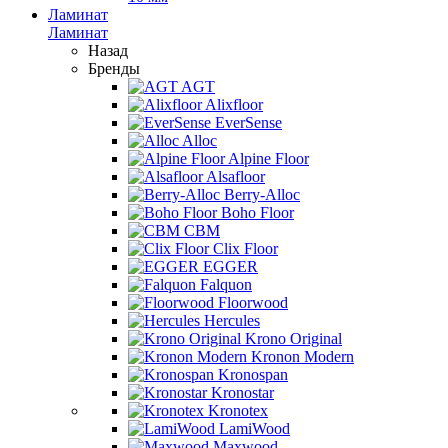
Ламинат
Ламинат
Назад
Бренды
AGT
Alixfloor
EverSense
Alloc
Alpine Floor
Alsafloor
Berry-Alloc
Boho Floor
CBM
Clix Floor
EGGER
Falquon
Floorwood
Hercules
Krono Original
Kronon Modern
Kronospan
Kronostar
Kronotex
LamiWood
Maxwood