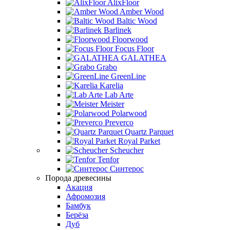
AlixFloor
Amber Wood
Baltic Wood
Barlinek
Floorwood
Focus Floor
GALATHEA
Grabo
GreenLine
Karelia
Lab Arte
Meister
Polarwood
Preverco
Quartz Parquet
Royal Parket
Scheucher
Tenfor
Синтерос
Порода древесины
Акация
Афромозия
Бамбук
Берёза
Дуб