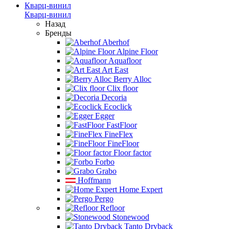
Кварц-винил
Кварц-винил
Назад
Бренды
Aberhof
Alpine Floor
Aquafloor
Art East
Berry Alloc
Clix floor
Decoria
Ecoclick
Egger
FastFloor
FineFlex
FineFloor
Floor factor
Forbo
Grabo
Hoffmann
Home Expert
Pergo
Refloor
Stonewood
Tanto Dryback