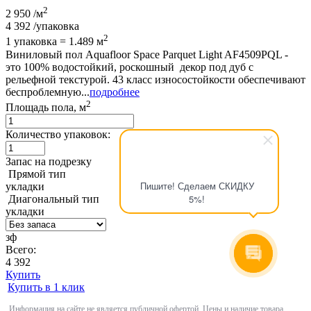
2
2 950
/м
4 392
/упаковка
2
1 упаковка = 1.489 м
Виниловый пол Aquafloor Space Parquet Light AF4509PQL -
это 100% водостойкий, роскошный декор под дуб с
рельефной текстурой. 43 класс износостойкости обеспечивают
беспроблемную...
подробнее
2
Площадь пола, м
Количество упаковок:
Запас на подрезку
Прямой тип
Пишите! Сделаем СКИДКУ
укладки
5%!
Диагональный тип
укладки
зф
Всего:
4 392
Купить
Купить в 1 клик
Информация на сайте не является публичной офертой. Цены и наличие товара