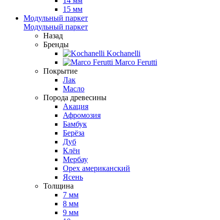
14 мм
15 мм
Модульный паркет
Модульный паркет
Назад
Бренды
Kochanelli
Marco Ferutti
Покрытие
Лак
Масло
Порода древесины
Акация
Афромозия
Бамбук
Берёза
Дуб
Клён
Мербау
Орех американский
Ясень
Толщина
7 мм
8 мм
9 мм