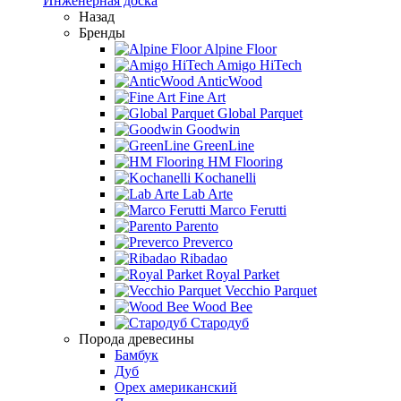
Инженерная доска
Назад
Бренды
Alpine Floor
Amigo HiTech
AnticWood
Fine Art
Global Parquet
Goodwin
GreenLine
HM Flooring
Kochanelli
Lab Arte
Marco Ferutti
Parento
Preverco
Ribadao
Royal Parket
Vecchio Parquet
Wood Bee
Стародуб
Порода древесины
Бамбук
Дуб
Орех американский