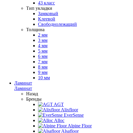
43 класс
Тип укладки
Замковый
Клеевой
Свободнолежащий
Толщина
2 мм
3 мм
4 мм
5 мм
6 мм
7 мм
8 мм
9 мм
10 мм
Ламинат
Ламинат
Назад
Бренды
AGT
Alixfloor
EverSense
Alloc
Alpine Floor
Alsafloor