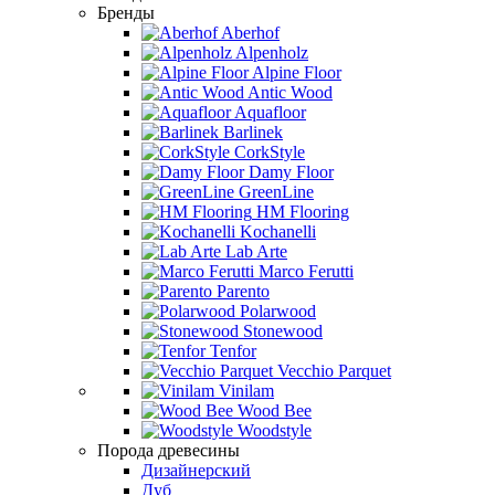
Бренды
Aberhof
Alpenholz
Alpine Floor
Antic Wood
Aquafloor
Barlinek
CorkStyle
Damy Floor
GreenLine
HM Flooring
Kochanelli
Lab Arte
Marco Ferutti
Parento
Polarwood
Stonewood
Tenfor
Vecchio Parquet
Vinilam
Wood Bee
Woodstyle
Порода древесины
Дизайнерский
Дуб