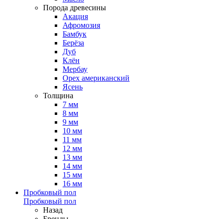
Порода древесины
Акация
Афромозия
Бамбук
Берёза
Дуб
Клён
Мербау
Орех американский
Ясень
Толщина
7 мм
8 мм
9 мм
10 мм
11 мм
12 мм
13 мм
14 мм
15 мм
16 мм
Пробковый пол
Пробковый пол
Назад
Бренды