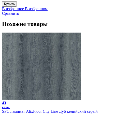
Купить
В избранное
В избранном
Сравнить
Похожие товары
43
класс
SPC ламинат AlixFloor City Line Дуб кенийский серый