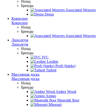
Назад
Бренды
Associated Weavers
Desso
Ковролин
Ковролин
Назад
Бренды
Associated Weavers
Линолеум
Линолеум
Назад
Бренды
IVC
Leoline
Profi (Juteks)
Tarkett
Массивная доска
Массивная доска
Назад
Бренды
Amber Wood
Amigo
Magestik floor
Missouri