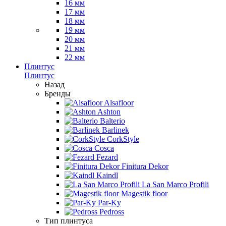
16 мм
17 мм
18 мм
19 мм
20 мм
21 мм
22 мм
Плинтус
Плинтус
Назад
Бренды
Alsafloor
Ashton
Balterio
Barlinek
CorkStyle
Cosca
Fezard
Finitura Dekor
Kaindl
La San Marco Profili
Magestik floor
Par-Ky
Pedross
Тип плинтуса