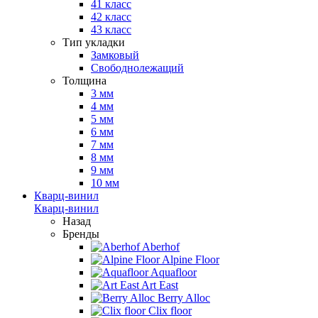
41 класс
42 класс
43 класс
Тип укладки
Замковый
Свободнолежащий
Толщина
3 мм
4 мм
5 мм
6 мм
7 мм
8 мм
9 мм
10 мм
Кварц-винил
Кварц-винил
Назад
Бренды
Aberhof
Alpine Floor
Aquafloor
Art East
Berry Alloc
Clix floor