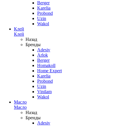
Berger
Karelia
Probond
Uzin
Wakol
Клей
Клей
Назад
Бренды
Adesiv
Arlok
Berger
Homakoll
Home Expert
Karelia
Probond
Uzin
Vinilam
Wakol
Масло
Масло
Назад
Бренды
Adesiv