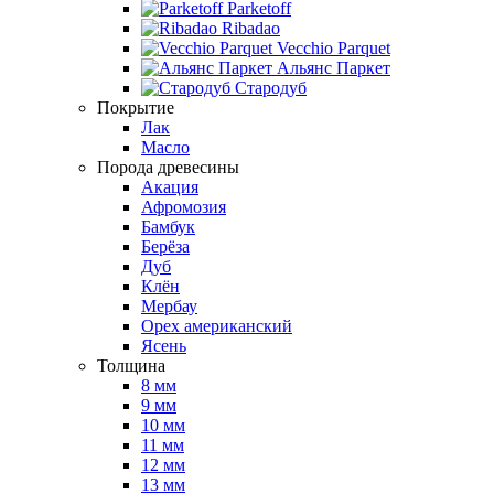
Parketoff
Ribadao
Vecchio Parquet
Альянс Паркет
Стародуб
Покрытие
Лак
Масло
Порода древесины
Акация
Афромозия
Бамбук
Берёза
Дуб
Клён
Мербау
Орех американский
Ясень
Толщина
8 мм
9 мм
10 мм
11 мм
12 мм
13 мм