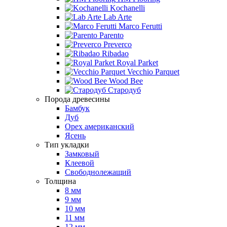
Kochanelli
Lab Arte
Marco Ferutti
Parento
Preverco
Ribadao
Royal Parket
Vecchio Parquet
Wood Bee
Стародуб
Порода древесины
Бамбук
Дуб
Орех американский
Ясень
Тип укладки
Замковый
Клеевой
Свободнолежащий
Толщина
8 мм
9 мм
10 мм
11 мм
12 мм