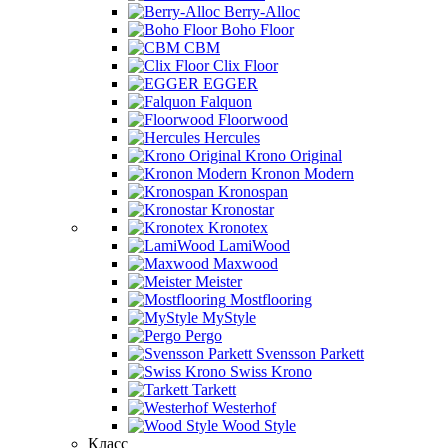
Berry-Alloc
Boho Floor
CBM
Clix Floor
EGGER
Falquon
Floorwood
Hercules
Krono Original
Kronon Modern
Kronospan
Kronostar
Kronotex
LamiWood
Maxwood
Meister
Mostflooring
MyStyle
Pergo
Svensson Parkett
Swiss Krono
Tarkett
Westerhof
Wood Style
Класс