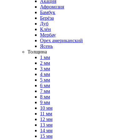
Акация
Афромозия
Бамбук
Берёза
Дуб
Клён
Мербау
Орех американский
Ясень
Толщина
1 мм
2 мм
3 мм
4 мм
5 мм
6 мм
7 мм
8 мм
9 мм
10 мм
11 мм
12 мм
13 мм
14 мм
15 мм