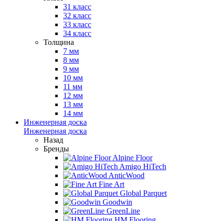
31 класс
32 класс
33 класс
34 класс
Толщина
7 мм
8 мм
9 мм
10 мм
11 мм
12 мм
13 мм
14 мм
Инженерная доска
Инженерная доска
Назад
Бренды
Alpine Floor
Amigo HiTech
AnticWood
Fine Art
Global Parquet
Goodwin
GreenLine
HM Flooring