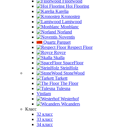
Floorwood
Hoi Flooring
Karelia
Kronostep
Lamiwood
Monblanc
Norland
Noventis
Quartz Parquet
Respect Floor
Royce
Skalla
SpaceFloor
SteinHolz
StoneWood
Tarkett
The Floor
Tulesna
Vinilam
Westerhof
Wicanders
Класс
32 класс
33 класс
34 класс