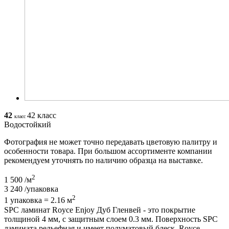
42
42 класс
класс
Водостойкий
Фотография не может точно передавать цветовую палитру и
особенности товара. При большом ассортименте компании
рекомендуем уточнять по наличию образца на выставке.
2
1 500
/м
3 240
/упаковка
2
1 упаковка = 2.16 м
SPC ламинат Royce Enjoy Дуб Гленвей - это покрытие
толщиной 4 мм, с защитным слоем 0.3 мм. Поверхность SPC
ламината рельефная и имеет полуматовый блеск. Royce -