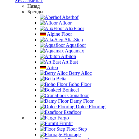
SPC ламинат
Назад
Бренды
Aberhof
Afloor
AlixFloor
Alpine Floor
Alta-Step
Aquafloor
Aquamax
Arbiton
Art East
Arteo
Berry Alloc
Betta
Boho Floor
Bonkeel
Cronafloor
Damy Floor
Dolce Flooring
Estafloor
Fargo
Firmfit
Floor Step
Floorage