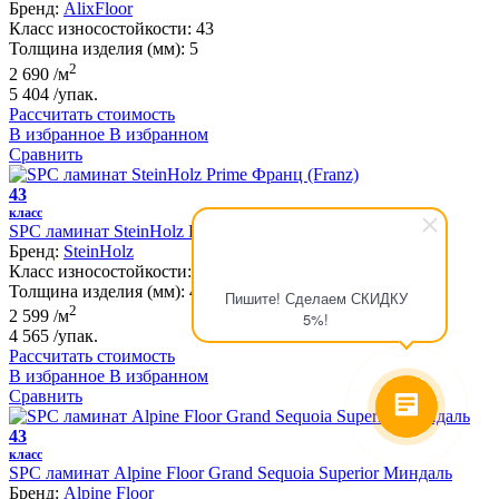
Бренд:
AlixFloor
Класс износостойкости:
43
Толщина изделия (мм):
5
2
2 690
/м
5 404
/упак.
Рассчитать стоимость
В избранное
В избранном
Сравнить
43
класс
SPC ламинат SteinHolz Prime Франц (Franz)
Бренд:
SteinHolz
Класс износостойкости:
43
Толщина изделия (мм):
4.5
Пишите! Сделаем СКИДКУ
2
2 599
/м
5%!
4 565
/упак.
Рассчитать стоимость
В избранное
В избранном
Сравнить
43
класс
SPC ламинат Alpine Floor Grand Sequoia Superior Миндаль
Бренд:
Alpine Floor