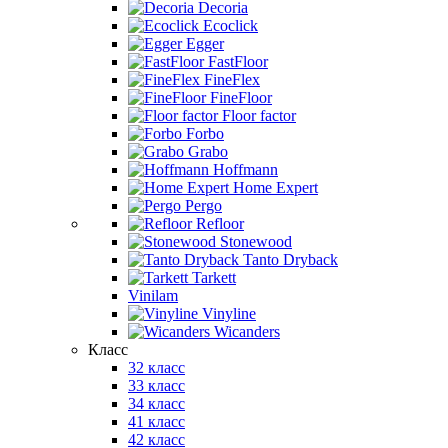
Decoria
Ecoclick
Egger
FastFloor
FineFlex
FineFloor
Floor factor
Forbo
Grabo
Hoffmann
Home Expert
Pergo
Refloor
Stonewood
Tanto Dryback
Tarkett
Vinilam
Vinyline
Wicanders
Класс
32 класс
33 класс
34 класс
41 класс
42 класс