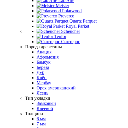
Lab Arte
Meister
Polarwood
Preverco
Quartz Parquet
Royal Parket
Scheucher
Tenfor
Синтерос
Порода древесины
Акация
Афромозия
Бамбук
Берёза
Дуб
Клён
Мербау
Орех американский
Ясень
Тип укладки
Замковый
Клеевой
Толщина
6 мм
7 мм