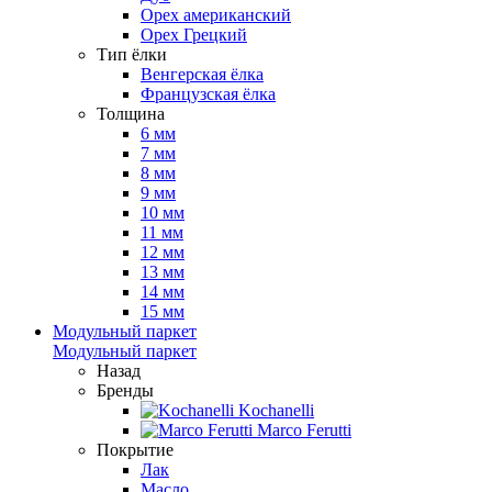
Орех американский
Орех Грецкий
Тип ёлки
Венгерская ёлка
Французская ёлка
Толщина
6 мм
7 мм
8 мм
9 мм
10 мм
11 мм
12 мм
13 мм
14 мм
15 мм
Модульный паркет
Модульный паркет
Назад
Бренды
Kochanelli
Marco Ferutti
Покрытие
Лак
Масло