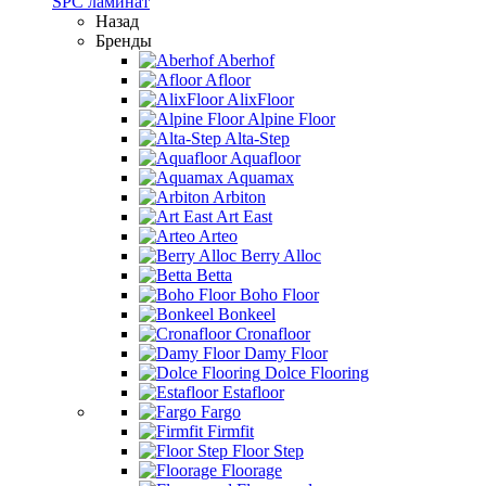
SPC ламинат
Назад
Бренды
Aberhof
Afloor
AlixFloor
Alpine Floor
Alta-Step
Aquafloor
Aquamax
Arbiton
Art East
Arteo
Berry Alloc
Betta
Boho Floor
Bonkeel
Cronafloor
Damy Floor
Dolce Flooring
Estafloor
Fargo
Firmfit
Floor Step
Floorage