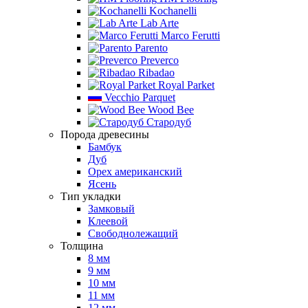
Kochanelli
Lab Arte
Marco Ferutti
Parento
Preverco
Ribadao
Royal Parket
Vecchio Parquet
Wood Bee
Стародуб
Порода древесины
Бамбук
Дуб
Орех американский
Ясень
Тип укладки
Замковый
Клеевой
Свободнолежащий
Толщина
8 мм
9 мм
10 мм
11 мм
12 мм