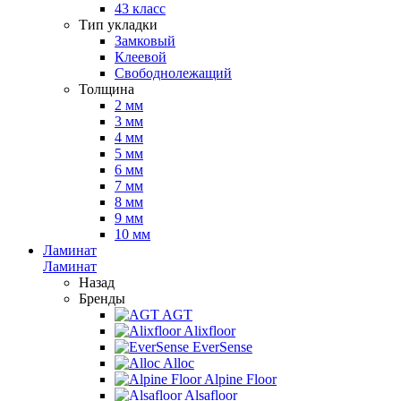
43 класс
Тип укладки
Замковый
Клеевой
Свободнолежащий
Толщина
2 мм
3 мм
4 мм
5 мм
6 мм
7 мм
8 мм
9 мм
10 мм
Ламинат
Ламинат
Назад
Бренды
AGT
Alixfloor
EverSense
Alloc
Alpine Floor
Alsafloor