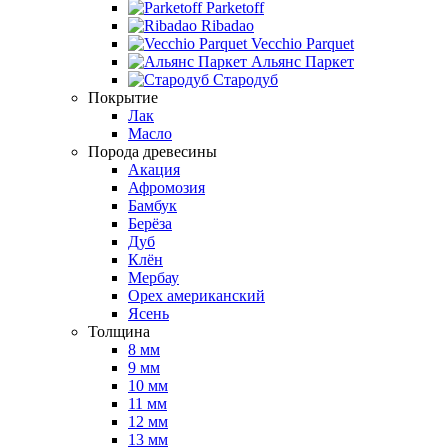
Parketoff
Ribadao
Vecchio Parquet
Альянс Паркет
Стародуб
Покрытие
Лак
Масло
Порода древесины
Акация
Афромозия
Бамбук
Берёза
Дуб
Клён
Мербау
Орех американский
Ясень
Толщина
8 мм
9 мм
10 мм
11 мм
12 мм
13 мм