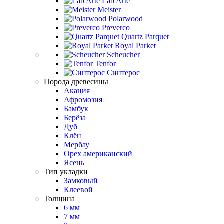
Lab Arte
Meister
Polarwood
Preverco
Quartz Parquet
Royal Parket
Scheucher
Tenfor
Синтерос
Порода древесины
Акация
Афромозия
Бамбук
Берёза
Дуб
Клён
Мербау
Орех американский
Ясень
Тип укладки
Замковый
Клеевой
Толщина
6 мм
7 мм