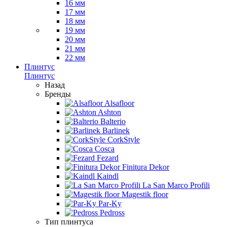
16 мм
17 мм
18 мм
19 мм
20 мм
21 мм
22 мм
Плинтус
Плинтус
Назад
Бренды
Alsafloor
Ashton
Balterio
Barlinek
CorkStyle
Cosca
Fezard
Finitura Dekor
Kaindl
La San Marco Profili
Magestik floor
Par-Ky
Pedross
Тип плинтуса