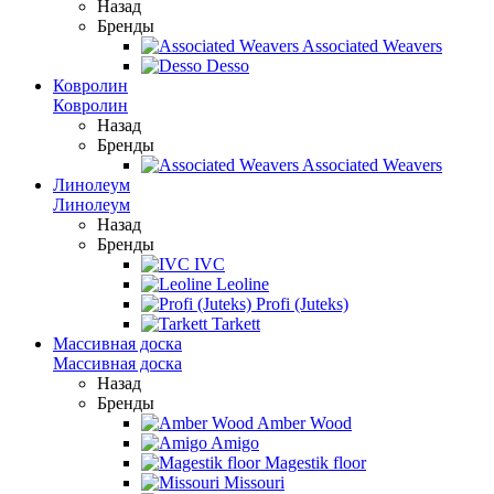
Назад
Бренды
Associated Weavers
Desso
Ковролин
Ковролин
Назад
Бренды
Associated Weavers
Линолеум
Линолеум
Назад
Бренды
IVC
Leoline
Profi (Juteks)
Tarkett
Массивная доска
Массивная доска
Назад
Бренды
Amber Wood
Amigo
Magestik floor
Missouri