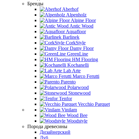
Бренды
Aberhof
Alpenholz
Alpine Floor
Antic Wood
Aquafloor
Barlinek
CorkStyle
Damy Floor
GreenLine
HM Flooring
Kochanelli
Lab Arte
Marco Ferutti
Parento
Polarwood
Stonewood
Tenfor
Vecchio Parquet
Vinilam
Wood Bee
Woodstyle
Порода древесины
Дизайнерский
Дуб