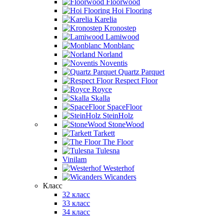
Floorwood
Hoi Flooring
Karelia
Kronostep
Lamiwood
Monblanc
Norland
Noventis
Quartz Parquet
Respect Floor
Royce
Skalla
SpaceFloor
SteinHolz
StoneWood
Tarkett
The Floor
Tulesna
Vinilam
Westerhof
Wicanders
Класс
32 класс
33 класс
34 класс