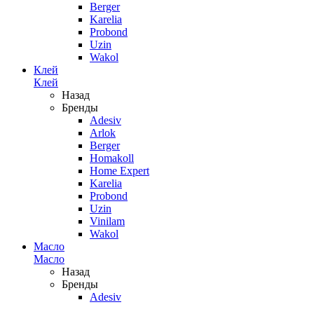
Berger
Karelia
Probond
Uzin
Wakol
Клей
Клей
Назад
Бренды
Adesiv
Arlok
Berger
Homakoll
Home Expert
Karelia
Probond
Uzin
Vinilam
Wakol
Масло
Масло
Назад
Бренды
Adesiv