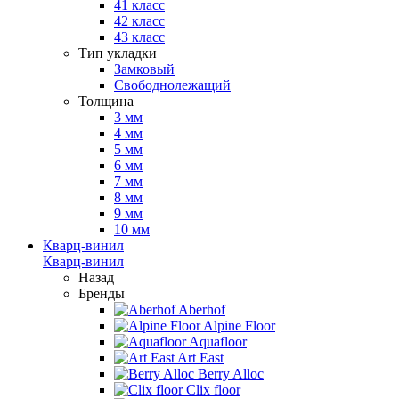
41 класс
42 класс
43 класс
Тип укладки
Замковый
Свободнолежащий
Толщина
3 мм
4 мм
5 мм
6 мм
7 мм
8 мм
9 мм
10 мм
Кварц-винил
Кварц-винил
Назад
Бренды
Aberhof
Alpine Floor
Aquafloor
Art East
Berry Alloc
Clix floor