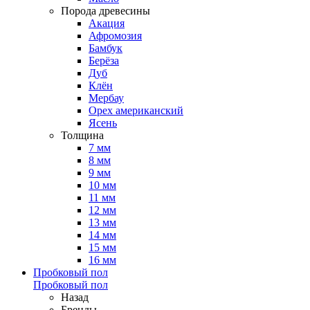
Порода древесины
Акация
Афромозия
Бамбук
Берёза
Дуб
Клён
Мербау
Орех американский
Ясень
Толщина
7 мм
8 мм
9 мм
10 мм
11 мм
12 мм
13 мм
14 мм
15 мм
16 мм
Пробковый пол
Пробковый пол
Назад
Бренды