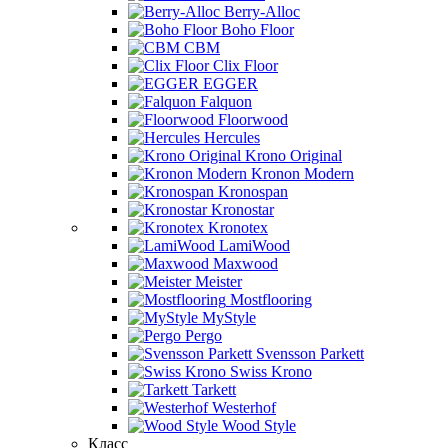
Berry-Alloc
Boho Floor
CBM
Clix Floor
EGGER
Falquon
Floorwood
Hercules
Krono Original
Kronon Modern
Kronospan
Kronostar
Kronotex
LamiWood
Maxwood
Meister
Mostflooring
MyStyle
Pergo
Svensson Parkett
Swiss Krono
Tarkett
Westerhof
Wood Style
Класс