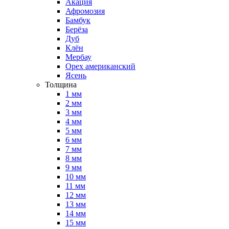
Акация
Афромозия
Бамбук
Берёза
Дуб
Клён
Мербау
Орех американский
Ясень
Толщина
1 мм
2 мм
3 мм
4 мм
5 мм
6 мм
7 мм
8 мм
9 мм
10 мм
11 мм
12 мм
13 мм
14 мм
15 мм