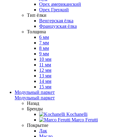
Орех американский
Орех Грецкий
Тип ёлки
Венгерская ёлка
Французская ёлка
Толщина
6 мм
7 мм
8 мм
9 мм
10 мм
11 мм
12 мм
13 мм
14 мм
15 мм
Модульный паркет
Модульный паркет
Назад
Бренды
Kochanelli
Marco Ferutti
Покрытие
Лак
Масло