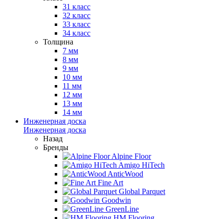
31 класс
32 класс
33 класс
34 класс
Толщина
7 мм
8 мм
9 мм
10 мм
11 мм
12 мм
13 мм
14 мм
Инженерная доска
Инженерная доска
Назад
Бренды
Alpine Floor
Amigo HiTech
AnticWood
Fine Art
Global Parquet
Goodwin
GreenLine
HM Flooring