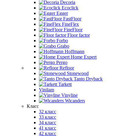
Decoria
Ecoclick
Egger
FastFloor
FineFlex
FineFloor
Floor factor
Forbo
Grabo
Hoffmann
Home Expert
Pergo
Refloor
Stonewood
Tanto Dryback
Tarkett
Vinilam
Vinyline
Wicanders
Класс
32 класс
33 класс
34 класс
41 класс
42 класс