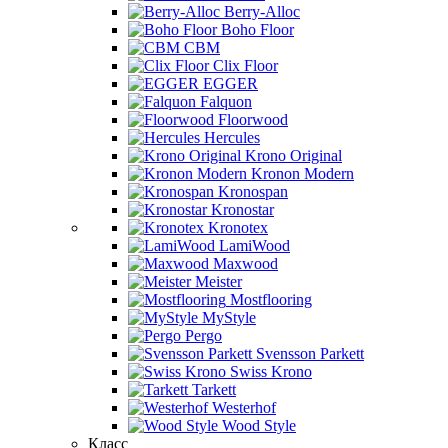
Berry-Alloc
Boho Floor
CBM
Clix Floor
EGGER
Falquon
Floorwood
Hercules
Krono Original
Kronon Modern
Kronospan
Kronostar
Kronotex
LamiWood
Maxwood
Meister
Mostflooring
MyStyle
Pergo
Svensson Parkett
Swiss Krono
Tarkett
Westerhof
Wood Style
Класс