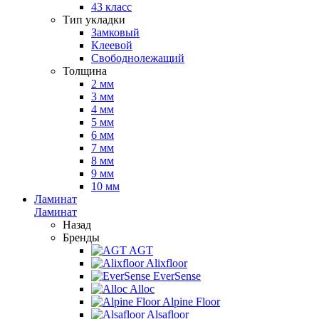
43 класс
Тип укладки
Замковый
Клеевой
Свободнолежащий
Толщина
2 мм
3 мм
4 мм
5 мм
6 мм
7 мм
8 мм
9 мм
10 мм
Ламинат
Ламинат
Назад
Бренды
AGT
Alixfloor
EverSense
Alloc
Alpine Floor
Alsafloor