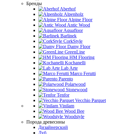
Бренды
Aberhof
Alpenholz
Alpine Floor
Antic Wood
Aquafloor
Barlinek
CorkStyle
Damy Floor
GreenLine
HM Flooring
Kochanelli
Lab Arte
Marco Ferutti
Parento
Polarwood
Stonewood
Tenfor
Vecchio Parquet
Vinilam
Wood Bee
Woodstyle
Порода древесины
Дизайнерский
Дуб