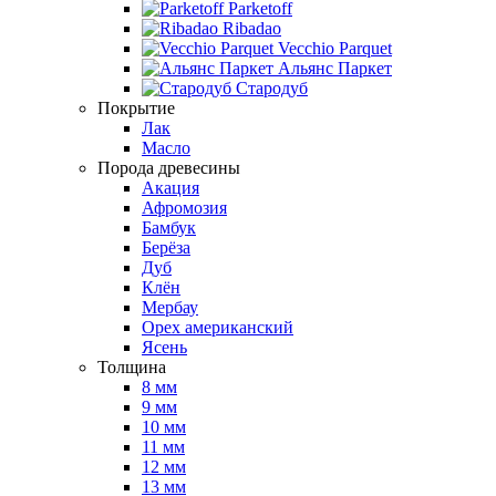
Parketoff
Ribadao
Vecchio Parquet
Альянс Паркет
Стародуб
Покрытие
Лак
Масло
Порода древесины
Акация
Афромозия
Бамбук
Берёза
Дуб
Клён
Мербау
Орех американский
Ясень
Толщина
8 мм
9 мм
10 мм
11 мм
12 мм
13 мм