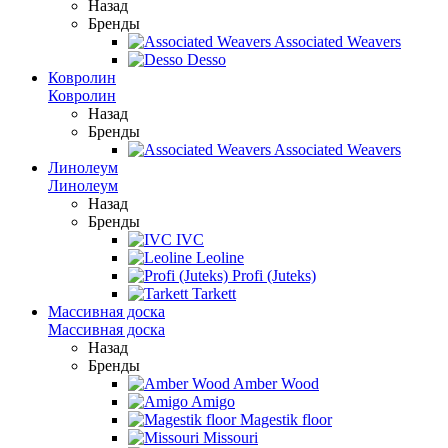
Назад
Бренды
Associated Weavers
Desso
Ковролин
Ковролин
Назад
Бренды
Associated Weavers
Линолеум
Линолеум
Назад
Бренды
IVC
Leoline
Profi (Juteks)
Tarkett
Массивная доска
Массивная доска
Назад
Бренды
Amber Wood
Amigo
Magestik floor
Missouri