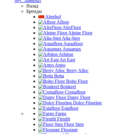
SPC ламинат
Назад
Бренды
Aberhof
Afloor
AlixFloor
Alpine Floor
Alta-Step
Aquafloor
Aquamax
Arbiton
Art East
Arteo
Berry Alloc
Betta
Boho Floor
Bonkeel
Cronafloor
Damy Floor
Dolce Flooring
Estafloor
Fargo
Firmfit
Floor Step
Floorage