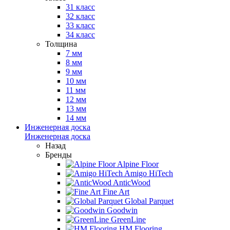
31 класс
32 класс
33 класс
34 класс
Толщина
7 мм
8 мм
9 мм
10 мм
11 мм
12 мм
13 мм
14 мм
Инженерная доска
Инженерная доска
Назад
Бренды
Alpine Floor
Amigo HiTech
AnticWood
Fine Art
Global Parquet
Goodwin
GreenLine
HM Flooring