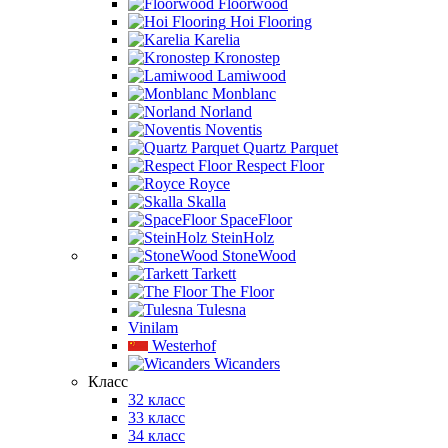
Floorwood
Hoi Flooring
Karelia
Kronostep
Lamiwood
Monblanc
Norland
Noventis
Quartz Parquet
Respect Floor
Royce
Skalla
SpaceFloor
SteinHolz
StoneWood
Tarkett
The Floor
Tulesna
Vinilam
Westerhof
Wicanders
Класс
32 класс
33 класс
34 класс