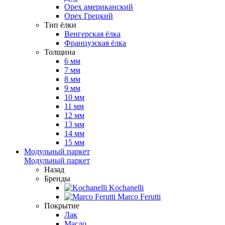
Орех американский
Орех Грецкий
Тип ёлки
Венгерская ёлка
Французская ёлка
Толщина
6 мм
7 мм
8 мм
9 мм
10 мм
11 мм
12 мм
13 мм
14 мм
15 мм
Модульный паркет
Модульный паркет
Назад
Бренды
Kochanelli
Marco Ferutti
Покрытие
Лак
Масло