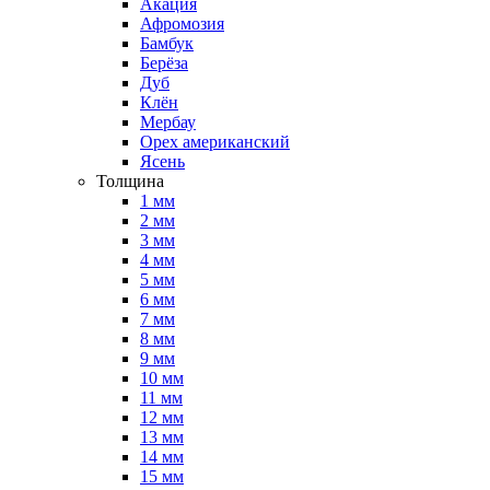
Акация
Афромозия
Бамбук
Берёза
Дуб
Клён
Мербау
Орех американский
Ясень
Толщина
1 мм
2 мм
3 мм
4 мм
5 мм
6 мм
7 мм
8 мм
9 мм
10 мм
11 мм
12 мм
13 мм
14 мм
15 мм