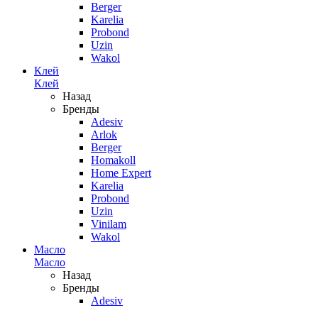
Berger
Karelia
Probond
Uzin
Wakol
Клей
Клей
Назад
Бренды
Adesiv
Arlok
Berger
Homakoll
Home Expert
Karelia
Probond
Uzin
Vinilam
Wakol
Масло
Масло
Назад
Бренды
Adesiv