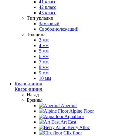
41 класс
42 класс
43 класс
Тип укладки
Замковый
Свободнолежащий
Толщина
3 мм
4 мм
5 мм
6 мм
7 мм
8 мм
9 мм
10 мм
Кварц-винил
Кварц-винил
Назад
Бренды
Aberhof
Alpine Floor
Aquafloor
Art East
Berry Alloc
Clix floor