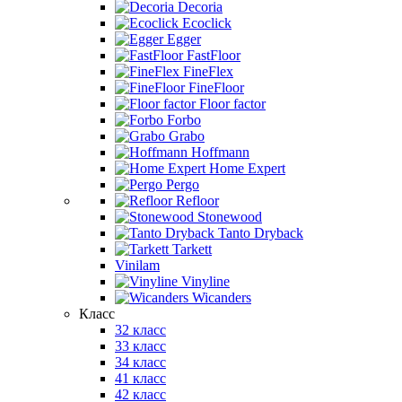
Decoria
Ecoclick
Egger
FastFloor
FineFlex
FineFloor
Floor factor
Forbo
Grabo
Hoffmann
Home Expert
Pergo
Refloor
Stonewood
Tanto Dryback
Tarkett
Vinilam
Vinyline
Wicanders
Класс
32 класс
33 класс
34 класс
41 класс
42 класс