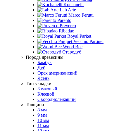
Kochanelli
Lab Arte
Marco Ferutti
Parento
Preverco
Ribadao
Royal Parket
Vecchio Parquet
Wood Bee
Стародуб
Порода древесины
Бамбук
Дуб
Орех американский
Ясень
Тип укладки
Замковый
Клеевой
Свободнолежащий
Толщина
8 мм
9 мм
10 мм
11 мм
12 мм