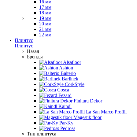
16 мм
17 мм
18 мм
19 мм
20 мм
21 мм
22 мм
Плинтус
Плинтус
Назад
Бренды
Alsafloor
Ashton
Balterio
Barlinek
CorkStyle
Cosca
Fezard
Finitura Dekor
Kaindl
La San Marco Profili
Magestik floor
Par-Ky
Pedross
Тип плинтуса