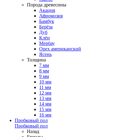
Порода древесины
Акация
Афромозия
Бамбук
Берёза
Дуб
Клён
Мербау
Орех американский
Ясень
Толщина
7 мм
8 мм
9 мм
10 мм
11 мм
12 мм
13 мм
14 мм
15 мм
16 мм
Пробковый пол
Пробковый пол
Назад
Бренды