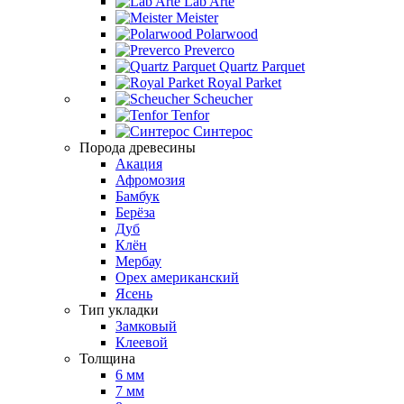
Lab Arte
Meister
Polarwood
Preverco
Quartz Parquet
Royal Parket
Scheucher
Tenfor
Синтерос
Порода древесины
Акация
Афромозия
Бамбук
Берёза
Дуб
Клён
Мербау
Орех американский
Ясень
Тип укладки
Замковый
Клеевой
Толщина
6 мм
7 мм