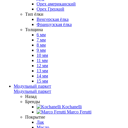
Орех американский
Орех Грецкий
Тип ёлки
Венгерская ёлка
Французская ёлка
Толщина
6 мм
7 мм
8 мм
9 мм
10 мм
11 мм
12 мм
13 мм
14 мм
15 мм
Модульный паркет
Модульный паркет
Назад
Бренды
Kochanelli
Marco Ferutti
Покрытие
Лак
Масло