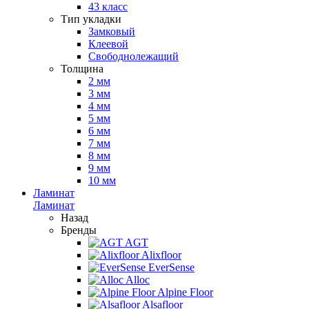
43 класс
Тип укладки
Замковый
Клеевой
Свободнолежащий
Толщина
2 мм
3 мм
4 мм
5 мм
6 мм
7 мм
8 мм
9 мм
10 мм
Ламинат
Ламинат
Назад
Бренды
AGT
Alixfloor
EverSense
Alloc
Alpine Floor
Alsafloor