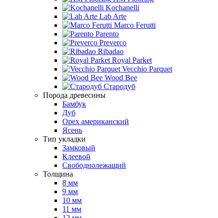
Kochanelli
Lab Arte
Marco Ferutti
Parento
Preverco
Ribadao
Royal Parket
Vecchio Parquet
Wood Bee
Стародуб
Порода древесины
Бамбук
Дуб
Орех американский
Ясень
Тип укладки
Замковый
Клеевой
Свободнолежащий
Толщина
8 мм
9 мм
10 мм
11 мм
12 мм