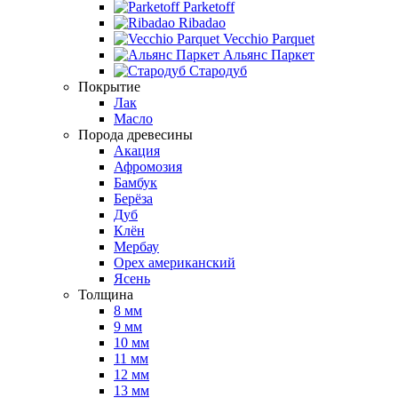
Parketoff
Ribadao
Vecchio Parquet
Альянс Паркет
Стародуб
Покрытие
Лак
Масло
Порода древесины
Акация
Афромозия
Бамбук
Берёза
Дуб
Клён
Мербау
Орех американский
Ясень
Толщина
8 мм
9 мм
10 мм
11 мм
12 мм
13 мм