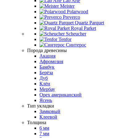
Lab Arte
Meister
Polarwood
Preverco
Quartz Parquet
Royal Parket
Scheucher
Tenfor
Синтерос
Порода древесины
Акация
Афромозия
Бамбук
Берёза
Дуб
Клён
Мербау
Орех американский
Ясень
Тип укладки
Замковый
Клеевой
Толщина
6 мм
7 мм