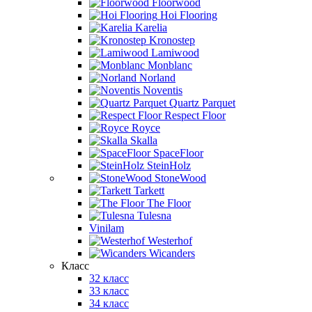
Floorwood
Hoi Flooring
Karelia
Kronostep
Lamiwood
Monblanc
Norland
Noventis
Quartz Parquet
Respect Floor
Royce
Skalla
SpaceFloor
SteinHolz
StoneWood
Tarkett
The Floor
Tulesna
Vinilam
Westerhof
Wicanders
Класс
32 класс
33 класс
34 класс