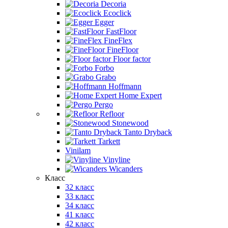
Decoria
Ecoclick
Egger
FastFloor
FineFlex
FineFloor
Floor factor
Forbo
Grabo
Hoffmann
Home Expert
Pergo
Refloor
Stonewood
Tanto Dryback
Tarkett
Vinilam
Vinyline
Wicanders
Класс
32 класс
33 класс
34 класс
41 класс
42 класс