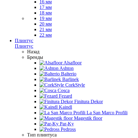
16 мм
17 мм
18 мм
19 мм
20 мм
21 мм
22 мм
Плинтус
Плинтус
Назад
Бренды
Alsafloor
Ashton
Balterio
Barlinek
CorkStyle
Cosca
Fezard
Finitura Dekor
Kaindl
La San Marco Profili
Magestik floor
Par-Ky
Pedross
Тип плинтуса