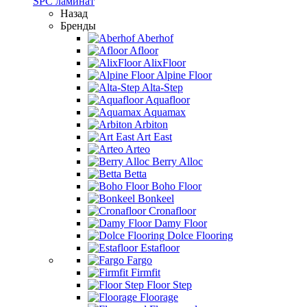
SPC ламинат
Назад
Бренды
Aberhof
Afloor
AlixFloor
Alpine Floor
Alta-Step
Aquafloor
Aquamax
Arbiton
Art East
Arteo
Berry Alloc
Betta
Boho Floor
Bonkeel
Cronafloor
Damy Floor
Dolce Flooring
Estafloor
Fargo
Firmfit
Floor Step
Floorage