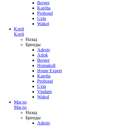
Berger
Karelia
Probond
Uzin
Wakol
Клей
Клей
Назад
Бренды
Adesiv
Arlok
Berger
Homakoll
Home Expert
Karelia
Probond
Uzin
Vinilam
Wakol
Масло
Масло
Назад
Бренды
Adesiv