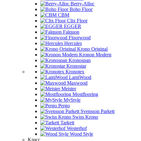
Berry-Alloc
Boho Floor
CBM
Clix Floor
EGGER
Falquon
Floorwood
Hercules
Krono Original
Kronon Modern
Kronospan
Kronostar
Kronotex
LamiWood
Maxwood
Meister
Mostflooring
MyStyle
Pergo
Svensson Parkett
Swiss Krono
Tarkett
Westerhof
Wood Style
Класс