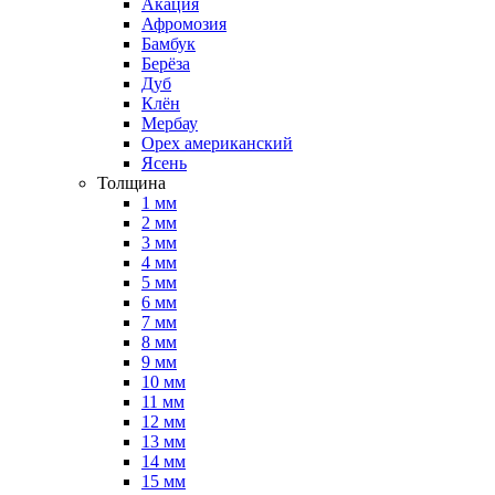
Акация
Афромозия
Бамбук
Берёза
Дуб
Клён
Мербау
Орех американский
Ясень
Толщина
1 мм
2 мм
3 мм
4 мм
5 мм
6 мм
7 мм
8 мм
9 мм
10 мм
11 мм
12 мм
13 мм
14 мм
15 мм