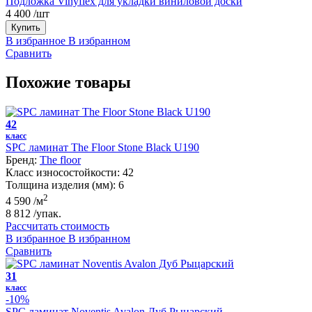
Подложка Vinyflex для укладки виниловой доски
4 400
/шт
Купить
В избранное
В избранном
Сравнить
Похожие товары
42
класс
SPC ламинат The Floor Stone Black U190
Бренд:
The floor
Класс износостойкости:
42
Толщина изделия (мм):
6
2
4 590
/м
8 812
/упак.
Рассчитать стоимость
В избранное
В избранном
Сравнить
31
класс
-10%
SPC ламинат Noventis Avalon Дуб Рыцарский