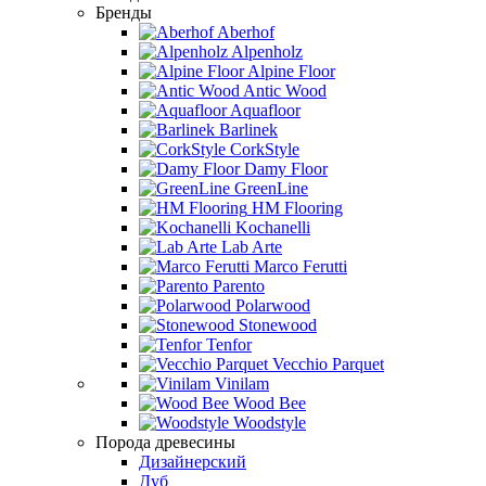
Бренды
Aberhof
Alpenholz
Alpine Floor
Antic Wood
Aquafloor
Barlinek
CorkStyle
Damy Floor
GreenLine
HM Flooring
Kochanelli
Lab Arte
Marco Ferutti
Parento
Polarwood
Stonewood
Tenfor
Vecchio Parquet
Vinilam
Wood Bee
Woodstyle
Порода древесины
Дизайнерский
Дуб