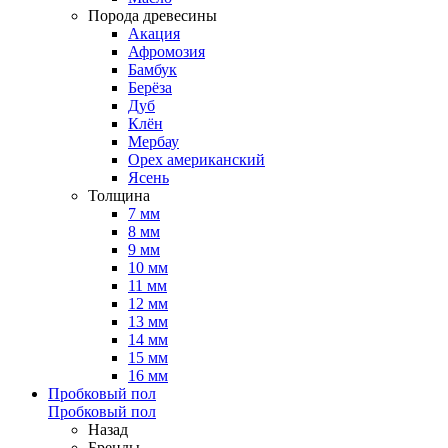
Порода древесины
Акация
Афромозия
Бамбук
Берёза
Дуб
Клён
Мербау
Орех американский
Ясень
Толщина
7 мм
8 мм
9 мм
10 мм
11 мм
12 мм
13 мм
14 мм
15 мм
16 мм
Пробковый пол
Пробковый пол
Назад
Бренды