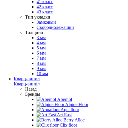
41 класс
42 класс
43 класс
Тип укладки
Замковый
Свободнолежащий
Толщина
3 мм
4 мм
5 мм
6 мм
7 мм
8 мм
9 мм
10 мм
Кварц-винил
Кварц-винил
Назад
Бренды
Aberhof
Alpine Floor
Aquafloor
Art East
Berry Alloc
Clix floor