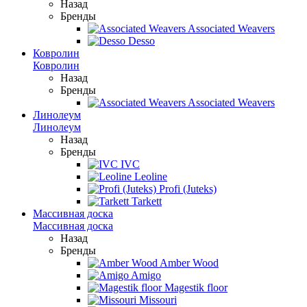
Назад
Бренды
Associated Weavers
Desso
Ковролин
Ковролин
Назад
Бренды
Associated Weavers
Линолеум
Линолеум
Назад
Бренды
IVC
Leoline
Profi (Juteks)
Tarkett
Массивная доска
Массивная доска
Назад
Бренды
Amber Wood
Amigo
Magestik floor
Missouri