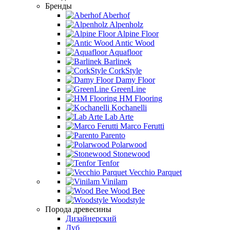
Бренды
Aberhof
Alpenholz
Alpine Floor
Antic Wood
Aquafloor
Barlinek
CorkStyle
Damy Floor
GreenLine
HM Flooring
Kochanelli
Lab Arte
Marco Ferutti
Parento
Polarwood
Stonewood
Tenfor
Vecchio Parquet
Vinilam
Wood Bee
Woodstyle
Порода древесины
Дизайнерский
Дуб