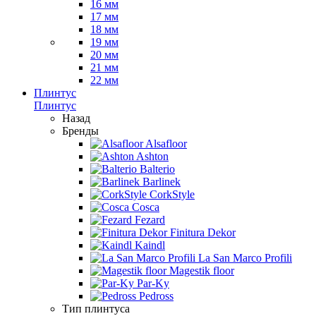
16 мм
17 мм
18 мм
19 мм
20 мм
21 мм
22 мм
Плинтус
Плинтус
Назад
Бренды
Alsafloor
Ashton
Balterio
Barlinek
CorkStyle
Cosca
Fezard
Finitura Dekor
Kaindl
La San Marco Profili
Magestik floor
Par-Ky
Pedross
Тип плинтуса