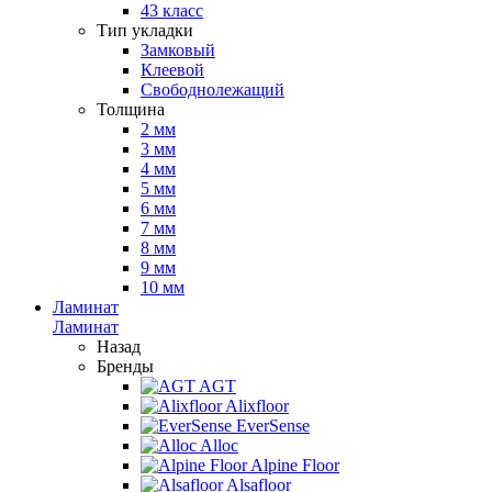
43 класс
Тип укладки
Замковый
Клеевой
Свободнолежащий
Толщина
2 мм
3 мм
4 мм
5 мм
6 мм
7 мм
8 мм
9 мм
10 мм
Ламинат
Ламинат
Назад
Бренды
AGT
Alixfloor
EverSense
Alloc
Alpine Floor
Alsafloor