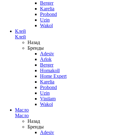
Berger
Karelia
Probond
Uzin
Wakol
Клей
Клей
Назад
Бренды
Adesiv
Arlok
Berger
Homakoll
Home Expert
Karelia
Probond
Uzin
Vinilam
Wakol
Масло
Масло
Назад
Бренды
Adesiv