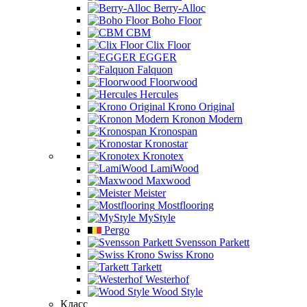
Berry-Alloc
Boho Floor
CBM
Clix Floor
EGGER
Falquon
Floorwood
Hercules
Krono Original
Kronon Modern
Kronospan
Kronostar
Kronotex
LamiWood
Maxwood
Meister
Mostflooring
MyStyle
Pergo
Svensson Parkett
Swiss Krono
Tarkett
Westerhof
Wood Style
Класс