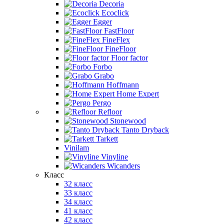
Decoria
Ecoclick
Egger
FastFloor
FineFlex
FineFloor
Floor factor
Forbo
Grabo
Hoffmann
Home Expert
Pergo
Refloor
Stonewood
Tanto Dryback
Tarkett
Vinilam
Vinyline
Wicanders
Класс
32 класс
33 класс
34 класс
41 класс
42 класс