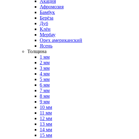
Акация
Афромозия
Бамбук
Берёза
Дуб
Клён
Мербау
Орех американский
Ясень
Толщина
1 мм
2 мм
3 мм
4 мм
5 мм
6 мм
7 мм
8 мм
9 мм
10 мм
11 мм
12 мм
13 мм
14 мм
15 мм