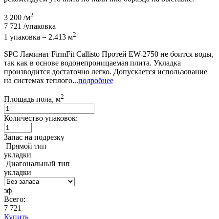
2
3 200
/м
7 721
/упаковка
2
1 упаковка = 2.413 м
SPC Ламинат FirmFit Callisto Протей EW-2750 не боится воды,
так как в основе водонепроницаемая плита. Укладка
производится достаточно легко. Допускается использование
на системах теплого...
подробнее
2
Площадь пола, м
Количество упаковок:
Запас на подрезку
Прямой тип
укладки
Диагональный тип
укладки
зф
Всего:
7 721
Купить