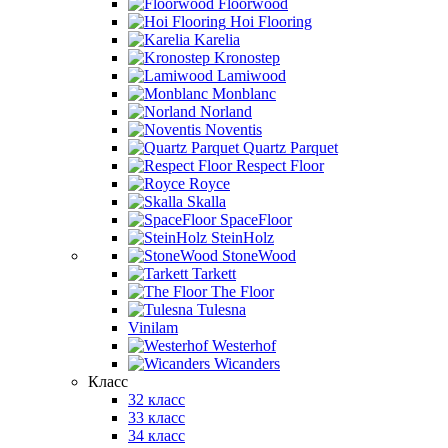
Floorwood
Hoi Flooring
Karelia
Kronostep
Lamiwood
Monblanc
Norland
Noventis
Quartz Parquet
Respect Floor
Royce
Skalla
SpaceFloor
SteinHolz
StoneWood
Tarkett
The Floor
Tulesna
Vinilam
Westerhof
Wicanders
Класс
32 класс
33 класс
34 класс