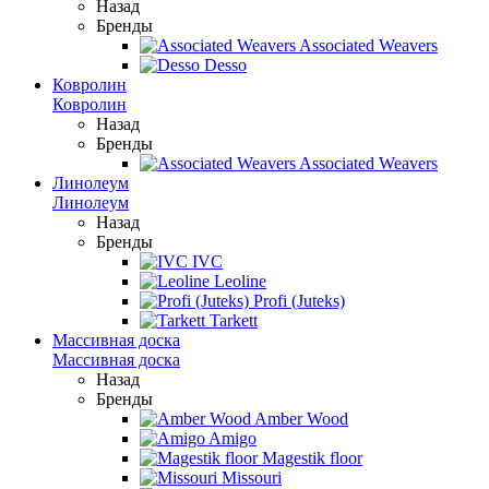
Назад
Бренды
Associated Weavers
Desso
Ковролин
Ковролин
Назад
Бренды
Associated Weavers
Линолеум
Линолеум
Назад
Бренды
IVC
Leoline
Profi (Juteks)
Tarkett
Массивная доска
Массивная доска
Назад
Бренды
Amber Wood
Amigo
Magestik floor
Missouri