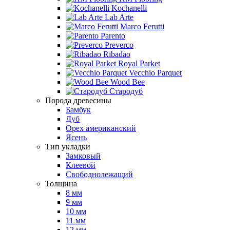
Kochanelli
Lab Arte
Marco Ferutti
Parento
Preverco
Ribadao
Royal Parket
Vecchio Parquet
Wood Bee
Стародуб
Порода древесины
Бамбук
Дуб
Орех американский
Ясень
Тип укладки
Замковый
Клеевой
Свободнолежащий
Толщина
8 мм
9 мм
10 мм
11 мм
12 мм