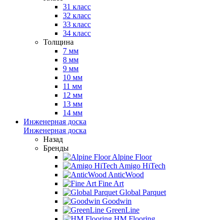
31 класс
32 класс
33 класс
34 класс
Толщина
7 мм
8 мм
9 мм
10 мм
11 мм
12 мм
13 мм
14 мм
Инженерная доска
Инженерная доска
Назад
Бренды
Alpine Floor
Amigo HiTech
AnticWood
Fine Art
Global Parquet
Goodwin
GreenLine
HM Flooring