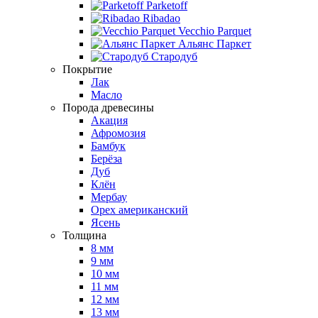
Parketoff
Ribadao
Vecchio Parquet
Альянс Паркет
Стародуб
Покрытие
Лак
Масло
Порода древесины
Акация
Афромозия
Бамбук
Берёза
Дуб
Клён
Мербау
Орех американский
Ясень
Толщина
8 мм
9 мм
10 мм
11 мм
12 мм
13 мм