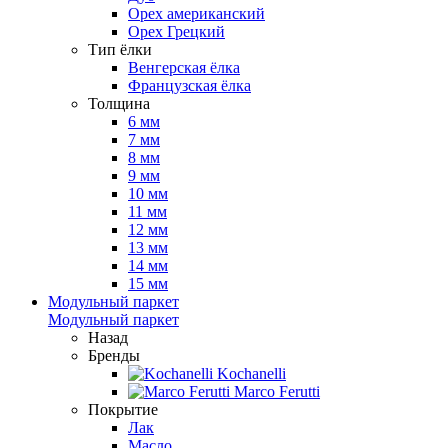
Орех американский
Орех Грецкий
Тип ёлки
Венгерская ёлка
Французская ёлка
Толщина
6 мм
7 мм
8 мм
9 мм
10 мм
11 мм
12 мм
13 мм
14 мм
15 мм
Модульный паркет
Модульный паркет
Назад
Бренды
Kochanelli
Marco Ferutti
Покрытие
Лак
Масло