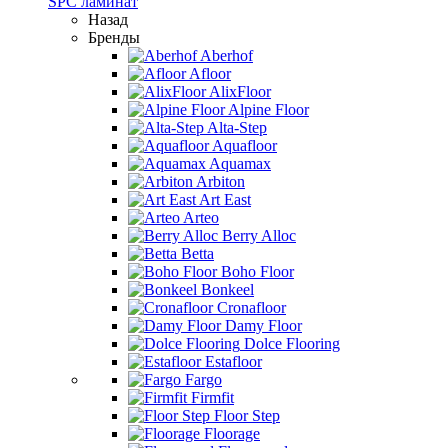
SPC ламинат
Назад
Бренды
Aberhof
Afloor
AlixFloor
Alpine Floor
Alta-Step
Aquafloor
Aquamax
Arbiton
Art East
Arteo
Berry Alloc
Betta
Boho Floor
Bonkeel
Cronafloor
Damy Floor
Dolce Flooring
Estafloor
Fargo
Firmfit
Floor Step
Floorage