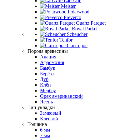
Lab Arte
Meister
Polarwood
Preverco
Quartz Parquet
Royal Parket
Scheucher
Tenfor
Синтерос
Порода древесины
Акация
Афромозия
Бамбук
Берёза
Дуб
Клён
Мербау
Орех американский
Ясень
Тип укладки
Замковый
Клеевой
Толщина
6 мм
7 мм