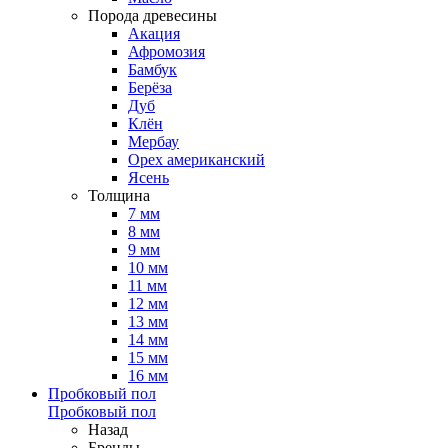
Порода древесины
Акация
Афромозия
Бамбук
Берёза
Дуб
Клён
Мербау
Орех американский
Ясень
Толщина
7 мм
8 мм
9 мм
10 мм
11 мм
12 мм
13 мм
14 мм
15 мм
16 мм
Пробковый пол
Пробковый пол
Назад
Бренды