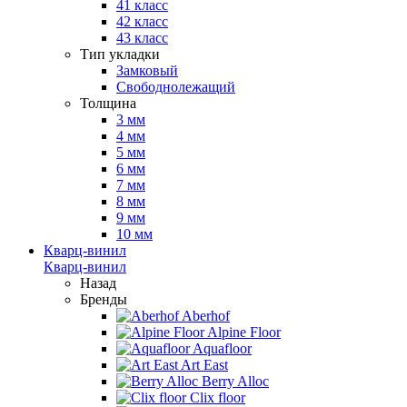
41 класс
42 класс
43 класс
Тип укладки
Замковый
Свободнолежащий
Толщина
3 мм
4 мм
5 мм
6 мм
7 мм
8 мм
9 мм
10 мм
Кварц-винил
Кварц-винил
Назад
Бренды
Aberhof
Alpine Floor
Aquafloor
Art East
Berry Alloc
Clix floor