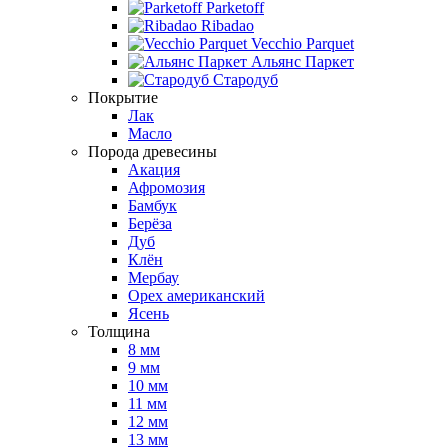
Parketoff
Ribadao
Vecchio Parquet
Альянс Паркет
Стародуб
Покрытие
Лак
Масло
Порода древесины
Акация
Афромозия
Бамбук
Берёза
Дуб
Клён
Мербау
Орех американский
Ясень
Толщина
8 мм
9 мм
10 мм
11 мм
12 мм
13 мм