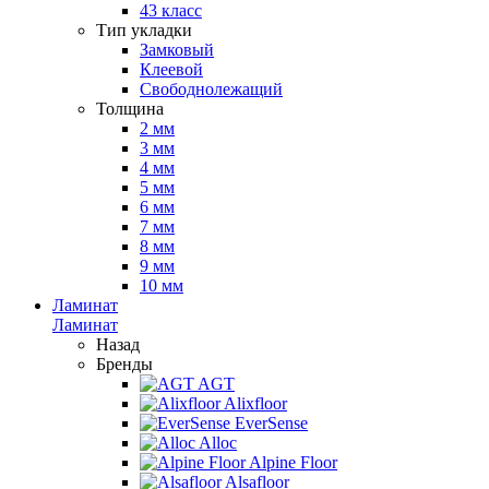
43 класс
Тип укладки
Замковый
Клеевой
Свободнолежащий
Толщина
2 мм
3 мм
4 мм
5 мм
6 мм
7 мм
8 мм
9 мм
10 мм
Ламинат
Ламинат
Назад
Бренды
AGT
Alixfloor
EverSense
Alloc
Alpine Floor
Alsafloor