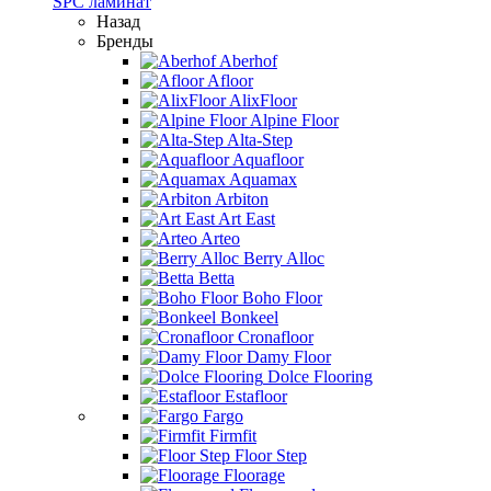
SPC ламинат
Назад
Бренды
Aberhof
Afloor
AlixFloor
Alpine Floor
Alta-Step
Aquafloor
Aquamax
Arbiton
Art East
Arteo
Berry Alloc
Betta
Boho Floor
Bonkeel
Cronafloor
Damy Floor
Dolce Flooring
Estafloor
Fargo
Firmfit
Floor Step
Floorage