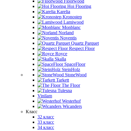
Floorwood
Hoi Flooring
Karelia
Kronostep
Lamiwood
Monblanc
Norland
Noventis
Quartz Parquet
Respect Floor
Royce
Skalla
SpaceFloor
SteinHolz
StoneWood
Tarkett
The Floor
Tulesna
Vinilam
Westerhof
Wicanders
Класс
32 класс
33 класс
34 класс