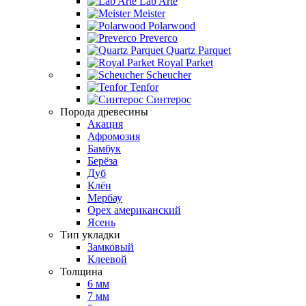
Lab Arte
Meister
Polarwood
Preverco
Quartz Parquet
Royal Parket
Scheucher
Tenfor
Синтерос
Порода древесины
Акация
Афромозия
Бамбук
Берёза
Дуб
Клён
Мербау
Орех американский
Ясень
Тип укладки
Замковый
Клеевой
Толщина
6 мм
7 мм