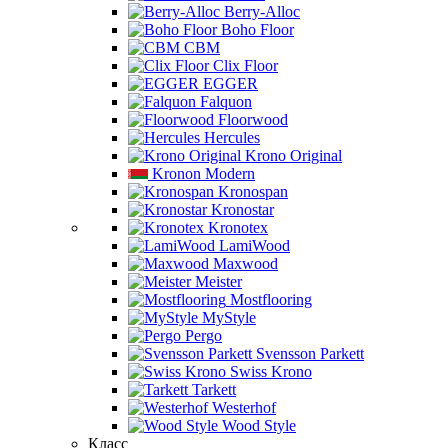
Berry-Alloc
Boho Floor
CBM
Clix Floor
EGGER
Falquon
Floorwood
Hercules
Krono Original
Kronon Modern
Kronospan
Kronostar
Kronotex
LamiWood
Maxwood
Meister
Mostflooring
MyStyle
Pergo
Svensson Parkett
Swiss Krono
Tarkett
Westerhof
Wood Style
Класс