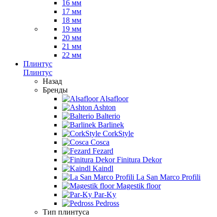
16 мм
17 мм
18 мм
19 мм
20 мм
21 мм
22 мм
Плинтус
Плинтус
Назад
Бренды
Alsafloor
Ashton
Balterio
Barlinek
CorkStyle
Cosca
Fezard
Finitura Dekor
Kaindl
La San Marco Profili
Magestik floor
Par-Ky
Pedross
Тип плинтуса