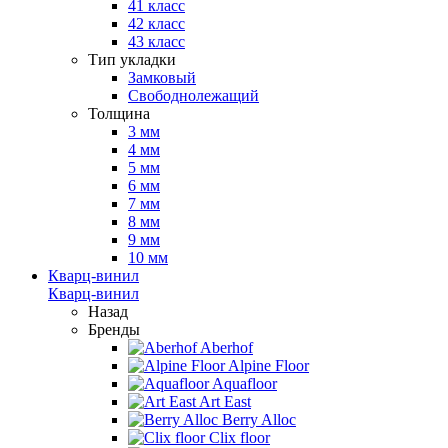
41 класс
42 класс
43 класс
Тип укладки
Замковый
Свободнолежащий
Толщина
3 мм
4 мм
5 мм
6 мм
7 мм
8 мм
9 мм
10 мм
Кварц-винил
Кварц-винил
Назад
Бренды
Aberhof
Alpine Floor
Aquafloor
Art East
Berry Alloc
Clix floor