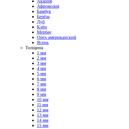
Акация
Афромозия
Бамбук
Берёза
Дуб
Клён
Мербау
Орех американский
Ясень
Толщина
1 мм
2 мм
3 мм
4 мм
5 мм
6 мм
7 мм
8 мм
9 мм
10 мм
11 мм
12 мм
13 мм
14 мм
15 мм