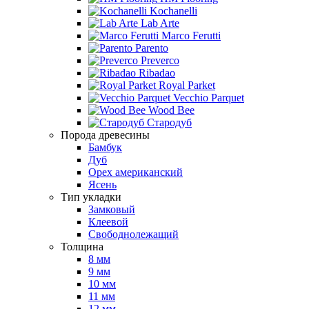
Kochanelli
Lab Arte
Marco Ferutti
Parento
Preverco
Ribadao
Royal Parket
Vecchio Parquet
Wood Bee
Стародуб
Порода древесины
Бамбук
Дуб
Орех американский
Ясень
Тип укладки
Замковый
Клеевой
Свободнолежащий
Толщина
8 мм
9 мм
10 мм
11 мм
12 мм