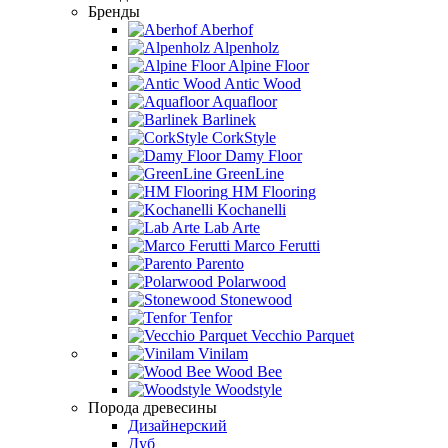
Бренды
Aberhof
Alpenholz
Alpine Floor
Antic Wood
Aquafloor
Barlinek
CorkStyle
Damy Floor
GreenLine
HM Flooring
Kochanelli
Lab Arte
Marco Ferutti
Parento
Polarwood
Stonewood
Tenfor
Vecchio Parquet
Vinilam
Wood Bee
Woodstyle
Порода древесины
Дизайнерский
Дуб