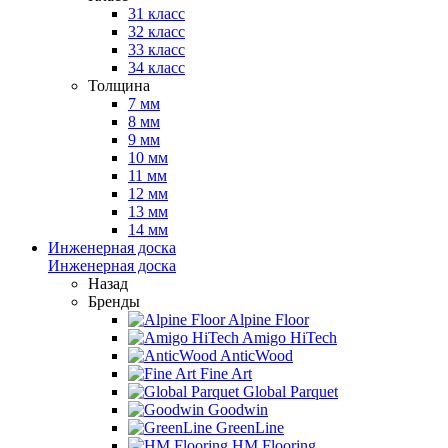
31 класс
32 класс
33 класс
34 класс
Толщина
7 мм
8 мм
9 мм
10 мм
11 мм
12 мм
13 мм
14 мм
Инженерная доска
Инженерная доска
Назад
Бренды
Alpine Floor
Amigo HiTech
AnticWood
Fine Art
Global Parquet
Goodwin
GreenLine
HM Flooring