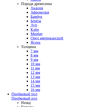
Порода древесины
Акация
Афромозия
Бамбук
Берёза
Дуб
Клён
Мербау
Орех американский
Ясень
Толщина
7 мм
8 мм
9 мм
10 мм
11 мм
12 мм
13 мм
14 мм
15 мм
16 мм
Пробковый пол
Пробковый пол
Назад
Бренды