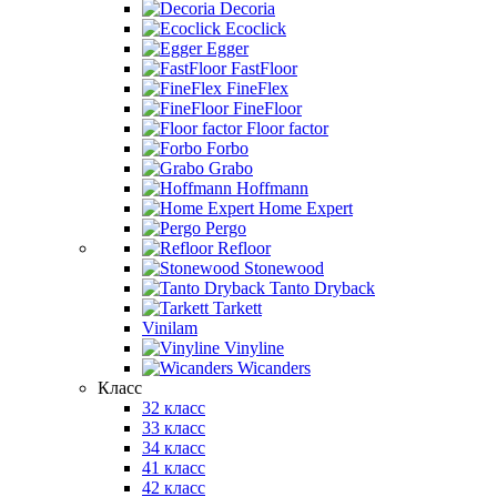
Decoria
Ecoclick
Egger
FastFloor
FineFlex
FineFloor
Floor factor
Forbo
Grabo
Hoffmann
Home Expert
Pergo
Refloor
Stonewood
Tanto Dryback
Tarkett
Vinilam
Vinyline
Wicanders
Класс
32 класс
33 класс
34 класс
41 класс
42 класс