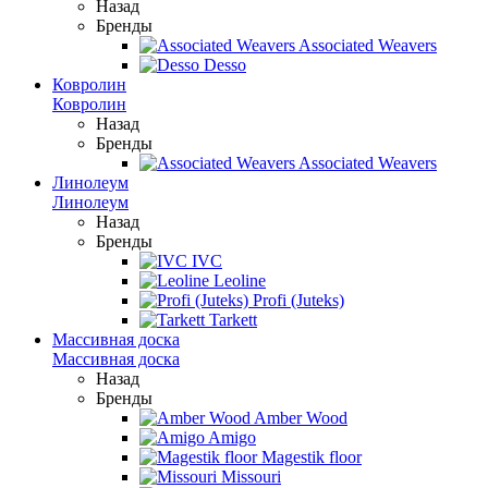
Назад
Бренды
Associated Weavers
Desso
Ковролин
Ковролин
Назад
Бренды
Associated Weavers
Линолеум
Линолеум
Назад
Бренды
IVC
Leoline
Profi (Juteks)
Tarkett
Массивная доска
Массивная доска
Назад
Бренды
Amber Wood
Amigo
Magestik floor
Missouri