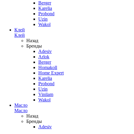
Berger
Karelia
Probond
Uzin
Wakol
Клей
Клей
Назад
Бренды
Adesiv
Arlok
Berger
Homakoll
Home Expert
Karelia
Probond
Uzin
Vinilam
Wakol
Масло
Масло
Назад
Бренды
Adesiv