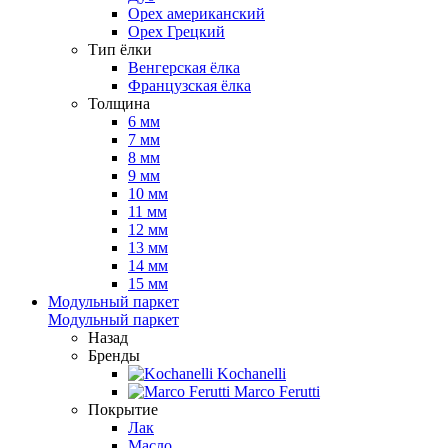
Орех американский
Орех Грецкий
Тип ёлки
Венгерская ёлка
Французская ёлка
Толщина
6 мм
7 мм
8 мм
9 мм
10 мм
11 мм
12 мм
13 мм
14 мм
15 мм
Модульный паркет
Модульный паркет
Назад
Бренды
Kochanelli
Marco Ferutti
Покрытие
Лак
Масло