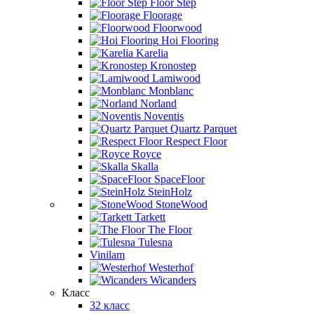
Floor Step
Floorage
Floorwood
Hoi Flooring
Karelia
Kronostep
Lamiwood
Monblanc
Norland
Noventis
Quartz Parquet
Respect Floor
Royce
Skalla
SpaceFloor
SteinHolz
StoneWood
Tarkett
The Floor
Tulesna
Vinilam
Westerhof
Wicanders
Класс
32 класс