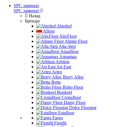
SPC ламинат
SPC ламинат
Назад
Бренды
Aberhof
Afloor
AlixFloor
Alpine Floor
Alta-Step
Aquafloor
Aquamax
Arbiton
Art East
Arteo
Berry Alloc
Betta
Boho Floor
Bonkeel
Cronafloor
Damy Floor
Dolce Flooring
Estafloor
Fargo
Firmfit