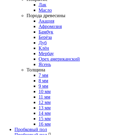
Лак
Масло
Порода древесины
Акация
Афромозия
Бамбук
Берёза
Дуб
Клён
Мербау
Орех американский
Ясень
Толщина
7 мм
8 мм
9 мм
10 мм
11 мм
12 мм
13 мм
14 мм
15 мм
16 мм
Пробковый пол
Пробковый пол