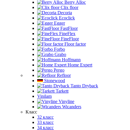
Berry Alloc
Clix floor
Decoria
Ecoclick
Egger
FastFloor
FineFlex
FineFloor
Floor factor
Forbo
Grabo
Hoffmann
Home Expert
Pergo
Refloor
Stonewood
Tanto Dryback
Tarkett
Vinilam
Vinyline
Wicanders
Класс
32 класс
33 класс
34 класс