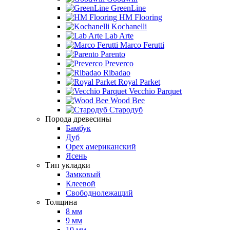
GreenLine
HM Flooring
Kochanelli
Lab Arte
Marco Ferutti
Parento
Preverco
Ribadao
Royal Parket
Vecchio Parquet
Wood Bee
Стародуб
Порода древесины
Бамбук
Дуб
Орех американский
Ясень
Тип укладки
Замковый
Клеевой
Свободнолежащий
Толщина
8 мм
9 мм
10 мм