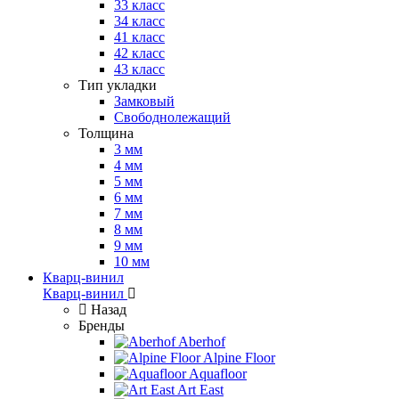
33 класс
34 класс
41 класс
42 класс
43 класс
Тип укладки
Замковый
Свободнолежащий
Толщина
3 мм
4 мм
5 мм
6 мм
7 мм
8 мм
9 мм
10 мм
Кварц-винил
Кварц-винил
Назад
Бренды
Aberhof
Alpine Floor
Aquafloor
Art East