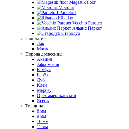
Magestik floor
Missouri
Parketoff
Ribadao
Vecchio Parquet
Альянс Паркет
Стародуб
Покрытие
Лак
Масло
Порода древесины
Акация
Афромозия
Бамбук
Берёза
Дуб
Клён
Мербау
Орех американский
Ясень
Толщина
8 мм
9 мм
10 мм
11 мм