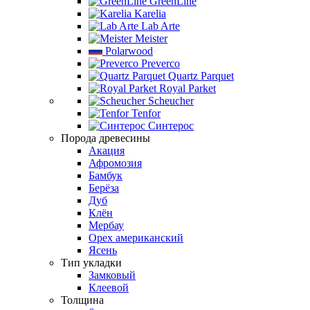
GreenLine
Karelia
Lab Arte
Meister
Polarwood
Preverco
Quartz Parquet
Royal Parket
Scheucher
Tenfor
Синтерос
Порода древесины
Акация
Афромозия
Бамбук
Берёза
Дуб
Клён
Мербау
Орех американский
Ясень
Тип укладки
Замковый
Клеевой
Толщина