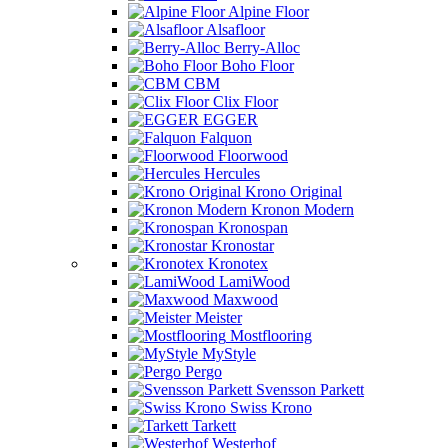
Alpine Floor
Alsafloor
Berry-Alloc
Boho Floor
CBM
Clix Floor
EGGER
Falquon
Floorwood
Hercules
Krono Original
Kronon Modern
Kronospan
Kronostar
Kronotex
LamiWood
Maxwood
Meister
Mostflooring
MyStyle
Pergo
Svensson Parkett
Swiss Krono
Tarkett
Westerhof