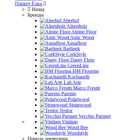
Паркет Ёлка
Назад
Бренды
Aberhof
Alpenholz
Alpine Floor
Antic Wood
Aquafloor
Barlinek
CorkStyle
Damy Floor
GreenLine
HM Flooring
Kochanelli
Lab Arte
Marco Ferutti
Parento
Polarwood
Stonewood
Tenfor
Vecchio Parquet
Vinilam
Wood Bee
Woodstyle
Порода древесины