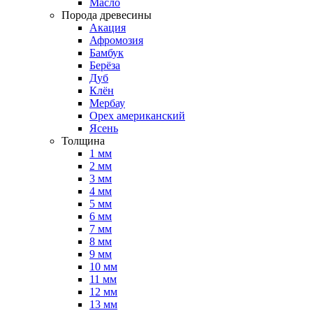
Масло
Порода древесины
Акация
Афромозия
Бамбук
Берёза
Дуб
Клён
Мербау
Орех американский
Ясень
Толщина
1 мм
2 мм
3 мм
4 мм
5 мм
6 мм
7 мм
8 мм
9 мм
10 мм
11 мм
12 мм
13 мм