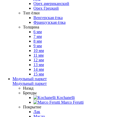
Орех американский
Орех Грецкий
Тип ёлки
Венгерская ёлка
Французская ёлка
Толщина
6 мм
7 мм
8 мм
9 мм
10 мм
11 мм
12 мм
13 мм
14 мм
15 мм
Модульный паркет
Модульный паркет
Назад
Бренды
Kochanelli
Marco Ferutti
Покрытие
Лак
Масло