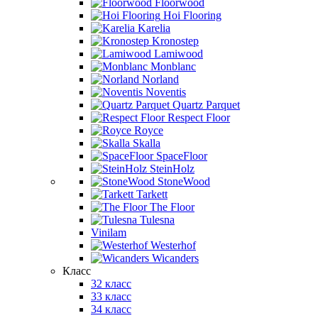
Floorwood
Hoi Flooring
Karelia
Kronostep
Lamiwood
Monblanc
Norland
Noventis
Quartz Parquet
Respect Floor
Royce
Skalla
SpaceFloor
SteinHolz
StoneWood
Tarkett
The Floor
Tulesna
Vinilam
Westerhof
Wicanders
Класс
32 класс
33 класс
34 класс