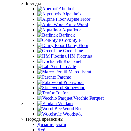
Бренды
Aberhof
Alpenholz
Alpine Floor
Antic Wood
Aquafloor
Barlinek
CorkStyle
Damy Floor
GreenLine
HM Flooring
Kochanelli
Lab Arte
Marco Ferutti
Parento
Polarwood
Stonewood
Tenfor
Vecchio Parquet
Vinilam
Wood Bee
Woodstyle
Порода древесины
Дизайнерский
Дуб