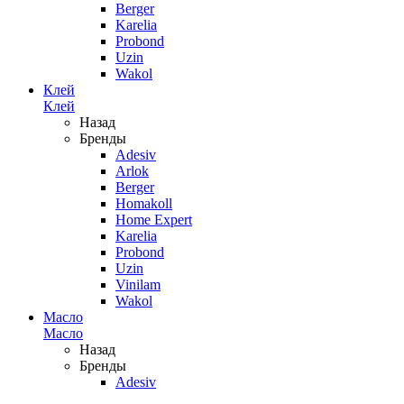
Berger
Karelia
Probond
Uzin
Wakol
Клей
Клей
Назад
Бренды
Adesiv
Arlok
Berger
Homakoll
Home Expert
Karelia
Probond
Uzin
Vinilam
Wakol
Масло
Масло
Назад
Бренды
Adesiv