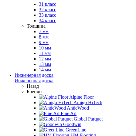
31 класс
32 класс
33 класс
34 класс
Толщина
7 мм
8 мм
9 мм
10 мм
11 мм
12 мм
13 мм
14 мм
Инженерная доска
Инженерная доска
Назад
Бренды
Alpine Floor
Amigo HiTech
AnticWood
Fine Art
Global Parquet
Goodwin
GreenLine
HM Flooring