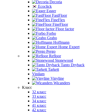
Decoria
Ecoclick
Egger
FastFloor
FineFlex
FineFloor
Floor factor
Forbo
Grabo
Hoffmann
Home Expert
Pergo
Refloor
Stonewood
Tanto Dryback
Tarkett
Vinilam
Vinyline
Wicanders
Класс
32 класс
33 класс
34 класс
41 класс
42 класс