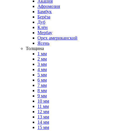
Акация
Афромозия
Бамбук
Берёза
Дуб
Клён
Мербау
Орех американский
Ясень
Толщина
1 мм
2 мм
3 мм
4 мм
5 мм
6 мм
7 мм
8 мм
9 мм
10 мм
11 мм
12 мм
13 мм
14 мм
15 мм