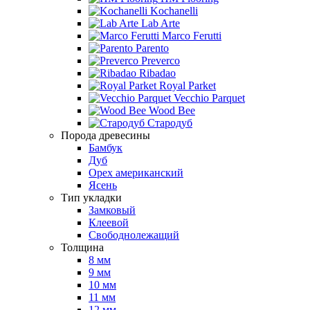
Kochanelli
Lab Arte
Marco Ferutti
Parento
Preverco
Ribadao
Royal Parket
Vecchio Parquet
Wood Bee
Стародуб
Порода древесины
Бамбук
Дуб
Орех американский
Ясень
Тип укладки
Замковый
Клеевой
Свободнолежащий
Толщина
8 мм
9 мм
10 мм
11 мм
12 мм