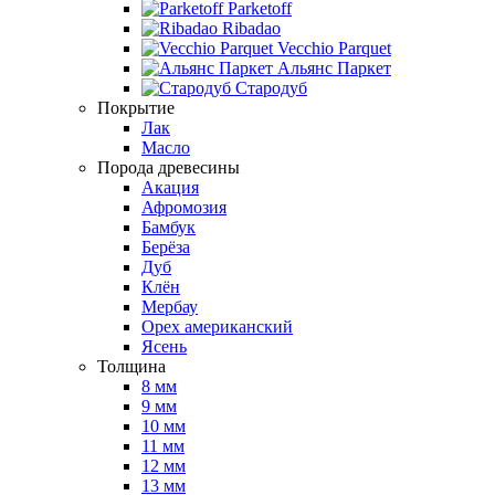
Parketoff
Ribadao
Vecchio Parquet
Альянс Паркет
Стародуб
Покрытие
Лак
Масло
Порода древесины
Акация
Афромозия
Бамбук
Берёза
Дуб
Клён
Мербау
Орех американский
Ясень
Толщина
8 мм
9 мм
10 мм
11 мм
12 мм
13 мм