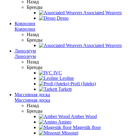
Назад
Бренды
Associated Weavers
Desso
Ковролин
Ковролин
Назад
Бренды
Associated Weavers
Линолеум
Линолеум
Назад
Бренды
IVC
Leoline
Profi (Juteks)
Tarkett
Массивная доска
Массивная доска
Назад
Бренды
Amber Wood
Amigo
Magestik floor
Missouri