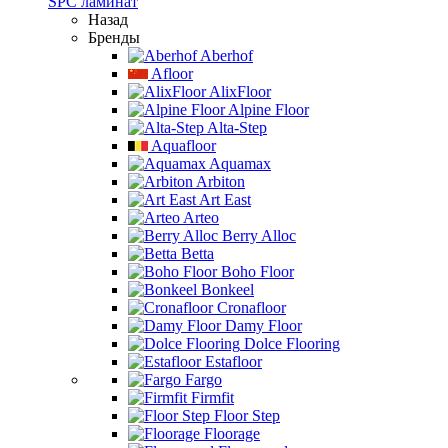
SPC ламинат
Назад
Бренды
Aberhof
Afloor
AlixFloor
Alpine Floor
Alta-Step
Aquafloor
Aquamax
Arbiton
Art East
Arteo
Berry Alloc
Betta
Boho Floor
Bonkeel
Cronafloor
Damy Floor
Dolce Flooring
Estafloor
Fargo
Firmfit
Floor Step
Floorage