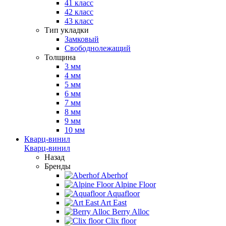
41 класс
42 класс
43 класс
Тип укладки
Замковый
Свободнолежащий
Толщина
3 мм
4 мм
5 мм
6 мм
7 мм
8 мм
9 мм
10 мм
Кварц-винил
Кварц-винил
Назад
Бренды
Aberhof
Alpine Floor
Aquafloor
Art East
Berry Alloc
Clix floor