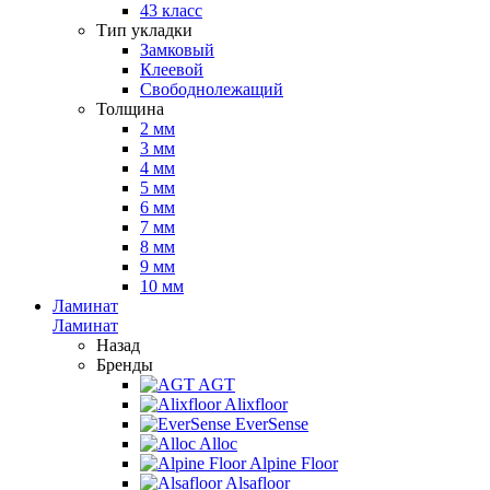
43 класс
Тип укладки
Замковый
Клеевой
Свободнолежащий
Толщина
2 мм
3 мм
4 мм
5 мм
6 мм
7 мм
8 мм
9 мм
10 мм
Ламинат
Ламинат
Назад
Бренды
AGT
Alixfloor
EverSense
Alloc
Alpine Floor
Alsafloor