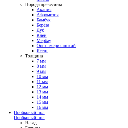
Порода древесины
Акация
Афромозия
Бамбук
Берёза
Дуб
Клён
Мербау
Орех американский
Ясень
Толщина
7 мм
8 мм
9 мм
10 мм
11 мм
12 мм
13 мм
14 мм
15 мм
16 мм
Пробковый пол
Пробковый пол
Назад
Бренды