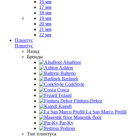
16 мм
17 мм
18 мм
19 мм
20 мм
21 мм
22 мм
Плинтус
Плинтус
Назад
Бренды
Alsafloor
Ashton
Balterio
Barlinek
CorkStyle
Cosca
Fezard
Finitura Dekor
Kaindl
La San Marco Profili
Magestik floor
Par-Ky
Pedross
Тип плинтуса