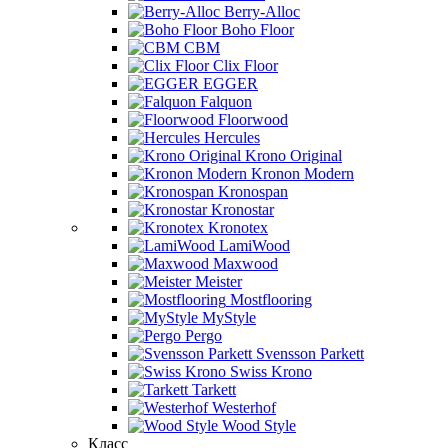
Berry-Alloc
Boho Floor
CBM
Clix Floor
EGGER
Falquon
Floorwood
Hercules
Krono Original
Kronon Modern
Kronospan
Kronostar
Kronotex
LamiWood
Maxwood
Meister
Mostflooring
MyStyle
Pergo
Svensson Parkett
Swiss Krono
Tarkett
Westerhof
Wood Style
Класс