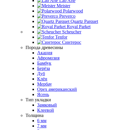
Lab Arte
Meister
Polarwood
Preverco
Quartz Parquet
Royal Parket
Scheucher
Tenfor
Синтерос
Порода древесины
Акация
Афромозия
Бамбук
Берёза
Дуб
Клён
Мербау
Орех американский
Ясень
Тип укладки
Замковый
Клеевой
Толщина
6 мм
7 мм