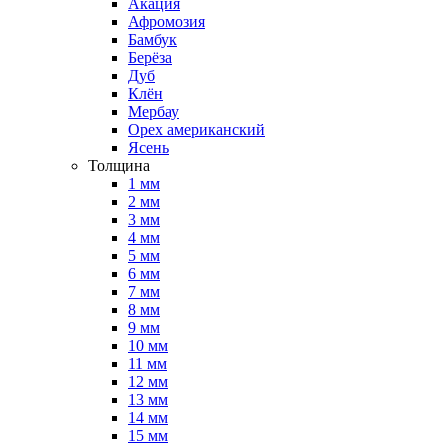
Акация
Афромозия
Бамбук
Берёза
Дуб
Клён
Мербау
Орех американский
Ясень
Толщина
1 мм
2 мм
3 мм
4 мм
5 мм
6 мм
7 мм
8 мм
9 мм
10 мм
11 мм
12 мм
13 мм
14 мм
15 мм