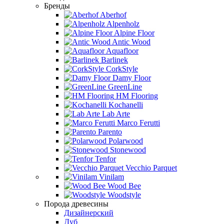
Бренды
Aberhof
Alpenholz
Alpine Floor
Antic Wood
Aquafloor
Barlinek
CorkStyle
Damy Floor
GreenLine
HM Flooring
Kochanelli
Lab Arte
Marco Ferutti
Parento
Polarwood
Stonewood
Tenfor
Vecchio Parquet
Vinilam
Wood Bee
Woodstyle
Порода древесины
Дизайнерский
Дуб