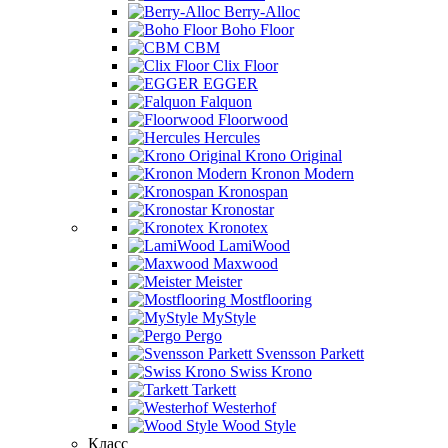
Berry-Alloc
Boho Floor
CBM
Clix Floor
EGGER
Falquon
Floorwood
Hercules
Krono Original
Kronon Modern
Kronospan
Kronostar
Kronotex
LamiWood
Maxwood
Meister
Mostflooring
MyStyle
Pergo
Svensson Parkett
Swiss Krono
Tarkett
Westerhof
Wood Style
Класс