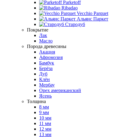
Parketoff
Ribadao
Vecchio Parquet
Альянс Паркет
Стародуб
Покрытие
Лак
Масло
Порода древесины
Акация
Афромозия
Бамбук
Берёза
Дуб
Клён
Мербау
Орех американский
Ясень
Толщина
8 мм
9 мм
10 мм
11 мм
12 мм
13 мм