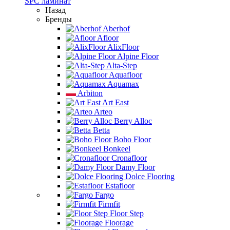
SPC ламинат
Назад
Бренды
Aberhof
Afloor
AlixFloor
Alpine Floor
Alta-Step
Aquafloor
Aquamax
Arbiton
Art East
Arteo
Berry Alloc
Betta
Boho Floor
Bonkeel
Cronafloor
Damy Floor
Dolce Flooring
Estafloor
Fargo
Firmfit
Floor Step
Floorage