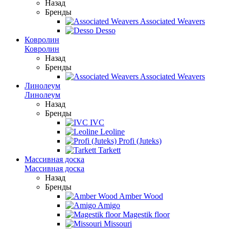
Назад
Бренды
Associated Weavers
Desso
Ковролин
Ковролин
Назад
Бренды
Associated Weavers
Линолеум
Линолеум
Назад
Бренды
IVC
Leoline
Profi (Juteks)
Tarkett
Массивная доска
Массивная доска
Назад
Бренды
Amber Wood
Amigo
Magestik floor
Missouri