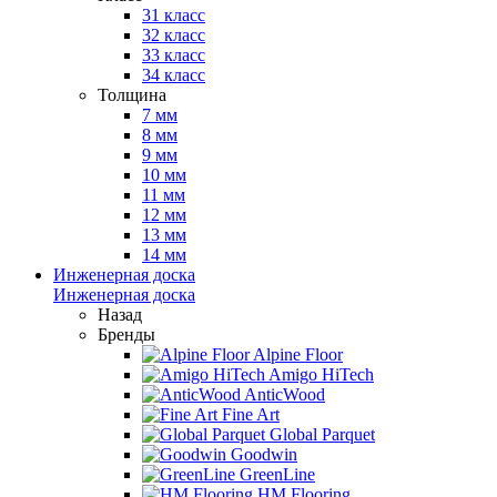
31 класс
32 класс
33 класс
34 класс
Толщина
7 мм
8 мм
9 мм
10 мм
11 мм
12 мм
13 мм
14 мм
Инженерная доска
Инженерная доска
Назад
Бренды
Alpine Floor
Amigo HiTech
AnticWood
Fine Art
Global Parquet
Goodwin
GreenLine
HM Flooring