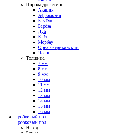
Порода древесины
Акация
Афромозия
Бамбук
Берёза
Дуб
Клён
Мербау
Орех американский
Ясень
Толщина
7 мм
8 мм
9 мм
10 мм
11 мм
12 мм
13 мм
14 мм
15 мм
16 мм
Пробковый пол
Пробковый пол
Назад
Бренды