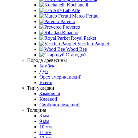
Kochanelli
Lab Arte
Marco Ferutti
Parento
Preverco
Ribadao
Royal Parket
Vecchio Parquet
Wood Bee
Стародуб
Порода древесины
Бамбук
Дуб
Орех американский
Ясень
Тип укладки
Замковый
Клеевой
Свободнолежащий
Толщина
8 мм
9 мм
10 мм
11 мм
12 мм