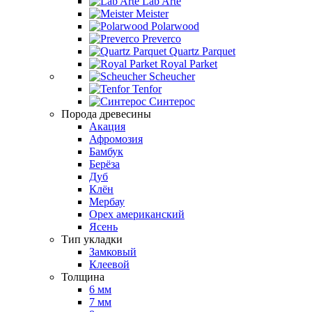
Lab Arte
Meister
Polarwood
Preverco
Quartz Parquet
Royal Parket
Scheucher
Tenfor
Синтерос
Порода древесины
Акация
Афромозия
Бамбук
Берёза
Дуб
Клён
Мербау
Орех американский
Ясень
Тип укладки
Замковый
Клеевой
Толщина
6 мм
7 мм