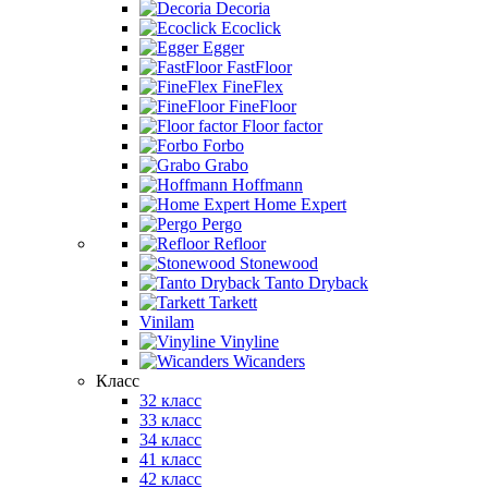
Decoria
Ecoclick
Egger
FastFloor
FineFlex
FineFloor
Floor factor
Forbo
Grabo
Hoffmann
Home Expert
Pergo
Refloor
Stonewood
Tanto Dryback
Tarkett
Vinilam
Vinyline
Wicanders
Класс
32 класс
33 класс
34 класс
41 класс
42 класс