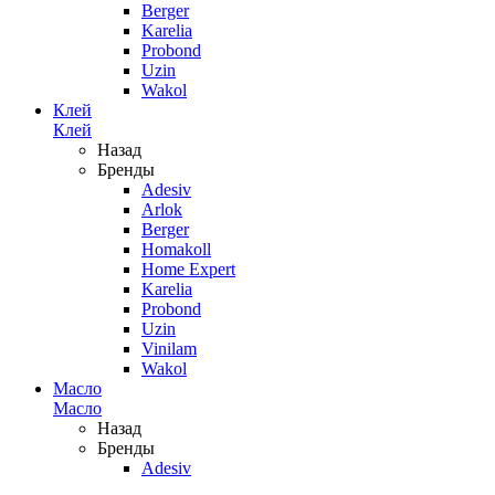
Berger
Karelia
Probond
Uzin
Wakol
Клей
Клей
Назад
Бренды
Adesiv
Arlok
Berger
Homakoll
Home Expert
Karelia
Probond
Uzin
Vinilam
Wakol
Масло
Масло
Назад
Бренды
Adesiv