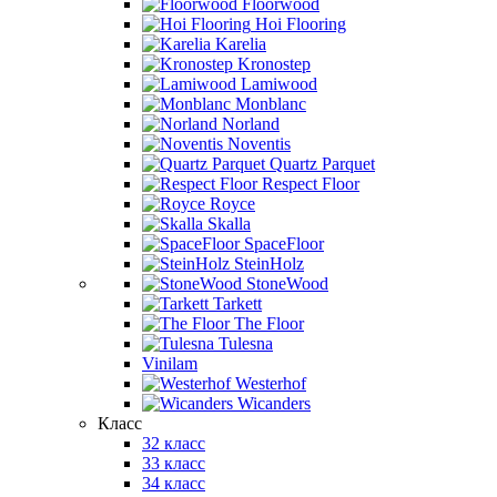
Floorwood
Hoi Flooring
Karelia
Kronostep
Lamiwood
Monblanc
Norland
Noventis
Quartz Parquet
Respect Floor
Royce
Skalla
SpaceFloor
SteinHolz
StoneWood
Tarkett
The Floor
Tulesna
Vinilam
Westerhof
Wicanders
Класс
32 класс
33 класс
34 класс