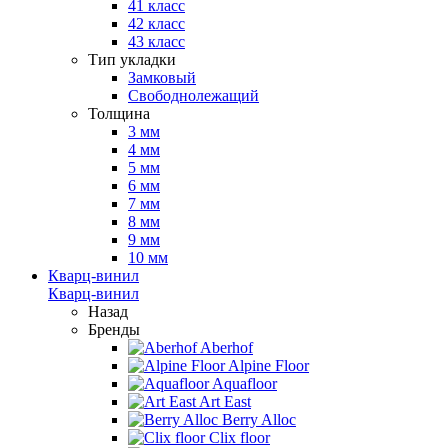
41 класс
42 класс
43 класс
Тип укладки
Замковый
Свободнолежащий
Толщина
3 мм
4 мм
5 мм
6 мм
7 мм
8 мм
9 мм
10 мм
Кварц-винил
Кварц-винил
Назад
Бренды
Aberhof
Alpine Floor
Aquafloor
Art East
Berry Alloc
Clix floor