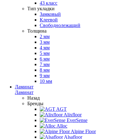
43 класс
Тип укладки
Замковый
Клеевой
Свободнолежащий
Толщина
2 мм
3 мм
4 мм
5 мм
6 мм
7 мм
8 мм
9 мм
10 мм
Ламинат
Ламинат
Назад
Бренды
AGT
Alixfloor
EverSense
Alloc
Alpine Floor
Alsafloor