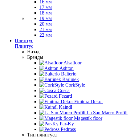
16 мм
17 мм
18 мм
19 мм
20 мм
21 мм
22 мм
Плинтус
Плинтус
Назад
Бренды
Alsafloor
Ashton
Balterio
Barlinek
CorkStyle
Cosca
Fezard
Finitura Dekor
Kaindl
La San Marco Profili
Magestik floor
Par-Ky
Pedross
Тип плинтуса