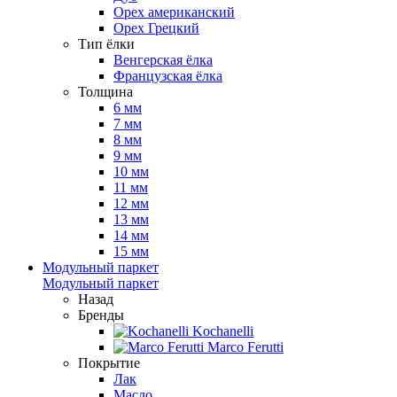
Орех американский
Орех Грецкий
Тип ёлки
Венгерская ёлка
Французская ёлка
Толщина
6 мм
7 мм
8 мм
9 мм
10 мм
11 мм
12 мм
13 мм
14 мм
15 мм
Модульный паркет
Модульный паркет
Назад
Бренды
Kochanelli
Marco Ferutti
Покрытие
Лак
Масло