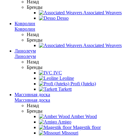
Назад
Бренды
Associated Weavers
Desso
Ковролин
Ковролин
Назад
Бренды
Associated Weavers
Линолеум
Линолеум
Назад
Бренды
IVC
Leoline
Profi (Juteks)
Tarkett
Массивная доска
Массивная доска
Назад
Бренды
Amber Wood
Amigo
Magestik floor
Missouri