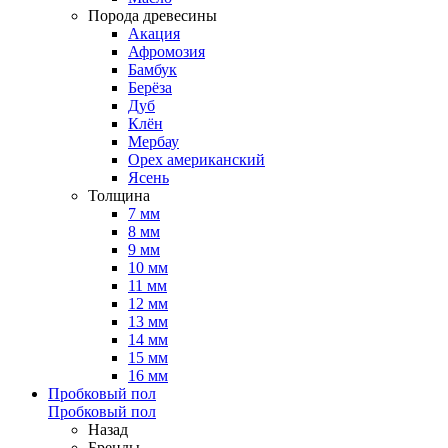
Порода древесины
Акация
Афромозия
Бамбук
Берёза
Дуб
Клён
Мербау
Орех американский
Ясень
Толщина
7 мм
8 мм
9 мм
10 мм
11 мм
12 мм
13 мм
14 мм
15 мм
16 мм
Пробковый пол
Пробковый пол
Назад
Бренды