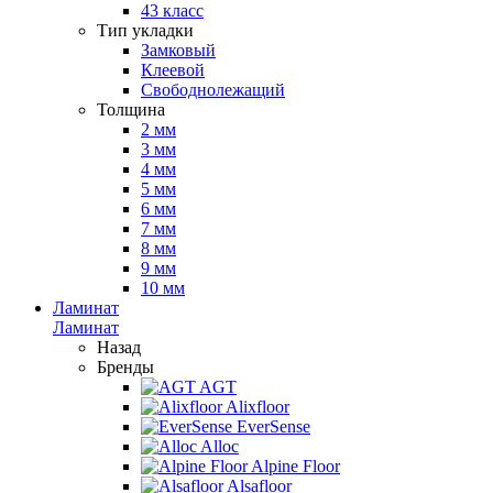
43 класс
Тип укладки
Замковый
Клеевой
Свободнолежащий
Толщина
2 мм
3 мм
4 мм
5 мм
6 мм
7 мм
8 мм
9 мм
10 мм
Ламинат
Ламинат
Назад
Бренды
AGT
Alixfloor
EverSense
Alloc
Alpine Floor
Alsafloor