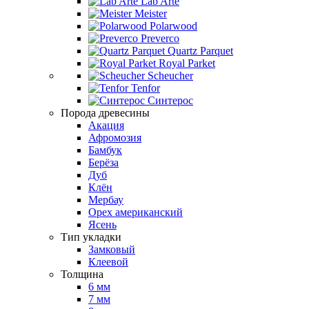
Lab Arte
Meister
Polarwood
Preverco
Quartz Parquet
Royal Parket
Scheucher
Tenfor
Синтерос
Порода древесины
Акация
Афромозия
Бамбук
Берёза
Дуб
Клён
Мербау
Орех американский
Ясень
Тип укладки
Замковый
Клеевой
Толщина
6 мм
7 мм