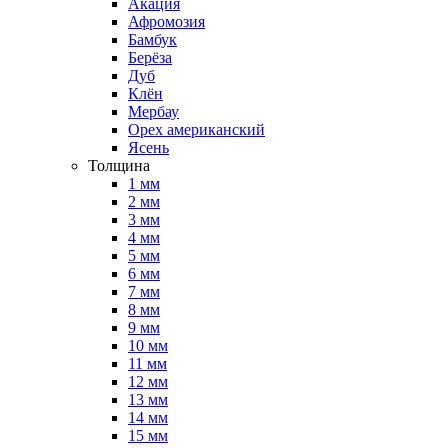
Акация
Афромозия
Бамбук
Берёза
Дуб
Клён
Мербау
Орех американский
Ясень
Толщина
1 мм
2 мм
3 мм
4 мм
5 мм
6 мм
7 мм
8 мм
9 мм
10 мм
11 мм
12 мм
13 мм
14 мм
15 мм