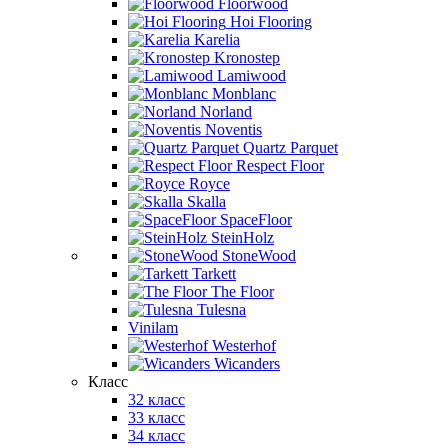
Floorwood
Hoi Flooring
Karelia
Kronostep
Lamiwood
Monblanc
Norland
Noventis
Quartz Parquet
Respect Floor
Royce
Skalla
SpaceFloor
SteinHolz
StoneWood
Tarkett
The Floor
Tulesna
Vinilam
Westerhof
Wicanders
Класс
32 класс
33 класс
34 класс