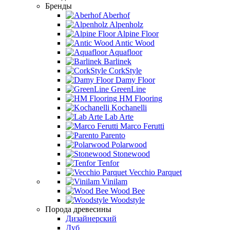
Бренды
Aberhof
Alpenholz
Alpine Floor
Antic Wood
Aquafloor
Barlinek
CorkStyle
Damy Floor
GreenLine
HM Flooring
Kochanelli
Lab Arte
Marco Ferutti
Parento
Polarwood
Stonewood
Tenfor
Vecchio Parquet
Vinilam
Wood Bee
Woodstyle
Порода древесины
Дизайнерский
Дуб