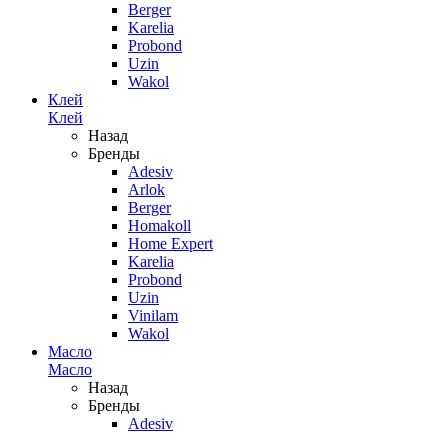
Berger
Karelia
Probond
Uzin
Wakol
Клей
Клей
Назад
Бренды
Adesiv
Arlok
Berger
Homakoll
Home Expert
Karelia
Probond
Uzin
Vinilam
Wakol
Масло
Масло
Назад
Бренды
Adesiv