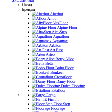
SPC ламинат
Назад
Бренды
Aberhof
Afloor
AlixFloor
Alpine Floor
Alta-Step
Aquafloor
Aquamax
Arbiton
Art East
Arteo
Berry Alloc
Betta
Boho Floor
Bonkeel
Cronafloor
Damy Floor
Dolce Flooring
Estafloor
Fargo
Firmfit
Floor Step
Floorage