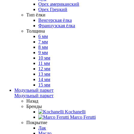
Орех американский
Орех Грецкий
Тип ёлки
Венгерская ёлка
Французская ёлка
Толщина
6 мм
7 мм
8 мм
9 мм
10 мм
11 мм
12 мм
13 мм
14 мм
15 мм
Модульный паркет
Модульный паркет
Назад
Бренды
Kochanelli
Marco Ferutti
Покрытие
Лак
Масло