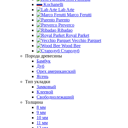
Kochanelli
Lab Arte
Marco Ferutti
Parento
Preverco
Ribadao
Royal Parket
Vecchio Parquet
Wood Bee
Стародуб
Порода древесины
Бамбук
Дуб
Орех американский
Ясень
Тип укладки
Замковый
Клеевой
Свободнолежащий
Толщина
8 мм
9 мм
10 мм
11 мм
12 мм