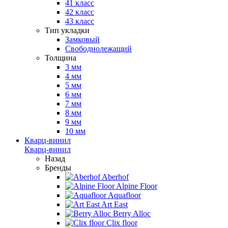
41 класс
42 класс
43 класс
Тип укладки
Замковый
Свободнолежащий
Толщина
3 мм
4 мм
5 мм
6 мм
7 мм
8 мм
9 мм
10 мм
Кварц-винил
Кварц-винил
Назад
Бренды
Aberhof
Alpine Floor
Aquafloor
Art East
Berry Alloc
Clix floor