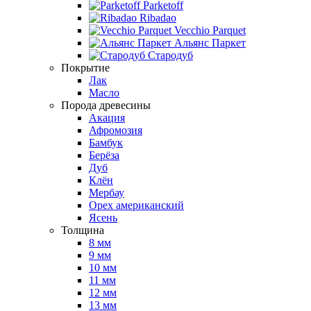
Parketoff
Ribadao
Vecchio Parquet
Альянс Паркет
Стародуб
Покрытие
Лак
Масло
Порода древесины
Акация
Афромозия
Бамбук
Берёза
Дуб
Клён
Мербау
Орех американский
Ясень
Толщина
8 мм
9 мм
10 мм
11 мм
12 мм
13 мм