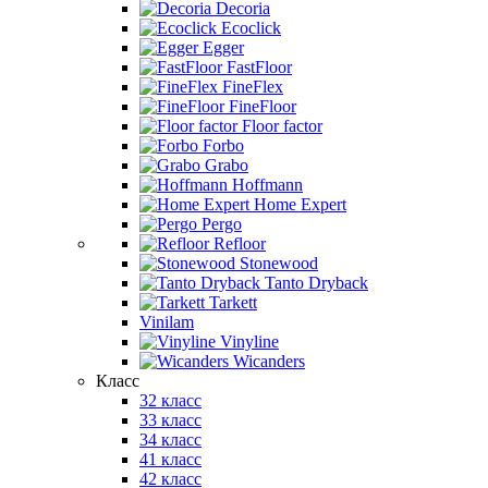
Decoria
Ecoclick
Egger
FastFloor
FineFlex
FineFloor
Floor factor
Forbo
Grabo
Hoffmann
Home Expert
Pergo
Refloor
Stonewood
Tanto Dryback
Tarkett
Vinilam
Vinyline
Wicanders
Класс
32 класс
33 класс
34 класс
41 класс
42 класс