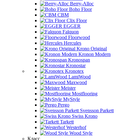
Berry-Alloc
Boho Floor
CBM
Clix Floor
EGGER
Falquon
Floorwood
Hercules
Krono Original
Kronon Modern
Kronospan
Kronostar
Kronotex
LamiWood
Maxwood
Meister
Mostflooring
MyStyle
Pergo
Svensson Parkett
Swiss Krono
Tarkett
Westerhof
Wood Style
Класс