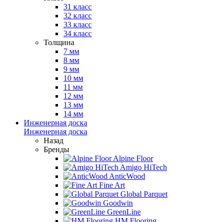
31 класс
32 класс
33 класс
34 класс
Толщина
7 мм
8 мм
9 мм
10 мм
11 мм
12 мм
13 мм
14 мм
Инженерная доска
Инженерная доска
Назад
Бренды
Alpine Floor
Amigo HiTech
AnticWood
Fine Art
Global Parquet
Goodwin
GreenLine
HM Flooring