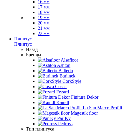
16 мм
17 мм
18 мм
19 мм
20 мм
21 мм
22 мм
Плинтус
Плинтус
Назад
Бренды
Alsafloor
Ashton
Balterio
Barlinek
CorkStyle
Cosca
Fezard
Finitura Dekor
Kaindl
La San Marco Profili
Magestik floor
Par-Ky
Pedross
Тип плинтуса