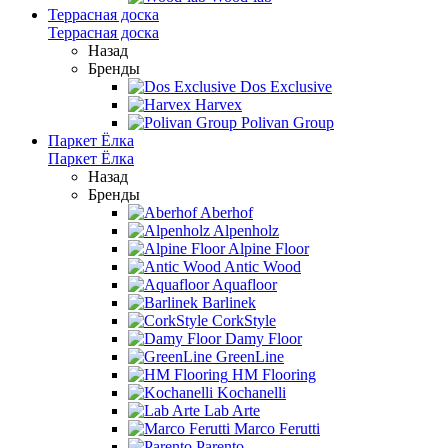
Террасная доска
Террасная доска
Назад
Бренды
Dos Exclusive
Harvex
Polivan Group
Паркет Ёлка
Паркет Ёлка
Назад
Бренды
Aberhof
Alpenholz
Alpine Floor
Antic Wood
Aquafloor
Barlinek
CorkStyle
Damy Floor
GreenLine
HM Flooring
Kochanelli
Lab Arte
Marco Ferutti
Parento