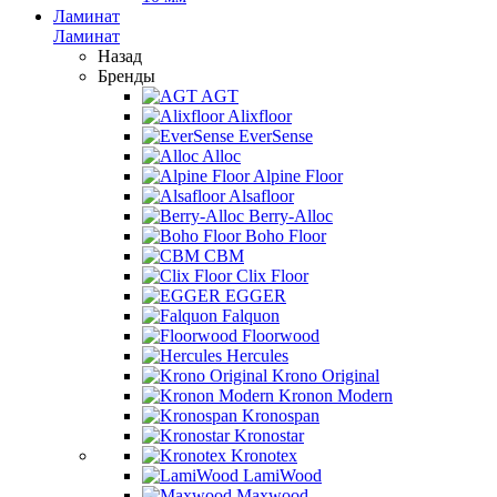
Ламинат
Ламинат
Назад
Бренды
AGT
Alixfloor
EverSense
Alloc
Alpine Floor
Alsafloor
Berry-Alloc
Boho Floor
CBM
Clix Floor
EGGER
Falquon
Floorwood
Hercules
Krono Original
Kronon Modern
Kronospan
Kronostar
Kronotex
LamiWood
Maxwood