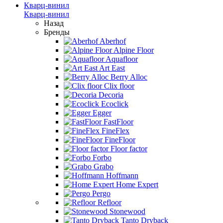
Кварц-винил
Кварц-винил
Назад
Бренды
Aberhof
Alpine Floor
Aquafloor
Art East
Berry Alloc
Clix floor
Decoria
Ecoclick
Egger
FastFloor
FineFlex
FineFloor
Floor factor
Forbo
Grabo
Hoffmann
Home Expert
Pergo
Refloor
Stonewood
Tanto Dryback