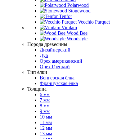
Polarwood
Stonewood
Tenfor
Vecchio Parquet
Vinilam
Wood Bee
Woodstyle
Порода древесины
Дизайнерский
Дуб
Орех американский
Орех Грецкий
Тип ёлки
Венгерская ёлка
Французская ёлка
Толщина
6 мм
7 мм
8 мм
9 мм
10 мм
11 мм
12 мм
13 мм