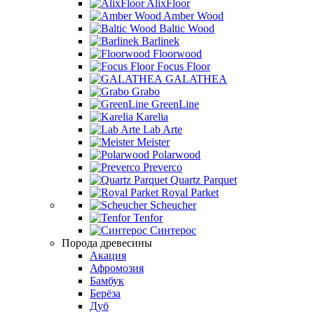
AlixFloor
Amber Wood
Baltic Wood
Barlinek
Floorwood
Focus Floor
GALATHEA
Grabo
GreenLine
Karelia
Lab Arte
Meister
Polarwood
Preverco
Quartz Parquet
Royal Parket
Scheucher
Tenfor
Синтерос
Порода древесины
Акация
Афромозия
Бамбук
Берёза
Дуб