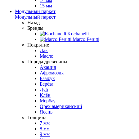
14 мм
15 мм
Модульный паркет
Модульный паркет
Назад
Бренды
Kochanelli
Marco Ferutti
Покрытие
Лак
Масло
Порода древесины
Акация
Афромозия
Бамбук
Берёза
Дуб
Клён
Мербау
Орех американский
Ясень
Толщина
7 мм
8 мм
9 мм