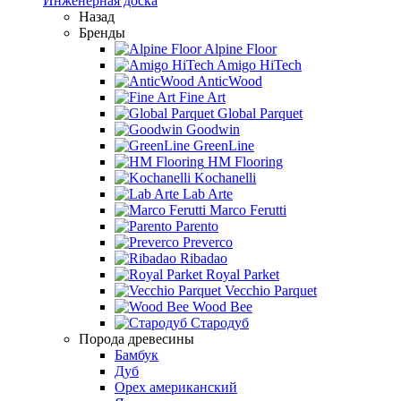
Инженерная доска
Назад
Бренды
Alpine Floor
Amigo HiTech
AnticWood
Fine Art
Global Parquet
Goodwin
GreenLine
HM Flooring
Kochanelli
Lab Arte
Marco Ferutti
Parento
Preverco
Ribadao
Royal Parket
Vecchio Parquet
Wood Bee
Стародуб
Порода древесины
Бамбук
Дуб
Орех американский