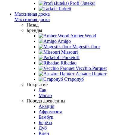
Profi (Juteks)
Tarkett
Массивная доска
Массивная доска
Назад
Бренды
Amber Wood
Amigo
Magestik floor
Missouri
Parketoff
Ribadao
Vecchio Parquet
Альянс Паркет
Стародуб
Покрытие
Лак
Масло
Порода древесины
Акация
Афромозия
Бамбук
Берёза
Дуб
Клён