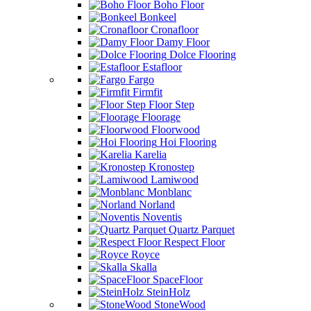
Boho Floor
Bonkeel
Cronafloor
Damy Floor
Dolce Flooring
Estafloor
Fargo
Firmfit
Floor Step
Floorage
Floorwood
Hoi Flooring
Karelia
Kronostep
Lamiwood
Monblanc
Norland
Noventis
Quartz Parquet
Respect Floor
Royce
Skalla
SpaceFloor
SteinHolz
StoneWood