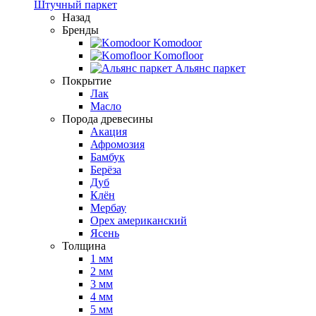
Штучный паркет
Назад
Бренды
Komodoor
Komofloor
Альянс паркет
Покрытие
Лак
Масло
Порода древесины
Акация
Афромозия
Бамбук
Берёза
Дуб
Клён
Мербау
Орех американский
Ясень
Толщина
1 мм
2 мм
3 мм
4 мм
5 мм