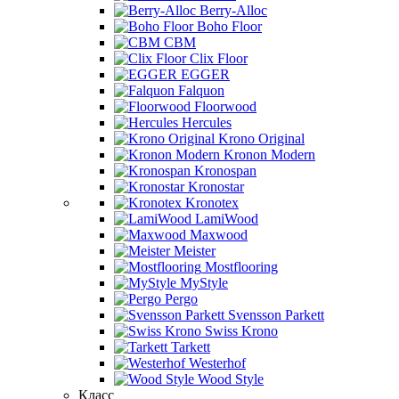
Berry-Alloc
Boho Floor
CBM
Clix Floor
EGGER
Falquon
Floorwood
Hercules
Krono Original
Kronon Modern
Kronospan
Kronostar
Kronotex
LamiWood
Maxwood
Meister
Mostflooring
MyStyle
Pergo
Svensson Parkett
Swiss Krono
Tarkett
Westerhof
Wood Style
Класс