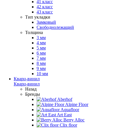
41 класс
42 класс
43 класс
Тип укладки
Замковый
Свободнолежащий
Толщина
3 мм
4 мм
5 мм
6 мм
7 мм
8 мм
9 мм
10 мм
Кварц-винил
Кварц-винил
Назад
Бренды
Aberhof
Alpine Floor
Aquafloor
Art East
Berry Alloc
Clix floor