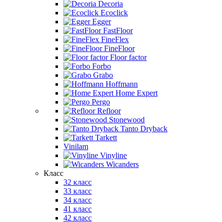
Decoria
Ecoclick
Egger
FastFloor
FineFlex
FineFloor
Floor factor
Forbo
Grabo
Hoffmann
Home Expert
Pergo
Refloor
Stonewood
Tanto Dryback
Tarkett
Vinilam
Vinyline
Wicanders
Класс
32 класс
33 класс
34 класс
41 класс
42 класс