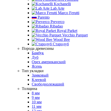
Kochanelli
Lab Arte
Marco Ferutti
Parento
Preverco
Ribadao
Royal Parket
Vecchio Parquet
Wood Bee
Стародуб
Порода древесины
Бамбук
Дуб
Орех американский
Ясень
Тип укладки
Замковый
Клеевой
Свободнолежащий
Толщина
8 мм
9 мм
10 мм
11 мм
12 мм