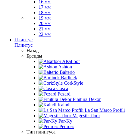
16 мм
17 мм
18 мм
19 мм
20 мм
21 мм
22 мм
Плинтус
Плинтус
Назад
Бренды
Alsafloor
Ashton
Balterio
Barlinek
CorkStyle
Cosca
Fezard
Finitura Dekor
Kaindl
La San Marco Profili
Magestik floor
Par-Ky
Pedross
Тип плинтуса