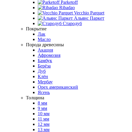
Parketoff
Ribadao
Vecchio Parquet
Альянс Паркет
Стародуб
Покрытие
Лак
Масло
Порода древесины
Акация
Афромозия
Бамбук
Берёза
Дуб
Клён
Мербау
Орех американский
Ясень
Толщина
8 мм
9 мм
10 мм
11 мм
12 мм
13 мм