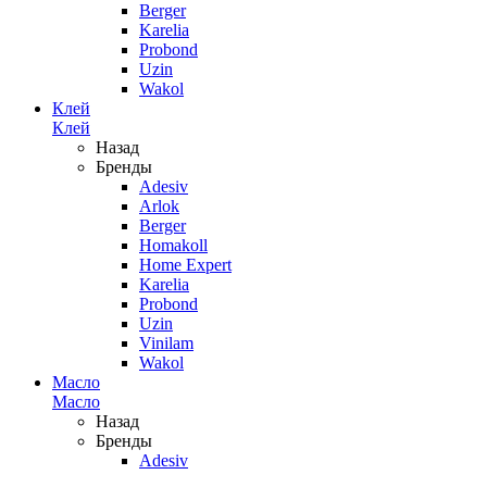
Berger
Karelia
Probond
Uzin
Wakol
Клей
Клей
Назад
Бренды
Adesiv
Arlok
Berger
Homakoll
Home Expert
Karelia
Probond
Uzin
Vinilam
Wakol
Масло
Масло
Назад
Бренды
Adesiv