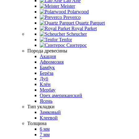
Lab Arte
Meister
Polarwood
Preverco
Quartz Parquet
Royal Parket
Scheucher
Tenfor
Синтерос
Порода древесины
Акация
Афромозия
Бамбук
Берёза
Дуб
Клён
Мербау
Орех американский
Ясень
Тип укладки
Замковый
Клеевой
Толщина
6 мм
7 мм