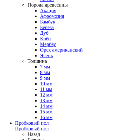
Порода древесины
Акация
Афромозия
Бамбук
Берёза
Дуб
Клён
Мербау
Орех американский
Ясень
Толщина
7 мм
8 мм
9 мм
10 мм
11 мм
12 мм
13 мм
14 мм
15 мм
16 мм
Пробковый пол
Пробковый пол
Назад
Бренды