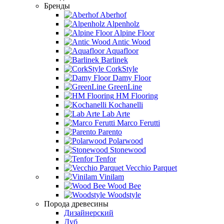
Бренды
Aberhof
Alpenholz
Alpine Floor
Antic Wood
Aquafloor
Barlinek
CorkStyle
Damy Floor
GreenLine
HM Flooring
Kochanelli
Lab Arte
Marco Ferutti
Parento
Polarwood
Stonewood
Tenfor
Vecchio Parquet
Vinilam
Wood Bee
Woodstyle
Порода древесины
Дизайнерский
Дуб