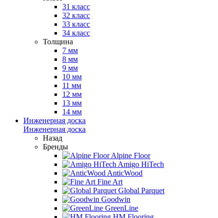
31 класс
32 класс
33 класс
34 класс
Толщина
7 мм
8 мм
9 мм
10 мм
11 мм
12 мм
13 мм
14 мм
Инженерная доска
Инженерная доска
Назад
Бренды
Alpine Floor
Amigo HiTech
AnticWood
Fine Art
Global Parquet
Goodwin
GreenLine
HM Flooring