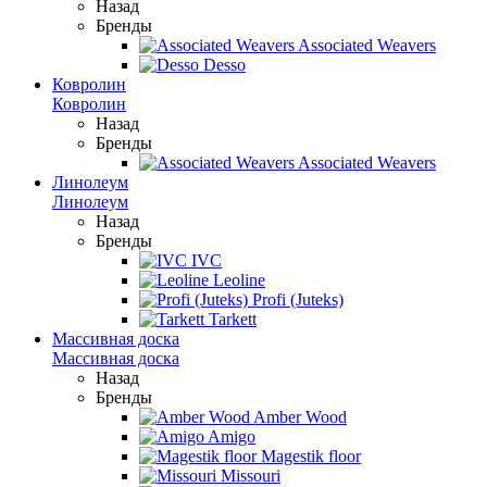
Назад
Бренды
Associated Weavers
Desso
Ковролин
Ковролин
Назад
Бренды
Associated Weavers
Линолеум
Линолеум
Назад
Бренды
IVC
Leoline
Profi (Juteks)
Tarkett
Массивная доска
Массивная доска
Назад
Бренды
Amber Wood
Amigo
Magestik floor
Missouri