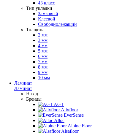
43 класс
Тип укладки
Замковый
Клеевой
Свободнолежащий
Толщина
2 мм
3 мм
4 мм
5 мм
6 мм
7 мм
8 мм
9 мм
10 мм
Ламинат
Ламинат
Назад
Бренды
AGT
Alixfloor
EverSense
Alloc
Alpine Floor
Alsafloor