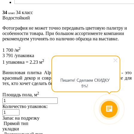
34
34 класс
класс
Водостойкий
Фотография не может точно передавать цветовую палитру и
особенности товара. При большом ассортименте компании
рекомендуем уточнять по наличию образца на выставке.
2
1 700
/м
3 791
/упаковка
2
1 упаковка = 2.23 м
Виниловая плитка Alpine Floor Дейнтри ECO 11-1201 - это
красивый декор и современное, инновационное решение для
Пишите! Сделаем СКИДКУ
тех, кто хочет сделать быстрый ремонт....
подробнее
5%!
2
Площадь пола, м
Количество упаковок:
Запас на подрезку
Прямой тип
укладки