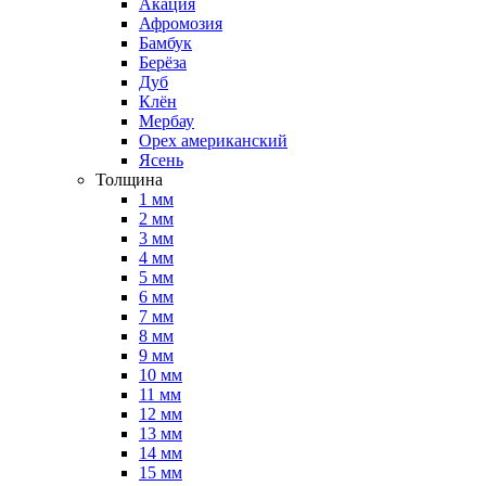
Акация
Афромозия
Бамбук
Берёза
Дуб
Клён
Мербау
Орех американский
Ясень
Толщина
1 мм
2 мм
3 мм
4 мм
5 мм
6 мм
7 мм
8 мм
9 мм
10 мм
11 мм
12 мм
13 мм
14 мм
15 мм