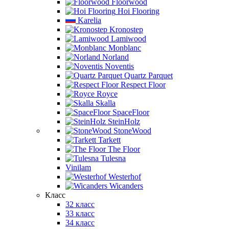
Floorwood
Hoi Flooring
Karelia
Kronostep
Lamiwood
Monblanc
Norland
Noventis
Quartz Parquet
Respect Floor
Royce
Skalla
SpaceFloor
SteinHolz
StoneWood
Tarkett
The Floor
Tulesna
Vinilam
Westerhof
Wicanders
Класс
32 класс
33 класс
34 класс