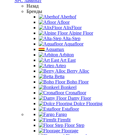
SPC ламинат
Назад
Бренды
Aberhof
Afloor
AlixFloor
Alpine Floor
Alta-Step
Aquafloor
Aquamax
Arbiton
Art East
Arteo
Berry Alloc
Betta
Boho Floor
Bonkeel
Cronafloor
Damy Floor
Dolce Flooring
Estafloor
Fargo
Firmfit
Floor Step
Floorage