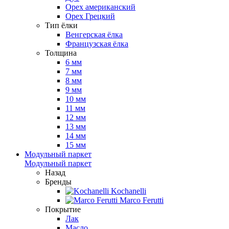
Орех американский
Орех Грецкий
Тип ёлки
Венгерская ёлка
Французская ёлка
Толщина
6 мм
7 мм
8 мм
9 мм
10 мм
11 мм
12 мм
13 мм
14 мм
15 мм
Модульный паркет
Модульный паркет
Назад
Бренды
Kochanelli
Marco Ferutti
Покрытие
Лак
Масло