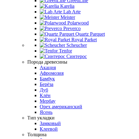
GreenLine
Karelia
Lab Arte
Meister
Polarwood
Preverco
Quartz Parquet
Royal Parket
Scheucher
Tenfor
Синтерос
Порода древесины
Акация
Афромозия
Бамбук
Берёза
Дуб
Клён
Мербау
Орех американский
Ясень
Тип укладки
Замковый
Клеевой
Толщина