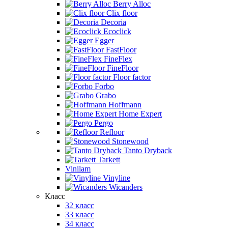
Berry Alloc
Clix floor
Decoria
Ecoclick
Egger
FastFloor
FineFlex
FineFloor
Floor factor
Forbo
Grabo
Hoffmann
Home Expert
Pergo
Refloor
Stonewood
Tanto Dryback
Tarkett
Vinilam
Vinyline
Wicanders
Класс
32 класс
33 класс
34 класс