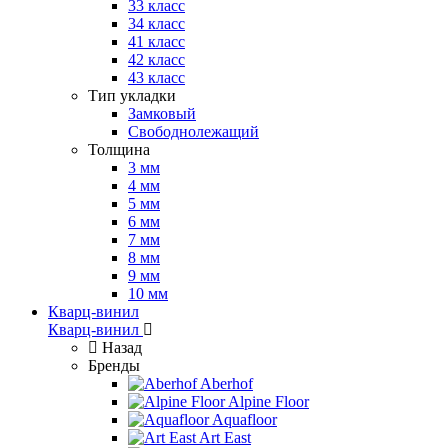
33 класс
34 класс
41 класс
42 класс
43 класс
Тип укладки
Замковый
Свободнолежащий
Толщина
3 мм
4 мм
5 мм
6 мм
7 мм
8 мм
9 мм
10 мм
Кварц-винил
Кварц-винил
Назад
Бренды
Aberhof
Alpine Floor
Aquafloor
Art East