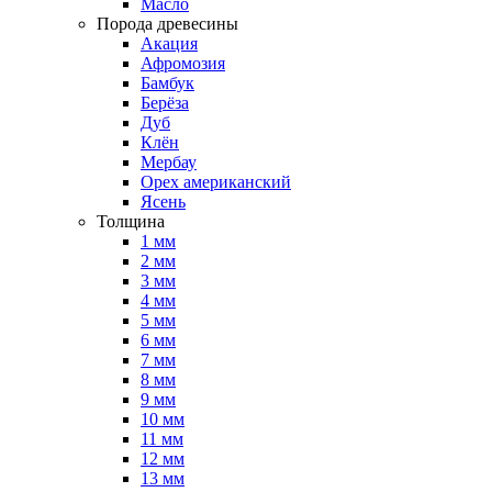
Масло
Порода древесины
Акация
Афромозия
Бамбук
Берёза
Дуб
Клён
Мербау
Орех американский
Ясень
Толщина
1 мм
2 мм
3 мм
4 мм
5 мм
6 мм
7 мм
8 мм
9 мм
10 мм
11 мм
12 мм
13 мм