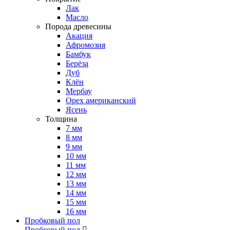
Лак
Масло
Порода древесины
Акация
Афромозия
Бамбук
Берёза
Дуб
Клён
Мербау
Орех американский
Ясень
Толщина
7 мм
8 мм
9 мм
10 мм
11 мм
12 мм
13 мм
14 мм
15 мм
16 мм
Пробковый пол
Пробковый пол