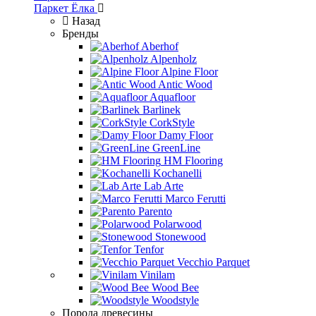
Паркет Ёлка
Назад
Бренды
Aberhof
Alpenholz
Alpine Floor
Antic Wood
Aquafloor
Barlinek
CorkStyle
Damy Floor
GreenLine
HM Flooring
Kochanelli
Lab Arte
Marco Ferutti
Parento
Polarwood
Stonewood
Tenfor
Vecchio Parquet
Vinilam
Wood Bee
Woodstyle
Порода древесины