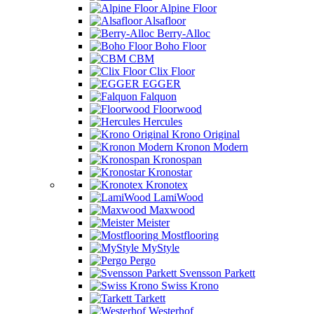
Alpine Floor
Alsafloor
Berry-Alloc
Boho Floor
CBM
Clix Floor
EGGER
Falquon
Floorwood
Hercules
Krono Original
Kronon Modern
Kronospan
Kronostar
Kronotex
LamiWood
Maxwood
Meister
Mostflooring
MyStyle
Pergo
Svensson Parkett
Swiss Krono
Tarkett
Westerhof