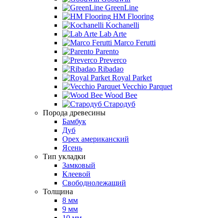
GreenLine
HM Flooring
Kochanelli
Lab Arte
Marco Ferutti
Parento
Preverco
Ribadao
Royal Parket
Vecchio Parquet
Wood Bee
Стародуб
Порода древесины
Бамбук
Дуб
Орех американский
Ясень
Тип укладки
Замковый
Клеевой
Свободнолежащий
Толщина
8 мм
9 мм
10 мм