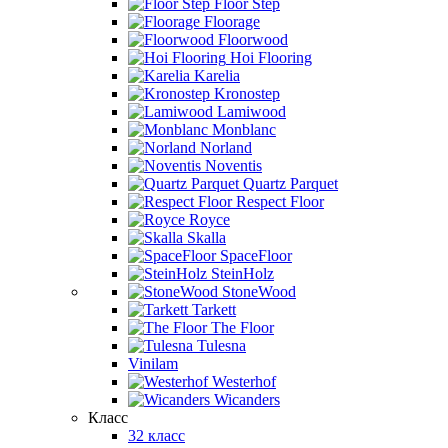
Floor Step
Floorage
Floorwood
Hoi Flooring
Karelia
Kronostep
Lamiwood
Monblanc
Norland
Noventis
Quartz Parquet
Respect Floor
Royce
Skalla
SpaceFloor
SteinHolz
StoneWood
Tarkett
The Floor
Tulesna
Vinilam
Westerhof
Wicanders
Класс
32 класс