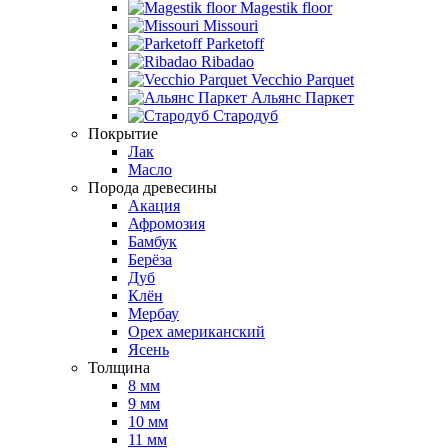
Magestik floor
Missouri
Parketoff
Ribadao
Vecchio Parquet
Альянс Паркет
Стародуб
Покрытие
Лак
Масло
Порода древесины
Акация
Афромозия
Бамбук
Берёза
Дуб
Клён
Мербау
Орех американский
Ясень
Толщина
8 мм
9 мм
10 мм
11 мм