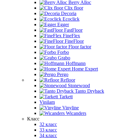
Berry Alloc
Clix floor
Decoria
Ecoclick
Egger
FastFloor
FineFlex
FineFloor
Floor factor
Forbo
Grabo
Hoffmann
Home Expert
Pergo
Refloor
Stonewood
Tanto Dryback
Tarkett
Vinilam
Vinyline
Wicanders
Класс
32 класс
33 класс
34 класс