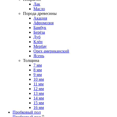
Лак
Масло
Порода древесины
Акация
Афромозия
Бамбук
Берёза
Дуб
Клён
Мербау
Орех американский
Ясень
Толщина
7 мм
8 мм
9 мм
10 мм
11 мм
12 мм
13 мм
14 мм
15 мм
16 мм
Пробковый пол
Пробковый пол