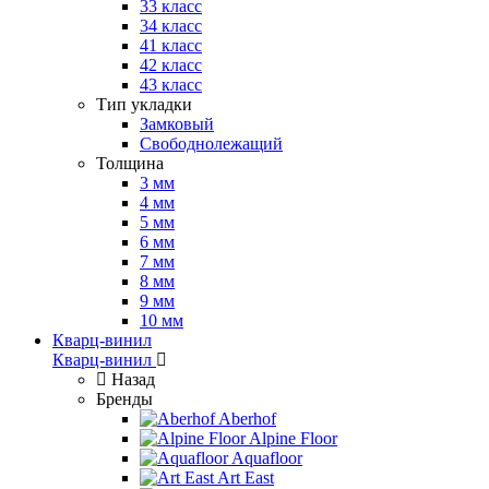
33 класс
34 класс
41 класс
42 класс
43 класс
Тип укладки
Замковый
Свободнолежащий
Толщина
3 мм
4 мм
5 мм
6 мм
7 мм
8 мм
9 мм
10 мм
Кварц-винил
Кварц-винил
Назад
Бренды
Aberhof
Alpine Floor
Aquafloor
Art East