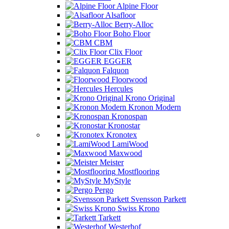
Alpine Floor
Alsafloor
Berry-Alloc
Boho Floor
CBM
Clix Floor
EGGER
Falquon
Floorwood
Hercules
Krono Original
Kronon Modern
Kronospan
Kronostar
Kronotex
LamiWood
Maxwood
Meister
Mostflooring
MyStyle
Pergo
Svensson Parkett
Swiss Krono
Tarkett
Westerhof