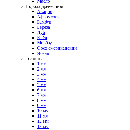
Масло
Порода древесины
Акация
Афромозия
Бамбук
Берёза
Дуб
Клён
Мербау
Орех американский
Ясень
Толщина
1 мм
2 мм
3 мм
4 мм
5 мм
6 мм
7 мм
8 мм
9 мм
10 мм
11 мм
12 мм
13 мм