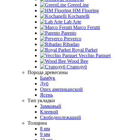
GreenLine
HM Flooring
Kochanelli
Lab Arte
Marco Ferutti
Parento
Preverco
Ribadao
Royal Parket
Vecchio Parquet
Wood Bee
Стародуб
Порода древесины
Бамбук
Дуб
Орех американский
Ясень
Тип укладки
Замковый
Клеевой
Свободнолежащий
Толщина
8 мм
9 мм
10 мм