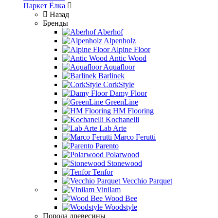
Паркет Ёлка
Назад
Бренды
Aberhof
Alpenholz
Alpine Floor
Antic Wood
Aquafloor
Barlinek
CorkStyle
Damy Floor
GreenLine
HM Flooring
Kochanelli
Lab Arte
Marco Ferutti
Parento
Polarwood
Stonewood
Tenfor
Vecchio Parquet
Vinilam
Wood Bee
Woodstyle
Порода древесины