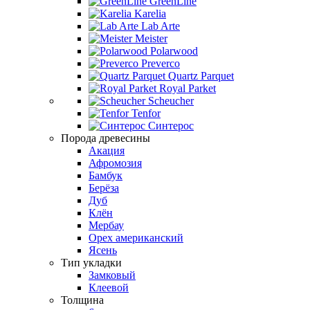
GreenLine
Karelia
Lab Arte
Meister
Polarwood
Preverco
Quartz Parquet
Royal Parket
Scheucher
Tenfor
Синтерос
Порода древесины
Акация
Афромозия
Бамбук
Берёза
Дуб
Клён
Мербау
Орех американский
Ясень
Тип укладки
Замковый
Клеевой
Толщина