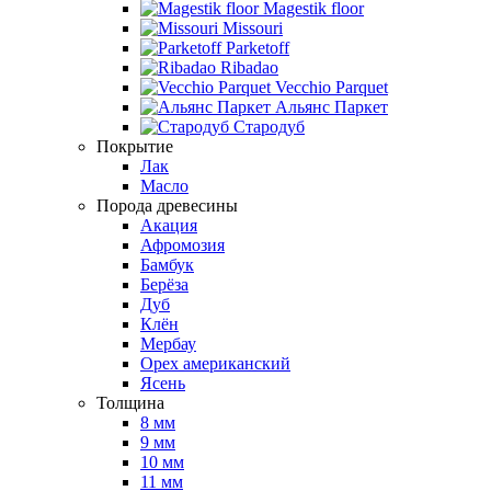
Magestik floor
Missouri
Parketoff
Ribadao
Vecchio Parquet
Альянс Паркет
Стародуб
Покрытие
Лак
Масло
Порода древесины
Акация
Афромозия
Бамбук
Берёза
Дуб
Клён
Мербау
Орех американский
Ясень
Толщина
8 мм
9 мм
10 мм
11 мм