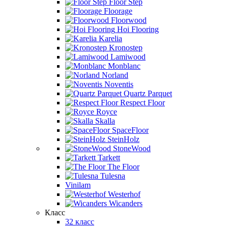
Floor Step
Floorage
Floorwood
Hoi Flooring
Karelia
Kronostep
Lamiwood
Monblanc
Norland
Noventis
Quartz Parquet
Respect Floor
Royce
Skalla
SpaceFloor
SteinHolz
StoneWood
Tarkett
The Floor
Tulesna
Vinilam
Westerhof
Wicanders
Класс
32 класс