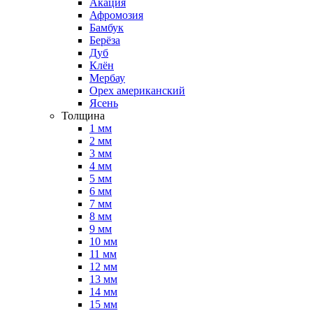
Акация
Афромозия
Бамбук
Берёза
Дуб
Клён
Мербау
Орех американский
Ясень
Толщина
1 мм
2 мм
3 мм
4 мм
5 мм
6 мм
7 мм
8 мм
9 мм
10 мм
11 мм
12 мм
13 мм
14 мм
15 мм