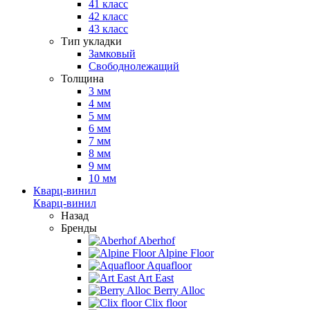
41 класс
42 класс
43 класс
Тип укладки
Замковый
Свободнолежащий
Толщина
3 мм
4 мм
5 мм
6 мм
7 мм
8 мм
9 мм
10 мм
Кварц-винил
Кварц-винил
Назад
Бренды
Aberhof
Alpine Floor
Aquafloor
Art East
Berry Alloc
Clix floor