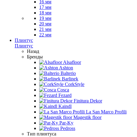
16 мм
17 мм
18 мм
19 мм
20 мм
21 мм
22 мм
Плинтус
Плинтус
Назад
Бренды
Alsafloor
Ashton
Balterio
Barlinek
CorkStyle
Cosca
Fezard
Finitura Dekor
Kaindl
La San Marco Profili
Magestik floor
Par-Ky
Pedross
Тип плинтуса