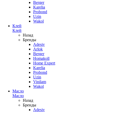
Berger
Karelia
Probond
Uzin
Wakol
Клей
Клей
Назад
Бренды
Adesiv
Arlok
Berger
Homakoll
Home Expert
Karelia
Probond
Uzin
Vinilam
Wakol
Масло
Масло
Назад
Бренды
Adesiv