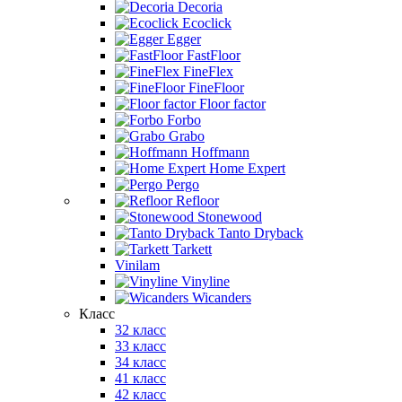
Decoria
Ecoclick
Egger
FastFloor
FineFlex
FineFloor
Floor factor
Forbo
Grabo
Hoffmann
Home Expert
Pergo
Refloor
Stonewood
Tanto Dryback
Tarkett
Vinilam
Vinyline
Wicanders
Класс
32 класс
33 класс
34 класс
41 класс
42 класс