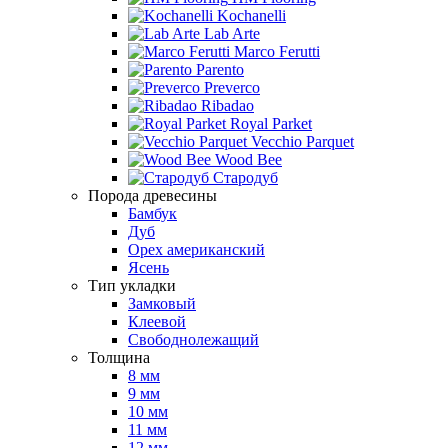
Kochanelli
Lab Arte
Marco Ferutti
Parento
Preverco
Ribadao
Royal Parket
Vecchio Parquet
Wood Bee
Стародуб
Порода древесины
Бамбук
Дуб
Орех американский
Ясень
Тип укладки
Замковый
Клеевой
Свободнолежащий
Толщина
8 мм
9 мм
10 мм
11 мм
12 мм