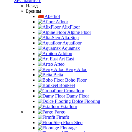
SPC ламинат
Назад
Бренды
Aberhof
Afloor
AlixFloor
Alpine Floor
Alta-Step
Aquafloor
Aquamax
Arbiton
Art East
Arteo
Berry Alloc
Betta
Boho Floor
Bonkeel
Cronafloor
Damy Floor
Dolce Flooring
Estafloor
Fargo
Firmfit
Floor Step
Floorage