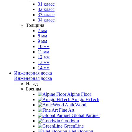
31 класс
32 класс
33 класс
34 класс
Толщина
7 мм
8 мм
9 мм
10 мм
11 мм
12 мм
13 мм
14 мм
Инженерная доска
Инженерная доска
Назад
Бренды
Alpine Floor
Amigo HiTech
AnticWood
Fine Art
Global Parquet
Goodwin
GreenLine
HM Flooring