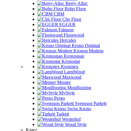
Berry-Alloc
Boho Floor
CBM
Clix Floor
EGGER
Falquon
Floorwood
Hercules
Krono Original
Kronon Modern
Kronospan
Kronostar
Kronotex
LamiWood
Maxwood
Meister
Mostflooring
MyStyle
Pergo
Svensson Parkett
Swiss Krono
Tarkett
Westerhof
Wood Style
Класс