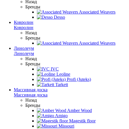
Назад
Бренды
Associated Weavers
Desso
Ковролин
Ковролин
Назад
Бренды
Associated Weavers
Линолеум
Линолеум
Назад
Бренды
IVC
Leoline
Profi (Juteks)
Tarkett
Массивная доска
Массивная доска
Назад
Бренды
Amber Wood
Amigo
Magestik floor
Missouri