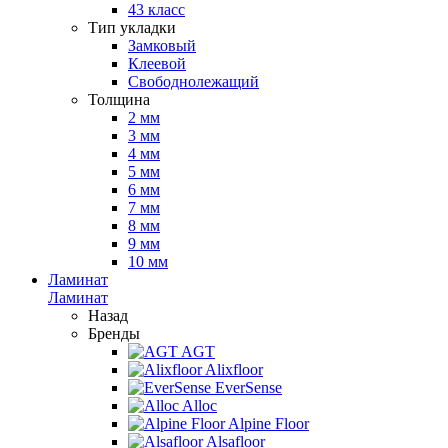
43 класс
Тип укладки
Замковый
Клеевой
Свободнолежащий
Толщина
2 мм
3 мм
4 мм
5 мм
6 мм
7 мм
8 мм
9 мм
10 мм
Ламинат
Ламинат
Назад
Бренды
AGT
Alixfloor
EverSense
Alloc
Alpine Floor
Alsafloor