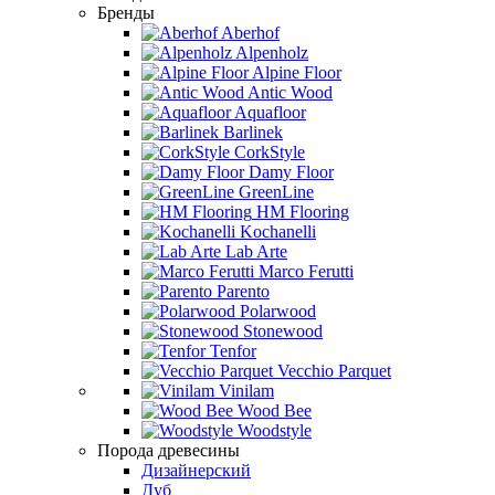
Бренды
Aberhof
Alpenholz
Alpine Floor
Antic Wood
Aquafloor
Barlinek
CorkStyle
Damy Floor
GreenLine
HM Flooring
Kochanelli
Lab Arte
Marco Ferutti
Parento
Polarwood
Stonewood
Tenfor
Vecchio Parquet
Vinilam
Wood Bee
Woodstyle
Порода древесины
Дизайнерский
Дуб