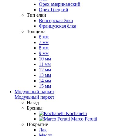
Орех американский
Орех Грецкий
Тип ёлки
Венгерская ёлка
Французская ёлка
Толщина
6 мм
7 мм
8 мм
9 мм
10 мм
11 мм
12 мм
13 мм
14 мм
15 мм
Модульный паркет
Модульный паркет
Назад
Бренды
Kochanelli
Marco Ferutti
Покрытие
Лак
Масло