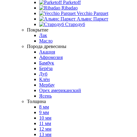
Parketoff
Ribadao
Vecchio Parquet
Альянс Паркет
Стародуб
Покрытие
Лак
Масло
Порода древесины
Акация
Афромозия
Бамбук
Берёза
Дуб
Клён
Мербау
Орех американский
Ясень
Толщина
8 мм
9 мм
10 мм
11 мм
12 мм
13 мм