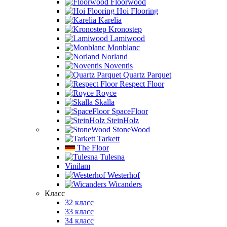
Floorwood
Hoi Flooring
Karelia
Kronostep
Lamiwood
Monblanc
Norland
Noventis
Quartz Parquet
Respect Floor
Royce
Skalla
SpaceFloor
SteinHolz
StoneWood
Tarkett
The Floor
Tulesna
Vinilam
Westerhof
Wicanders
Класс
32 класс
33 класс
34 класс