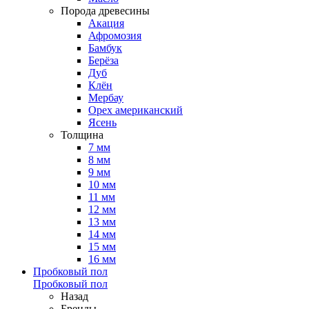
Порода древесины
Акация
Афромозия
Бамбук
Берёза
Дуб
Клён
Мербау
Орех американский
Ясень
Толщина
7 мм
8 мм
9 мм
10 мм
11 мм
12 мм
13 мм
14 мм
15 мм
16 мм
Пробковый пол
Пробковый пол
Назад
Бренды