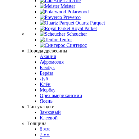
Lab Arte
Meister
Polarwood
Preverco
Quartz Parquet
Royal Parket
Scheucher
Tenfor
Синтерос
Порода древесины
Акация
Афромозия
Бамбук
Берёза
Дуб
Клён
Мербау
Орех американский
Ясень
Тип укладки
Замковый
Клеевой
Толщина
6 мм
7 мм