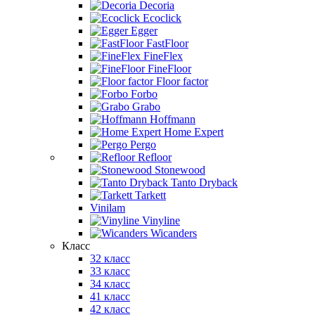
Decoria
Ecoclick
Egger
FastFloor
FineFlex
FineFloor
Floor factor
Forbo
Grabo
Hoffmann
Home Expert
Pergo
Refloor
Stonewood
Tanto Dryback
Tarkett
Vinilam
Vinyline
Wicanders
Класс
32 класс
33 класс
34 класс
41 класс
42 класс