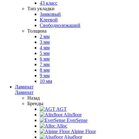
43 класс
Тип укладки
Замковый
Клеевой
Свободнолежащий
Толщина
2 мм
3 мм
4 мм
5 мм
6 мм
7 мм
8 мм
9 мм
10 мм
Ламинат
Ламинат
Назад
Бренды
AGT
Alixfloor
EverSense
Alloc
Alpine Floor
Alsafloor