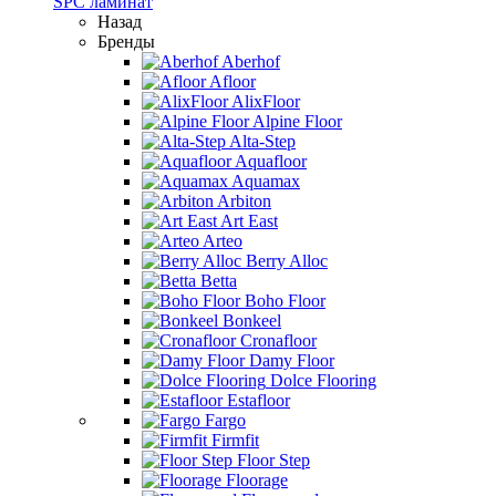
SPC ламинат
Назад
Бренды
Aberhof
Afloor
AlixFloor
Alpine Floor
Alta-Step
Aquafloor
Aquamax
Arbiton
Art East
Arteo
Berry Alloc
Betta
Boho Floor
Bonkeel
Cronafloor
Damy Floor
Dolce Flooring
Estafloor
Fargo
Firmfit
Floor Step
Floorage