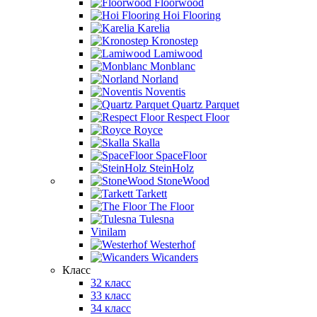
Floorwood
Hoi Flooring
Karelia
Kronostep
Lamiwood
Monblanc
Norland
Noventis
Quartz Parquet
Respect Floor
Royce
Skalla
SpaceFloor
SteinHolz
StoneWood
Tarkett
The Floor
Tulesna
Vinilam
Westerhof
Wicanders
Класс
32 класс
33 класс
34 класс