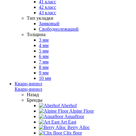
41 класс
42 класс
43 класс
Тип укладки
Замковый
Свободнолежащий
Толщина
3 мм
4 мм
5 мм
6 мм
7 мм
8 мм
9 мм
10 мм
Кварц-винил
Кварц-винил
Назад
Бренды
Aberhof
Alpine Floor
Aquafloor
Art East
Berry Alloc
Clix floor