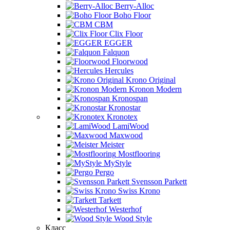
Berry-Alloc
Boho Floor
CBM
Clix Floor
EGGER
Falquon
Floorwood
Hercules
Krono Original
Kronon Modern
Kronospan
Kronostar
Kronotex
LamiWood
Maxwood
Meister
Mostflooring
MyStyle
Pergo
Svensson Parkett
Swiss Krono
Tarkett
Westerhof
Wood Style
Класс