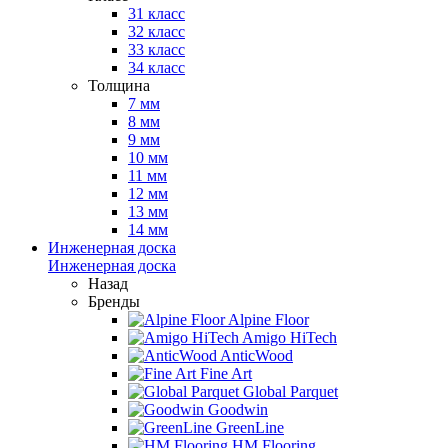
31 класс
32 класс
33 класс
34 класс
Толщина
7 мм
8 мм
9 мм
10 мм
11 мм
12 мм
13 мм
14 мм
Инженерная доска
Инженерная доска
Назад
Бренды
Alpine Floor
Amigo HiTech
AnticWood
Fine Art
Global Parquet
Goodwin
GreenLine
HM Flooring