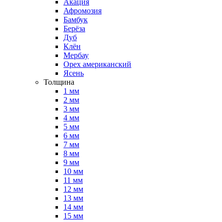
Акация
Афромозия
Бамбук
Берёза
Дуб
Клён
Мербау
Орех американский
Ясень
Толщина
1 мм
2 мм
3 мм
4 мм
5 мм
6 мм
7 мм
8 мм
9 мм
10 мм
11 мм
12 мм
13 мм
14 мм
15 мм