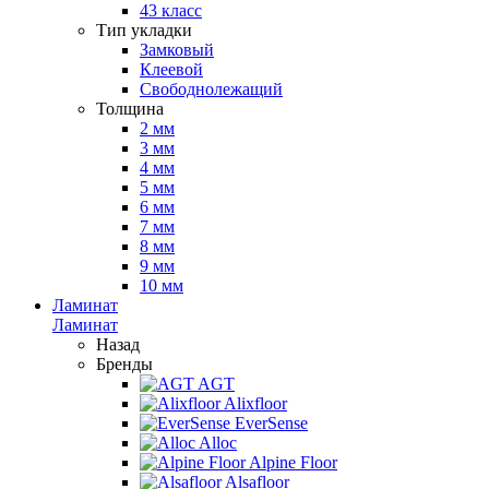
43 класс
Тип укладки
Замковый
Клеевой
Свободнолежащий
Толщина
2 мм
3 мм
4 мм
5 мм
6 мм
7 мм
8 мм
9 мм
10 мм
Ламинат
Ламинат
Назад
Бренды
AGT
Alixfloor
EverSense
Alloc
Alpine Floor
Alsafloor