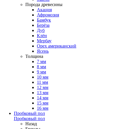
Порода древесины
Акация
Афромозия
Бамбук
Берёза
Дуб
Клён
Мербау
Орех американский
Ясень
Толщина
7 мм
8 мм
9 мм
10 мм
11 мм
12 мм
13 мм
14 мм
15 мм
16 мм
Пробковый пол
Пробковый пол
Назад
Бренды