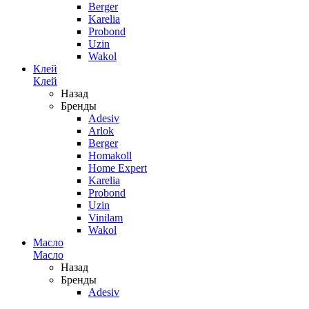
Berger
Karelia
Probond
Uzin
Wakol
Клей
Клей
Назад
Бренды
Adesiv
Arlok
Berger
Homakoll
Home Expert
Karelia
Probond
Uzin
Vinilam
Wakol
Масло
Масло
Назад
Бренды
Adesiv