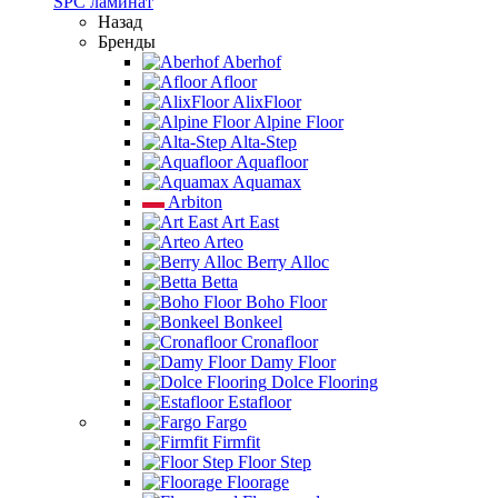
SPC ламинат
Назад
Бренды
Aberhof
Afloor
AlixFloor
Alpine Floor
Alta-Step
Aquafloor
Aquamax
Arbiton
Art East
Arteo
Berry Alloc
Betta
Boho Floor
Bonkeel
Cronafloor
Damy Floor
Dolce Flooring
Estafloor
Fargo
Firmfit
Floor Step
Floorage