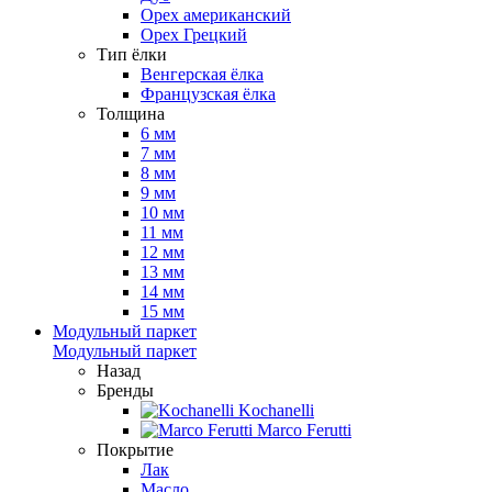
Орех американский
Орех Грецкий
Тип ёлки
Венгерская ёлка
Французская ёлка
Толщина
6 мм
7 мм
8 мм
9 мм
10 мм
11 мм
12 мм
13 мм
14 мм
15 мм
Модульный паркет
Модульный паркет
Назад
Бренды
Kochanelli
Marco Ferutti
Покрытие
Лак
Масло