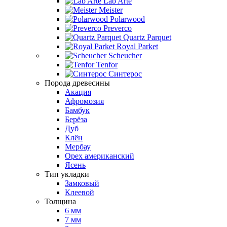
Lab Arte
Meister
Polarwood
Preverco
Quartz Parquet
Royal Parket
Scheucher
Tenfor
Синтерос
Порода древесины
Акация
Афромозия
Бамбук
Берёза
Дуб
Клён
Мербау
Орех американский
Ясень
Тип укладки
Замковый
Клеевой
Толщина
6 мм
7 мм