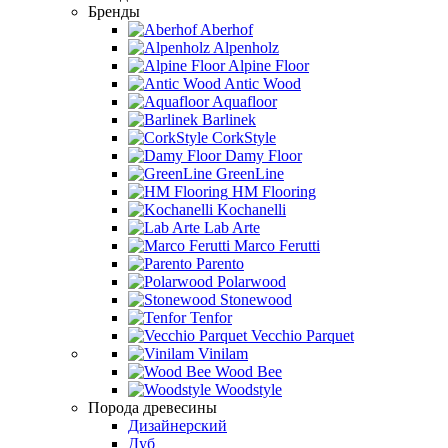
Бренды
Aberhof
Alpenholz
Alpine Floor
Antic Wood
Aquafloor
Barlinek
CorkStyle
Damy Floor
GreenLine
HM Flooring
Kochanelli
Lab Arte
Marco Ferutti
Parento
Polarwood
Stonewood
Tenfor
Vecchio Parquet
Vinilam
Wood Bee
Woodstyle
Порода древесины
Дизайнерский
Дуб