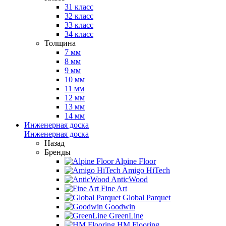
31 класс
32 класс
33 класс
34 класс
Толщина
7 мм
8 мм
9 мм
10 мм
11 мм
12 мм
13 мм
14 мм
Инженерная доска
Инженерная доска
Назад
Бренды
Alpine Floor
Amigo HiTech
AnticWood
Fine Art
Global Parquet
Goodwin
GreenLine
HM Flooring