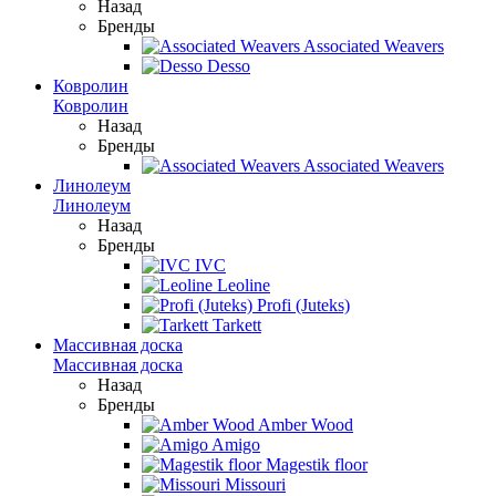
Назад
Бренды
Associated Weavers
Desso
Ковролин
Ковролин
Назад
Бренды
Associated Weavers
Линолеум
Линолеум
Назад
Бренды
IVC
Leoline
Profi (Juteks)
Tarkett
Массивная доска
Массивная доска
Назад
Бренды
Amber Wood
Amigo
Magestik floor
Missouri