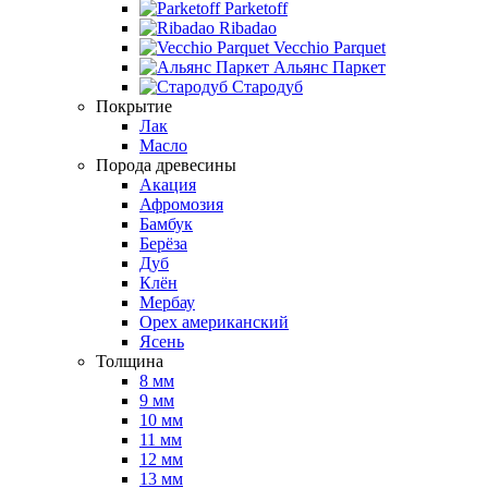
Parketoff
Ribadao
Vecchio Parquet
Альянс Паркет
Стародуб
Покрытие
Лак
Масло
Порода древесины
Акация
Афромозия
Бамбук
Берёза
Дуб
Клён
Мербау
Орех американский
Ясень
Толщина
8 мм
9 мм
10 мм
11 мм
12 мм
13 мм