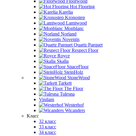
Floorwood
Hoi Flooring
Karelia
Kronostep
Lamiwood
Monblanc
Norland
Noventis
Quartz Parquet
Respect Floor
Royce
Skalla
SpaceFloor
SteinHolz
StoneWood
Tarkett
The Floor
Tulesna
Vinilam
Westerhof
Wicanders
Класс
32 класс
33 класс
34 класс