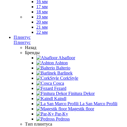
16 мм
17 мм
18 мм
19 мм
20 мм
21 мм
22 мм
Плинтус
Плинтус
Назад
Бренды
Alsafloor
Ashton
Balterio
Barlinek
CorkStyle
Cosca
Fezard
Finitura Dekor
Kaindl
La San Marco Profili
Magestik floor
Par-Ky
Pedross
Тип плинтуса