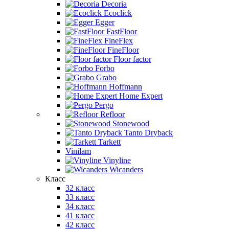
Decoria
Ecoclick
Egger
FastFloor
FineFlex
FineFloor
Floor factor
Forbo
Grabo
Hoffmann
Home Expert
Pergo
Refloor
Stonewood
Tanto Dryback
Tarkett
Vinilam
Vinyline
Wicanders
Класс
32 класс
33 класс
34 класс
41 класс
42 класс