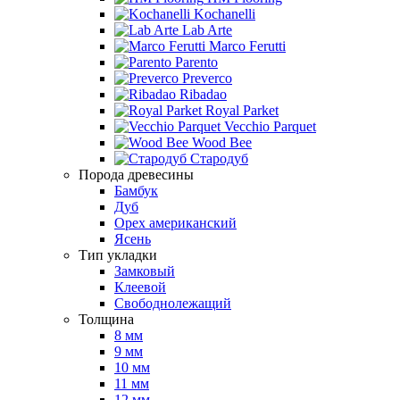
Kochanelli
Lab Arte
Marco Ferutti
Parento
Preverco
Ribadao
Royal Parket
Vecchio Parquet
Wood Bee
Стародуб
Порода древесины
Бамбук
Дуб
Орех американский
Ясень
Тип укладки
Замковый
Клеевой
Свободнолежащий
Толщина
8 мм
9 мм
10 мм
11 мм
12 мм