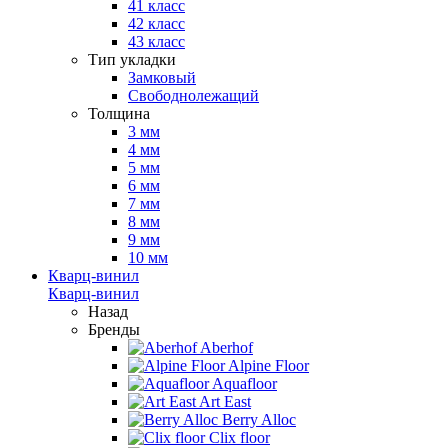
41 класс
42 класс
43 класс
Тип укладки
Замковый
Свободнолежащий
Толщина
3 мм
4 мм
5 мм
6 мм
7 мм
8 мм
9 мм
10 мм
Кварц-винил
Кварц-винил
Назад
Бренды
Aberhof
Alpine Floor
Aquafloor
Art East
Berry Alloc
Clix floor