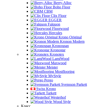
Berry-Alloc
Boho Floor
CBM
Clix Floor
EGGER
Falquon
Floorwood
Hercules
Krono Original
Kronon Modern
Kronospan
Kronostar
Kronotex
LamiWood
Maxwood
Meister
Mostflooring
MyStyle
Pergo
Svensson Parkett
Swiss Krono
Tarkett
Westerhof
Wood Style
Класс