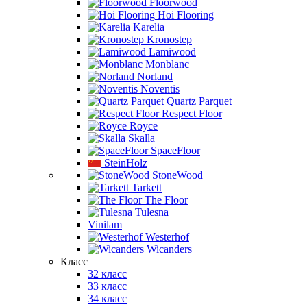
Floorwood
Hoi Flooring
Karelia
Kronostep
Lamiwood
Monblanc
Norland
Noventis
Quartz Parquet
Respect Floor
Royce
Skalla
SpaceFloor
SteinHolz
StoneWood
Tarkett
The Floor
Tulesna
Vinilam
Westerhof
Wicanders
Класс
32 класс
33 класс
34 класс