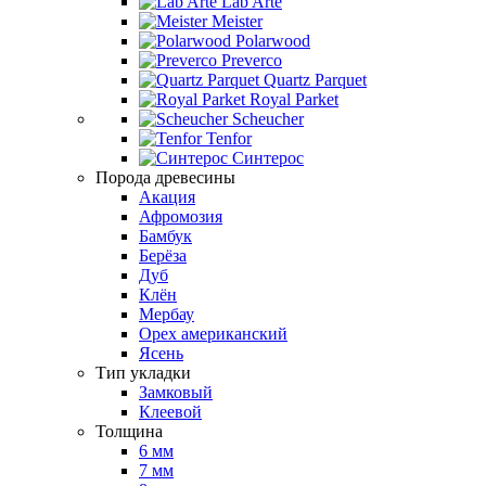
Lab Arte
Meister
Polarwood
Preverco
Quartz Parquet
Royal Parket
Scheucher
Tenfor
Синтерос
Порода древесины
Акация
Афромозия
Бамбук
Берёза
Дуб
Клён
Мербау
Орех американский
Ясень
Тип укладки
Замковый
Клеевой
Толщина
6 мм
7 мм