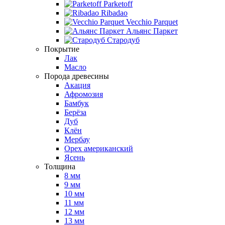
Parketoff
Ribadao
Vecchio Parquet
Альянс Паркет
Стародуб
Покрытие
Лак
Масло
Порода древесины
Акация
Афромозия
Бамбук
Берёза
Дуб
Клён
Мербау
Орех американский
Ясень
Толщина
8 мм
9 мм
10 мм
11 мм
12 мм
13 мм