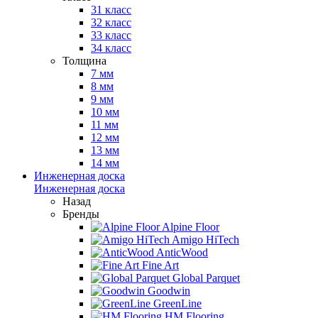
31 класс
32 класс
33 класс
34 класс
Толщина
7 мм
8 мм
9 мм
10 мм
11 мм
12 мм
13 мм
14 мм
Инженерная доска
Инженерная доска
Назад
Бренды
Alpine Floor
Amigo HiTech
AnticWood
Fine Art
Global Parquet
Goodwin
GreenLine
HM Flooring