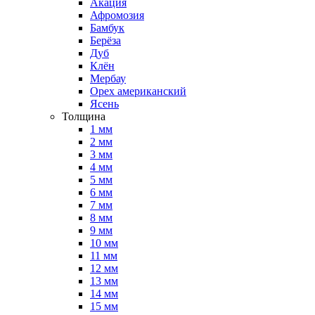
Акация
Афромозия
Бамбук
Берёза
Дуб
Клён
Мербау
Орех американский
Ясень
Толщина
1 мм
2 мм
3 мм
4 мм
5 мм
6 мм
7 мм
8 мм
9 мм
10 мм
11 мм
12 мм
13 мм
14 мм
15 мм