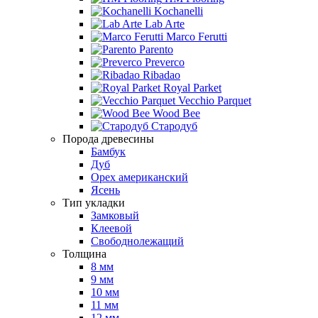
Kochanelli
Lab Arte
Marco Ferutti
Parento
Preverco
Ribadao
Royal Parket
Vecchio Parquet
Wood Bee
Стародуб
Порода древесины
Бамбук
Дуб
Орех американский
Ясень
Тип укладки
Замковый
Клеевой
Свободнолежащий
Толщина
8 мм
9 мм
10 мм
11 мм
12 мм