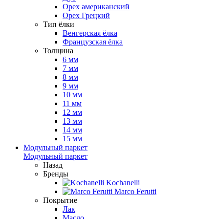
Орех американский
Орех Грецкий
Тип ёлки
Венгерская ёлка
Французская ёлка
Толщина
6 мм
7 мм
8 мм
9 мм
10 мм
11 мм
12 мм
13 мм
14 мм
15 мм
Модульный паркет
Модульный паркет
Назад
Бренды
Kochanelli
Marco Ferutti
Покрытие
Лак
Масло