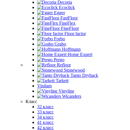
Decoria
Ecoclick
Egger
FastFloor
FineFlex
FineFloor
Floor factor
Forbo
Grabo
Hoffmann
Home Expert
Pergo
Refloor
Stonewood
Tanto Dryback
Tarkett
Vinilam
Vinyline
Wicanders
Класс
32 класс
33 класс
34 класс
41 класс
42 класс