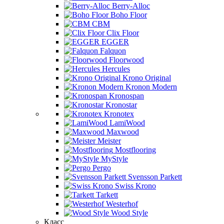
Berry-Alloc
Boho Floor
CBM
Clix Floor
EGGER
Falquon
Floorwood
Hercules
Krono Original
Kronon Modern
Kronospan
Kronostar
Kronotex
LamiWood
Maxwood
Meister
Mostflooring
MyStyle
Pergo
Svensson Parkett
Swiss Krono
Tarkett
Westerhof
Wood Style
Класс