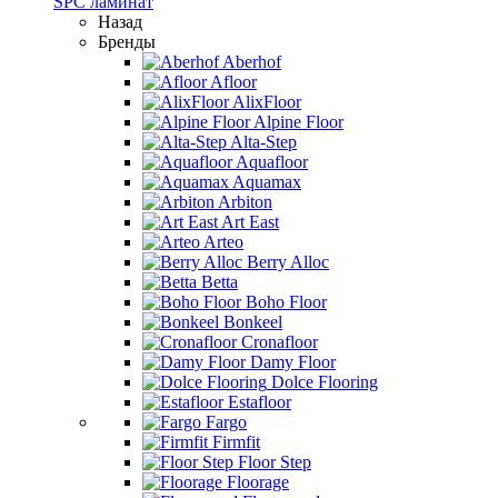
SPC ламинат
Назад
Бренды
Aberhof
Afloor
AlixFloor
Alpine Floor
Alta-Step
Aquafloor
Aquamax
Arbiton
Art East
Arteo
Berry Alloc
Betta
Boho Floor
Bonkeel
Cronafloor
Damy Floor
Dolce Flooring
Estafloor
Fargo
Firmfit
Floor Step
Floorage