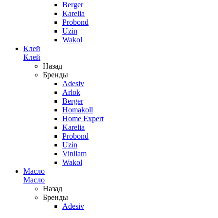
Berger
Karelia
Probond
Uzin
Wakol
Клей
Клей
Назад
Бренды
Adesiv
Arlok
Berger
Homakoll
Home Expert
Karelia
Probond
Uzin
Vinilam
Wakol
Масло
Масло
Назад
Бренды
Adesiv