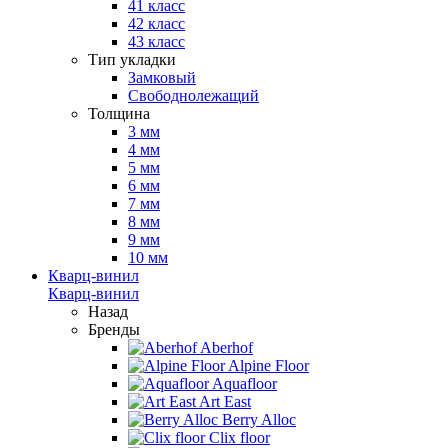
41 класс
42 класс
43 класс
Тип укладки
Замковый
Свободнолежащий
Толщина
3 мм
4 мм
5 мм
6 мм
7 мм
8 мм
9 мм
10 мм
Кварц-винил
Кварц-винил
Назад
Бренды
Aberhof
Alpine Floor
Aquafloor
Art East
Berry Alloc
Clix floor