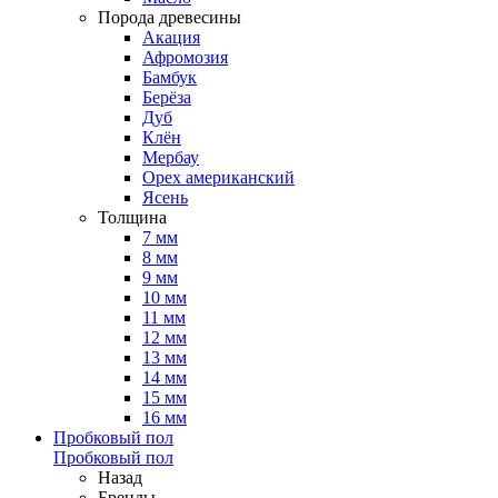
Порода древесины
Акация
Афромозия
Бамбук
Берёза
Дуб
Клён
Мербау
Орех американский
Ясень
Толщина
7 мм
8 мм
9 мм
10 мм
11 мм
12 мм
13 мм
14 мм
15 мм
16 мм
Пробковый пол
Пробковый пол
Назад
Бренды