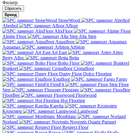
Фильтр
Бренд
StoneWood
Aberhof
Afloor
AlixFloor
Alpine Floor
Alta Step
Aquafloor
Aquamax
Arbiton
Art East
Arteo
Berry Alloc
Betta
Boho Floor
Bonkeel
Cronafloor
Damy Floor
Dolce Flooring
Estafloor
Fargo
FirmFit
Floor
Step
Floorage
FloorBee
Floorwood
Hoi Flooring
Karelia
Kronostep
Lamiwood
Montblanc
Norland
Noventis
Quartz Parquet
Respect Floor
Royce
Skalla