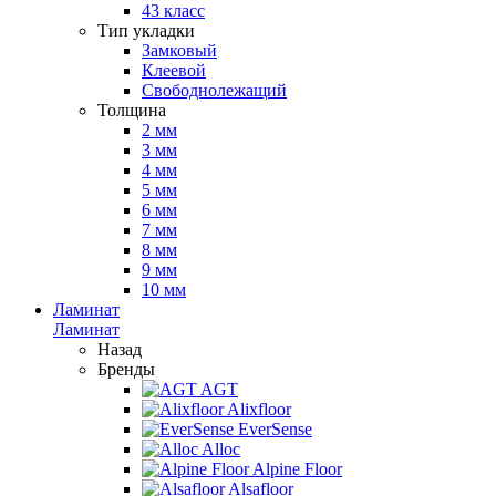
43 класс
Тип укладки
Замковый
Клеевой
Свободнолежащий
Толщина
2 мм
3 мм
4 мм
5 мм
6 мм
7 мм
8 мм
9 мм
10 мм
Ламинат
Ламинат
Назад
Бренды
AGT
Alixfloor
EverSense
Alloc
Alpine Floor
Alsafloor