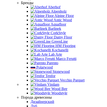
Бренды
Aberhof
Alpenholz
Alpine Floor
Antic Wood
Aquafloor
Barlinek
CorkStyle
Damy Floor
GreenLine
HM Flooring
Kochanelli
Lab Arte
Marco Ferutti
Parento
Polarwood
Stonewood
Tenfor
Vecchio Parquet
Vinilam
Wood Bee
Woodstyle
Порода древесины
Дизайнерский
Дуб