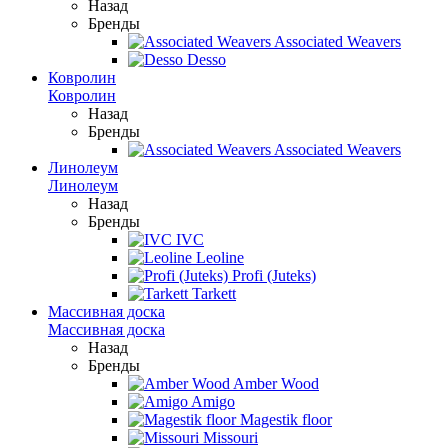
Назад
Бренды
Associated Weavers
Desso
Ковролин
Ковролин
Назад
Бренды
Associated Weavers
Линолеум
Линолеум
Назад
Бренды
IVC
Leoline
Profi (Juteks)
Tarkett
Массивная доска
Массивная доска
Назад
Бренды
Amber Wood
Amigo
Magestik floor
Missouri