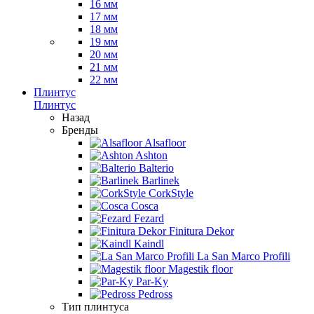
16 мм
17 мм
18 мм
19 мм
20 мм
21 мм
22 мм
Плинтус
Плинтус
Назад
Бренды
Alsafloor
Ashton
Balterio
Barlinek
CorkStyle
Cosca
Fezard
Finitura Dekor
Kaindl
La San Marco Profili
Magestik floor
Par-Ky
Pedross
Тип плинтуса