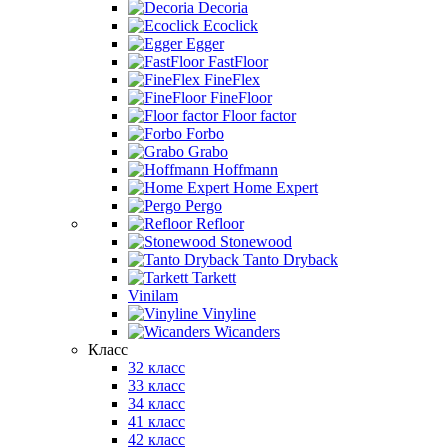
Decoria
Ecoclick
Egger
FastFloor
FineFlex
FineFloor
Floor factor
Forbo
Grabo
Hoffmann
Home Expert
Pergo
Refloor
Stonewood
Tanto Dryback
Tarkett
Vinilam
Vinyline
Wicanders
Класс
32 класс
33 класс
34 класс
41 класс
42 класс