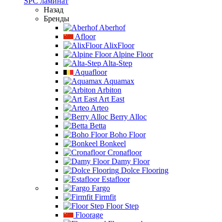
SPC ламинат
Назад
Бренды
Aberhof
Afloor
AlixFloor
Alpine Floor
Alta-Step
Aquafloor
Aquamax
Arbiton
Art East
Arteo
Berry Alloc
Betta
Boho Floor
Bonkeel
Cronafloor
Damy Floor
Dolce Flooring
Estafloor
Fargo
Firmfit
Floor Step
Floorage