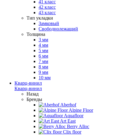
41 класс
42 класс
43 класс
Тип укладки
Замковый
Свободнолежащий
Толщина
3 мм
4 мм
5 мм
6 мм
7 мм
8 мм
9 мм
10 мм
Кварц-винил
Кварц-винил
Назад
Бренды
Aberhof
Alpine Floor
Aquafloor
Art East
Berry Alloc
Clix floor