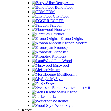
Berry-Alloc
Boho Floor
CBM
Clix Floor
EGGER
Falquon
Floorwood
Hercules
Krono Original
Kronon Modern
Kronospan
Kronostar
Kronotex
LamiWood
Maxwood
Meister
Mostflooring
MyStyle
Pergo
Svensson Parkett
Swiss Krono
Tarkett
Westerhof
Wood Style
Класс