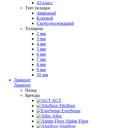
43 класс
Тип укладки
Замковый
Клеевой
Свободнолежащий
Толщина
2 мм
3 мм
4 мм
5 мм
6 мм
7 мм
8 мм
9 мм
10 мм
Ламинат
Ламинат
Назад
Бренды
AGT
Alixfloor
EverSense
Alloc
Alpine Floor
Alsafloor