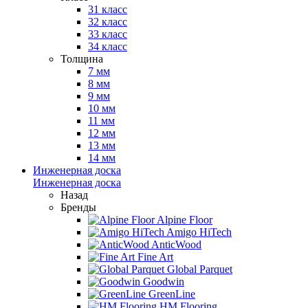
31 класс
32 класс
33 класс
34 класс
Толщина
7 мм
8 мм
9 мм
10 мм
11 мм
12 мм
13 мм
14 мм
Инженерная доска
Инженерная доска
Назад
Бренды
Alpine Floor
Amigo HiTech
AnticWood
Fine Art
Global Parquet
Goodwin
GreenLine
HM Flooring