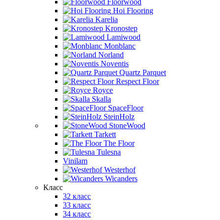
Floorwood
Hoi Flooring
Karelia
Kronostep
Lamiwood
Monblanc
Norland
Noventis
Quartz Parquet
Respect Floor
Royce
Skalla
SpaceFloor
SteinHolz
StoneWood
Tarkett
The Floor
Tulesna
Vinilam
Westerhof
Wicanders
Класс
32 класс
33 класс
34 класс