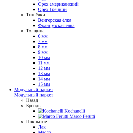
Орех американский
Орех Грецкий
Тип ёлки
Венгерская ёлка
Французская ёлка
Толщина
6 мм
7 мм
8 мм
9 мм
10 мм
11 мм
12 мм
13 мм
14 мм
15 мм
Модульный паркет
Модульный паркет
Назад
Бренды
Kochanelli
Marco Ferutti
Покрытие
Лак
Масло