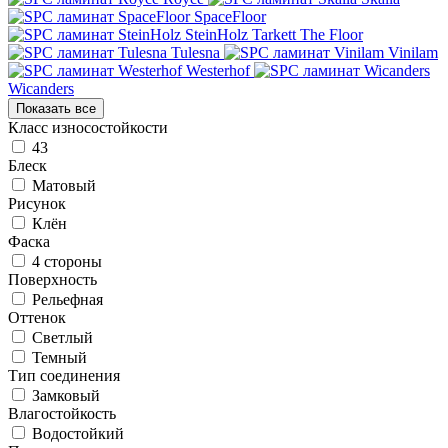
SpaceFloor
SteinHolz
Tarkett
The Floor
Tulesna
Vinilam
Westerhof
Wicanders
Показать все
Класс износостойкости
43
Блеск
Матовый
Рисунок
Клён
Фаска
4 стороны
Поверхность
Рельефная
Оттенок
Светлый
Темный
Тип соединения
Замковый
Влагостойкость
Водостойкий