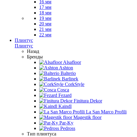
16 мм
17 мм
18 мм
19 мм
20 мм
21 мм
22 мм
Плинтус
Плинтус
Назад
Бренды
Alsafloor
Ashton
Balterio
Barlinek
CorkStyle
Cosca
Fezard
Finitura Dekor
Kaindl
La San Marco Profili
Magestik floor
Par-Ky
Pedross
Тип плинтуса