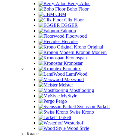
Berry-Alloc
Boho Floor
CBM
Clix Floor
EGGER
Falquon
Floorwood
Hercules
Krono Original
Kronon Modern
Kronospan
Kronostar
Kronotex
LamiWood
Maxwood
Meister
Mostflooring
MyStyle
Pergo
Svensson Parkett
Swiss Krono
Tarkett
Westerhof
Wood Style
Класс