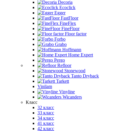
Decoria
Ecoclick
Egger
FastFloor
FineFlex
FineFloor
Floor factor
Forbo
Grabo
Hoffmann
Home Expert
Pergo
Refloor
Stonewood
Tanto Dryback
Tarkett
Vinilam
Vinyline
Wicanders
Класс
32 класс
33 класс
34 класс
41 класс
42 класс