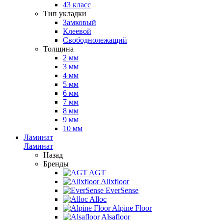
43 класс
Тип укладки
Замковый
Клеевой
Свободнолежащий
Толщина
2 мм
3 мм
4 мм
5 мм
6 мм
7 мм
8 мм
9 мм
10 мм
Ламинат
Ламинат
Назад
Бренды
AGT
Alixfloor
EverSense
Alloc
Alpine Floor
Alsafloor