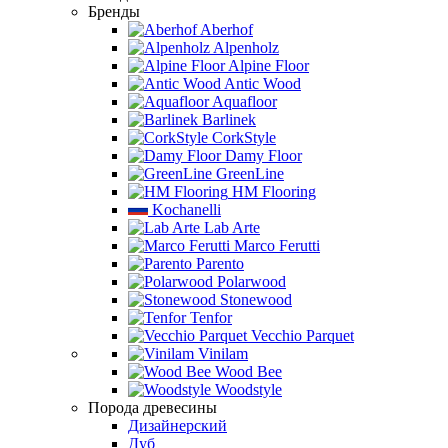
Бренды
Aberhof
Alpenholz
Alpine Floor
Antic Wood
Aquafloor
Barlinek
CorkStyle
Damy Floor
GreenLine
HM Flooring
Kochanelli
Lab Arte
Marco Ferutti
Parento
Polarwood
Stonewood
Tenfor
Vecchio Parquet
Vinilam
Wood Bee
Woodstyle
Порода древесины
Дизайнерский
Дуб