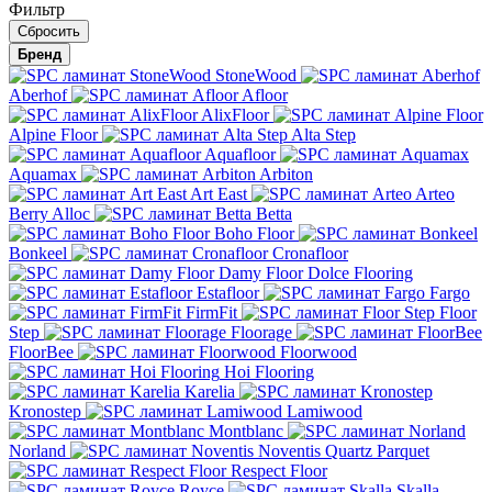
Фильтр
Бренд
StoneWood
Aberhof
Afloor
AlixFloor
Alpine Floor
Alta Step
Aquafloor
Aquamax
Arbiton
Art East
Arteo
Berry Alloc
Betta
Boho Floor
Bonkeel
Cronafloor
Damy Floor
Dolce Flooring
Estafloor
Fargo
FirmFit
Floor
Step
Floorage
FloorBee
Floorwood
Hoi Flooring
Karelia
Kronostep
Lamiwood
Montblanc
Norland
Noventis
Quartz Parquet
Respect Floor
Royce
Skalla