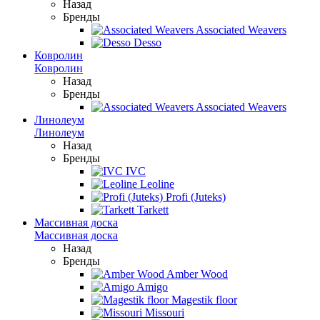
Назад
Бренды
Associated Weavers
Desso
Ковролин
Ковролин
Назад
Бренды
Associated Weavers
Линолеум
Линолеум
Назад
Бренды
IVC
Leoline
Profi (Juteks)
Tarkett
Массивная доска
Массивная доска
Назад
Бренды
Amber Wood
Amigo
Magestik floor
Missouri