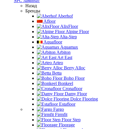
SPC ламинат
Назад
Бренды
Aberhof
Afloor
AlixFloor
Alpine Floor
Alta-Step
Aquafloor
Aquamax
Arbiton
Art East
Arteo
Berry Alloc
Betta
Boho Floor
Bonkeel
Cronafloor
Damy Floor
Dolce Flooring
Estafloor
Fargo
Firmfit
Floor Step
Floorage