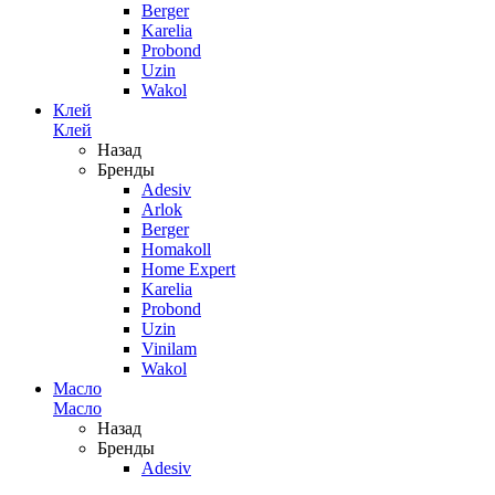
Berger
Karelia
Probond
Uzin
Wakol
Клей
Клей
Назад
Бренды
Adesiv
Arlok
Berger
Homakoll
Home Expert
Karelia
Probond
Uzin
Vinilam
Wakol
Масло
Масло
Назад
Бренды
Adesiv