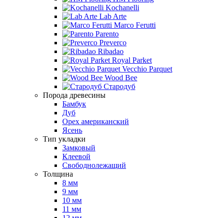
Kochanelli
Lab Arte
Marco Ferutti
Parento
Preverco
Ribadao
Royal Parket
Vecchio Parquet
Wood Bee
Стародуб
Порода древесины
Бамбук
Дуб
Орех американский
Ясень
Тип укладки
Замковый
Клеевой
Свободнолежащий
Толщина
8 мм
9 мм
10 мм
11 мм
12 мм