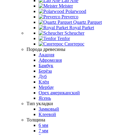
Lab Arte
Meister
Polarwood
Preverco
Quartz Parquet
Royal Parket
Scheucher
Tenfor
Синтерос
Порода древесины
Акация
Афромозия
Бамбук
Берёза
Дуб
Клён
Мербау
Орех американский
Ясень
Тип укладки
Замковый
Клеевой
Толщина
6 мм
7 мм