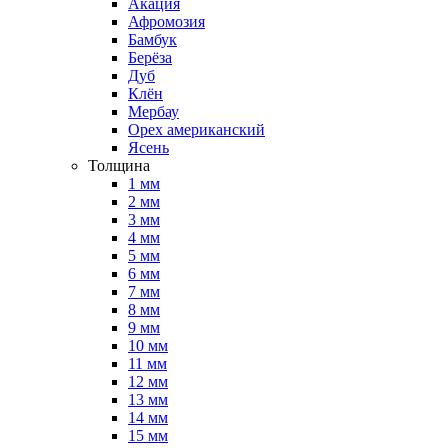
Акация
Афромозия
Бамбук
Берёза
Дуб
Клён
Мербау
Орех американский
Ясень
Толщина
1 мм
2 мм
3 мм
4 мм
5 мм
6 мм
7 мм
8 мм
9 мм
10 мм
11 мм
12 мм
13 мм
14 мм
15 мм