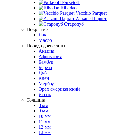
Parketoff
Ribadao
Vecchio Parquet
Альянс Паркет
Стародуб
Покрытие
Лак
Масло
Порода древесины
Акация
Афромозия
Бамбук
Берёза
Дуб
Клён
Мербау
Орех американский
Ясень
Толщина
8 мм
9 мм
10 мм
11 мм
12 мм
13 мм