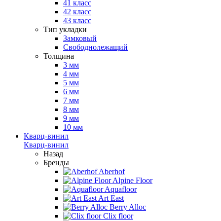
41 класс
42 класс
43 класс
Тип укладки
Замковый
Свободнолежащий
Толщина
3 мм
4 мм
5 мм
6 мм
7 мм
8 мм
9 мм
10 мм
Кварц-винил
Кварц-винил
Назад
Бренды
Aberhof
Alpine Floor
Aquafloor
Art East
Berry Alloc
Clix floor