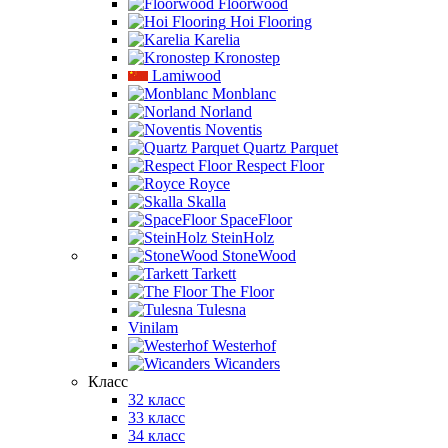
Floorwood
Hoi Flooring
Karelia
Kronostep
Lamiwood
Monblanc
Norland
Noventis
Quartz Parquet
Respect Floor
Royce
Skalla
SpaceFloor
SteinHolz
StoneWood
Tarkett
The Floor
Tulesna
Vinilam
Westerhof
Wicanders
Класс
32 класс
33 класс
34 класс