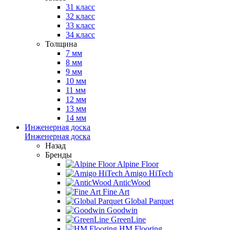
31 класс
32 класс
33 класс
34 класс
Толщина
7 мм
8 мм
9 мм
10 мм
11 мм
12 мм
13 мм
14 мм
Инженерная доска
Инженерная доска
Назад
Бренды
Alpine Floor
Amigo HiTech
AnticWood
Fine Art
Global Parquet
Goodwin
GreenLine
HM Flooring