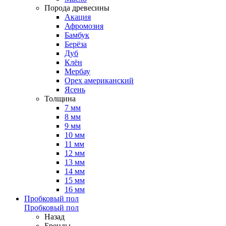
Порода древесины
Акация
Афромозия
Бамбук
Берёза
Дуб
Клён
Мербау
Орех американский
Ясень
Толщина
7 мм
8 мм
9 мм
10 мм
11 мм
12 мм
13 мм
14 мм
15 мм
16 мм
Пробковый пол
Пробковый пол
Назад
Бренды