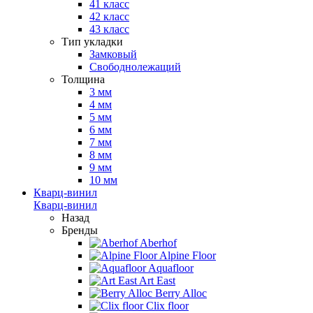
41 класс
42 класс
43 класс
Тип укладки
Замковый
Свободнолежащий
Толщина
3 мм
4 мм
5 мм
6 мм
7 мм
8 мм
9 мм
10 мм
Кварц-винил
Кварц-винил
Назад
Бренды
Aberhof
Alpine Floor
Aquafloor
Art East
Berry Alloc
Clix floor