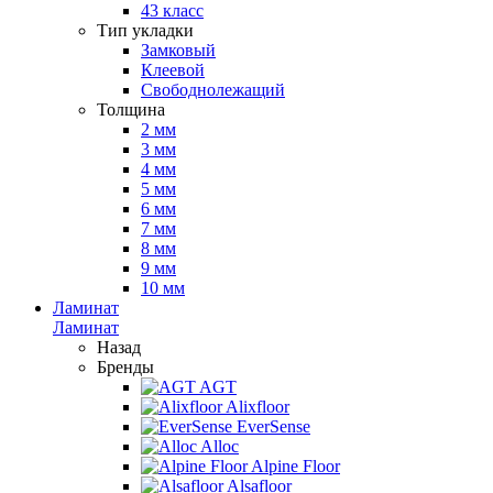
43 класс
Тип укладки
Замковый
Клеевой
Свободнолежащий
Толщина
2 мм
3 мм
4 мм
5 мм
6 мм
7 мм
8 мм
9 мм
10 мм
Ламинат
Ламинат
Назад
Бренды
AGT
Alixfloor
EverSense
Alloc
Alpine Floor
Alsafloor