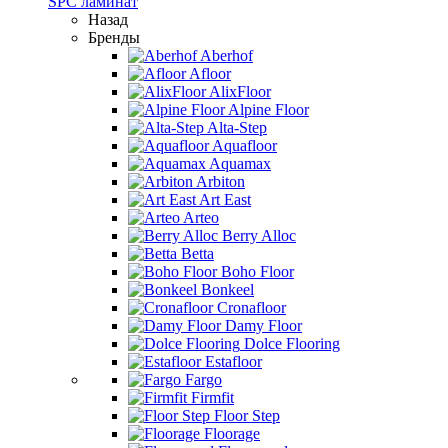
SPC ламинат
Назад
Бренды
Aberhof
Afloor
AlixFloor
Alpine Floor
Alta-Step
Aquafloor
Aquamax
Arbiton
Art East
Arteo
Berry Alloc
Betta
Boho Floor
Bonkeel
Cronafloor
Damy Floor
Dolce Flooring
Estafloor
Fargo
Firmfit
Floor Step
Floorage