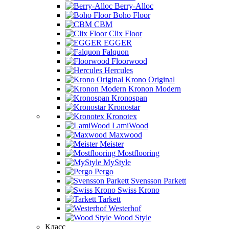
Berry-Alloc
Boho Floor
CBM
Clix Floor
EGGER
Falquon
Floorwood
Hercules
Krono Original
Kronon Modern
Kronospan
Kronostar
Kronotex
LamiWood
Maxwood
Meister
Mostflooring
MyStyle
Pergo
Svensson Parkett
Swiss Krono
Tarkett
Westerhof
Wood Style
Класс