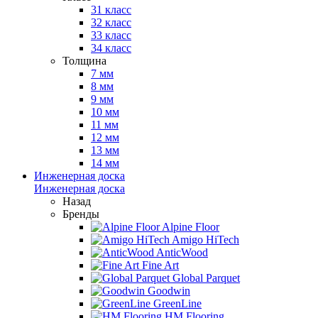
31 класс
32 класс
33 класс
34 класс
Толщина
7 мм
8 мм
9 мм
10 мм
11 мм
12 мм
13 мм
14 мм
Инженерная доска
Инженерная доска
Назад
Бренды
Alpine Floor
Amigo HiTech
AnticWood
Fine Art
Global Parquet
Goodwin
GreenLine
HM Flooring