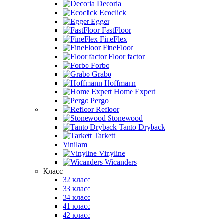
Decoria
Ecoclick
Egger
FastFloor
FineFlex
FineFloor
Floor factor
Forbo
Grabo
Hoffmann
Home Expert
Pergo
Refloor
Stonewood
Tanto Dryback
Tarkett
Vinilam
Vinyline
Wicanders
Класс
32 класс
33 класс
34 класс
41 класс
42 класс