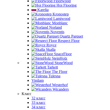
Floorwood
Hoi Flooring
Karelia
Kronostep
Lamiwood
Monblanc
Norland
Noventis
Quartz Parquet
Respect Floor
Royce
Skalla
SpaceFloor
SteinHolz
StoneWood
Tarkett
The Floor
Tulesna
Vinilam
Westerhof
Wicanders
Класс
32 класс
33 класс
34 класс