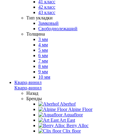
41 класс
42 класс
43 класс
Тип укладки
Замковый
Свободнолежащий
Толщина
3 мм
4 мм
5 мм
6 мм
7 мм
8 мм
9 мм
10 мм
Кварц-винил
Кварц-винил
Назад
Бренды
Aberhof
Alpine Floor
Aquafloor
Art East
Berry Alloc
Clix floor