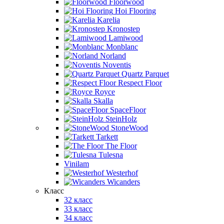
Floorwood
Hoi Flooring
Karelia
Kronostep
Lamiwood
Monblanc
Norland
Noventis
Quartz Parquet
Respect Floor
Royce
Skalla
SpaceFloor
SteinHolz
StoneWood
Tarkett
The Floor
Tulesna
Vinilam
Westerhof
Wicanders
Класс
32 класс
33 класс
34 класс