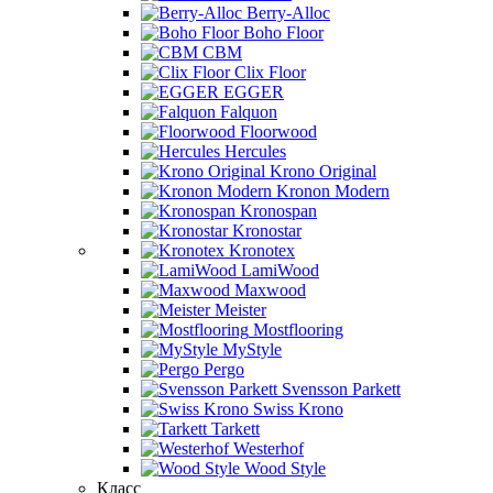
Berry-Alloc
Boho Floor
CBM
Clix Floor
EGGER
Falquon
Floorwood
Hercules
Krono Original
Kronon Modern
Kronospan
Kronostar
Kronotex
LamiWood
Maxwood
Meister
Mostflooring
MyStyle
Pergo
Svensson Parkett
Swiss Krono
Tarkett
Westerhof
Wood Style
Класс