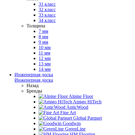
31 класс
32 класс
33 класс
34 класс
Толщина
7 мм
8 мм
9 мм
10 мм
11 мм
12 мм
13 мм
14 мм
Инженерная доска
Инженерная доска
Назад
Бренды
Alpine Floor
Amigo HiTech
AnticWood
Fine Art
Global Parquet
Goodwin
GreenLine
HM Flooring