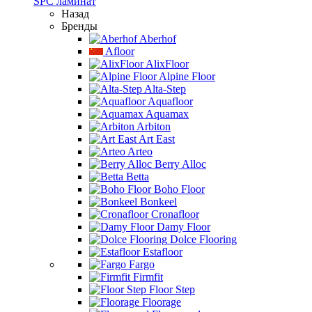
SPC ламинат
Назад
Бренды
Aberhof
Afloor
AlixFloor
Alpine Floor
Alta-Step
Aquafloor
Aquamax
Arbiton
Art East
Arteo
Berry Alloc
Betta
Boho Floor
Bonkeel
Cronafloor
Damy Floor
Dolce Flooring
Estafloor
Fargo
Firmfit
Floor Step
Floorage