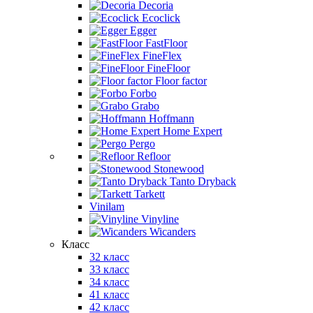
Decoria
Ecoclick
Egger
FastFloor
FineFlex
FineFloor
Floor factor
Forbo
Grabo
Hoffmann
Home Expert
Pergo
Refloor
Stonewood
Tanto Dryback
Tarkett
Vinilam
Vinyline
Wicanders
Класс
32 класс
33 класс
34 класс
41 класс
42 класс