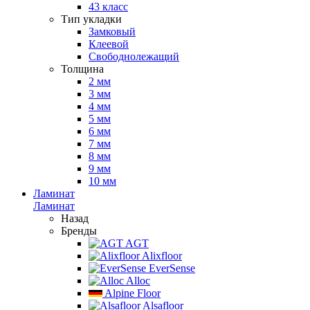
43 класс
Тип укладки
Замковый
Клеевой
Свободнолежащий
Толщина
2 мм
3 мм
4 мм
5 мм
6 мм
7 мм
8 мм
9 мм
10 мм
Ламинат
Ламинат
Назад
Бренды
AGT
Alixfloor
EverSense
Alloc
Alpine Floor
Alsafloor