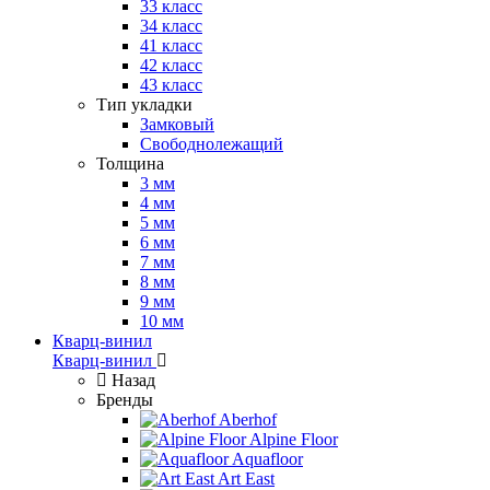
33 класс
34 класс
41 класс
42 класс
43 класс
Тип укладки
Замковый
Свободнолежащий
Толщина
3 мм
4 мм
5 мм
6 мм
7 мм
8 мм
9 мм
10 мм
Кварц-винил
Кварц-винил
Назад
Бренды
Aberhof
Alpine Floor
Aquafloor
Art East