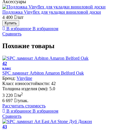
Аксессуары
Подложка Vinyflex для укладки виниловой доски
4 400
/шт
Купить
В избранное
В избранном
Сравнить
Похожие товары
42
класс
SPC ламинат Arbiton Amaron Belford Oak
Бренд:
Vinyline
Класс износостойкости:
42
Толщина изделия (мм):
5.0
2
3 220
/м
6 697
/упак.
Рассчитать стоимость
В избранное
В избранном
Сравнить
43