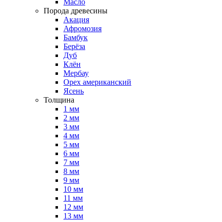
Масло
Порода древесины
Акация
Афромозия
Бамбук
Берёза
Дуб
Клён
Мербау
Орех американский
Ясень
Толщина
1 мм
2 мм
3 мм
4 мм
5 мм
6 мм
7 мм
8 мм
9 мм
10 мм
11 мм
12 мм
13 мм