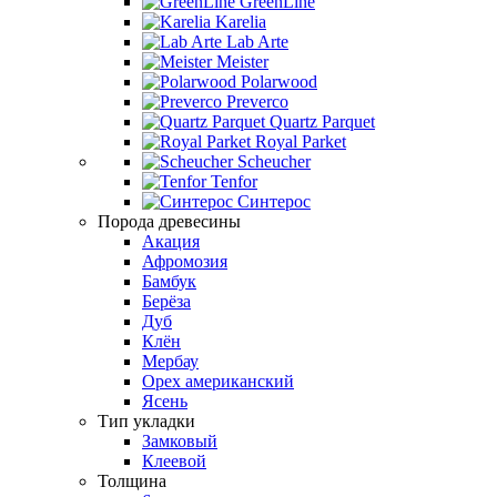
GreenLine
Karelia
Lab Arte
Meister
Polarwood
Preverco
Quartz Parquet
Royal Parket
Scheucher
Tenfor
Синтерос
Порода древесины
Акация
Афромозия
Бамбук
Берёза
Дуб
Клён
Мербау
Орех американский
Ясень
Тип укладки
Замковый
Клеевой
Толщина