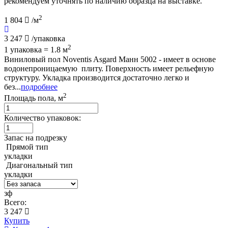
рекомендуем уточнять по наличию образца на выставке.
2
1 804
/м
3 247
/упаковка
2
1 упаковка = 1.8 м
Виниловый пол Noventis Asgard Манн 5002 - имеет в основе
водонепроницаемую плиту. Поверхность имеет рельефную
структуру. Укладка производится достаточно легко и
без...
подробнее
2
Площадь пола, м
Количество упаковок:
Запас на подрезку
Прямой тип
укладки
Диагональный тип
укладки
зф
Всего:
3 247
Купить