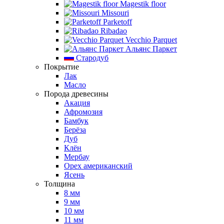
Magestik floor
Missouri
Parketoff
Ribadao
Vecchio Parquet
Альянс Паркет
Стародуб
Покрытие
Лак
Масло
Порода древесины
Акация
Афромозия
Бамбук
Берёза
Дуб
Клён
Мербау
Орех американский
Ясень
Толщина
8 мм
9 мм
10 мм
11 мм