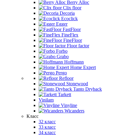
Berry Alloc
Clix floor
Decoria
Ecoclick
Egger
FastFloor
FineFlex
FineFloor
Floor factor
Forbo
Grabo
Hoffmann
Home Expert
Pergo
Refloor
Stonewood
Tanto Dryback
Tarkett
Vinilam
Vinyline
Wicanders
Класс
32 класс
33 класс
34 класс