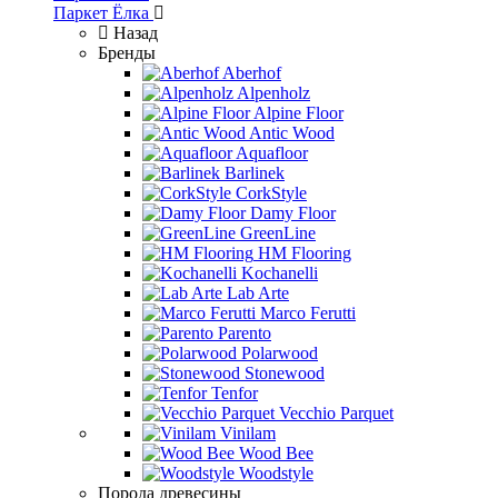
Паркет Ёлка
Назад
Бренды
Aberhof
Alpenholz
Alpine Floor
Antic Wood
Aquafloor
Barlinek
CorkStyle
Damy Floor
GreenLine
HM Flooring
Kochanelli
Lab Arte
Marco Ferutti
Parento
Polarwood
Stonewood
Tenfor
Vecchio Parquet
Vinilam
Wood Bee
Woodstyle
Порода древесины