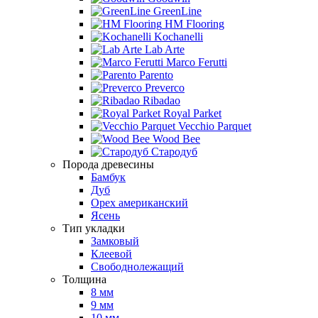
GreenLine
HM Flooring
Kochanelli
Lab Arte
Marco Ferutti
Parento
Preverco
Ribadao
Royal Parket
Vecchio Parquet
Wood Bee
Стародуб
Порода древесины
Бамбук
Дуб
Орех американский
Ясень
Тип укладки
Замковый
Клеевой
Свободнолежащий
Толщина
8 мм
9 мм
10 мм