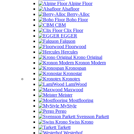
Alpine Floor
Alsafloor
Berry-Alloc
Boho Floor
CBM
Clix Floor
EGGER
Falquon
Floorwood
Hercules
Krono Original
Kronon Modern
Kronospan
Kronostar
Kronotex
LamiWood
Maxwood
Meister
Mostflooring
MyStyle
Pergo
Svensson Parkett
Swiss Krono
Tarkett
Westerhof