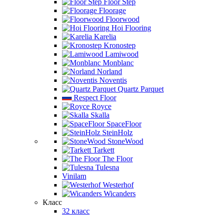
Floor Step
Floorage
Floorwood
Hoi Flooring
Karelia
Kronostep
Lamiwood
Monblanc
Norland
Noventis
Quartz Parquet
Respect Floor
Royce
Skalla
SpaceFloor
SteinHolz
StoneWood
Tarkett
The Floor
Tulesna
Vinilam
Westerhof
Wicanders
Класс
32 класс