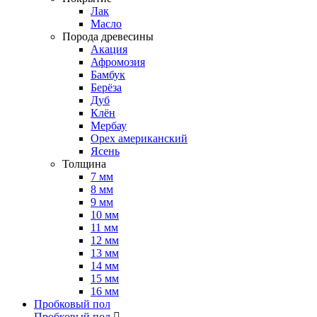
Лак
Масло
Порода древесины
Акация
Афромозия
Бамбук
Берёза
Дуб
Клён
Мербау
Орех американский
Ясень
Толщина
7 мм
8 мм
9 мм
10 мм
11 мм
12 мм
13 мм
14 мм
15 мм
16 мм
Пробковый пол
Пробковый пол