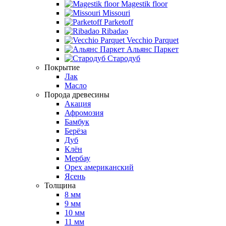
Magestik floor
Missouri
Parketoff
Ribadao
Vecchio Parquet
Альянс Паркет
Стародуб
Покрытие
Лак
Масло
Порода древесины
Акация
Афромозия
Бамбук
Берёза
Дуб
Клён
Мербау
Орех американский
Ясень
Толщина
8 мм
9 мм
10 мм
11 мм