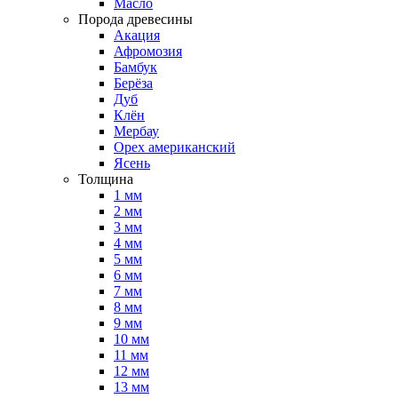
Масло
Порода древесины
Акация
Афромозия
Бамбук
Берёза
Дуб
Клён
Мербау
Орех американский
Ясень
Толщина
1 мм
2 мм
3 мм
4 мм
5 мм
6 мм
7 мм
8 мм
9 мм
10 мм
11 мм
12 мм
13 мм