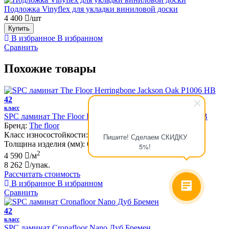
Подложка Vinyflex для укладки виниловой доски
4 400
/шт
Купить
В избранное
В избранном
Сравнить
Похожие товары
42
класс
SPC ламинат The Floor Herringbone Jackson Oak P1006 HB
Бренд:
The floor
Класс износостойкости:
42
Пишите! Сделаем СКИДКУ
Толщина изделия (мм):
6
5%!
2
4 590
/м
8 262
/упак.
Рассчитать стоимость
В избранное
В избранном
Сравнить
42
класс
SPC ламинат Cronafloor Nano Дуб Бремен