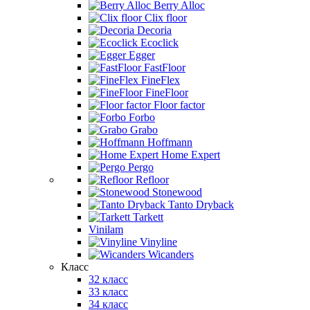
Berry Alloc
Clix floor
Decoria
Ecoclick
Egger
FastFloor
FineFlex
FineFloor
Floor factor
Forbo
Grabo
Hoffmann
Home Expert
Pergo
Refloor
Stonewood
Tanto Dryback
Tarkett
Vinilam
Vinyline
Wicanders
Класс
32 класс
33 класс
34 класс