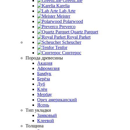
GreenLine
Karelia
Lab Arte
Meister
Polarwood
Preverco
Quartz Parquet
Royal Parket
Scheucher
Tenfor
Синтерос
Порода древесины
Акация
Афромозия
Бамбук
Берёза
Дуб
Клён
Мербау
Орех американский
Ясень
Тип укладки
Замковый
Клеевой
Толщина