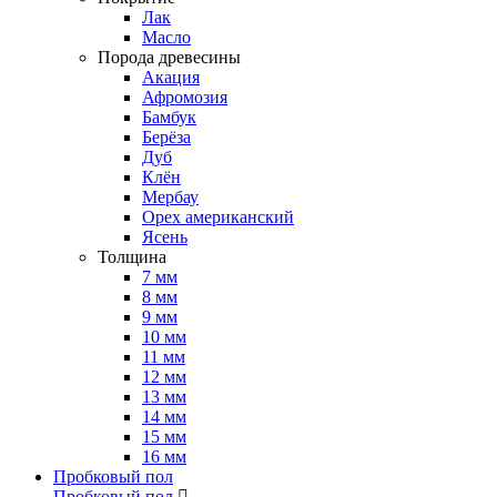
Лак
Масло
Порода древесины
Акация
Афромозия
Бамбук
Берёза
Дуб
Клён
Мербау
Орех американский
Ясень
Толщина
7 мм
8 мм
9 мм
10 мм
11 мм
12 мм
13 мм
14 мм
15 мм
16 мм
Пробковый пол
Пробковый пол