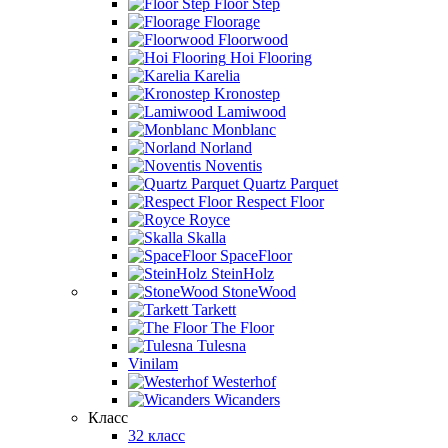
Floor Step
Floorage
Floorwood
Hoi Flooring
Karelia
Kronostep
Lamiwood
Monblanc
Norland
Noventis
Quartz Parquet
Respect Floor
Royce
Skalla
SpaceFloor
SteinHolz
StoneWood
Tarkett
The Floor
Tulesna
Vinilam
Westerhof
Wicanders
Класс
32 класс