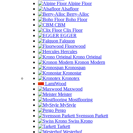
Alpine Floor
Alsafloor
Berry-Alloc
Boho Floor
CBM
Clix Floor
EGGER
Falquon
Floorwood
Hercules
Krono Original
Kronon Modern
Kronospan
Kronostar
Kronotex
LamiWood
Maxwood
Meister
Mostflooring
MyStyle
Pergo
Svensson Parkett
Swiss Krono
Tarkett
Westerhof