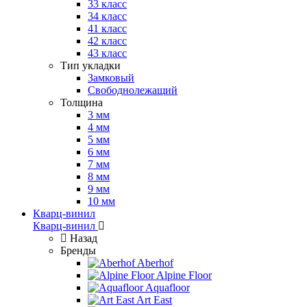
33 класс
34 класс
41 класс
42 класс
43 класс
Тип укладки
Замковый
Свободнолежащий
Толщина
3 мм
4 мм
5 мм
6 мм
7 мм
8 мм
9 мм
10 мм
Кварц-винил
Кварц-винил
Назад
Бренды
Aberhof
Alpine Floor
Aquafloor
Art East