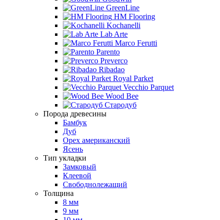
GreenLine
HM Flooring
Kochanelli
Lab Arte
Marco Ferutti
Parento
Preverco
Ribadao
Royal Parket
Vecchio Parquet
Wood Bee
Стародуб
Порода древесины
Бамбук
Дуб
Орех американский
Ясень
Тип укладки
Замковый
Клеевой
Свободнолежащий
Толщина
8 мм
9 мм
10 мм