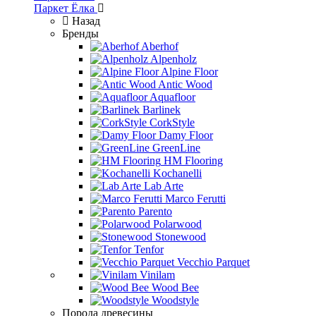
Паркет Ёлка
Назад
Бренды
Aberhof
Alpenholz
Alpine Floor
Antic Wood
Aquafloor
Barlinek
CorkStyle
Damy Floor
GreenLine
HM Flooring
Kochanelli
Lab Arte
Marco Ferutti
Parento
Polarwood
Stonewood
Tenfor
Vecchio Parquet
Vinilam
Wood Bee
Woodstyle
Порода древесины