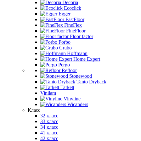
Decoria
Ecoclick
Egger
FastFloor
FineFlex
FineFloor
Floor factor
Forbo
Grabo
Hoffmann
Home Expert
Pergo
Refloor
Stonewood
Tanto Dryback
Tarkett
Vinilam
Vinyline
Wicanders
Класс
32 класс
33 класс
34 класс
41 класс
42 класс