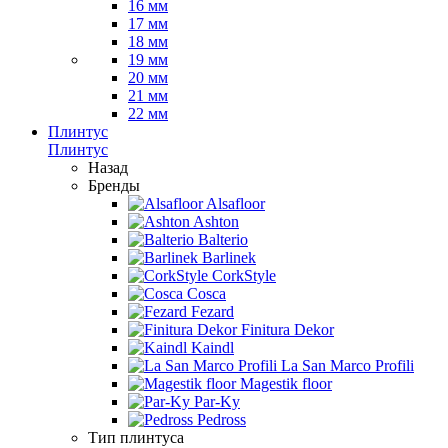
16 мм
17 мм
18 мм
19 мм
20 мм
21 мм
22 мм
Плинтус
Плинтус
Назад
Бренды
Alsafloor
Ashton
Balterio
Barlinek
CorkStyle
Cosca
Fezard
Finitura Dekor
Kaindl
La San Marco Profili
Magestik floor
Par-Ky
Pedross
Тип плинтуса