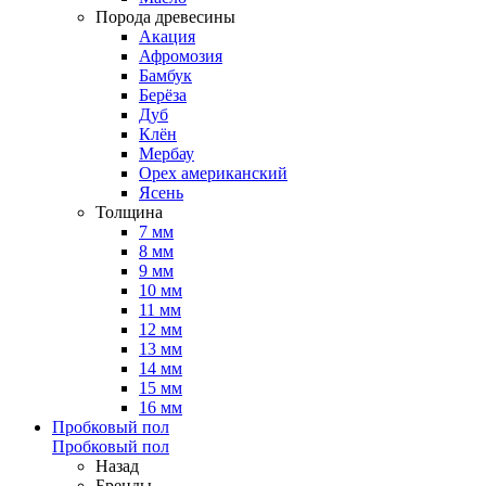
Порода древесины
Акация
Афромозия
Бамбук
Берёза
Дуб
Клён
Мербау
Орех американский
Ясень
Толщина
7 мм
8 мм
9 мм
10 мм
11 мм
12 мм
13 мм
14 мм
15 мм
16 мм
Пробковый пол
Пробковый пол
Назад
Бренды