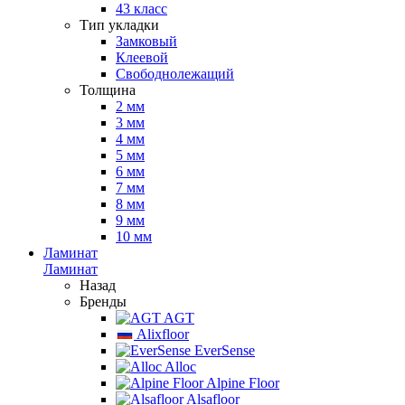
43 класс
Тип укладки
Замковый
Клеевой
Свободнолежащий
Толщина
2 мм
3 мм
4 мм
5 мм
6 мм
7 мм
8 мм
9 мм
10 мм
Ламинат
Ламинат
Назад
Бренды
AGT
Alixfloor
EverSense
Alloc
Alpine Floor
Alsafloor