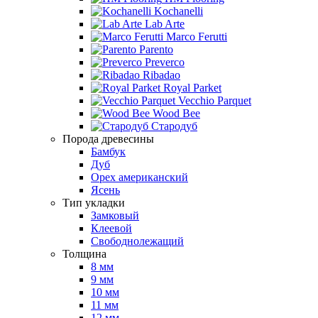
Kochanelli
Lab Arte
Marco Ferutti
Parento
Preverco
Ribadao
Royal Parket
Vecchio Parquet
Wood Bee
Стародуб
Порода древесины
Бамбук
Дуб
Орех американский
Ясень
Тип укладки
Замковый
Клеевой
Свободнолежащий
Толщина
8 мм
9 мм
10 мм
11 мм
12 мм