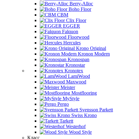
Berry-Alloc
Boho Floor
CBM
Clix Floor
EGGER
Falquon
Floorwood
Hercules
Krono Original
Kronon Modern
Kronospan
Kronostar
Kronotex
LamiWood
Maxwood
Meister
Mostflooring
MyStyle
Pergo
Svensson Parkett
Swiss Krono
Tarkett
Westerhof
Wood Style
Класс