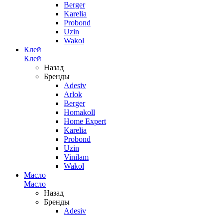
Berger
Karelia
Probond
Uzin
Wakol
Клей
Клей
Назад
Бренды
Adesiv
Arlok
Berger
Homakoll
Home Expert
Karelia
Probond
Uzin
Vinilam
Wakol
Масло
Масло
Назад
Бренды
Adesiv