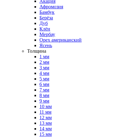
Акация
Афромозия
Бамбук
Берёза
Дуб
Клён
Мербау
Орех американский
Ясень
Толщина
1 мм
2 мм
3 мм
4 мм
5 мм
6 мм
7 мм
8 мм
9 мм
10 мм
11 мм
12 мм
13 мм
14 мм
15 мм