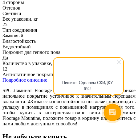
4 стороны
Оттенок
Светлый
Вес упаковки, кг
25
Тип соединения
Замковый
Влагостойкость
Водостойкий
Подходит для теплого пола
Да
Количество в упаковке, шт
12
Антистатичное покрытие
Подробное описание
Пишите! Сделаем СКИДКУ
5%!
SPC Ламинат Floorage Mountine 808 Бор - это влагостойкое
напольное покрытие устойчивое к значительным перепадам
влажности. 43 классс износостойкости позволяет производить
укладку в помещениях с повышенной нагрузкой. Для того,
чтобы купить в интернет-магазине виниловый ламинат
Floorage Mountine, положите товар в корзину или свяжитесь с
нами любым доступным способом!
Не забудьте купить