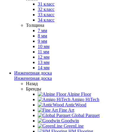
31 класс
32 класс
33 класс
34 класс
Толщина
7 мм
8 мм
9 мм
10 мм
11 мм
12 мм
13 мм
14 мм
Инженерная доска
Инженерная доска
Назад
Бренды
Alpine Floor
Amigo HiTech
AnticWood
Fine Art
Global Parquet
Goodwin
GreenLine
HM Flooring