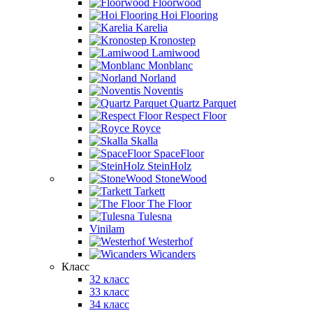
Floorwood
Hoi Flooring
Karelia
Kronostep
Lamiwood
Monblanc
Norland
Noventis
Quartz Parquet
Respect Floor
Royce
Skalla
SpaceFloor
SteinHolz
StoneWood
Tarkett
The Floor
Tulesna
Vinilam
Westerhof
Wicanders
Класс
32 класс
33 класс
34 класс