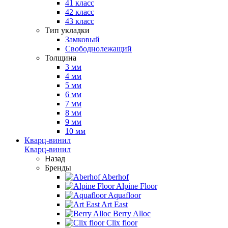
41 класс
42 класс
43 класс
Тип укладки
Замковый
Свободнолежащий
Толщина
3 мм
4 мм
5 мм
6 мм
7 мм
8 мм
9 мм
10 мм
Кварц-винил
Кварц-винил
Назад
Бренды
Aberhof
Alpine Floor
Aquafloor
Art East
Berry Alloc
Clix floor