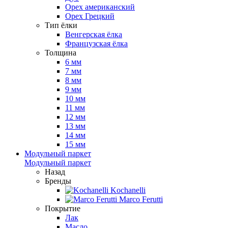
Орех американский
Орех Грецкий
Тип ёлки
Венгерская ёлка
Французская ёлка
Толщина
6 мм
7 мм
8 мм
9 мм
10 мм
11 мм
12 мм
13 мм
14 мм
15 мм
Модульный паркет
Модульный паркет
Назад
Бренды
Kochanelli
Marco Ferutti
Покрытие
Лак
Масло