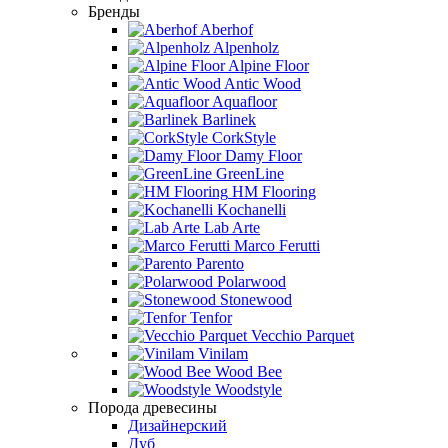
Бренды
Aberhof
Alpenholz
Alpine Floor
Antic Wood
Aquafloor
Barlinek
CorkStyle
Damy Floor
GreenLine
HM Flooring
Kochanelli
Lab Arte
Marco Ferutti
Parento
Polarwood
Stonewood
Tenfor
Vecchio Parquet
Vinilam
Wood Bee
Woodstyle
Порода древесины
Дизайнерский
Дуб