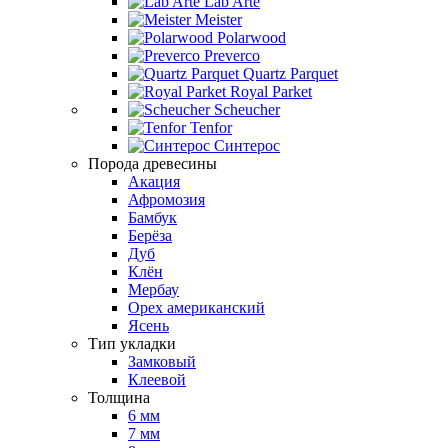
Lab Arte
Meister
Polarwood
Preverco
Quartz Parquet
Royal Parket
Scheucher
Tenfor
Синтерос
Порода древесины
Акация
Афромозия
Бамбук
Берёза
Дуб
Клён
Мербау
Орех американский
Ясень
Тип укладки
Замковый
Клеевой
Толщина
6 мм
7 мм