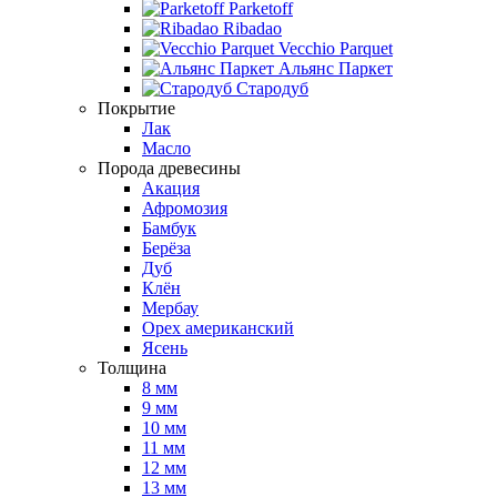
Parketoff
Ribadao
Vecchio Parquet
Альянс Паркет
Стародуб
Покрытие
Лак
Масло
Порода древесины
Акация
Афромозия
Бамбук
Берёза
Дуб
Клён
Мербау
Орех американский
Ясень
Толщина
8 мм
9 мм
10 мм
11 мм
12 мм
13 мм